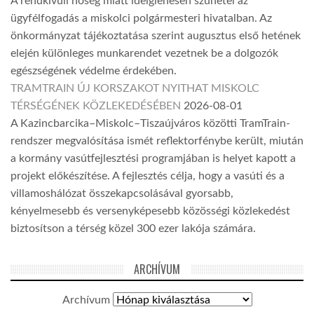
A rendkívüli hőség miatt ideiglenesen szünetel az
ügyfélfogadás a miskolci polgármesteri hivatalban. Az
önkormányzat tájékoztatása szerint augusztus első hetének
elején különleges munkarendet vezetnek be a dolgozók
egészségének védelme érdekében.
TRAMTRAIN ÚJ KORSZAKOT NYITHAT MISKOLC
TÉRSÉGÉNEK KÖZLEKEDÉSÉBEN
2026-08-01
A Kazincbarcika–Miskolc–Tiszaújváros közötti TramTrain-
rendszer megvalósítása ismét reflektorfénybe került, miután
a kormány vasútfejlesztési programjában is helyet kapott a
projekt előkészítése. A fejlesztés célja, hogy a vasúti és a
villamoshálózat összekapcsolásával gyorsabb,
kényelmesebb és versenyképesebb közösségi közlekedést
biztosítson a térség közel 300 ezer lakója számára.
ARCHÍVUM
Archívum