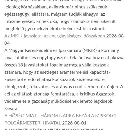
jelenleg kórházakban, akiknek már nincs szükségük
egészségügyi ellátásra, mégsem tudják elhagyni az
intézményeket. Ennek oka, hogy számukra nem sikerült
megfelelő gyermekvédelmi elhelyezést biztosítani.
Az MKIK javaslatai az energiaválságos időszakban
2026-08-
04
A Magyar Kereskedelmi és Iparkamara (MKIK) a kormány
javaslataihoz és nagyfogyasztók felajánlásaihoz csatlakozva,
összesítő javaslatokat fogalmaz meg a vállalkozások
számára, hogy az esetleges áramtermelési kapacitás-
kiesésből eredő ellátási kockázatok kezelése előre
kidolgozott, fokozatos és arányos rendszerben történjen. A
cél az ellátásbiztonság fenntartása, a kritikus ágazatok
védelme és a gazdaság működésének lehető legkisebb
zavara.
A HŐSÉG MIATT HÁROM NAPRA BEZÁR A MISKOLCI
POLGÁRMESTERI HIVATAL
2026-08-01