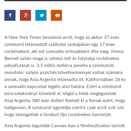
TROPICALMAGAZIN
GLOBOTV
A New York Times beszámol arról, hogy az akkor 37 éves
színésznő letámadott szállodai szobájában egy 17 éves
AFRIKA TUDÁSTÁR
rockénekest, aki ezt szexuális erőszakként élte meg. Jimmy
Bennet aztán maga is színész lett és folytatja rockénekes
pályafutását is. 3,5 millió dollárra perelte a színésznőt,
A NAP SZÉPE
mondván: súlyos pszichés következményei voltak számára
annak, hogy Asia Argento letámadta őt. Kaliforniában 18 év
a szexuális kapcsolat legális alsó határa. Ezért a színésznő
LINKTR.EE
bűncselekményt követett el. Végül a felek megegyeztek:
Asia Argento 380 ezer dollárt fizetett ki a fiúnak azért, hogy
GLOBOZSARU
hallgasson. A színésznő ügyvédje szerint csak arról volt szó,
hogy támogatták a törekvő ifjú rockénekes karrierjét.
DOBRAVERO.HU
Asia Argento legutóbb Cannes-ban a filmfesztiválon tartott