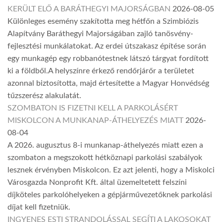
KERÜLT ELŐ A BARÁTHEGYI MAJORSÁGBAN
2026-08-05
Különleges esemény szakította meg hétfőn a Szimbiózis
Alapítvány Baráthegyi Majorságában zajló tanösvény-
fejlesztési munkálatokat. Az erdei útszakasz építése során
egy munkagép egy robbanótestnek látszó tárgyat fordított
ki a földből.A helyszínre érkező rendőrjárőr a területet
azonnal biztosította, majd értesítette a Magyar Honvédség
tűzszerész alakulatát.
SZOMBATON IS FIZETNI KELL A PARKOLÁSÉRT
MISKOLCON A MUNKANAP-ÁTHELYEZÉS MIATT
2026-
08-04
A 2026. augusztus 8-i munkanap-áthelyezés miatt ezen a
szombaton a megszokott hétköznapi parkolási szabályok
lesznek érvényben Miskolcon. Ez azt jelenti, hogy a Miskolci
Városgazda Nonprofit Kft. által üzemeltetett felszíni
díjköteles parkolóhelyeken a gépjárművezetőknek parkolási
díjat kell fizetniük.
INGYENES ESTI STRANDOLÁSSAL SEGÍTI A LAKOSOKAT