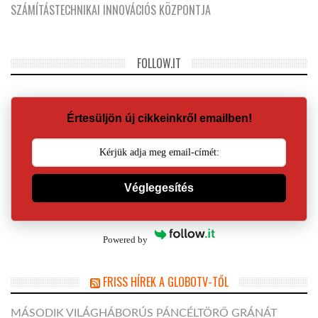
SZÁMÍTÁSTECHNIKAI INNOVÁCIÓS KÖZPONTJA
FOLLOW.IT
Értesüljön új cikkeinkről emailben!
Véglegesítés
Powered by
FRISS HÍREK A GLOBOTV-TŐL
MÁSODIK VILÁGHÁBORÚS PÁNCÉLTÖRŐ GRÁNÁT