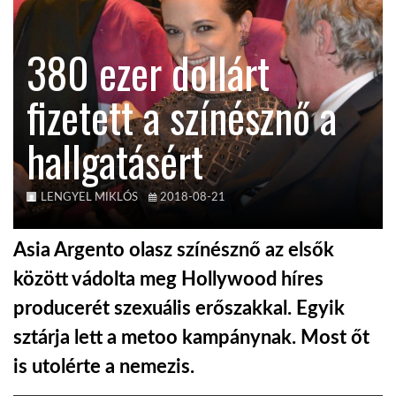
KÖZEL-KELET
380 ezer dollárt
fizetett a színésznő a
AUSZTRÁLIA
hallgatásért
A VILÁG ITTHON
LENGYEL MIKLÓS
2018-08-21
MÉDIA
Asia Argento olasz színésznő az elsők
között vádolta meg Hollywood híres
producerét szexuális erőszakkal. Egyik
GLOBOTV BP
sztárja lett a metoo kampánynak. Most őt
is utolérte a nemezis.
HÍR3D