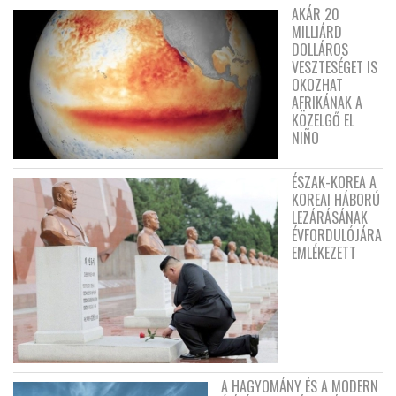
AKÁR 20
MILLIÁRD
DOLLÁROS
VESZTESÉGET IS
OKOZHAT
AFRIKÁNAK A
KÖZELGŐ EL
NIÑO
ÉSZAK-KOREA A
KOREAI HÁBORÚ
LEZÁRÁSÁNAK
ÉVFORDULÓJÁRA
EMLÉKEZETT
A HAGYOMÁNY ÉS A MODERN