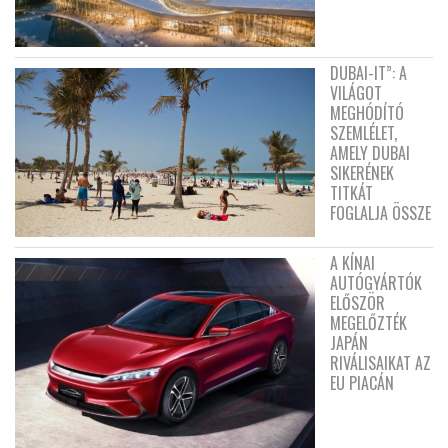
DUBAI-IT”: A
VILÁGOT
MEGHÓDÍTÓ
SZEMLÉLET,
AMELY DUBAI
SIKERÉNEK
TITKÁT
FOGLALJA ÖSSZE
A KÍNAI
AUTÓGYÁRTÓK
ELŐSZÖR
MEGELŐZTÉK
JAPÁN
RIVÁLISAIKAT AZ
EU PIACÁN