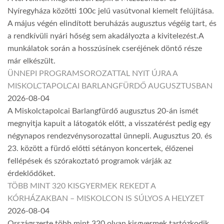
Nyíregyháza közötti 100c jelű vasútvonal kiemelt felújítása.
A május végén elindított beruházás augusztus végéig tart, és
a rendkívüli nyári hőség sem akadályozta a kivitelezést.A
munkálatok során a hosszúsínek cseréjének döntő része
már elkészült.
ÜNNEPI PROGRAMSOROZATTAL NYIT ÚJRA A
MISKOLCTAPOLCAI BARLANGFÜRDŐ AUGUSZTUSBAN
2026-08-04
A Miskolctapolcai Barlangfürdő augusztus 20-án ismét
megnyitja kapuit a látogatók előtt, a visszatérést pedig egy
négynapos rendezvénysorozattal ünnepli. Augusztus 20. és
23. között a fürdő előtti sétányon koncertek, élőzenei
fellépések és szórakoztató programok várják az
érdeklődőket.
TÖBB MINT 320 KISGYERMEK REKEDT A
KÓRHÁZAKBAN – MISKOLCON IS SÚLYOS A HELYZET
2026-08-04
Országszerte több mint 320 olyan kisgyermek tartózkodik