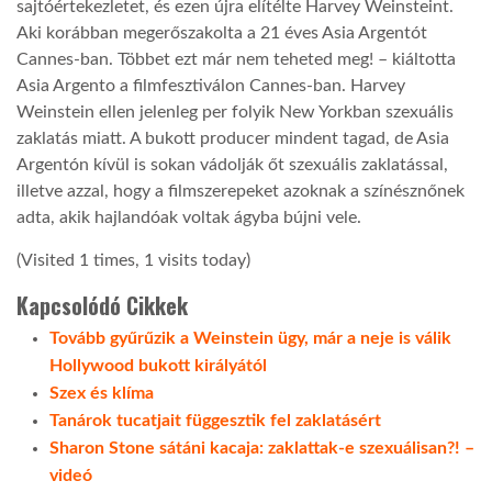
sajtóértekezletet, és ezen újra elítélte Harvey Weinsteint.
Aki korábban megerőszakolta a 21 éves Asia Argentót
LATIMO.HU
Cannes-ban. Többet ezt már nem teheted meg! – kiáltotta
Asia Argento a filmfesztiválon Cannes-ban. Harvey
Weinstein ellen jelenleg per folyik New Yorkban szexuális
GLOBOBOOK
zaklatás miatt. A bukott producer mindent tagad, de Asia
Argentón kívül is sokan vádolják őt szexuális zaklatással,
illetve azzal, hogy a filmszerepeket azoknak a színésznőnek
adta, akik hajlandóak voltak ágyba bújni vele.
(Visited 1 times, 1 visits today)
Kapcsolódó Cikkek
Tovább gyűrűzik a Weinstein ügy, már a neje is válik
Hollywood bukott királyától
Szex és klíma
Tanárok tucatjait függesztik fel zaklatásért
Sharon Stone sátáni kacaja: zaklattak-e szexuálisan?! –
videó