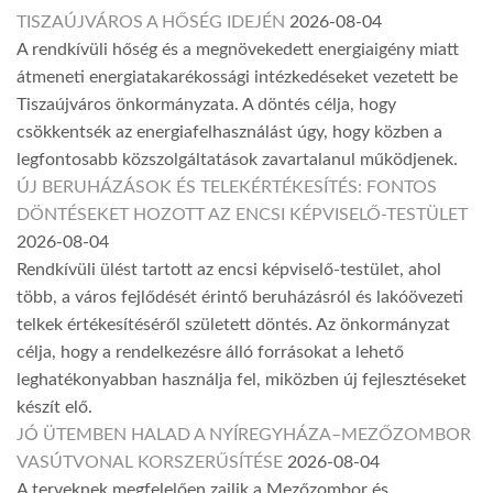
TISZAÚJVÁROS A HŐSÉG IDEJÉN
2026-08-04
A rendkívüli hőség és a megnövekedett energiaigény miatt
átmeneti energiatakarékossági intézkedéseket vezetett be
Tiszaújváros önkormányzata. A döntés célja, hogy
csökkentsék az energiafelhasználást úgy, hogy közben a
legfontosabb közszolgáltatások zavartalanul működjenek.
ÚJ BERUHÁZÁSOK ÉS TELEKÉRTÉKESÍTÉS: FONTOS
DÖNTÉSEKET HOZOTT AZ ENCSI KÉPVISELŐ-TESTÜLET
2026-08-04
Rendkívüli ülést tartott az encsi képviselő-testület, ahol
több, a város fejlődését érintő beruházásról és lakóövezeti
telkek értékesítéséről született döntés. Az önkormányzat
célja, hogy a rendelkezésre álló forrásokat a lehető
leghatékonyabban használja fel, miközben új fejlesztéseket
készít elő.
JÓ ÜTEMBEN HALAD A NYÍREGYHÁZA–MEZŐZOMBOR
VASÚTVONAL KORSZERŰSÍTÉSE
2026-08-04
A terveknek megfelelően zajlik a Mezőzombor és