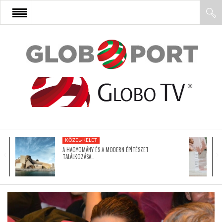
FŐOLDAL
AFRIKA
EURÓPA
KÖZEL-KELET
ÁZSIA
A HAGYOMÁNY ÉS A MODERN ÉPÍTÉSZET
TALÁLKOZÁSA…
ÉSZAK-AMERIKA
LATIN-AMERIKA