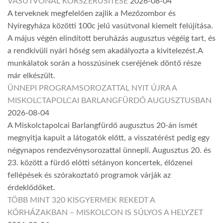
VASÚTVONAL KORSZERŰSÍTÉSE
2026-08-04
A terveknek megfelelően zajlik a Mezőzombor és
Nyíregyháza közötti 100c jelű vasútvonal kiemelt felújítása.
A május végén elindított beruházás augusztus végéig tart, és
a rendkívüli nyári hőség sem akadályozta a kivitelezést.A
munkálatok során a hosszúsínek cseréjének döntő része
már elkészült.
ÜNNEPI PROGRAMSOROZATTAL NYIT ÚJRA A
MISKOLCTAPOLCAI BARLANGFÜRDŐ AUGUSZTUSBAN
2026-08-04
A Miskolctapolcai Barlangfürdő augusztus 20-án ismét
megnyitja kapuit a látogatók előtt, a visszatérést pedig egy
négynapos rendezvénysorozattal ünnepli. Augusztus 20. és
23. között a fürdő előtti sétányon koncertek, élőzenei
fellépések és szórakoztató programok várják az
érdeklődőket.
TÖBB MINT 320 KISGYERMEK REKEDT A
KÓRHÁZAKBAN – MISKOLCON IS SÚLYOS A HELYZET