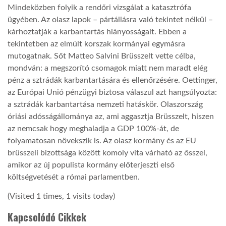
Mindeközben folyik a rendőri vizsgálat a katasztrófa
ügyében. Az olasz lapok – pártállásra való tekintet nélkül –
LATIMO.HU
kárhoztatják a karbantartás hiányosságait. Ebben a
tekintetben az elmúlt korszak kormányai egymásra
GLOBOBOOK
mutogatnak. Sőt Matteo Salvini Brüsszelt vette célba,
mondván: a megszorító csomagok miatt nem maradt elég
pénz a sztrádák karbantartására és ellenőrzésére. Oettinger,
az Európai Unió pénzügyi biztosa válaszul azt hangsúlyozta:
a sztrádák karbantartása nemzeti hatáskör. Olaszország
óriási adósságállománya az, ami aggasztja Brüsszelt, hiszen
az nemcsak hogy meghaladja a GDP 100%-át, de
folyamatosan növekszik is. Az olasz kormány és az EU
brüsszeli bizottsága között komoly vita várható az ősszel,
amikor az új populista kormány előterjeszti első
költségvetését a római parlamentben.
(Visited 1 times, 1 visits today)
Kapcsolódó Cikkek