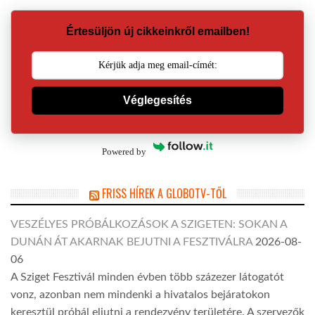
Értesüljön új cikkeinkről emailben!
Véglegesítés
Powered by
FRISS HÍREK A GLOBOTV-TŐL
VESZÉLYES PRÓBÁLKOZÁSOK A SZIGETEN: SOKAN A
DUNÁN ÁT AKARNAK BEJUTNI A FESZTIVÁLRA
2026-08-
06
A Sziget Fesztivál minden évben több százezer látogatót
vonz, azonban nem mindenki a hivatalos bejáratokon
keresztül próbál eljutni a rendezvény területére. A szervezők