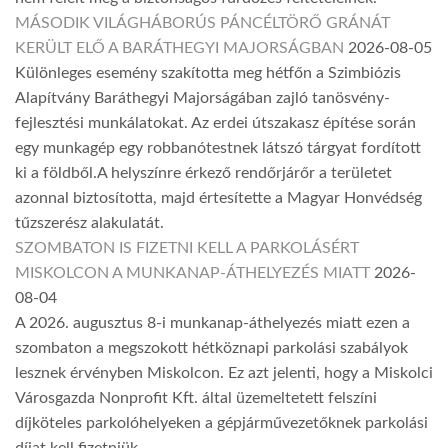
MÁSODIK VILÁGHÁBORÚS PÁNCÉLTÖRŐ GRÁNÁT
KERÜLT ELŐ A BARÁTHEGYI MAJORSÁGBAN
2026-08-05
Különleges esemény szakította meg hétfőn a Szimbiózis
Alapítvány Baráthegyi Majorságában zajló tanösvény-
fejlesztési munkálatokat. Az erdei útszakasz építése során
egy munkagép egy robbanótestnek látszó tárgyat fordított
ki a földből.A helyszínre érkező rendőrjárőr a területet
azonnal biztosította, majd értesítette a Magyar Honvédség
tűzszerész alakulatát.
SZOMBATON IS FIZETNI KELL A PARKOLÁSÉRT
MISKOLCON A MUNKANAP-ÁTHELYEZÉS MIATT
2026-
08-04
A 2026. augusztus 8-i munkanap-áthelyezés miatt ezen a
szombaton a megszokott hétköznapi parkolási szabályok
lesznek érvényben Miskolcon. Ez azt jelenti, hogy a Miskolci
Városgazda Nonprofit Kft. által üzemeltetett felszíni
díjköteles parkolóhelyeken a gépjárművezetőknek parkolási