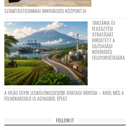
SZÁMÍTÁSTECHNIKAI INNOVÁCIÓS KÖZPONTJA
TANZÁNIA ÚJ
FEJLESZTÉSI
STRATÉGIÁT
HIRDETETT A
GAZDASÁGI
NÖVEKEDÉS
FELGYORSÍTÁSÁRA
A VILÁG EGYIK LEGKÜLÖNLEGESEBB SIVATAGI VÁROSA – AHOL MÉG A
FELHŐKARCOLÓ IS AGYAGBÓL ÉPÜLT
FOLLOW.IT