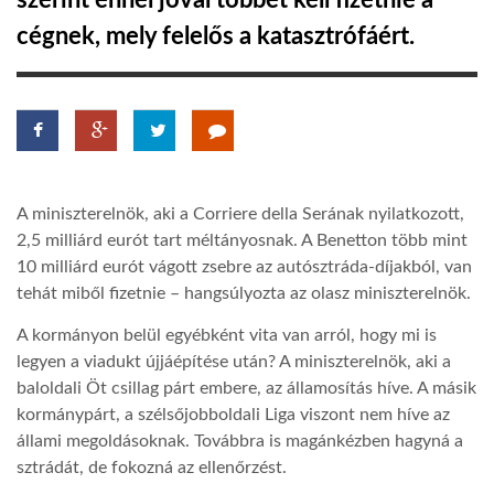
szerint ennél jóval többet kell fizetnie a
cégnek, mely felelős a katasztrófáért.
TROPICALMAGAZIN
GLOBOTV
AFRIKA TUDÁSTÁR
A miniszterelnök, aki a Corriere della Serának nyilatkozott,
2,5 milliárd eurót tart méltányosnak. A Benetton több mint
A NAP SZÉPE
10 milliárd eurót vágott zsebre az autósztráda-díjakból, van
tehát miből fizetnie – hangsúlyozta az olasz miniszterelnök.
LINKTR.EE
A kormányon belül egyébként vita van arról, hogy mi is
legyen a viadukt újjáépítése után? A miniszterelnök, aki a
baloldali Öt csillag párt embere, az államosítás híve. A másik
GLOBOZSARU
kormánypárt, a szélsőjobboldali Liga viszont nem híve az
állami megoldásoknak. Továbbra is magánkézben hagyná a
sztrádát, de fokozná az ellenőrzést.
DOBRAVERO.HU