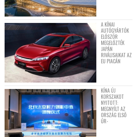
A KÍNAI
AUTÓGYÁRTÓK
ELŐSZÖR
MEGELŐZTÉK
JAPÁN
RIVÁLISAIKAT AZ
EU PIACÁN
KÍNA ÚJ
KORSZAKOT
NYITOTT:
MEGNYÍLT AZ
ORSZÁG ELSŐ
ŰR-