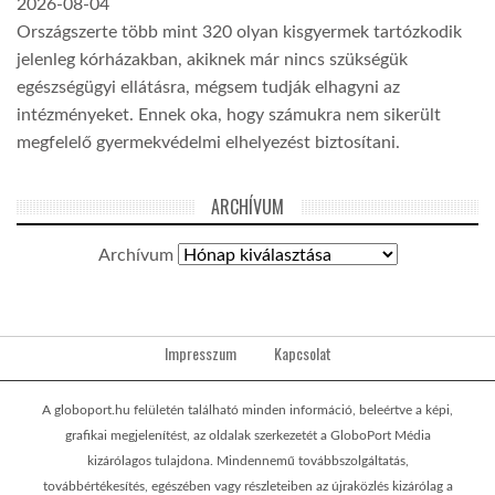
2026-08-04
Országszerte több mint 320 olyan kisgyermek tartózkodik
jelenleg kórházakban, akiknek már nincs szükségük
egészségügyi ellátásra, mégsem tudják elhagyni az
intézményeket. Ennek oka, hogy számukra nem sikerült
megfelelő gyermekvédelmi elhelyezést biztosítani.
ARCHÍVUM
Archívum
Impresszum
Kapcsolat
A globoport.hu felületén található minden információ, beleértve a képi,
grafikai megjelenítést, az oldalak szerkezetét a GloboPort Média
kizárólagos tulajdona. Mindennemű továbbszolgáltatás,
továbbértékesítés, egészében vagy részleteiben az újraközlés kizárólag a