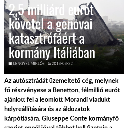
2,5 milliárd eurót
KÖZEL-KELET
követel a genovai
katasztrófáért a
AUSZTRÁLIA
kormány Itáliában
A VILÁG ITTHON
LENGYEL MIKLÓS
2018-08-22
MÉDIA
Az autósztrádát üzemeltető cég, melynek
fő részvényese a Benetton, félmillió eurót
ajánlott fel a leomlott Morandi viadukt
GLOBOTV BP
helyreállítására és az áldozatok
kárpótlására. Giuseppe Conte kormányfő
HÍR3D