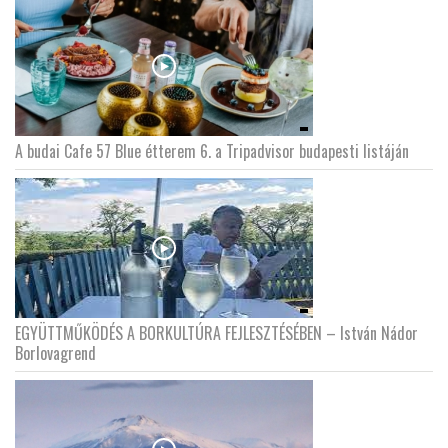
A budai Cafe 57 Blue étterem 6. a Tripadvisor budapesti listáján
EGYÜTTMŰKÖDÉS A BORKULTÚRA FEJLESZTÉSÉBEN – István Nádor
Borlovagrend