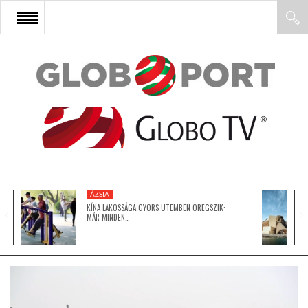
FŐOLDAL
AFRIKA
EURÓPA
ÁZSIA
ÁZSIA
KÍNA LAKOSSÁGA GYORS ÜTEMBEN ÖREGSZIK:
MÁR MINDEN…
ÉSZAK-AMERIKA
LATIN-AMERIKA