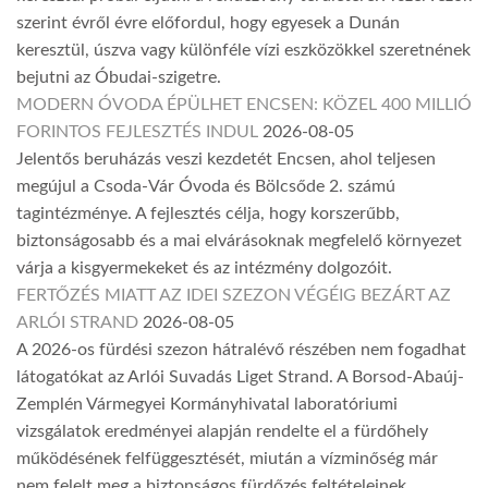
szerint évről évre előfordul, hogy egyesek a Dunán
keresztül, úszva vagy különféle vízi eszközökkel szeretnének
bejutni az Óbudai-szigetre.
MODERN ÓVODA ÉPÜLHET ENCSEN: KÖZEL 400 MILLIÓ
FORINTOS FEJLESZTÉS INDUL
2026-08-05
Jelentős beruházás veszi kezdetét Encsen, ahol teljesen
megújul a Csoda-Vár Óvoda és Bölcsőde 2. számú
tagintézménye. A fejlesztés célja, hogy korszerűbb,
biztonságosabb és a mai elvárásoknak megfelelő környezet
várja a kisgyermekeket és az intézmény dolgozóit.
FERTŐZÉS MIATT AZ IDEI SZEZON VÉGÉIG BEZÁRT AZ
ARLÓI STRAND
2026-08-05
A 2026-os fürdési szezon hátralévő részében nem fogadhat
látogatókat az Arlói Suvadás Liget Strand. A Borsod-Abaúj-
Zemplén Vármegyei Kormányhivatal laboratóriumi
vizsgálatok eredményei alapján rendelte el a fürdőhely
működésének felfüggesztését, miután a vízminőség már
nem felelt meg a biztonságos fürdőzés feltételeinek.