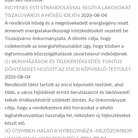
díjat kell fizetniük.
INGYENES ESTI STRANDOLÁSSAL SEGÍTI A LAKOSOKAT
TISZAÚJVÁROS A HŐSÉG IDEJÉN
2026-08-04
A rendkívüli hőség és a megnövekedett energiaigény miatt
átmeneti energiatakarékossági intézkedéseket vezetett be
Tiszaújváros önkormányzata. A döntés célja, hogy
csökkentsék az energiafelhasználást úgy, hogy közben a
legfontosabb közszolgáltatások zavartalanul működjenek.
ÚJ BERUHÁZÁSOK ÉS TELEKÉRTÉKESÍTÉS: FONTOS
DÖNTÉSEKET HOZOTT AZ ENCSI KÉPVISELŐ-TESTÜLET
2026-08-04
Rendkívüli ülést tartott az encsi képviselő-testület, ahol
több, a város fejlődését érintő beruházásról és lakóövezeti
telkek értékesítéséről született döntés. Az önkormányzat
célja, hogy a rendelkezésre álló forrásokat a lehető
leghatékonyabban használja fel, miközben új fejlesztéseket
készít elő.
JÓ ÜTEMBEN HALAD A NYÍREGYHÁZA–MEZŐZOMBOR