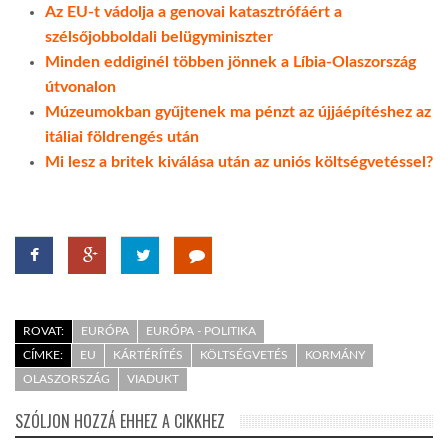
Az EU-t vádolja a genovai katasztrófáért a
szélsőjobboldali belügyminiszter
Minden eddiginél többen jönnek a Líbia-Olaszország
útvonalon
Múzeumokban gyűjtenek ma pénzt az újjáépítéshez az
itáliai földrengés után
Mi lesz a britek kiválása után az uniós költségvetéssel?
ROVAT:
EURÓPA
EURÓPA - POLITIKA
CÍMKE:
EU
KÁRTÉRÍTÉS
KÖLTSÉGVETÉS
KORMÁNY
OLASZORSZÁG
VIADUKT
SZÓLJON HOZZÁ EHHEZ A CIKKHEZ