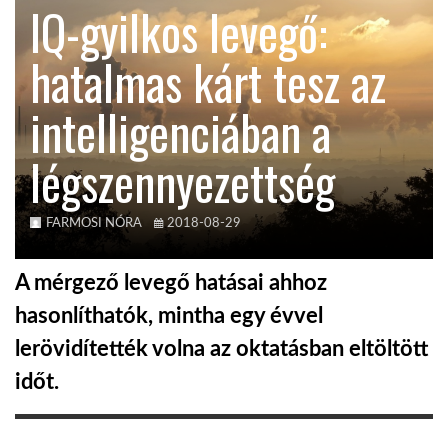
IQ-gyilkos levegő:
KÖZEL-KELET
hatalmas kárt tesz az
intelligenciában a
AUSZTRÁLIA
légszennyezettség
A VILÁG ITTHON
FARMOSI NÓRA
2018-08-29
MÉDIA
A mérgező levegő hatásai ahhoz
hasonlíthatók, mintha egy évvel
lerövidítették volna az oktatásban eltöltött
GLOBOTV BP
időt.
HÍR3D