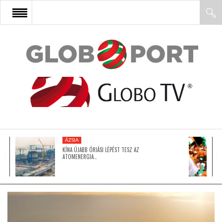
FŐOLDAL
AFRIKA
EURÓPA
ÁZSIA
ÁZSIA
KÍNA ÚJABB ÓRIÁSI LÉPÉST TESZ AZ
ATOMENERGIA…
ÉSZAK-AMERIKA
LATIN-AMERIKA