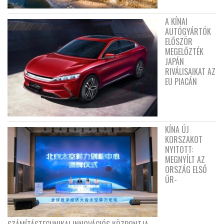
A KÍNAI
AUTÓGYÁRTÓK
ELŐSZÖR
MEGELŐZTÉK
JAPÁN
RIVÁLISAIKAT AZ
EU PIACÁN
KÍNA ÚJ
KORSZAKOT
NYITOTT:
MEGNYÍLT AZ
ORSZÁG ELSŐ
ŰR-