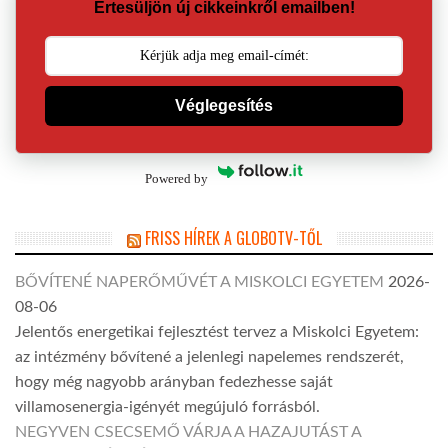
Értesüljön új cikkeinkről emailben!
Véglegesítés
Powered by
FRISS HÍREK A GLOBOTV-TŐL
BŐVÍTENÉ NAPERŐMŰVÉT A MISKOLCI EGYETEM
2026-
08-06
Jelentős energetikai fejlesztést tervez a Miskolci Egyetem:
az intézmény bővítené a jelenlegi napelemes rendszerét,
hogy még nagyobb arányban fedezhesse saját
villamosenergia-igényét megújuló forrásból.
NEGYVEN CSECSEMŐ VÁRJA A HAZAJUTÁST A