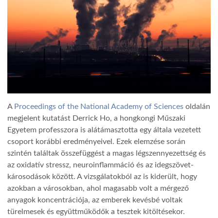
LATIMO.HU
GLOBOBOOK
A
Proceedings of the National Academy of Sciences
oldalán
megjelent kutatást Derrick Ho, a hongkongi Műszaki
Egyetem professzora is alátámasztotta egy általa vezetett
csoport korábbi eredményeivel. Ezek elemzése során
szintén találtak összefüggést a magas légszennyezettség és
az oxidatív stressz, neuroinflammáció és az idegszövet-
károsodások között. A vizsgálatokból az is kiderült, hogy
azokban a városokban, ahol magasabb volt a mérgező
anyagok koncentrációja, az emberek kevésbé voltak
türelmesek és együttműködők a tesztek kitöltésekor.