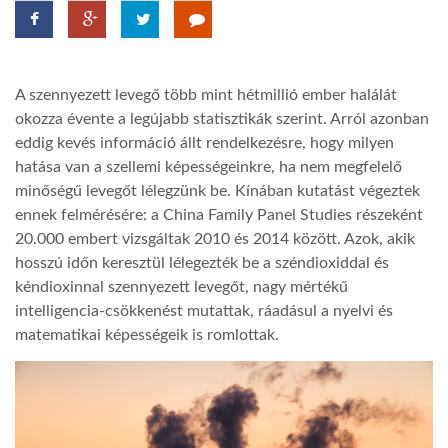
TROPICALMAGAZIN
A szennyezett levegő több mint hétmillió ember halálát
GLOBOTV
okozza évente a legújabb statisztikák szerint. Arról azonban
eddig kevés információ állt rendelkezésre, hogy milyen
hatása van a szellemi képességeinkre, ha nem megfelelő
AFRIKA TUDÁSTÁR
minőségű levegőt lélegzünk be. Kínában kutatást végeztek
ennek felmérésére: a China Family Panel Studies részeként
A NAP SZÉPE
20.000 embert vizsgáltak 2010 és 2014 között. Azok, akik
hosszú időn keresztül lélegezték be a széndioxiddal és
kéndioxinnal szennyezett levegőt, nagy mértékű
LINKTR.EE
intelligencia-csökkenést mutattak, ráadásul a nyelvi és
matematikai képességeik is romlottak.
GLOBOZSARU
DOBRAVERO.HU