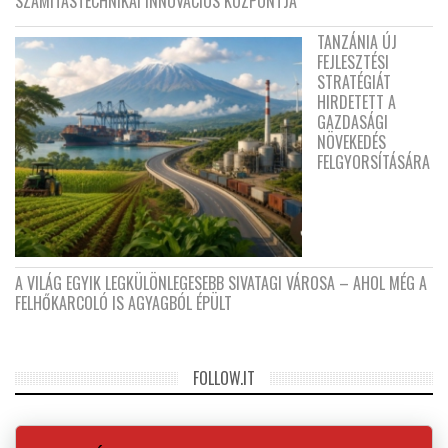
SZÁMÍTÁSTECHNIKAI INNOVÁCIÓS KÖZPONTJA
TANZÁNIA ÚJ
FEJLESZTÉSI
STRATÉGIÁT
HIRDETETT A
GAZDASÁGI
NÖVEKEDÉS
FELGYORSÍTÁSÁRA
A VILÁG EGYIK LEGKÜLÖNLEGESEBB SIVATAGI VÁROSA – AHOL MÉG A
FELHŐKARCOLÓ IS AGYAGBÓL ÉPÜLT
FOLLOW.IT