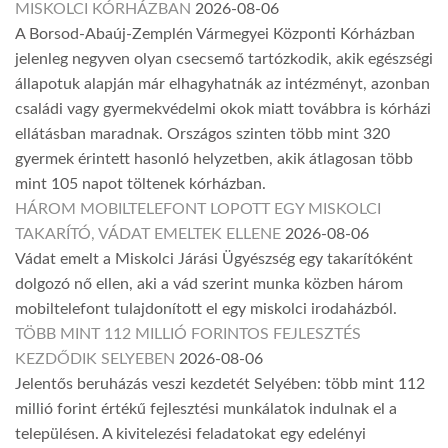
MISKOLCI KÓRHÁZBAN
2026-08-06
A Borsod-Abaúj-Zemplén Vármegyei Központi Kórházban
jelenleg negyven olyan csecsemő tartózkodik, akik egészségi
állapotuk alapján már elhagyhatnák az intézményt, azonban
családi vagy gyermekvédelmi okok miatt továbbra is kórházi
ellátásban maradnak. Országos szinten több mint 320
gyermek érintett hasonló helyzetben, akik átlagosan több
mint 105 napot töltenek kórházban.
HÁROM MOBILTELEFONT LOPOTT EGY MISKOLCI
TAKARÍTÓ, VÁDAT EMELTEK ELLENE
2026-08-06
Vádat emelt a Miskolci Járási Ügyészség egy takarítóként
dolgozó nő ellen, aki a vád szerint munka közben három
mobiltelefont tulajdonított el egy miskolci irodaházból.
TÖBB MINT 112 MILLIÓ FORINTOS FEJLESZTÉS
KEZDŐDIK SELYEBEN
2026-08-06
Jelentős beruházás veszi kezdetét Selyében: több mint 112
millió forint értékű fejlesztési munkálatok indulnak el a
településen. A kivitelezési feladatokat egy edelényi