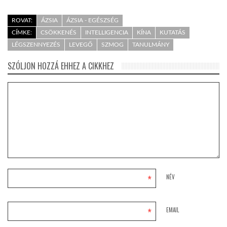
ROVAT:
ÁZSIA
ÁZSIA - EGÉSZSÉG
CÍMKE:
CSÖKKENÉS
INTELLIGENCIA
KÍNA
KUTATÁS
LÉGSZENNYEZÉS
LEVEGŐ
SZMOG
TANULMÁNY
SZÓLJON HOZZÁ EHHEZ A CIKKHEZ
*
NÉV
*
EMAIL