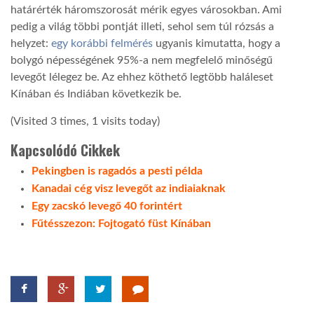
határérték háromszorosát mérik egyes városokban. Ami
pedig a világ többi pontját illeti, sehol sem túl rózsás a
helyzet:
egy korábbi felmérés
ugyanis kimutatta, hogy a
bolygó népességének 95%-a nem megfelelő minőségű
levegőt lélegez be. Az ehhez köthető legtöbb haláleset
Kínában és Indiában következik be.
(Visited 3 times, 1 visits today)
Kapcsolódó Cikkek
Pekingben is ragadós a pesti példa
Kanadai cég visz levegőt az indiaiaknak
Egy zacskó levegő 40 forintért
Fűtésszezon: Fojtogató füst Kínában