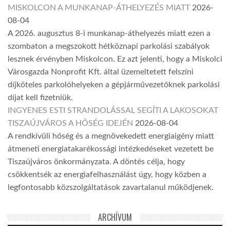
MISKOLCON A MUNKANAP-ÁTHELYEZÉS MIATT
2026-
08-04
A 2026. augusztus 8-i munkanap-áthelyezés miatt ezen a
szombaton a megszokott hétköznapi parkolási szabályok
lesznek érvényben Miskolcon. Ez azt jelenti, hogy a Miskolci
Városgazda Nonprofit Kft. által üzemeltetett felszíni
díjköteles parkolóhelyeken a gépjárművezetőknek parkolási
díjat kell fizetniük.
INGYENES ESTI STRANDOLÁSSAL SEGÍTI A LAKOSOKAT
TISZAÚJVÁROS A HŐSÉG IDEJÉN
2026-08-04
A rendkívüli hőség és a megnövekedett energiaigény miatt
átmeneti energiatakarékossági intézkedéseket vezetett be
Tiszaújváros önkormányzata. A döntés célja, hogy
csökkentsék az energiafelhasználást úgy, hogy közben a
legfontosabb közszolgáltatások zavartalanul működjenek.
ARCHÍVUM