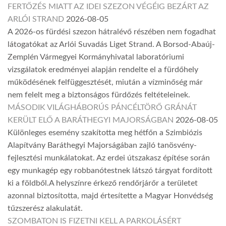
FERTŐZÉS MIATT AZ IDEI SZEZON VÉGÉIG BEZÁRT AZ
ARLÓI STRAND
2026-08-05
A 2026-os fürdési szezon hátralévő részében nem fogadhat
látogatókat az Arlói Suvadás Liget Strand. A Borsod-Abaúj-
Zemplén Vármegyei Kormányhivatal laboratóriumi
vizsgálatok eredményei alapján rendelte el a fürdőhely
működésének felfüggesztését, miután a vízminőség már
nem felelt meg a biztonságos fürdőzés feltételeinek.
MÁSODIK VILÁGHÁBORÚS PÁNCÉLTÖRŐ GRÁNÁT
KERÜLT ELŐ A BARÁTHEGYI MAJORSÁGBAN
2026-08-05
Különleges esemény szakította meg hétfőn a Szimbiózis
Alapítvány Baráthegyi Majorságában zajló tanösvény-
fejlesztési munkálatokat. Az erdei útszakasz építése során
egy munkagép egy robbanótestnek látszó tárgyat fordított
ki a földből.A helyszínre érkező rendőrjárőr a területet
azonnal biztosította, majd értesítette a Magyar Honvédség
tűzszerész alakulatát.
SZOMBATON IS FIZETNI KELL A PARKOLÁSÉRT