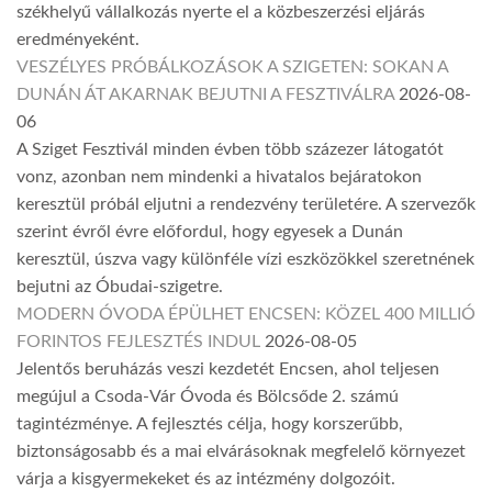
székhelyű vállalkozás nyerte el a közbeszerzési eljárás
eredményeként.
VESZÉLYES PRÓBÁLKOZÁSOK A SZIGETEN: SOKAN A
DUNÁN ÁT AKARNAK BEJUTNI A FESZTIVÁLRA
2026-08-
06
A Sziget Fesztivál minden évben több százezer látogatót
vonz, azonban nem mindenki a hivatalos bejáratokon
keresztül próbál eljutni a rendezvény területére. A szervezők
szerint évről évre előfordul, hogy egyesek a Dunán
keresztül, úszva vagy különféle vízi eszközökkel szeretnének
bejutni az Óbudai-szigetre.
MODERN ÓVODA ÉPÜLHET ENCSEN: KÖZEL 400 MILLIÓ
FORINTOS FEJLESZTÉS INDUL
2026-08-05
Jelentős beruházás veszi kezdetét Encsen, ahol teljesen
megújul a Csoda-Vár Óvoda és Bölcsőde 2. számú
tagintézménye. A fejlesztés célja, hogy korszerűbb,
biztonságosabb és a mai elvárásoknak megfelelő környezet
várja a kisgyermekeket és az intézmény dolgozóit.