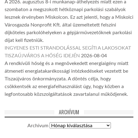
A 2026. augusztus 8-i munkanap-áthelyezés miatt ezen a
szombaton a megszokott hétköznapi parkolási szabályok
lesznek érvényben Miskolcon. Ez azt jelenti, hogy a Miskolci
Városgazda Nonprofit Kft. által üzemeltetett felszíni
díjköteles parkolóhelyeken a gépjárművezetőknek parkolási
díjat kell fizetniük.
INGYENES ESTI STRANDOLÁSSAL SEGÍTI A LAKOSOKAT
TISZAÚJVÁROS A HŐSÉG IDEJÉN
2026-08-04
A rendkívüli hőség és a megnövekedett energiaigény miatt
átmeneti energiatakarékossági intézkedéseket vezetett be
Tiszaújváros önkormányzata. A döntés célja, hogy
csökkentsék az energiafelhasználást úgy, hogy közben a
legfontosabb közszolgáltatások zavartalanul működjenek.
ARCHÍVUM
Archívum