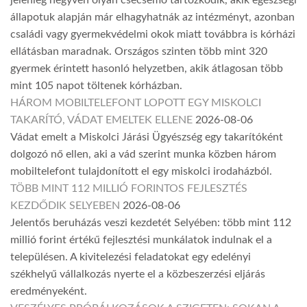
állapotuk alapján már elhagyhatnák az intézményt, azonban
családi vagy gyermekvédelmi okok miatt továbbra is kórházi
ellátásban maradnak. Országos szinten több mint 320
gyermek érintett hasonló helyzetben, akik átlagosan több
mint 105 napot töltenek kórházban.
HÁROM MOBILTELEFONT LOPOTT EGY MISKOLCI
TAKARÍTÓ, VÁDAT EMELTEK ELLENE
2026-08-06
Vádat emelt a Miskolci Járási Ügyészség egy takarítóként
dolgozó nő ellen, aki a vád szerint munka közben három
mobiltelefont tulajdonított el egy miskolci irodaházból.
TÖBB MINT 112 MILLIÓ FORINTOS FEJLESZTÉS
KEZDŐDIK SELYEBEN
2026-08-06
Jelentős beruházás veszi kezdetét Selyében: több mint 112
millió forint értékű fejlesztési munkálatok indulnak el a
településen. A kivitelezési feladatokat egy edelényi
székhelyű vállalkozás nyerte el a közbeszerzési eljárás
eredményeként.