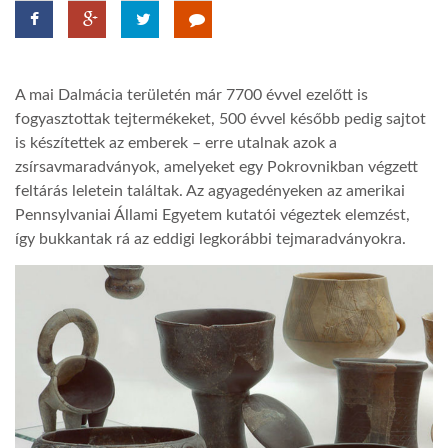
TROPICALMAGAZIN
A mai Dalmácia területén már 7700 évvel ezelőtt is
GLOBOTV
fogyasztottak tejtermékeket, 500 évvel később pedig sajtot
is készítettek az emberek – erre utalnak azok a
zsírsavmaradványok, amelyeket egy Pokrovnikban végzett
AFRIKA TUDÁSTÁR
feltárás leletein találtak. Az agyagedényeken az amerikai
Pennsylvaniai Állami Egyetem kutatói végeztek elemzést,
A NAP SZÉPE
így bukkantak rá az eddigi legkorábbi tejmaradványokra.
LINKTR.EE
GLOBOZSARU
DOBRAVERO.HU