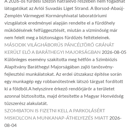
A 2026-os fürdési szezon hátralévő részében nem fogadhat
látogatókat az Arlói Suvadás Liget Strand. A Borsod-Abaúj-
Zemplén Vármegyei Kormányhivatal laboratóriumi
vizsgálatok eredményei alapján rendelte el a fürdőhely
működésének felfüggesztését, miután a vízminőség már
nem felelt meg a biztonságos fürdőzés feltételeinek.
MÁSODIK VILÁGHÁBORÚS PÁNCÉLTÖRŐ GRÁNÁT
KERÜLT ELŐ A BARÁTHEGYI MAJORSÁGBAN
2026-08-05
Különleges esemény szakította meg hétfőn a Szimbiózis
Alapítvány Baráthegyi Majorságában zajló tanösvény-
fejlesztési munkálatokat. Az erdei útszakasz építése során
egy munkagép egy robbanótestnek látszó tárgyat fordított
ki a földből.A helyszínre érkező rendőrjárőr a területet
azonnal biztosította, majd értesítette a Magyar Honvédség
tűzszerész alakulatát.
SZOMBATON IS FIZETNI KELL A PARKOLÁSÉRT
MISKOLCON A MUNKANAP-ÁTHELYEZÉS MIATT
2026-
08-04