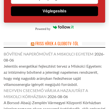
Véglegesítés
Powered by
FRISS HÍREK A GLOBOTV-TŐL
BŐVÍTENÉ NAPERŐMŰVÉT A MISKOLCI EGYETEM
2026-
08-06
Jelentős energetikai fejlesztést tervez a Miskolci Egyetem:
az intézmény bővítené a jelenlegi napelemes rendszerét,
hogy még nagyobb arányban fedezhesse saját
villamosenergia-igényét megújuló forrásból.
NEGYVEN CSECSEMŐ VÁRJA A HAZAJUTÁST A
MISKOLCI KÓRHÁZBAN
2026-08-06
A Borsod-Abaúj-Zemplén Vármegyei Központi Kórházban
jelenleg negyven olyan csecsemő tartózkodik, akik egészségi