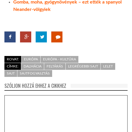
Gomba, moha, gyógynövények – ezt ették a spanyol
Neander-völgyiek
ROVAT:
EURÓPA
EURÓPA - KULTÚRA
CÍMKE:
DALMÁCIA
FELTÁRÁS
LEGRÉGEBBI SAJT
LELET
SAJT
SAJTFOGYASZTÁS
SZÓLJON HOZZÁ EHHEZ A CIKKHEZ