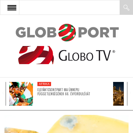
FŐOLDAL
AFRIKA
EURÓPA
AFRIKA
ÁZSIA
ELEFÁNTCSONTPART MA ÜNNEPLI
FÜGGETLENSÉGÉNEK 66. ÉVFORDULÓJÁT
ÉSZAK-AMERIKA
LATIN-AMERIKA