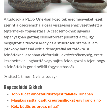
LATIMO.HU
A tudósok a PLOS One-ban közölték eredményeiket, ezek
szerint a csecsemőhalálozás visszaeséséhez vezethetett a
GLOBOBOOK
tejtermékek fogyasztása. A csecsemőknek ugyanis
tápanyagban gazdag élelemforrást jelentett a tej, így
megugrott a túlélési arány és a születések száma is, ami
jótékony hatással volt a demográfiai mutatókra. A
felnőtteknél azonban előfordult laktózérzékenység, ezért
kezdhették el joghurttá vagy sajttá feldolgozni a tejet, hogy
a felnőttek is gond nélkül fogyaszthassák.
(Visited 1 times, 1 visits today)
Kapcsolódó Cikkek
Több tucat dinoszaurusztojást találtak Kínában
Mágikus sajttal csalt ki eurómilliókat egy francia nő
Kék, büdös és orosz, mi az?