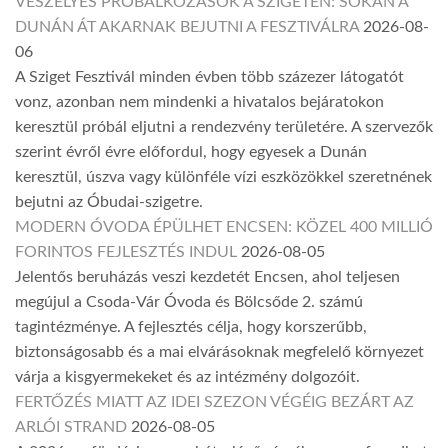
VESZÉLYES PRÓBÁLKOZÁSOK A SZIGETEN: SOKAN A
DUNÁN ÁT AKARNAK BEJUTNI A FESZTIVÁLRA
2026-08-
06
A Sziget Fesztivál minden évben több százezer látogatót
vonz, azonban nem mindenki a hivatalos bejáratokon
keresztül próbál eljutni a rendezvény területére. A szervezők
szerint évről évre előfordul, hogy egyesek a Dunán
keresztül, úszva vagy különféle vízi eszközökkel szeretnének
bejutni az Óbudai-szigetre.
MODERN ÓVODA ÉPÜLHET ENCSEN: KÖZEL 400 MILLIÓ
FORINTOS FEJLESZTÉS INDUL
2026-08-05
Jelentős beruházás veszi kezdetét Encsen, ahol teljesen
megújul a Csoda-Vár Óvoda és Bölcsőde 2. számú
tagintézménye. A fejlesztés célja, hogy korszerűbb,
biztonságosabb és a mai elvárásoknak megfelelő környezet
várja a kisgyermekeket és az intézmény dolgozóit.
FERTŐZÉS MIATT AZ IDEI SZEZON VÉGÉIG BEZÁRT AZ
ARLÓI STRAND
2026-08-05