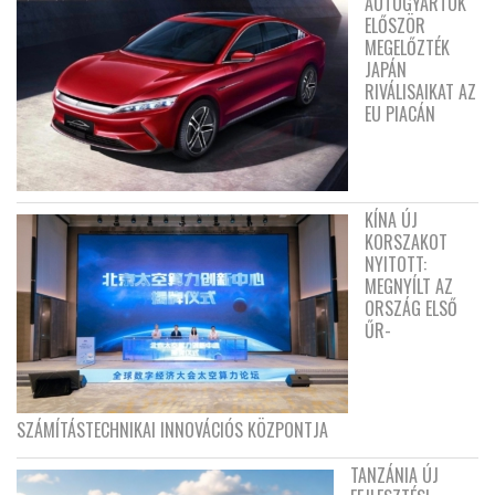
AUTÓGYÁRTÓK
ELŐSZÖR
MEGELŐZTÉK
JAPÁN
RIVÁLISAIKAT AZ
EU PIACÁN
KÍNA ÚJ
KORSZAKOT
NYITOTT:
MEGNYÍLT AZ
ORSZÁG ELSŐ
ŰR-
SZÁMÍTÁSTECHNIKAI INNOVÁCIÓS KÖZPONTJA
TANZÁNIA ÚJ