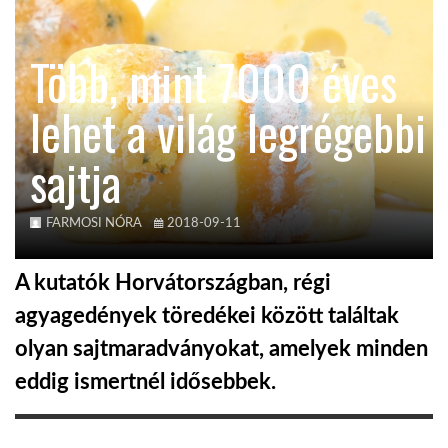
KÖZEL-KELET
Több, mint 7000 éves
lehet a világ legrégebbi
AUSZTRÁLIA
sajtja
A VILÁG ITTHON
FARMOSI NÓRA
2018-09-11
MÉDIA
A kutatók Horvátországban, régi
agyagedények töredékei között találtak
olyan sajtmaradványokat, amelyek minden
GLOBOTV BP
eddig ismertnél idősebbek.
HÍR3D