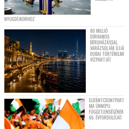
NYUGDÍJKORHOZ
80 MILLIÓ
DIRHAMOS
BERUHÁZÁSSAL
VARÁZSOLJÁK ÚJJÁ
DUBAI TÖRTÉNELMI
VÍZPARTJÁT
ELEFÁNTCSONTPART
MA ÜNNEPLI
FÜGGETLENSÉGÉNEK
66. ÉVFORDULÓJÁT