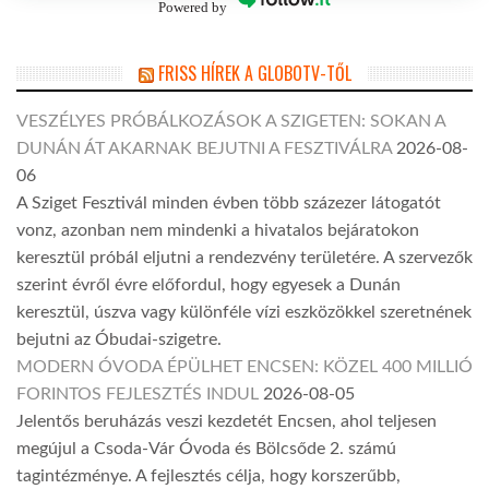
Powered by
FRISS HÍREK A GLOBOTV-TŐL
VESZÉLYES PRÓBÁLKOZÁSOK A SZIGETEN: SOKAN A
DUNÁN ÁT AKARNAK BEJUTNI A FESZTIVÁLRA
2026-08-
06
A Sziget Fesztivál minden évben több százezer látogatót
vonz, azonban nem mindenki a hivatalos bejáratokon
keresztül próbál eljutni a rendezvény területére. A szervezők
szerint évről évre előfordul, hogy egyesek a Dunán
keresztül, úszva vagy különféle vízi eszközökkel szeretnének
bejutni az Óbudai-szigetre.
MODERN ÓVODA ÉPÜLHET ENCSEN: KÖZEL 400 MILLIÓ
FORINTOS FEJLESZTÉS INDUL
2026-08-05
Jelentős beruházás veszi kezdetét Encsen, ahol teljesen
megújul a Csoda-Vár Óvoda és Bölcsőde 2. számú
tagintézménye. A fejlesztés célja, hogy korszerűbb,