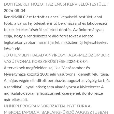
DÖNTÉSEKET HOZOTT AZ ENCSI KÉPVISELŐ-TESTÜLET
2026-08-04
Rendkívüli ülést tartott az encsi képviselő-testület, ahol
több, a város fejlődését érintő beruházásról és lakóövezeti
telkek értékesítéséről született döntés. Az önkormányzat
célja, hogy a rendelkezésre álló forrásokat a lehető
leghatékonyabban használja fel, miközben új fejlesztéseket
készít elő.
JÓ ÜTEMBEN HALAD A NYÍREGYHÁZA–MEZŐZOMBOR
VASÚTVONAL KORSZERŰSÍTÉSE
2026-08-04
A terveknek megfelelően zajlik a Mezőzombor és
Nyíregyháza közötti 100c jelű vasútvonal kiemelt felújítása.
A május végén elindított beruházás augusztus végéig tart, és
a rendkívüli nyári hőség sem akadályozta a kivitelezést.A
munkálatok során a hosszúsínek cseréjének döntő része
már elkészült.
ÜNNEPI PROGRAMSOROZATTAL NYIT ÚJRA A
MISKOLCTAPOLCAI BARLANGFÜRDŐ AUGUSZTUSBAN