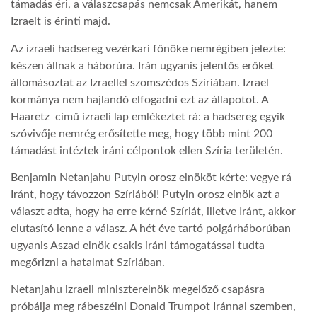
támadás éri, a válaszcsapás nemcsak Amerikát, hanem
Izraelt is érinti majd.
LATIMO.HU
Az izraeli hadsereg vezérkari főnöke nemrégiben jelezte:
készen állnak a háborúra. Irán ugyanis jelentős erőket
GLOBOBOOK
állomásoztat az Izraellel szomszédos Szíriában. Izrael
kormánya nem hajlandó elfogadni ezt az állapotot. A
Haaretz című izraeli lap emlékeztet rá: a hadsereg egyik
szóvivője nemrég erősítette meg, hogy több mint 200
támadást intéztek iráni célpontok ellen Szíria területén.
Benjamin Netanjahu Putyin orosz elnököt kérte: vegye rá
Iránt, hogy távozzon Szíriából! Putyin orosz elnök azt a
választ adta, hogy ha erre kérné Szíriát, illetve Iránt, akkor
elutasító lenne a válasz. A hét éve tartó polgárháborúban
ugyanis Aszad elnök csakis iráni támogatással tudta
megőrizni a hatalmat Szíriában.
Netanjahu izraeli miniszterelnök megelőző csapásra
próbálja meg rábeszélni Donald Trumpot Iránnal szemben,