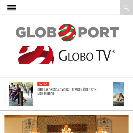
FŐOLDAL
AFRIKA
EURÓPA
ÁZSIA
ÁZSIA
KÍNA LAKOSSÁGA GYORS ÜTEMBEN ÖREGSZIK:
MÁR MINDEN…
ÉSZAK-AMERIKA
LATIN-AMERIKA