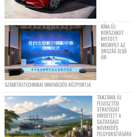
KÍNA ÚJ
KORSZAKOT
NYITOTT:
MEGNYÍLT AZ
ORSZÁG ELSŐ
ŰR-
SZÁMÍTÁSTECHNIKAI INNOVÁCIÓS KÖZPONTJA
TANZÁNIA ÚJ
FEJLESZTÉSI
STRATÉGIÁT
HIRDETETT A
GAZDASÁGI
NÖVEKEDÉS
FELGYORSÍTÁSÁRA