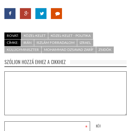
ROVAT:
KÖZEL-KELET
KÖZEL-KELET - POLITIKA
CÍMKE:
IRÁN
ISZLÁM FORRADALOM
IZRAEL
KÜLÜGYMINISZTER
MOHAMMAD DZSAVAD ZARÍF
ZSIDÓK
SZÓLJON HOZZÁ EHHEZ A CIKKHEZ
*
NÉV