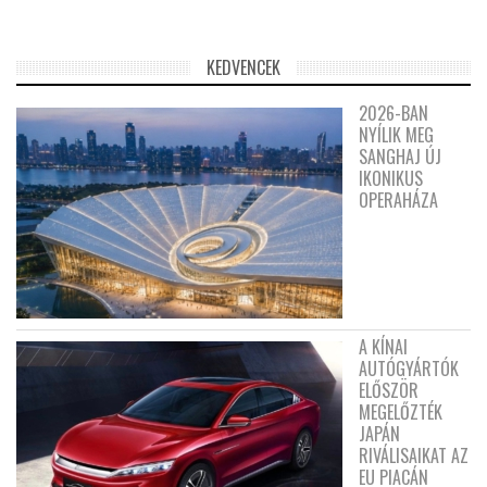
KEDVENCEK
2026-BAN
NYÍLIK MEG
SANGHAJ ÚJ
IKONIKUS
OPERAHÁZA
A KÍNAI
AUTÓGYÁRTÓK
ELŐSZÖR
MEGELŐZTÉK
JAPÁN
RIVÁLISAIKAT AZ
EU PIACÁN