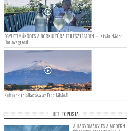
EGYÜTTMŰKÖDÉS A BORKULTÚRA FEJLESZTÉSÉBEN – István Nádor
Borlovagrend
Kultúrák találkozása az Etna lábánál
HETI TOPLISTA
A HAGYOMÁNY ÉS A MODERN