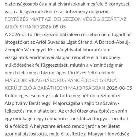
biztonságosabb és a mai elvárásoknak megfelelő környezet
várja a kisgyermekeket és az intézmény dolgozóit.
FERTŐZÉS MIATT AZ IDEI SZEZON VÉGÉIG BEZÁRT AZ
ARLÓI STRAND
2026-08-05
A 2026-os fürdési szezon hátralévő részében nem fogadhat
látogatókat az Arlói Suvadás Liget Strand. A Borsod-Abaúj-
Zemplén Vármegyei Kormányhivatal laboratóriumi
vizsgálatok eredményei alapján rendelte el a fürdőhely
működésének felfüggesztését, miután a vízminőség már
nem felelt meg a biztonságos fürdőzés feltételeinek.
MÁSODIK VILÁGHÁBORÚS PÁNCÉLTÖRŐ GRÁNÁT
KERÜLT ELŐ A BARÁTHEGYI MAJORSÁGBAN
2026-08-05
Különleges esemény szakította meg hétfőn a Szimbiózis
Alapítvány Baráthegyi Majorságában zajló tanösvény-
fejlesztési munkálatokat. Az erdei útszakasz építése során
egy munkagép egy robbanótestnek látszó tárgyat fordított
ki a földből.A helyszínre érkező rendőrjárőr a területet
azonnal biztosította, majd értesítette a Magyar Honvédség