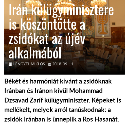
Irán külügyminisztere
KÖZEL-KELET
is köszöntötte a
zsidókat az újév
AUSZTRÁLIA
alkalmából
A VILÁG ITTHON
LENGYEL MIKLÓS
2018-09-11
MÉDIA
Békét és harmóniát kívánt a zsidóknak
Iránban és Iránon kívül Mohammad
Dzsavad Zaríf külügyminiszter. Képeket is
GLOBOTV BP
mellékelt, melyek arról tanúskodnak: a
zsidók Iránban is ünneplik a Ros Hasanát.
HÍR3D