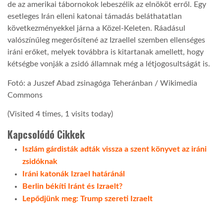
de az amerikai tábornokok lebeszélik az elnököt erről. Egy
esetleges Irán elleni katonai támadás beláthatatlan
következményekkel járna a Közel-Keleten. Ráadásul
valószínűleg megerősítené az Izraellel szemben ellenséges
iráni erőket, melyek továbbra is kitartanak amellett, hogy
kétségbe vonják a zsidó államnak még a létjogosultságát is.
Fotó: a Juszef Abad zsinagóga Teheránban / Wikimedia
Commons
(Visited 4 times, 1 visits today)
Kapcsolódó Cikkek
Iszlám gárdisták adták vissza a szent könyvet az iráni
zsidóknak
Iráni katonák Izrael határánál
Berlin békíti Iránt és Izraelt?
Lepődjünk meg: Trump szereti Izraelt