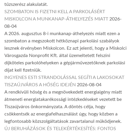
tűzszerész alakulatát.
SZOMBATON IS FIZETNI KELL A PARKOLÁSÉRT
MISKOLCON A MUNKANAP-ÁTHELYEZÉS MIATT
2026-
08-04
A 2026. augusztus 8-i munkanap-áthelyezés miatt ezen a
szombaton a megszokott hétköznapi parkolási szabályok
lesznek érvényben Miskolcon. Ez azt jelenti, hogy a Miskolci
Városgazda Nonprofit Kft. által üzemeltetett felszíni
díjköteles parkolóhelyeken a gépjárművezetőknek parkolási
díjat kell fizetniük.
INGYENES ESTI STRANDOLÁSSAL SEGÍTI A LAKOSOKAT
TISZAÚJVÁROS A HŐSÉG IDEJÉN
2026-08-04
A rendkívüli hőség és a megnövekedett energiaigény miatt
átmeneti energiatakarékossági intézkedéseket vezetett be
Tiszaújváros önkormányzata. A döntés célja, hogy
csökkentsék az energiafelhasználást úgy, hogy közben a
legfontosabb közszolgáltatások zavartalanul működjenek.
ÚJ BERUHÁZÁSOK ÉS TELEKÉRTÉKESÍTÉS: FONTOS