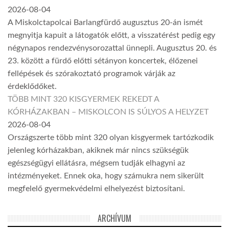
2026-08-04
A Miskolctapolcai Barlangfürdő augusztus 20-án ismét
megnyitja kapuit a látogatók előtt, a visszatérést pedig egy
négynapos rendezvénysorozattal ünnepli. Augusztus 20. és
23. között a fürdő előtti sétányon koncertek, élőzenei
fellépések és szórakoztató programok várják az
érdeklődőket.
TÖBB MINT 320 KISGYERMEK REKEDT A
KÓRHÁZAKBAN – MISKOLCON IS SÚLYOS A HELYZET
2026-08-04
Országszerte több mint 320 olyan kisgyermek tartózkodik
jelenleg kórházakban, akiknek már nincs szükségük
egészségügyi ellátásra, mégsem tudják elhagyni az
intézményeket. Ennek oka, hogy számukra nem sikerült
megfelelő gyermekvédelmi elhelyezést biztosítani.
ARCHÍVUM