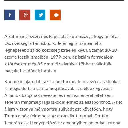
TROPICALMAGAZIN
GLOBOTV
A két népet évezredes kapcsolat köti össze, ahogy arról az
Ószövetség is tanúskodik. Jelenleg is Iránban él a
AFRIKA TUDÁSTÁR
legnépesebb zsidó közösség Izraelen kívül. Számát 10-20
ezerre teszik Izraelben. 1979-ben, az iszlám forradalom
kitörésekor még 85 ezernél valamivel többen vallották
A NAP SZÉPE
magukat zsidónak Iránban.
Khomeini ajatollah, az iszlám forradalom vezére a zsidókat
LINKTR.EE
is megvádolta a sah támogatásával. Izraelt az Egyesült
Államok bábjának nevezte, és nem ismerte el létét sem.
Teherán mindmáig ragaszkodik ehhez az állásponthoz. A két
GLOBOZSARU
állam viszonya mélypontra süllyedt azt követően, hogy
Trump elnök felmondta az atomalkut Iránnal. Ezután
DOBRAVERO.HU
Teherán azzal fenyegetőzött : amennyiben amerikai katonai