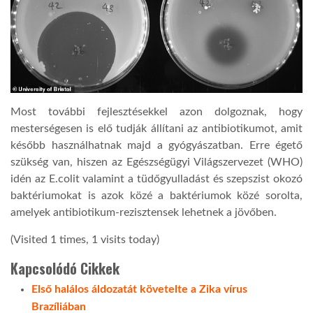
Most további fejlesztésekkel azon dolgoznak, hogy
mesterségesen is elő tudják állítani az antibiotikumot, amit
később használhatnak majd a gyógyászatban. Erre égető
szükség van, hiszen az Egészségügyi Világszervezet (WHO)
idén az E.colit valamint a tüdőgyulladást és szepszist okozó
baktériumokat is azok közé a baktériumok közé sorolta,
amelyek antibiotikum-rezisztensek lehetnek a jövőben.
(Visited 1 times, 1 visits today)
Kapcsolódó Cikkek
Első halálos áldozatát követelte a Zika vírus
Brazíliában