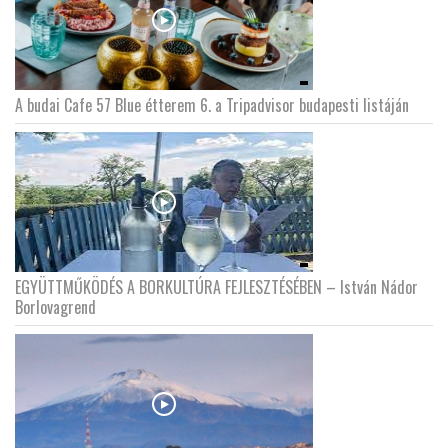
A budai Cafe 57 Blue étterem 6. a Tripadvisor budapesti listáján
EGYÜTTMŰKÖDÉS A BORKULTÚRA FEJLESZTÉSÉBEN – István Nádor
Borlovagrend