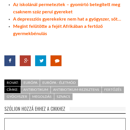
Az iskolánál permeteztek – gyomirtó betegített meg
csaknem száz perui gyereket
A depressziós gyerekekre nem hat a gyógyszer, sőt…
Megint felütötte a fejét Afrikában a fertőző
gyermekbénulás
ROVAT:
EURÓPA
EURÓPA - ÉLETMÓD
CÍMKE:
ANTIBIOTIKUM
ANTIBIOTIKUM-REZISZTENS
FERTŐZÉS
GYÓGYSZER
MEGOLDÁS
SZIVACS
SZÓLJON HOZZÁ EHHEZ A CIKKHEZ