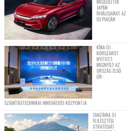
MEGELŐZTÉK
JAPÁN
RIVÁLISAIKAT AZ
EU PIACÁN
KÍNA ÚJ
KORSZAKOT
NYITOTT:
MEGNYÍLT AZ
ORSZÁG ELSŐ
ŰR-
SZÁMÍTÁSTECHNIKAI INNOVÁCIÓS KÖZPONTJA
TANZÁNIA ÚJ
FEJLESZTÉSI
STRATÉGIÁT