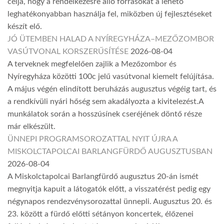
célja, hogy a rendelkezésre álló forrásokat a lehető
leghatékonyabban használja fel, miközben új fejlesztéseket
készít elő.
JÓ ÜTEMBEN HALAD A NYÍREGYHÁZA–MEZŐZOMBOR
VASÚTVONAL KORSZERŰSÍTÉSE
2026-08-04
A terveknek megfelelően zajlik a Mezőzombor és
Nyíregyháza közötti 100c jelű vasútvonal kiemelt felújítása.
A május végén elindított beruházás augusztus végéig tart, és
a rendkívüli nyári hőség sem akadályozta a kivitelezést.A
munkálatok során a hosszúsínek cseréjének döntő része
már elkészült.
ÜNNEPI PROGRAMSOROZATTAL NYIT ÚJRA A
MISKOLCTAPOLCAI BARLANGFÜRDŐ AUGUSZTUSBAN
2026-08-04
A Miskolctapolcai Barlangfürdő augusztus 20-án ismét
megnyitja kapuit a látogatók előtt, a visszatérést pedig egy
négynapos rendezvénysorozattal ünnepli. Augusztus 20. és
23. között a fürdő előtti sétányon koncertek, élőzenei