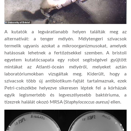
LATIMO.HU
GLOBOBOOK
A kutatók a legváratlanabb helyen találták meg az
alternatívát: a tenger mélyén. Mélytengeri szivacsok
termelik ugyanis azokat a mikroorganizmusokat, amelyek
hatásosak lehetnek a fertőzésekkel szemben. A bristoli
egyetem kutatócsapata egy robot segítségével gyűjtött
mintákat az Atlanti-óceán mélyéről, melyeket aztán
laboratóriumokban vizsgáltak meg. Kiderült, hogy a
szivacsok több új antibiotikum-fajtát tartalmaznak, ezek
Petri-csészékbe helyezve sikeresen léptek fel a kórházak
egyik legismertebb és legveszélyesebb baktériuma, a
tízezrek halálát okozó MRSA (
Staphylococcus aureus)
ellen.