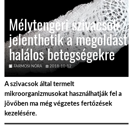
KÖZEL-KELET
Mélytengeri szivacsok
jelenthetik a megoldást
AUSZTRÁLIA
halálos betegségekre
A VILÁG ITTHON
FARMOSI NÓRA
2018-10-12
MÉDIA
A szivacsok által termelt
mikroorganizmusokat használhatják fel a
jövőben ma még végzetes fertőzések
GLOBOTV BP
kezelésére.
HÍR3D