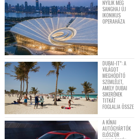
NYÍLIK MEG
SANGHAJ ÚJ
IKONIKUS
OPERAHÁZA
DUBAI-IT”: A
VILÁGOT
MEGHÓDÍTÓ
SZEMLÉLET,
AMELY DUBAI
SIKERÉNEK
TITKÁT
FOGLALJA ÖSSZE
A KÍNAI
AUTÓGYÁRTÓK
ELŐSZÖR