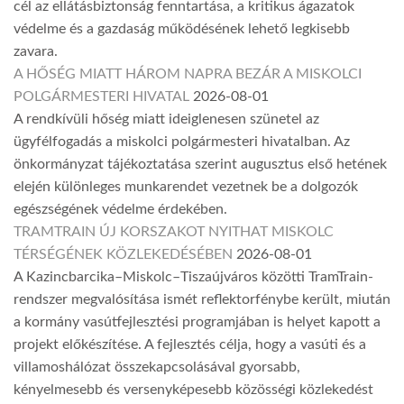
cél az ellátásbiztonság fenntartása, a kritikus ágazatok
védelme és a gazdaság működésének lehető legkisebb
zavara.
A HŐSÉG MIATT HÁROM NAPRA BEZÁR A MISKOLCI
POLGÁRMESTERI HIVATAL
2026-08-01
A rendkívüli hőség miatt ideiglenesen szünetel az
ügyfélfogadás a miskolci polgármesteri hivatalban. Az
önkormányzat tájékoztatása szerint augusztus első hetének
elején különleges munkarendet vezetnek be a dolgozók
egészségének védelme érdekében.
TRAMTRAIN ÚJ KORSZAKOT NYITHAT MISKOLC
TÉRSÉGÉNEK KÖZLEKEDÉSÉBEN
2026-08-01
A Kazincbarcika–Miskolc–Tiszaújváros közötti TramTrain-
rendszer megvalósítása ismét reflektorfénybe került, miután
a kormány vasútfejlesztési programjában is helyet kapott a
projekt előkészítése. A fejlesztés célja, hogy a vasúti és a
villamoshálózat összekapcsolásával gyorsabb,
kényelmesebb és versenyképesebb közösségi közlekedést