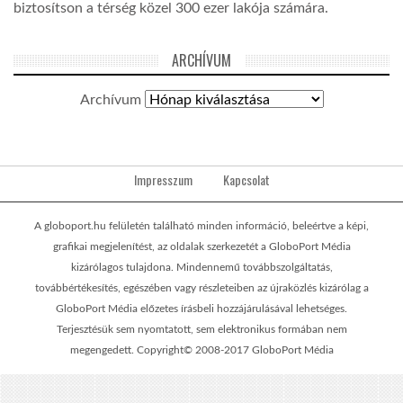
biztosítson a térség közel 300 ezer lakója számára.
ARCHÍVUM
Archívum
Impresszum
Kapcsolat
A globoport.hu felületén található minden információ, beleértve a képi,
grafikai megjelenítést, az oldalak szerkezetét a GloboPort Média
kizárólagos tulajdona. Mindennemű továbbszolgáltatás,
továbbértékesítés, egészében vagy részleteiben az újraközlés kizárólag a
GloboPort Média előzetes írásbeli hozzájárulásával lehetséges.
Terjesztésük sem nyomtatott, sem elektronikus formában nem
megengedett. Copyright© 2008-2017 GloboPort Média