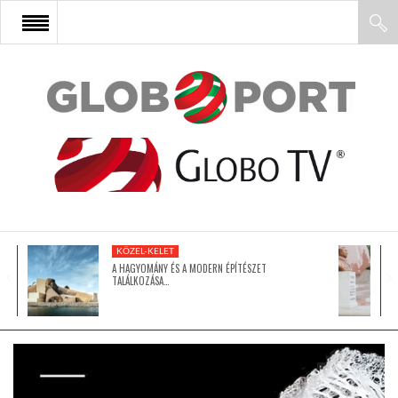
FŐOLDAL
AFRIKA
EURÓPA
KÖZEL-KELET
ÁZSIA
A HAGYOMÁNY ÉS A MODERN ÉPÍTÉSZET
TALÁLKOZÁSA…
ÉSZAK-AMERIKA
LATIN-AMERIKA