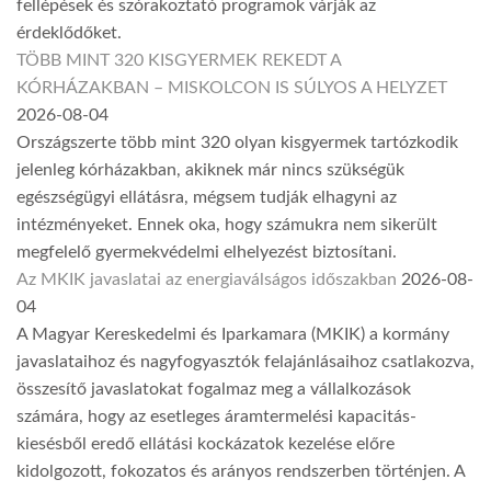
fellépések és szórakoztató programok várják az
érdeklődőket.
TÖBB MINT 320 KISGYERMEK REKEDT A
KÓRHÁZAKBAN – MISKOLCON IS SÚLYOS A HELYZET
2026-08-04
Országszerte több mint 320 olyan kisgyermek tartózkodik
jelenleg kórházakban, akiknek már nincs szükségük
egészségügyi ellátásra, mégsem tudják elhagyni az
intézményeket. Ennek oka, hogy számukra nem sikerült
megfelelő gyermekvédelmi elhelyezést biztosítani.
Az MKIK javaslatai az energiaválságos időszakban
2026-08-
04
A Magyar Kereskedelmi és Iparkamara (MKIK) a kormány
javaslataihoz és nagyfogyasztók felajánlásaihoz csatlakozva,
összesítő javaslatokat fogalmaz meg a vállalkozások
számára, hogy az esetleges áramtermelési kapacitás-
kiesésből eredő ellátási kockázatok kezelése előre
kidolgozott, fokozatos és arányos rendszerben történjen. A