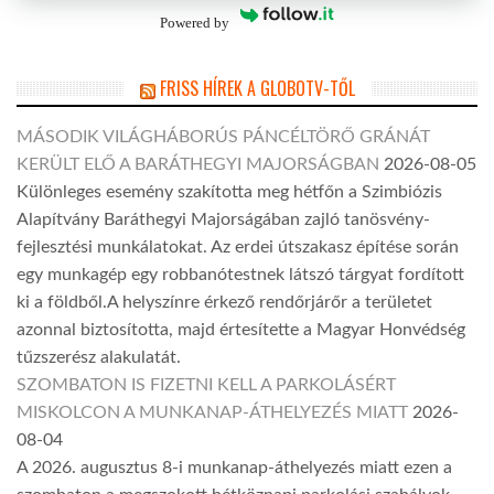
Powered by
FRISS HÍREK A GLOBOTV-TŐL
MÁSODIK VILÁGHÁBORÚS PÁNCÉLTÖRŐ GRÁNÁT
KERÜLT ELŐ A BARÁTHEGYI MAJORSÁGBAN
2026-08-05
Különleges esemény szakította meg hétfőn a Szimbiózis
Alapítvány Baráthegyi Majorságában zajló tanösvény-
fejlesztési munkálatokat. Az erdei útszakasz építése során
egy munkagép egy robbanótestnek látszó tárgyat fordított
ki a földből.A helyszínre érkező rendőrjárőr a területet
azonnal biztosította, majd értesítette a Magyar Honvédség
tűzszerész alakulatát.
SZOMBATON IS FIZETNI KELL A PARKOLÁSÉRT
MISKOLCON A MUNKANAP-ÁTHELYEZÉS MIATT
2026-
08-04
A 2026. augusztus 8-i munkanap-áthelyezés miatt ezen a