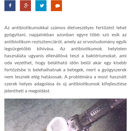
TROPICALMAGAZIN
Az antibiotikumokkal számos életveszélyes fertőzést lehet
GLOBOTV
gyógyítani, napjainkban azonban egyre több szó esik az
antibiotikum-rezisztenciáról, amely az orvostudomány egyik
legsürgetőbb kihívása. Az antibiotikumok helytelen
AFRIKA TUDÁSTÁR
használata ugyanis ellenállóvá teszi a baktériumokat, ami
oda vezethet, hogy belátható időn belül akár egy kisebb
A NAP SZÉPE
fertőzésbe is belehalhatnak a betegek, mert a gyógyszerek
nem lesznek elég hatásosak. A problémára a most használt
szerek helyes adagolása és új antibiotikumok kifejlesztése
LINKTR.EE
jelentheti a megoldást.
GLOBOZSARU
DOBRAVERO.HU