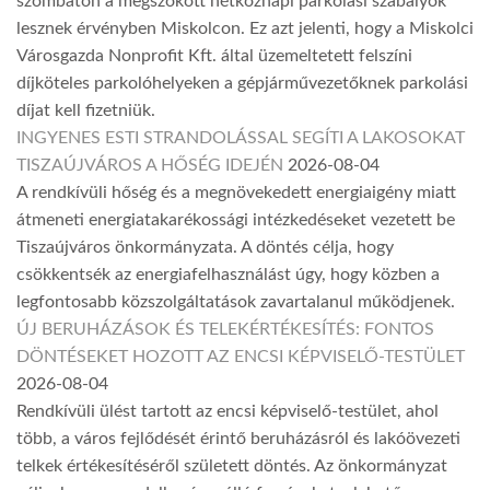
szombaton a megszokott hétköznapi parkolási szabályok
lesznek érvényben Miskolcon. Ez azt jelenti, hogy a Miskolci
Városgazda Nonprofit Kft. által üzemeltetett felszíni
díjköteles parkolóhelyeken a gépjárművezetőknek parkolási
díjat kell fizetniük.
INGYENES ESTI STRANDOLÁSSAL SEGÍTI A LAKOSOKAT
TISZAÚJVÁROS A HŐSÉG IDEJÉN
2026-08-04
A rendkívüli hőség és a megnövekedett energiaigény miatt
átmeneti energiatakarékossági intézkedéseket vezetett be
Tiszaújváros önkormányzata. A döntés célja, hogy
csökkentsék az energiafelhasználást úgy, hogy közben a
legfontosabb közszolgáltatások zavartalanul működjenek.
ÚJ BERUHÁZÁSOK ÉS TELEKÉRTÉKESÍTÉS: FONTOS
DÖNTÉSEKET HOZOTT AZ ENCSI KÉPVISELŐ-TESTÜLET
2026-08-04
Rendkívüli ülést tartott az encsi képviselő-testület, ahol
több, a város fejlődését érintő beruházásról és lakóövezeti
telkek értékesítéséről született döntés. Az önkormányzat