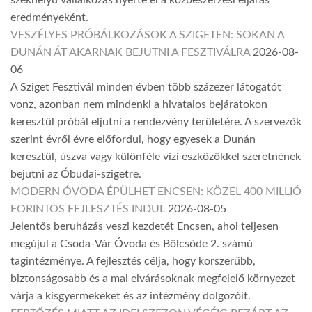
székhelyű vállalkozás nyerte el a közbeszerzési eljárás
eredményeként.
VESZÉLYES PRÓBÁLKOZÁSOK A SZIGETEN: SOKAN A
DUNÁN ÁT AKARNAK BEJUTNI A FESZTIVÁLRA
2026-08-
06
A Sziget Fesztivál minden évben több százezer látogatót
vonz, azonban nem mindenki a hivatalos bejáratokon
keresztül próbál eljutni a rendezvény területére. A szervezők
szerint évről évre előfordul, hogy egyesek a Dunán
keresztül, úszva vagy különféle vízi eszközökkel szeretnének
bejutni az Óbudai-szigetre.
MODERN ÓVODA ÉPÜLHET ENCSEN: KÖZEL 400 MILLIÓ
FORINTOS FEJLESZTÉS INDUL
2026-08-05
Jelentős beruházás veszi kezdetét Encsen, ahol teljesen
megújul a Csoda-Vár Óvoda és Bölcsőde 2. számú
tagintézménye. A fejlesztés célja, hogy korszerűbb,
biztonságosabb és a mai elvárásoknak megfelelő környezet
várja a kisgyermekeket és az intézmény dolgozóit.