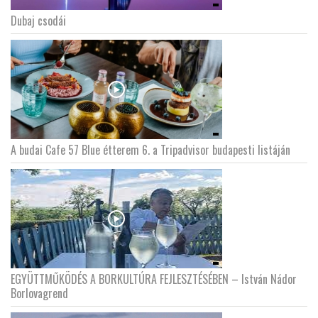
Dubaj csodái
A budai Cafe 57 Blue étterem 6. a Tripadvisor budapesti listáján
EGYÜTTMŰKÖDÉS A BORKULTÚRA FEJLESZTÉSÉBEN – István Nádor
Borlovagrend