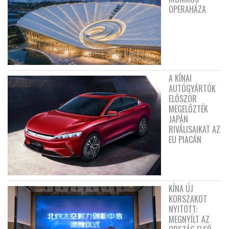
OPERAHÁZA
A KÍNAI
AUTÓGYÁRTÓK
ELŐSZÖR
MEGELŐZTÉK
JAPÁN
RIVÁLISAIKAT AZ
EU PIACÁN
KÍNA ÚJ
KORSZAKOT
NYITOTT:
MEGNYÍLT AZ