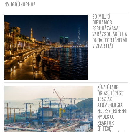
NYUGDÍJKORHOZ
80 MILLIÓ
DIRHAMOS
BERUHÁZÁSSAL
VARÁZSOLJÁK ÚJJÁ
DUBAI TÖRTÉNELMI
VÍZPARTJÁT
KÍNA ÚJABB
ÓRIÁSI LÉPÉST
TESZ AZ
ATOMENERGIA
FEJLESZTÉSÉBEN:
NYOLC ÚJ
REAKTOR
ÉPÍTÉSÉT