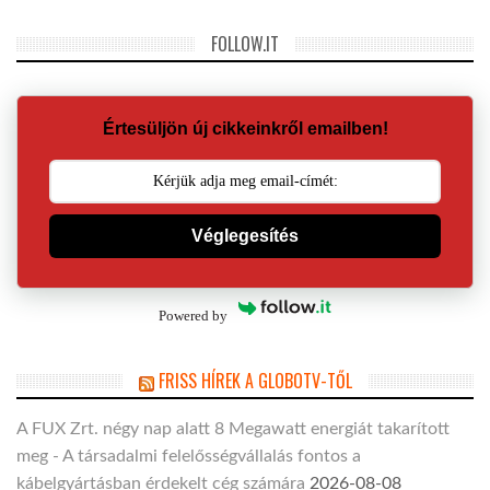
FOLLOW.IT
Értesüljön új cikkeinkről emailben!
Véglegesítés
Powered by
FRISS HÍREK A GLOBOTV-TŐL
A FUX Zrt. négy nap alatt 8 Megawatt energiát takarított
meg - A társadalmi felelősségvállalás fontos a
kábelgyártásban érdekelt cég számára
2026-08-08