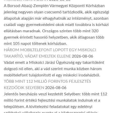
A Borsod-Abaúj-Zemplén Vármegyei Központi Kórházban
jelenleg negyven olyan csecsemő tartózkodik, akik egészségi
állapotuk alapján már elhagyhatnák az intézményt, azonban
családi vagy gyermekvédelmi okok miatt továbbra is kórházi
ellátásban maradnak. Országos szinten több mint 320
gyermek érintett hasonló helyzetben, akik átlagosan több
mint 105 napot töltenek kórházban.
HÁROM MOBILTELEFONT LOPOTT EGY MISKOLCI
TAKARÍTÓ, VÁDAT EMELTEK ELLENE
2026-08-06
Vádat emelt a Miskolci Járási Ügyészség egy takarítóként
dolgozó nő ellen, aki a vád szerint munka közben három
mobiltelefont tulajdonított el egy miskolci irodaházból.
TÖBB MINT 112 MILLIÓ FORINTOS FEJLESZTÉS
KEZDŐDIK SELYEBEN
2026-08-06
Jelentős beruházás veszi kezdetét Selyében: több mint 112
millió forint értékű fejlesztési munkálatok indulnak el a
településen. A kivitelezési feladatokat egy edelényi