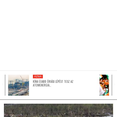
KÖZEL-KELET
AUSZTRÁLIA
A VILÁG ITTHON
MÉDIA
ÁZSIA
KÍNA ÚJABB ÓRIÁSI LÉPÉST TESZ AZ
ATOMENERGIA…
GLOBOTV BP
HÍR3D