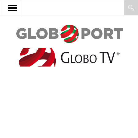
FŐOLDAL
AFRIKA
EURÓPA
ÁZSIA
ÉSZAK-AMERIKA
LATIN-AMERIKA