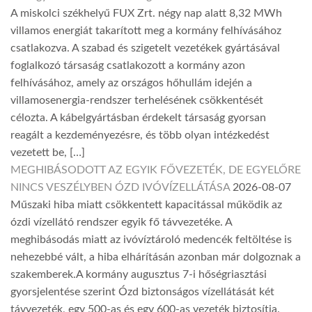
A miskolci székhelyű FUX Zrt. négy nap alatt 8,32 MWh
villamos energiát takarított meg a kormány felhívásához
csatlakozva. A szabad és szigetelt vezetékek gyártásával
foglalkozó társaság csatlakozott a kormány azon
felhívásához, amely az országos hőhullám idején a
villamosenergia-rendszer terhelésének csökkentését
célozta. A kábelgyártásban érdekelt társaság gyorsan
reagált a kezdeményezésre, és több olyan intézkedést
vezetett be, […]
MEGHIBÁSODOTT AZ EGYIK FŐVEZETÉK, DE EGYELŐRE
NINCS VESZÉLYBEN ÓZD IVÓVÍZELLÁTÁSA
2026-08-07
Műszaki hiba miatt csökkentett kapacitással működik az
ózdi vízellátó rendszer egyik fő távvezetéke. A
meghibásodás miatt az ivóvíztároló medencék feltöltése is
nehezebbé vált, a hiba elhárításán azonban már dolgoznak a
szakemberek.A kormány augusztus 7-i hőségriasztási
gyorsjelentése szerint Ózd biztonságos vízellátását két
távvezeték, egy 500-as és egy 600-as vezeték biztosítja.