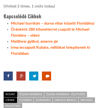
(Visited 2 times, 1 visits today)
Kapcsolódó Cikkek
Michael hurrikán – durva vihar közelít Floridához
Óránként 280 kilométerrel csapott le Michael
Floridára – videó
Matthew gyilkol, amerre jár
Irma lecsapott Kubára, milliókat telepítenek ki
Floridában
ROVAT:
ÉSZAK-AMERIKA
ÉSZAK-AMERIKA - ÉLETMÓD
CÍMKE:
FLORIDA
HURRIKÁN
MEXICO BEACH
MICHAEL
PUSZTÍTÁS