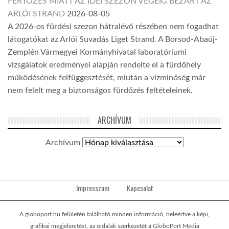
FERTŐZÉS MIATT AZ IDEI SZEZON VÉGÉIG BEZÁRT AZ
ARLÓI STRAND
2026-08-05
A 2026-os fürdési szezon hátralévő részében nem fogadhat
látogatókat az Arlói Suvadás Liget Strand. A Borsod-Abaúj-
Zemplén Vármegyei Kormányhivatal laboratóriumi
vizsgálatok eredményei alapján rendelte el a fürdőhely
működésének felfüggesztését, miután a vízminőség már
nem felelt meg a biztonságos fürdőzés feltételeinek.
ARCHÍVUM
Archívum
Impresszum
Kapcsolat
A globoport.hu felületén található minden információ, beleértve a képi,
grafikai megjelenítést, az oldalak szerkezetét a GloboPort Média