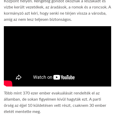
Központ helyén. Rengeteg gondot okoznak a leszakadt és
vízbe került vezetékek, az áradások, a romok és a roncsok. A
kormányzó azt kéri, hogy senki ne térjen vissza a városba,
amíg az nem lesz teljesen biztonságos.
Több mint 370 ezer ember evakuálását rendelték el az
államban, de sokan figyelmen kívül hagyták ezt. A parti
őrség az éjjel 10 küldetésen vett részt, csaknem 30 ember
életét mentette meg.