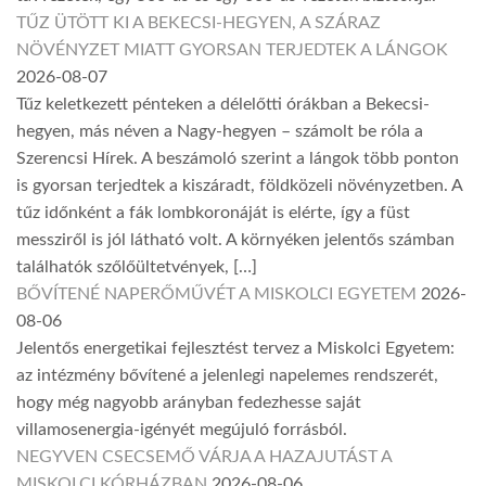
TŰZ ÜTÖTT KI A BEKECSI-HEGYEN, A SZÁRAZ
NÖVÉNYZET MIATT GYORSAN TERJEDTEK A LÁNGOK
2026-08-07
Tűz keletkezett pénteken a délelőtti órákban a Bekecsi-
hegyen, más néven a Nagy-hegyen – számolt be róla a
Szerencsi Hírek. A beszámoló szerint a lángok több ponton
is gyorsan terjedtek a kiszáradt, földközeli növényzetben. A
tűz időnként a fák lombkoronáját is elérte, így a füst
messziről is jól látható volt. A környéken jelentős számban
találhatók szőlőültetvények, […]
BŐVÍTENÉ NAPERŐMŰVÉT A MISKOLCI EGYETEM
2026-
08-06
Jelentős energetikai fejlesztést tervez a Miskolci Egyetem:
az intézmény bővítené a jelenlegi napelemes rendszerét,
hogy még nagyobb arányban fedezhesse saját
villamosenergia-igényét megújuló forrásból.
NEGYVEN CSECSEMŐ VÁRJA A HAZAJUTÁST A
MISKOLCI KÓRHÁZBAN
2026-08-06