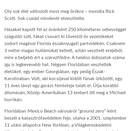
Oly sok élet változott most meg örökre – mondta Rick
LATIMO.HU
Scott. Sok család mindenét elveszítette.
Házakat kapott fel az óránként 250 kilométeres sebességgel
GLOBOBOOK
száguldó szél, fákat csavart ki tövestől és vezetékeket
sodort magával Florida északnyugati partvidékén. Csaknem
3 méter magas hullámokat keltett, aztán veszített erejéből,
mire a beljebb ért a szárazföldre. A halálos áldozatok száma
így is legkevesebb hat. Négyen Floridában vesztették
életüket, egy ember Georgiában, egy pedig Észak-
Karolinában. Volt, aki kocsijával kidőlt fának ütközött, egy
11 éves lányt egy garázs fémteteje talált el. Útja korábbi
állomásán, Közép-Amerikában 13 embert ölt meg a Michael
hurrikán.
Floridában Mexico Beach városáról “ground zero”-ként
beszél a katasztrófavédelem feje, utalva a 2001. szeptember
11 utáni állapotra New Yorkban, a Világkereskedelmi