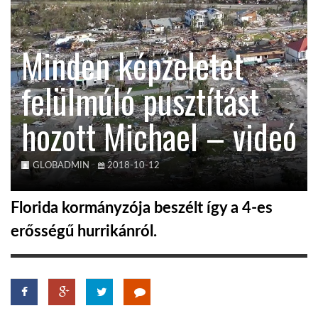
TROPICALMAGAZIN
Minden képzeletet
GLOBOTV
felülmúló pusztítást
hozott Michael – videó
AFRIKA TUDÁSTÁR
A NAP SZÉPE
GLOBADMIN
2018-10-12
Florida kormányzója beszélt így a 4-es
LINKTR.EE
erősségű hurrikánról.
GLOBOZSARU
DOBRAVERO.HU