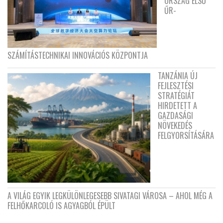
ORSZÁG ELSŐ
ŰR-
SZÁMÍTÁSTECHNIKAI INNOVÁCIÓS KÖZPONTJA
TANZÁNIA ÚJ
FEJLESZTÉSI
STRATÉGIÁT
HIRDETETT A
GAZDASÁGI
NÖVEKEDÉS
FELGYORSÍTÁSÁRA
A VILÁG EGYIK LEGKÜLÖNLEGESEBB SIVATAGI VÁROSA – AHOL MÉG A
FELHŐKARCOLÓ IS AGYAGBÓL ÉPÜLT