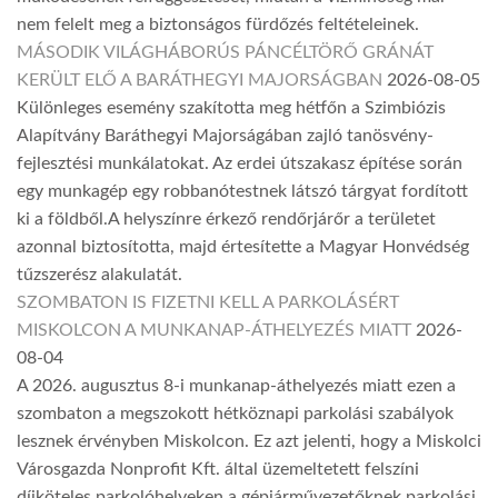
nem felelt meg a biztonságos fürdőzés feltételeinek.
MÁSODIK VILÁGHÁBORÚS PÁNCÉLTÖRŐ GRÁNÁT
KERÜLT ELŐ A BARÁTHEGYI MAJORSÁGBAN
2026-08-05
Különleges esemény szakította meg hétfőn a Szimbiózis
Alapítvány Baráthegyi Majorságában zajló tanösvény-
fejlesztési munkálatokat. Az erdei útszakasz építése során
egy munkagép egy robbanótestnek látszó tárgyat fordított
ki a földből.A helyszínre érkező rendőrjárőr a területet
azonnal biztosította, majd értesítette a Magyar Honvédség
tűzszerész alakulatát.
SZOMBATON IS FIZETNI KELL A PARKOLÁSÉRT
MISKOLCON A MUNKANAP-ÁTHELYEZÉS MIATT
2026-
08-04
A 2026. augusztus 8-i munkanap-áthelyezés miatt ezen a
szombaton a megszokott hétköznapi parkolási szabályok
lesznek érvényben Miskolcon. Ez azt jelenti, hogy a Miskolci
Városgazda Nonprofit Kft. által üzemeltetett felszíni
díjköteles parkolóhelyeken a gépjárművezetőknek parkolási