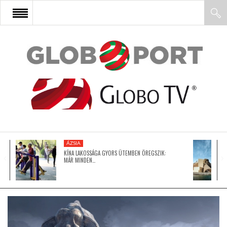
FŐOLDAL
AFRIKA
EURÓPA
ÁZSIA
ÁZSIA
KÍNA LAKOSSÁGA GYORS ÜTEMBEN ÖREGSZIK:
MÁR MINDEN…
ÉSZAK-AMERIKA
LATIN-AMERIKA