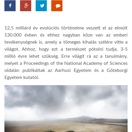
TROPICALMAGAZIN
12,5 milliárd év evolúciós történelme veszett el az elmúlt
GLOBOTV
130.000 évben és ehhez nagyban köze van az emberi
tevékenységnek is, amely a tömeges kihalás szélére vitte a
világot. Ahhoz, hogy ezt a természet pótolni tudja, 3-5
AFRIKA TUDÁSTÁR
millió évre lehet szükség. Erre világít rá az a tanulmány,
melyet a Proceedings of the National Academy of Sciences
A NAP SZÉPE
oldalán publikáltak az Aarhusi Egyetem és a Göteborgi
Egyetem kutatói.
LINKTR.EE
GLOBOZSARU
DOBRAVERO.HU