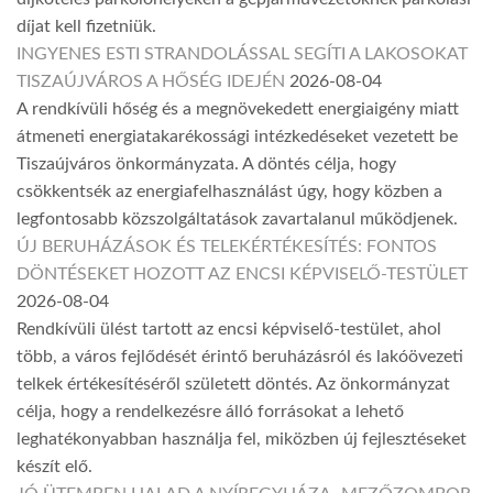
díjat kell fizetniük.
INGYENES ESTI STRANDOLÁSSAL SEGÍTI A LAKOSOKAT
TISZAÚJVÁROS A HŐSÉG IDEJÉN
2026-08-04
A rendkívüli hőség és a megnövekedett energiaigény miatt
átmeneti energiatakarékossági intézkedéseket vezetett be
Tiszaújváros önkormányzata. A döntés célja, hogy
csökkentsék az energiafelhasználást úgy, hogy közben a
legfontosabb közszolgáltatások zavartalanul működjenek.
ÚJ BERUHÁZÁSOK ÉS TELEKÉRTÉKESÍTÉS: FONTOS
DÖNTÉSEKET HOZOTT AZ ENCSI KÉPVISELŐ-TESTÜLET
2026-08-04
Rendkívüli ülést tartott az encsi képviselő-testület, ahol
több, a város fejlődését érintő beruházásról és lakóövezeti
telkek értékesítéséről született döntés. Az önkormányzat
célja, hogy a rendelkezésre álló forrásokat a lehető
leghatékonyabban használja fel, miközben új fejlesztéseket
készít elő.