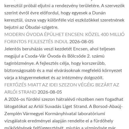
keresztül próbál eljutni a rendezvény területére. A szervezők
szerint évről évre előfordul, hogy egyesek a Dunán
keresztül, úszva vagy különféle vízi eszközökkel szeretnének
bejutni az Óbudai-szigetre.
MODERN ÓVODA ÉPÜLHET ENCSEN: KÖZEL 400 MILLIÓ
FORINTOS FEJLESZTÉS INDUL
2026-08-05
Jelentős beruházás veszi kezdetét Encsen, ahol teljesen
megújul a Csoda-Vár Óvoda és Bölcsőde 2. számú
tagintézménye. A fejlesztés célja, hogy korszerűbb,
biztonságosabb és a mai elvárásoknak megfelelő környezet
várja a kisgyermekeket és az intézmény dolgozóit.
FERTŐZÉS MIATT AZ IDEI SZEZON VÉGÉIG BEZÁRT AZ
ARLÓI STRAND
2026-08-05
A 2026-os fürdési szezon hátralévő részében nem fogadhat
látogatókat az Arlói Suvadás Liget Strand. A Borsod-Abaúj-
Zemplén Vármegyei Kormányhivatal laboratóriumi
vizsgálatok eredményei alapján rendelte el a fürdőhely
működésének felfüggesztését, miután a vízminőség már