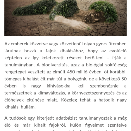
LATIMO.HU
GLOBOBOOK
Az emberek közvetve vagy közvetlenül olyan gyors ütemben
járulnak hozzá a fajok kihalásához, hogy az evolúció
képtelen az így keletkezett réseket betölteni – írják a
tanulmányban. A biodiverzitás, azaz a biológiai sokféleség
rengeteget veszített az elmúlt 450 millió évben: öt korábbi,
tömeges kihalást élt már túl a bolygónk, de a következő 50
évben is nagy kihívásokkal kell szembenéznie a
természetnek a klímaváltozás, a környezetszennyezés és az
élőhelyek eltűnése miatt. Közeleg tehát a hatodik nagy
kihalási hullám.
A tudósok egy kiterjedt adatbázist tanulmányoztak a még
élő és már kihalt fajokról, külön figyelmet szentelve