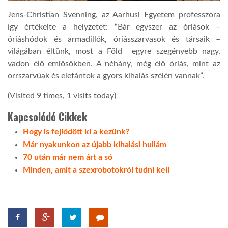
Jens-Christian Svenning, az Aarhusi Egyetem professzora
így értékelte a helyzetet: “Bár egyszer az óriások –
óriáshódok és armadillók, óriásszarvasok és társaik –
világában éltünk, most a Föld egyre szegényebb nagy,
vadon élő emlősökben. A néhány, még élő óriás, mint az
orrszarvúak és elefántok a gyors kihalás szélén vannak”.
(Visited 9 times, 1 visits today)
Kapcsolódó Cikkek
Hogy is fejlődött ki a kezünk?
Már nyakunkon az újabb kihalási hullám
70 után már nem árt a só
Minden, amit a szexrobotokról tudni kell