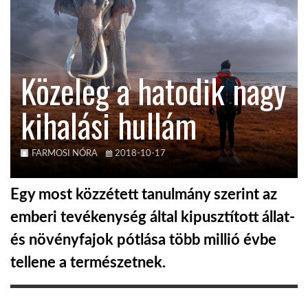
KÖZEL-KELET
Közeleg a hatodik nagy
AUSZTRÁLIA
kihalási hullám
A VILÁG ITTHON
FARMOSI NÓRA
2018-10-17
MÉDIA
Egy most közzétett tanulmány szerint az
emberi tevékenység által kipusztított állat-
és növényfajok pótlása több millió évbe
GLOBOTV BP
tellene a természetnek.
HÍR3D