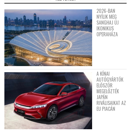
2026-BAN
NYÍLIK MEG
SANGHAJ ÚJ
IKONIKUS
OPERAHÁZA
A KÍNAI
AUTÓGYÁRTÓK
ELŐSZÖR
MEGELŐZTÉK
JAPÁN
RIVÁLISAIKAT AZ
EU PIACÁN