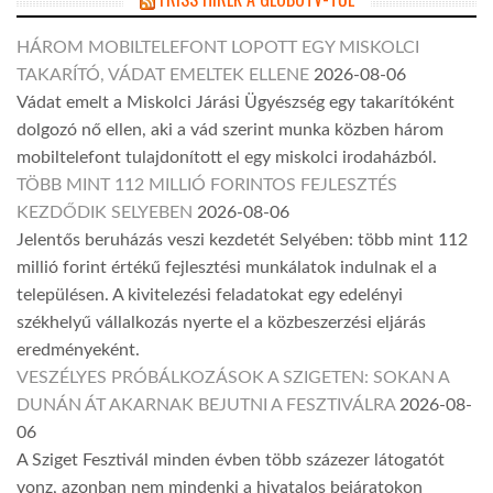
HÁROM MOBILTELEFONT LOPOTT EGY MISKOLCI
TAKARÍTÓ, VÁDAT EMELTEK ELLENE
2026-08-06
Vádat emelt a Miskolci Járási Ügyészség egy takarítóként
dolgozó nő ellen, aki a vád szerint munka közben három
mobiltelefont tulajdonított el egy miskolci irodaházból.
TÖBB MINT 112 MILLIÓ FORINTOS FEJLESZTÉS
KEZDŐDIK SELYEBEN
2026-08-06
Jelentős beruházás veszi kezdetét Selyében: több mint 112
millió forint értékű fejlesztési munkálatok indulnak el a
településen. A kivitelezési feladatokat egy edelényi
székhelyű vállalkozás nyerte el a közbeszerzési eljárás
eredményeként.
VESZÉLYES PRÓBÁLKOZÁSOK A SZIGETEN: SOKAN A
DUNÁN ÁT AKARNAK BEJUTNI A FESZTIVÁLRA
2026-08-
06
A Sziget Fesztivál minden évben több százezer látogatót
vonz, azonban nem mindenki a hivatalos bejáratokon