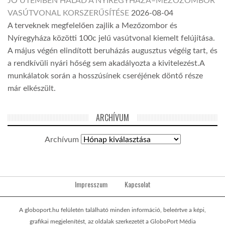
JÓ ÜTEMBEN HALAD A NYÍREGYHÁZA–MEZŐZOMBOR
VASÚTVONAL KORSZERŰSÍTÉSE
2026-08-04
A terveknek megfelelően zajlik a Mezőzombor és
Nyíregyháza közötti 100c jelű vasútvonal kiemelt felújítása.
A május végén elindított beruházás augusztus végéig tart, és
a rendkívüli nyári hőség sem akadályozta a kivitelezést.A
munkálatok során a hosszúsínek cseréjének döntő része
már elkészült.
ARCHÍVUM
Archívum
Impresszum
Kapcsolat
A globoport.hu felületén található minden információ, beleértve a képi,
grafikai megjelenítést, az oldalak szerkezetét a GloboPort Média