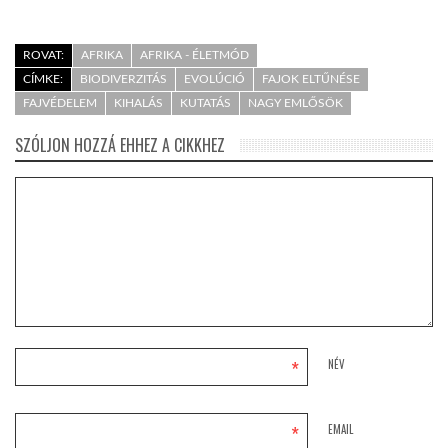
ROVAT:
AFRIKA
AFRIKA - ÉLETMÓD
CÍMKE:
BIODIVERZITÁS
EVOLÚCIÓ
FAJOK ELTŰNÉSE
FAJVÉDELEM
KIHALÁS
KUTATÁS
NAGY EMLŐSÖK
SZÓLJON HOZZÁ EHHEZ A CIKKHEZ
*
NÉV
*
EMAIL