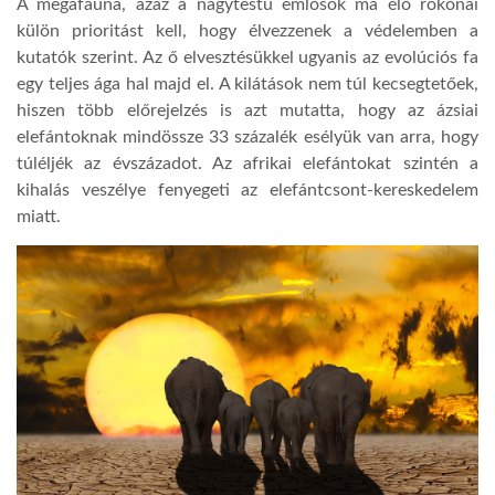
A megafauna, azaz a nagytestű emlősök ma élő rokonai
külön prioritást kell, hogy élvezzenek a védelemben a
kutatók szerint. Az ő elvesztésükkel ugyanis az evolúciós fa
egy teljes ága hal majd el. A kilátások nem túl kecsegtetőek,
hiszen több előrejelzés is azt mutatta, hogy az ázsiai
elefántoknak mindössze 33 százalék esélyük van arra, hogy
túléljék az évszázadot. Az afrikai elefántokat szintén a
kihalás veszélye fenyegeti az elefántcsont-kereskedelem
miatt.