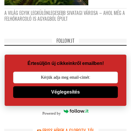
A VILÁG EGYIK LEGKÜLÖNLEGESEBB SIVATAGI VÁROSA – AHOL MÉG A
FELHŐKARCOLÓ IS AGYAGBÓL ÉPÜLT
FOLLOW.IT
Értesüljön új cikkeinkről emailben!
Véglegesítés
Powered by
FRISS HÍREK A GLOBOTV-TŐL