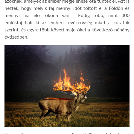
azoknak, amelyek az ember megjelenése óta tűntek el. Azt is
nézték, hogy melyik faj mennyi időt töltött el a Földön és
mennyi ma élő rokona van. Eddig több, mint 300
emlősfaj halt ki az emberi tevékenység miatt a kutatók
szerint, és egyre több követi majd őket a következő néhány
évtizedben.