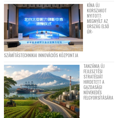
KÍNA ÚJ
KORSZAKOT
NYITOTT:
MEGNYÍLT AZ
ORSZÁG ELSŐ
ŰR-
SZÁMÍTÁSTECHNIKAI INNOVÁCIÓS KÖZPONTJA
TANZÁNIA ÚJ
FEJLESZTÉSI
STRATÉGIÁT
HIRDETETT A
GAZDASÁGI
NÖVEKEDÉS
FELGYORSÍTÁSÁRA