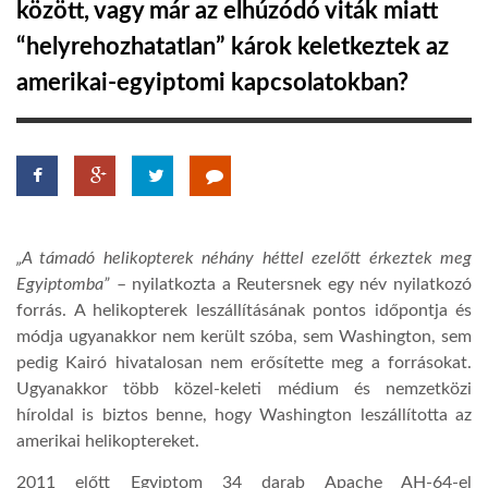
között, vagy már az elhúzódó viták miatt
“helyrehozhatatlan” károk keletkeztek az
LATIMO.HU
amerikai-egyiptomi kapcsolatokban?
GLOBOBOOK
„A támadó helikopterek néhány héttel ezelőtt érkeztek meg
Egyiptomba”
– nyilatkozta a Reutersnek egy név nyilatkozó
forrás. A helikopterek leszállításának pontos időpontja és
módja ugyanakkor nem került szóba, sem Washington, sem
pedig Kairó hivatalosan nem erősítette meg a forrásokat.
Ugyanakkor több közel-keleti médium és nemzetközi
híroldal is biztos benne, hogy Washington leszállította az
amerikai helikoptereket.
2011 előtt Egyiptom 34 darab Apache AH-64-el