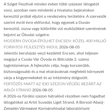
A Sziget Fesztivál minden évben több százezer látogatót
vonz, azonban nem mindenki a hivatalos bejáratokon
keresztül próbál eljutni a rendezvény területére. A szervezők
szerint évről évre előfordul, hogy egyesek a Dunán
keresztül, úszva vagy különféle vízi eszközökkel szeretnének
bejutni az Óbudai-szigetre.
MODERN ÓVODA ÉPÜLHET ENCSEN: KÖZEL 400 MILLIÓ
FORINTOS FEJLESZTÉS INDUL
2026-08-05
Jelentős beruházás veszi kezdetét Encsen, ahol teljesen
megújul a Csoda-Vár Óvoda és Bölcsőde 2. számú
tagintézménye. A fejlesztés célja, hogy korszerűbb,
biztonságosabb és a mai elvárásoknak megfelelő környezet
várja a kisgyermekeket és az intézmény dolgozóit.
FERTŐZÉS MIATT AZ IDEI SZEZON VÉGÉIG BEZÁRT AZ
ARLÓI STRAND
2026-08-05
A 2026-os fürdési szezon hátralévő részében nem fogadhat
látogatókat az Arlói Suvadás Liget Strand. A Borsod-Abaúj-
Zemplén Vármegyei Kormányhivatal laboratóriumi