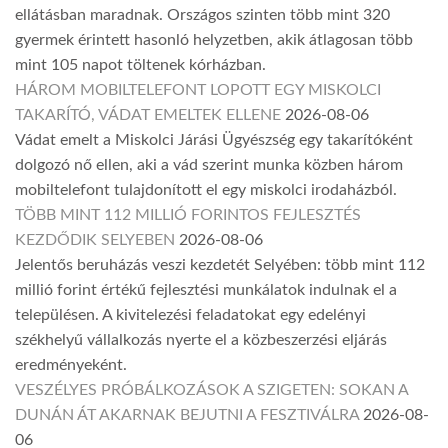
ellátásban maradnak. Országos szinten több mint 320
gyermek érintett hasonló helyzetben, akik átlagosan több
mint 105 napot töltenek kórházban.
HÁROM MOBILTELEFONT LOPOTT EGY MISKOLCI
TAKARÍTÓ, VÁDAT EMELTEK ELLENE
2026-08-06
Vádat emelt a Miskolci Járási Ügyészség egy takarítóként
dolgozó nő ellen, aki a vád szerint munka közben három
mobiltelefont tulajdonított el egy miskolci irodaházból.
TÖBB MINT 112 MILLIÓ FORINTOS FEJLESZTÉS
KEZDŐDIK SELYEBEN
2026-08-06
Jelentős beruházás veszi kezdetét Selyében: több mint 112
millió forint értékű fejlesztési munkálatok indulnak el a
településen. A kivitelezési feladatokat egy edelényi
székhelyű vállalkozás nyerte el a közbeszerzési eljárás
eredményeként.
VESZÉLYES PRÓBÁLKOZÁSOK A SZIGETEN: SOKAN A
DUNÁN ÁT AKARNAK BEJUTNI A FESZTIVÁLRA
2026-08-
06