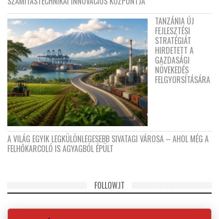
SZÁMÍTÁSTECHNIKAI INNOVÁCIÓS KÖZPONTJA
TANZÁNIA ÚJ
FEJLESZTÉSI
STRATÉGIÁT
HIRDETETT A
GAZDASÁGI
NÖVEKEDÉS
FELGYORSÍTÁSÁRA
A VILÁG EGYIK LEGKÜLÖNLEGESEBB SIVATAGI VÁROSA – AHOL MÉG A
FELHŐKARCOLÓ IS AGYAGBÓL ÉPÜLT
FOLLOW.IT