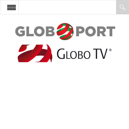
FŐOLDAL
AFRIKA
EURÓPA
ÁZSIA
ÉSZAK-AMERIKA
LATIN-AMERIKA