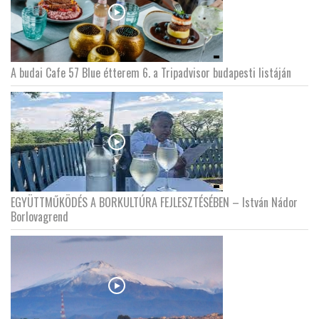
A budai Cafe 57 Blue étterem 6. a Tripadvisor budapesti listáján
EGYÜTTMŰKÖDÉS A BORKULTÚRA FEJLESZTÉSÉBEN – István Nádor
Borlovagrend