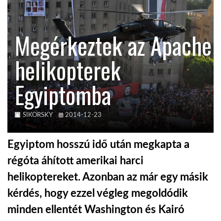
TROPICALMAGAZIN
Megérkeztek az Apache
GLOBOTV
helikopterek
Egyiptomba
AFRIKA TUDÁSTÁR
A NAP SZÉPE
SIKORSKY
2014-12-23
Egyiptom hosszú idő után megkapta a
LINKTR.EE
régóta áhított amerikai harci
helikoptereket. Azonban az már egy másik
GLOBOZSARU
kérdés, hogy ezzel végleg megoldódik
minden ellentét Washington és Kairó
DOBRAVERO.HU