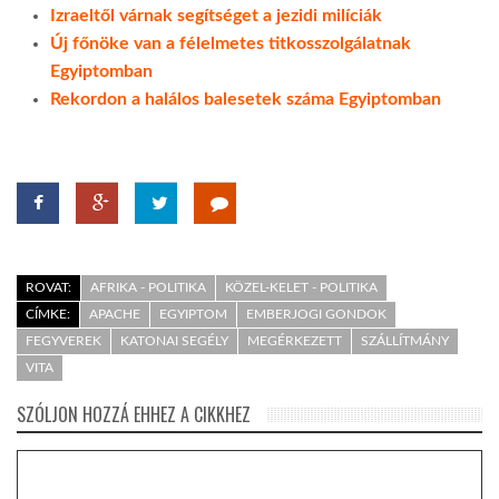
Izraeltől várnak segítséget a jezidi milíciák
Új főnöke van a félelmetes titkosszolgálatnak
Egyiptomban
Rekordon a halálos balesetek száma Egyiptomban
ROVAT:
AFRIKA - POLITIKA
KÖZEL-KELET - POLITIKA
CÍMKE:
APACHE
EGYIPTOM
EMBERJOGI GONDOK
FEGYVEREK
KATONAI SEGÉLY
MEGÉRKEZETT
SZÁLLÍTMÁNY
VITA
SZÓLJON HOZZÁ EHHEZ A CIKKHEZ