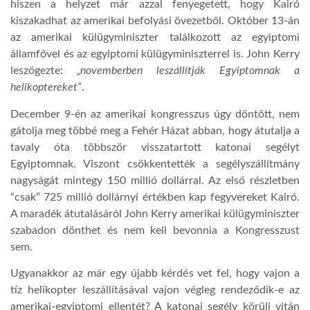
hiszen a helyzet már azzal fenyegetett, hogy Kairó
kiszakadhat az amerikai befolyási övezetből. Október 13-án
az amerikai külügyminiszter találkozott az egyiptomi
államfővel és az egyiptomi külügyminiszterrel is. John Kerry
leszögezte:
„novemberben leszállítják Egyiptomnak a
helikoptereket”
.
December 9-én az amerikai kongresszus úgy döntött, nem
gátolja meg többé meg a Fehér Házat abban, hogy átutalja a
tavaly óta többször visszatartott katonai segélyt
Egyiptomnak. Viszont csökkentették a segélyszállítmány
nagyságát mintegy 150 millió dollárral. Az első részletben
“csak” 725 millió dollárnyi értékben kap fegyvereket Kairó.
A maradék átutalásáról John Kerry amerikai külügyminiszter
szabadon dönthet és nem kell bevonnia a Kongresszust
sem.
Ugyanakkor az már egy újabb kérdés vet fel, hogy vajon a
tíz helikopter leszállításával vajon végleg rendeződik-e az
amerikai-egyiptomi ellentét? A katonai segély körüli vitán