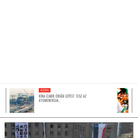
KÖZEL-KELET
AUSZTRÁLIA
A VILÁG ITTHON
MÉDIA
ÁZSIA
KÍNA ÚJABB ÓRIÁSI LÉPÉST TESZ AZ
ATOMENERGIA…
GLOBOTV BP
HÍR3D