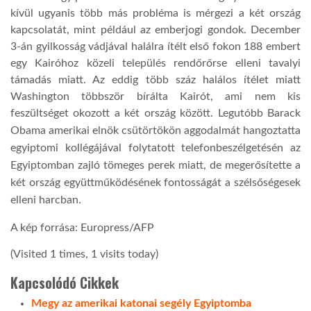
kívül ugyanis több más probléma is mérgezi a két ország
kapcsolatát, mint például az emberjogi gondok. December
3-án gyilkosság vádjával halálra ítélt első fokon 188 embert
egy Kairóhoz közeli település rendőrőrse elleni tavalyi
támadás miatt. Az eddig több száz halálos ítélet miatt
Washington többször bírálta Kairót, ami nem kis
feszültséget okozott a két ország között. Legutóbb
Barack
Obama amerikai elnök csütörtökön aggodalmát hangoztatta
egyiptomi kollégájával folytatott telefonbeszélgetésén az
Egyiptomban zajló tömeges perek miatt, de megerősítette a
két ország együttműködésének fontosságát a szélsőségesek
elleni harcban.
A kép forrása: Europress/AFP
(Visited 1 times, 1 visits today)
Kapcsolódó Cikkek
Megy az amerikai katonai segély Egyiptomba