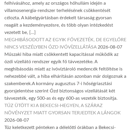
felhívásához, amely az országos hőhullám idején a
villamosenergia-rendszer terhelésének csökkentését
célozta. A kábelgyártásban érdekelt társaság gyorsan
reagált a kezdeményezésre, és több olyan intézkedést
vezetett be, […]
MEGHIBÁSODOTT AZ EGYIK FŐVEZETÉK, DE EGYELŐRE
NINCS VESZÉLYBEN ÓZD IVÓVÍZELLÁTÁSA
2026-08-07
Műszaki hiba miatt csökkentett kapacitással működik az
ózdi vízellátó rendszer egyik fő távvezetéke. A
meghibásodás miatt az ivóvíztároló medencék feltöltése is
nehezebbé vált, a hiba elhárításán azonban már dolgoznak a
szakemberek.A kormány augusztus 7-i hőségriasztási
gyorsjelentése szerint Ózd biztonságos vízellátását két
távvezeték, egy 500-as és egy 600-as vezeték biztosítja.
TŰZ ÜTÖTT KI A BEKECSI-HEGYEN, A SZÁRAZ
NÖVÉNYZET MIATT GYORSAN TERJEDTEK A LÁNGOK
2026-08-07
Tűz keletkezett pénteken a délelőtti órákban a Bekecsi-