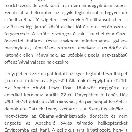
rendelkezett, de ezek közül már nem mindegyik üzemképes.
Ezenfelül a helikopter az egyik legfontosabb fegyvernek
számít a Sínai-félszigeten tevékenykedő militánsok ellen, s
az összes légi jármű közül ezeket lőtték le a legtöbbször a
fegyveresek .A terület sivatagos északi, Izraellel és a Gázai
övezettel határos része csaknem mindennapos gyilkos
merényletek, támadások színtere, amelyek a rendőrök és
katonák ellen irányulnak, az utóbbiak pedig nagyszabású
offenzívával válaszolnak ezekre.
Lényegében ezzel megoldódott az egyik legtöbb feszültséget
generáló probléma az Egyesült Államok és Egyiptom között.
Az Apache Ah-64 leszállítását többször megígérte az
amerikai kormány: április 22-én lényegében a Fehér Ház
zöld jelzést adott a szállítmánynak, de pár nappal később a
demokrata Patrick Leahy szenátor – a Szenátus elnöke –
megvétózta az Obama-adminisztráció döntését és nem
engedte az Apache-ó 64-es támadó helikoptereket
Egyiptomba szállítani. A politikus arra hivatkozott, hogy a