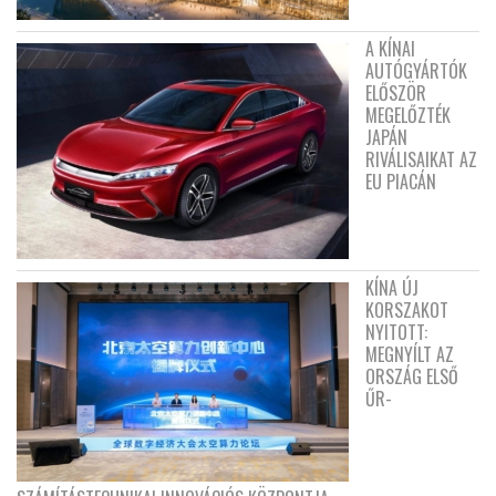
A KÍNAI
AUTÓGYÁRTÓK
ELŐSZÖR
MEGELŐZTÉK
JAPÁN
RIVÁLISAIKAT AZ
EU PIACÁN
KÍNA ÚJ
KORSZAKOT
NYITOTT:
MEGNYÍLT AZ
ORSZÁG ELSŐ
ŰR-