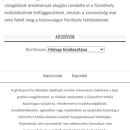
vizsgálatok eredményei alapján rendelte el a fürdőhely
működésének felfüggesztését, miután a vízminőség már
nem felelt meg a biztonságos fürdőzés feltételeinek.
ARCHÍVUM
Archívum
Impresszum
Kapcsolat
A globoport.hu felületén található minden információ, beleértve a képi,
grafikai megjelenítést, az oldalak szerkezetét a GloboPort Média
kizárólagos tulajdona. Mindennemű továbbszolgáltatás,
továbbértékesítés, egészében vagy részleteiben az újraközlés kizárólag a
GloboPort Média előzetes írásbeli hozzájárulásával lehetséges.
Terjesztésük sem nyomtatott, sem elektronikus formában nem