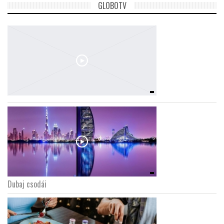
GLOBOTV
Dubaj csodái