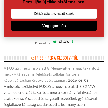
Értesüljön új cikkeinkről emailben!
Véglegesítés
Powered by
FRISS HÍREK A GLOBOTV-TŐL
A FUX Zrt. négy nap alatt 8 Megawatt energiát takarított
meg - A társadalmi felelősségvállalás fontos a
kábelgyártásban érdekelt cég számára
2026-08-08
A miskolci székhelyű FUX Zrt. négy nap alatt 8,32 MWh
villamos energiát takarított meg a kormány felhívásához
csatlakozva. A szabad és szigetelt vezetékek gyártásával
foglalkozó társaság csatlakozott a kormány azon