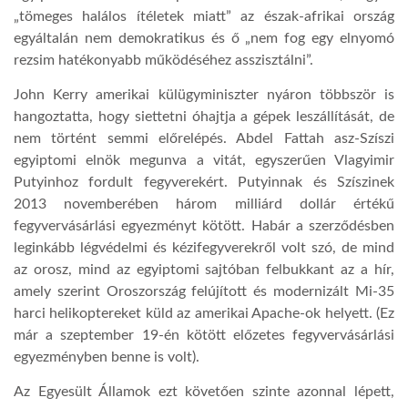
„tömeges halálos ítéletek miatt” az észak-afrikai ország
egyáltalán nem demokratikus és ő „nem fog egy elnyomó
rezsim hatékonyabb működéséhez asszisztálni”.
John Kerry amerikai külügyminiszter nyáron többször is
hangoztatta, hogy siettetni óhajtja a gépek leszállítását, de
nem történt semmi előrelépés. Abdel Fattah asz-Szíszi
egyiptomi elnök megunva a vitát, egyszerűen Vlagyimir
Putyinhoz fordult fegyverekért. Putyinnak és Szíszinek
2013 novemberében három milliárd dollár értékű
fegyvervásárlási egyezményt kötött. Habár a szerződésben
leginkább légvédelmi és kézifegyverekről volt szó, de mind
az orosz, mind az egyiptomi sajtóban felbukkant az a hír,
amely szerint Oroszország felújított és modernizált Mi-35
harci helikoptereket küld az amerikai Apache-ok helyett. (Ez
már a szeptember 19-én kötött előzetes fegyvervásárlási
egyezményben benne is volt).
Az Egyesült Államok ezt követően szinte azonnal lépett,