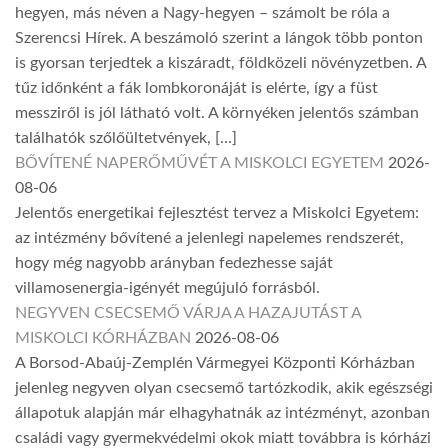
hegyen, más néven a Nagy-hegyen – számolt be róla a
Szerencsi Hírek. A beszámoló szerint a lángok több ponton
is gyorsan terjedtek a kiszáradt, földközeli növényzetben. A
tűz időnként a fák lombkoronáját is elérte, így a füst
messziről is jól látható volt. A környéken jelentős számban
találhatók szőlőültetvények, […]
BŐVÍTENÉ NAPERŐMŰVÉT A MISKOLCI EGYETEM
2026-
08-06
Jelentős energetikai fejlesztést tervez a Miskolci Egyetem:
az intézmény bővítené a jelenlegi napelemes rendszerét,
hogy még nagyobb arányban fedezhesse saját
villamosenergia-igényét megújuló forrásból.
NEGYVEN CSECSEMŐ VÁRJA A HAZAJUTÁST A
MISKOLCI KÓRHÁZBAN
2026-08-06
A Borsod-Abaúj-Zemplén Vármegyei Központi Kórházban
jelenleg negyven olyan csecsemő tartózkodik, akik egészségi
állapotuk alapján már elhagyhatnák az intézményt, azonban
családi vagy gyermekvédelmi okok miatt továbbra is kórházi