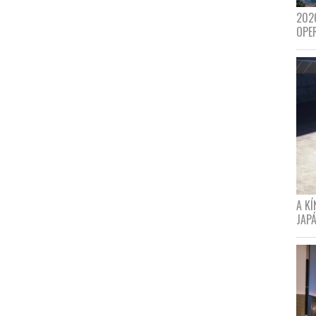
202
OPE
A K
JAPÁ