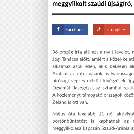
meggyilkolt szaúdi újságíró
Facebook
Google +
36 ország írta alá azt a nyílt levelet
Jogi Tanácsa előtt, amiért a közel-kele
alkalmaz azok ellen, akik békésen éln
Arábiát az információk nyilvánosságr
bírósági végzés nélküli kivégzések üg
Dzsamál Hasogdzsi, az isztambuli szaú
A közleményt támogató országok között
Zéland is ott van.
Május óta legalább 11 női aktivistá
börtönbüntetést is kaphatnak az e
meggyilkolása kapcsán Szaúd-Arábia az