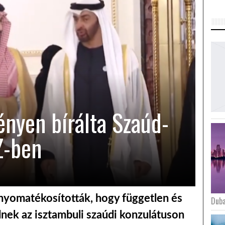
nyen bírálta Szaúd-
Z-ben
 nyomatékosították, hogy független és
Duba
lnek az isztambuli szaúdi konzulátuson