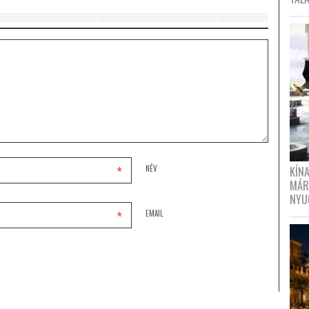
*
NÉV
KÍN
MÁR
NYU
*
EMAIL