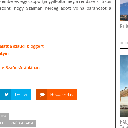
emberek egy csoportja gyilkolta meg a rendszerkritikus
szont, hogy Szalmán herceg adott volna parancsot a
Kultu
latt a szaúdi bloggert
utyin
ák le Szaúd-Arábiában
Twitter
Hozzászólás
TIKA
HAG
VÉL
SZAÚD-ARÁBIA
TAL