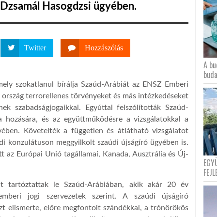
, Dzsamál Hasogdzsi ügyében.
Twitter
Hozzászólás
A bu
buda
, mely szokatlanul bírálja Szaúd-Arábiát az ENSZ Emberi
ti ország terrorellenes törvényeket és más intézkedéseket
ek szabadságjogaikkal. Egyúttal felszólították Szaúd-
a hozására, és az együttműködésre a vizsgálatokkal a
yében. Követelték a független és átlátható vizsgálatot
di konzulátuson meggyilkolt szaúdi újságíró ügyében is.
 az Európai Unió tagállamai, Kanada, Ausztrália és Új-
EGY
FEJL
t tartóztattak le Szaúd-Arábiában, akik akár 20 év
mberi jogi szervezetek szerint. A szaúdi újságíró
t elismerte, előre megfontolt szándékkal, a trónörökös