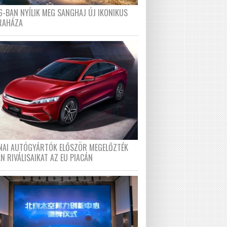
6-BAN NYÍLIK MEG SANGHAJ ÚJ IKONIKUS
RAHÁZA
ÍNAI AUTÓGYÁRTÓK ELŐSZÖR MEGELŐZTÉK
N RIVÁLISAIKAT AZ EU PIACÁN