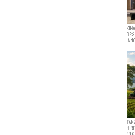
KÍN
ORS
INN
TANZ
HIR
FEL