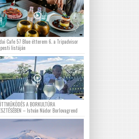
dai Cafe 57 Blue étterem 6. a Tripadvisor
pesti listáján
ÜTTMŰKÖDÉS A BORKULTÚRA
ESZTÉSÉBEN – István Nádor Borlovagrend