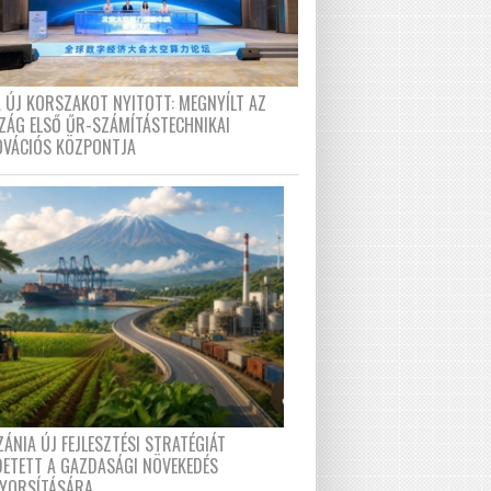
A ÚJ KORSZAKOT NYITOTT: MEGNYÍLT AZ
ZÁG ELSŐ ŰR-SZÁMÍTÁSTECHNIKAI
OVÁCIÓS KÖZPONTJA
ÁNIA ÚJ FEJLESZTÉSI STRATÉGIÁT
DETETT A GAZDASÁGI NÖVEKEDÉS
GYORSÍTÁSÁRA