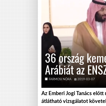
36 ország kemé
Arábiát az ENS
FARMOSI NÓRA
2019-03-07
Az Emberi Jogi Tanács előtt
átlátható vizsgálatot követe