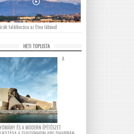
́rák találkozása az Etna lábánál
HETI TOPLISTA
A
YOMÁNY ÉS A MODERN ÉPÍTÉSZET
ÁLKOZÁSA A GUGGENHEIM ABU DHABIBAN