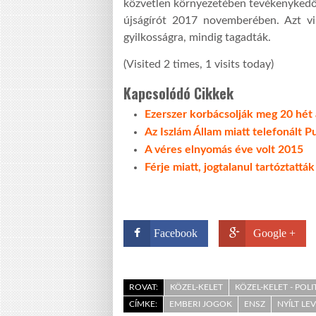
közvetlen környezetében tevékenykedő 
újságírót 2017 novemberében. Azt vi
gyilkosságra, mindig tagadták.
(Visited 2 times, 1 visits today)
Kapcsolódó Cikkek
Ezerszer korbácsolják meg 20 hét a
Az Iszlám Állam miatt telefonált P
A véres elnyomás éve volt 2015
Férje miatt, jogtalanul tartóztatt
Facebook
Google +
ROVAT:
KÖZEL-KELET
KÖZEL-KELET - POLI
CÍMKE:
EMBERI JOGOK
ENSZ
NYÍLT LE