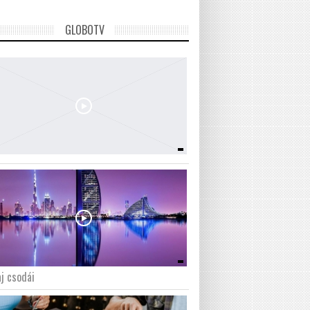
GLOBOTV
j csodái