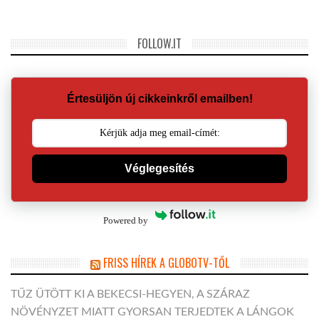
FOLLOW.IT
Értesüljön új cikkeinkről emailben!
Véglegesítés
Powered by
FRISS HÍREK A GLOBOTV-TŐL
TŰZ ÜTÖTT KI A BEKECSI-HEGYEN, A SZÁRAZ
NÖVÉNYZET MIATT GYORSAN TERJEDTEK A LÁNGOK