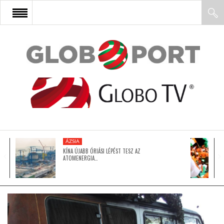
FŐOLDAL
AFRIKA
EURÓPA
ÁZSIA
ÁZSIA
KÍNA ÚJABB ÓRIÁSI LÉPÉST TESZ AZ
ATOMENERGIA…
ÉSZAK-AMERIKA
LATIN-AMERIKA