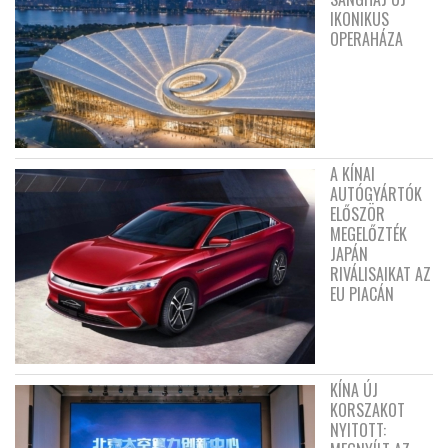
IKONIKUS
OPERAHÁZA
A KÍNAI
AUTÓGYÁRTÓK
ELŐSZÖR
MEGELŐZTÉK
JAPÁN
RIVÁLISAIKAT AZ
EU PIACÁN
KÍNA ÚJ
KORSZAKOT
NYITOTT: