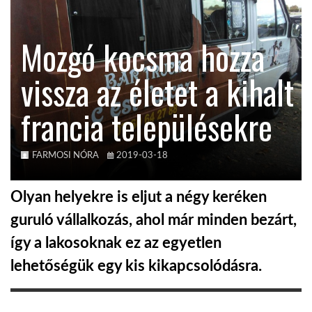
KÖZEL-KELET
Mozgó kocsma hozza
vissza az életet a kihalt
AUSZTRÁLIA
francia településekre
A VILÁG ITTHON
FARMOSI NÓRA
2019-03-18
MÉDIA
Olyan helyekre is eljut a négy keréken
guruló vállalkozás, ahol már minden bezárt,
így a lakosoknak ez az egyetlen
GLOBOTV BP
lehetőségük egy kis kikapcsolódásra.
HÍR3D