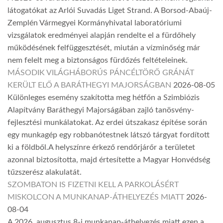
látogatókat az Arlói Suvadás Liget Strand. A Borsod-Abaúj-
Zemplén Vármegyei Kormányhivatal laboratóriumi
vizsgálatok eredményei alapján rendelte el a fürdőhely
működésének felfüggesztését, miután a vízminőség már
nem felelt meg a biztonságos fürdőzés feltételeinek.
MÁSODIK VILÁGHÁBORÚS PÁNCÉLTÖRŐ GRÁNÁT
KERÜLT ELŐ A BARÁTHEGYI MAJORSÁGBAN
2026-08-05
Különleges esemény szakította meg hétfőn a Szimbiózis
Alapítvány Baráthegyi Majorságában zajló tanösvény-
fejlesztési munkálatokat. Az erdei útszakasz építése során
egy munkagép egy robbanótestnek látszó tárgyat fordított
ki a földből.A helyszínre érkező rendőrjárőr a területet
azonnal biztosította, majd értesítette a Magyar Honvédség
tűzszerész alakulatát.
SZOMBATON IS FIZETNI KELL A PARKOLÁSÉRT
MISKOLCON A MUNKANAP-ÁTHELYEZÉS MIATT
2026-
08-04
A 2026. augusztus 8-i munkanap-áthelyezés miatt ezen a