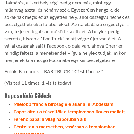
italmérés, a “kerthelyiség” pedig nem más, mint egy
műanyag asztal és néhány szék. Egyszerűen hangzik, de
sokaknak mégis ez az egyetlen hely, ahol összegyűlhetnek és
beszélgethetnek a falubeliekkel. Az italeladásra engedélye is
van, teljesen legálisan működik az üzlet. A helyiek pedig
szeretik, hiszen a “Bar Truck” miatt végre újra van élet. A
vállalkozásnak saját Facebook oldala van, ahová Cherrier
mindig felteszi a menetrendet – így a helyiek tudják, mikor
menjenek ki a mozgó kocsmába egy kis beszélgetésre.
Fotók: Facebook – BAR TRUCK ” C’est L’occaz “
(Visited 11 times, 1 visits today)
Kapcsolódó Cikkek
Mielőbb francia bíróság elé akar állni Abdeslam
Papot öltek a túszejtők a templomban Rouen mellett
Ferenc pápa: a világ háborúban áll!
Pénteken a mecsetben, vasárnap a templomban