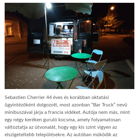
LATIMO.HU
GLOBOBOOK
Sebastien Cherrier 44 éves és korábban oktatási
ügyintézőként dolgozott, most azonban “Bar Truck” nevű
minibuszával járja a francia vidéket. Autója nem más, mint
egy négy keréken guruló kocsma, amely folyamatosan
változtatja az útvonalát, hogy egy kis színt vigyen az
elszigeteltebb településekre. Az autóban működik az