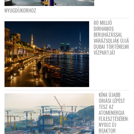
NYUGDÍJKORHOZ
80 MILLIÓ
DIRHAMOS
BERUHÁZÁSSAL
VARÁZSOLJÁK ÚJJÁ
DUBAI TÖRTÉNELMI
VÍZPARTJÁT
KÍNA ÚJABB
ÓRIÁSI LÉPÉST
TESZ AZ
ATOMENERGIA
FEJLESZTÉSÉBEN:
NYOLC ÚJ
REAKTOR