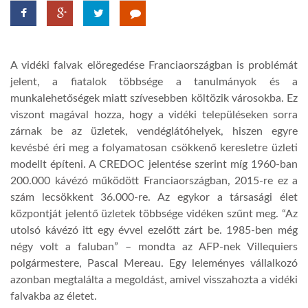
TROPICALMAGAZIN
A vidéki falvak elöregedése Franciaországban is problémát
GLOBOTV
jelent, a fiatalok többsége a tanulmányok és a
munkalehetőségek miatt szívesebben költözik városokba. Ez
viszont magával hozza, hogy a vidéki településeken sorra
AFRIKA TUDÁSTÁR
zárnak be az üzletek, vendéglátóhelyek, hiszen egyre
kevésbé éri meg a folyamatosan csökkenő keresletre üzleti
A NAP SZÉPE
modellt építeni. A CREDOC jelentése szerint míg 1960-ban
200.000 kávézó működött Franciaországban, 2015-re ez a
szám lecsökkent 36.000-re. Az egykor a társasági élet
LINKTR.EE
központját jelentő üzletek többsége vidéken szűnt meg. “Az
utolsó kávézó itt egy évvel ezelőtt zárt be. 1985-ben még
négy volt a faluban” – mondta az AFP-nek Villequiers
GLOBOZSARU
polgármestere, Pascal Mereau. Egy leleményes vállalkozó
azonban megtalálta a megoldást, amivel visszahozta a vidéki
DOBRAVERO.HU
falvakba az életet.