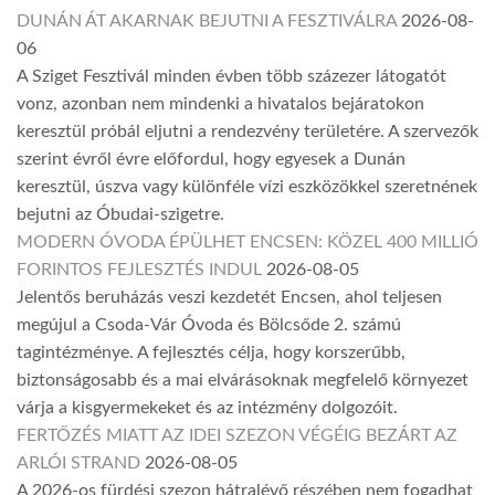
DUNÁN ÁT AKARNAK BEJUTNI A FESZTIVÁLRA
2026-08-
06
A Sziget Fesztivál minden évben több százezer látogatót
vonz, azonban nem mindenki a hivatalos bejáratokon
keresztül próbál eljutni a rendezvény területére. A szervezők
szerint évről évre előfordul, hogy egyesek a Dunán
keresztül, úszva vagy különféle vízi eszközökkel szeretnének
bejutni az Óbudai-szigetre.
MODERN ÓVODA ÉPÜLHET ENCSEN: KÖZEL 400 MILLIÓ
FORINTOS FEJLESZTÉS INDUL
2026-08-05
Jelentős beruházás veszi kezdetét Encsen, ahol teljesen
megújul a Csoda-Vár Óvoda és Bölcsőde 2. számú
tagintézménye. A fejlesztés célja, hogy korszerűbb,
biztonságosabb és a mai elvárásoknak megfelelő környezet
várja a kisgyermekeket és az intézmény dolgozóit.
FERTŐZÉS MIATT AZ IDEI SZEZON VÉGÉIG BEZÁRT AZ
ARLÓI STRAND
2026-08-05
A 2026-os fürdési szezon hátralévő részében nem fogadhat