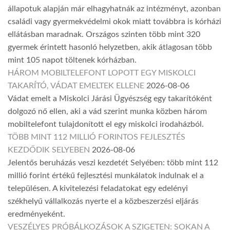
állapotuk alapján már elhagyhatnák az intézményt, azonban
családi vagy gyermekvédelmi okok miatt továbbra is kórházi
ellátásban maradnak. Országos szinten több mint 320
gyermek érintett hasonló helyzetben, akik átlagosan több
mint 105 napot töltenek kórházban.
HÁROM MOBILTELEFONT LOPOTT EGY MISKOLCI
TAKARÍTÓ, VÁDAT EMELTEK ELLENE
2026-08-06
Vádat emelt a Miskolci Járási Ügyészség egy takarítóként
dolgozó nő ellen, aki a vád szerint munka közben három
mobiltelefont tulajdonított el egy miskolci irodaházból.
TÖBB MINT 112 MILLIÓ FORINTOS FEJLESZTÉS
KEZDŐDIK SELYEBEN
2026-08-06
Jelentős beruházás veszi kezdetét Selyében: több mint 112
millió forint értékű fejlesztési munkálatok indulnak el a
településen. A kivitelezési feladatokat egy edelényi
székhelyű vállalkozás nyerte el a közbeszerzési eljárás
eredményeként.
VESZÉLYES PRÓBÁLKOZÁSOK A SZIGETEN: SOKAN A