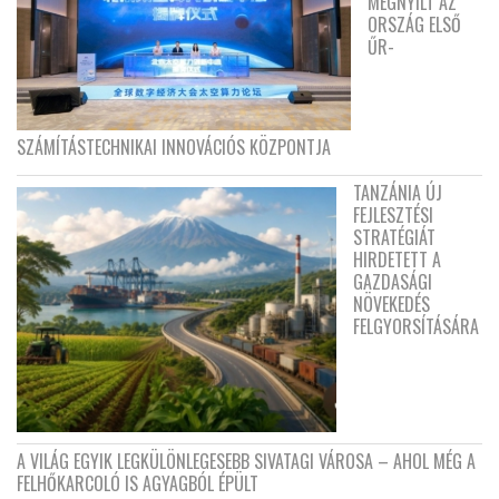
MEGNYÍLT AZ
ORSZÁG ELSŐ
ŰR-
SZÁMÍTÁSTECHNIKAI INNOVÁCIÓS KÖZPONTJA
TANZÁNIA ÚJ
FEJLESZTÉSI
STRATÉGIÁT
HIRDETETT A
GAZDASÁGI
NÖVEKEDÉS
FELGYORSÍTÁSÁRA
A VILÁG EGYIK LEGKÜLÖNLEGESEBB SIVATAGI VÁROSA – AHOL MÉG A
FELHŐKARCOLÓ IS AGYAGBÓL ÉPÜLT