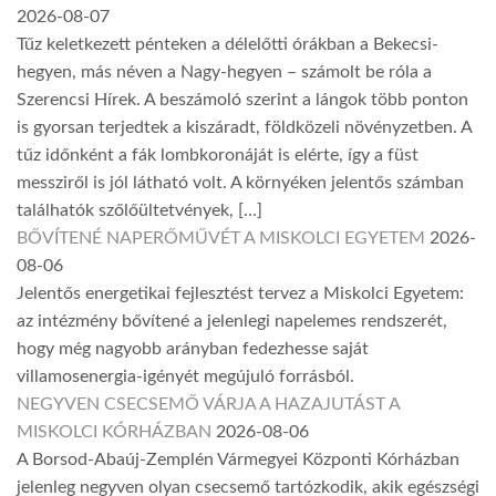
2026-08-07
Tűz keletkezett pénteken a délelőtti órákban a Bekecsi-
hegyen, más néven a Nagy-hegyen – számolt be róla a
Szerencsi Hírek. A beszámoló szerint a lángok több ponton
is gyorsan terjedtek a kiszáradt, földközeli növényzetben. A
tűz időnként a fák lombkoronáját is elérte, így a füst
messziről is jól látható volt. A környéken jelentős számban
találhatók szőlőültetvények, […]
BŐVÍTENÉ NAPERŐMŰVÉT A MISKOLCI EGYETEM
2026-
08-06
Jelentős energetikai fejlesztést tervez a Miskolci Egyetem:
az intézmény bővítené a jelenlegi napelemes rendszerét,
hogy még nagyobb arányban fedezhesse saját
villamosenergia-igényét megújuló forrásból.
NEGYVEN CSECSEMŐ VÁRJA A HAZAJUTÁST A
MISKOLCI KÓRHÁZBAN
2026-08-06
A Borsod-Abaúj-Zemplén Vármegyei Központi Kórházban
jelenleg negyven olyan csecsemő tartózkodik, akik egészségi