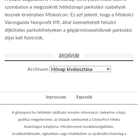
szombaton a megszokott hétköznapi parkolási szabályok
lesznek érvényben Miskolcon. Ez azt jelenti, hogy a Miskolci
Városgazda Nonprofit Kft. által üzemeltetett felszíni
díjköteles parkolóhelyeken a gépjárművezetőknek parkolási
díjat kell fizetniük.
ARCHÍVUM
Archívum
Impresszum
Kapcsolat
A globoport.hu felületén található minden információ, beleértve a képi,
grafikai megjelenítést, az oldalak szerkezetét a GloboPort Média
kizárólagos tulajdona. Mindennemű továbbszolgáltatás,
továbbértékesítés, egészében vagy részleteiben az újraközlés kizárólag a