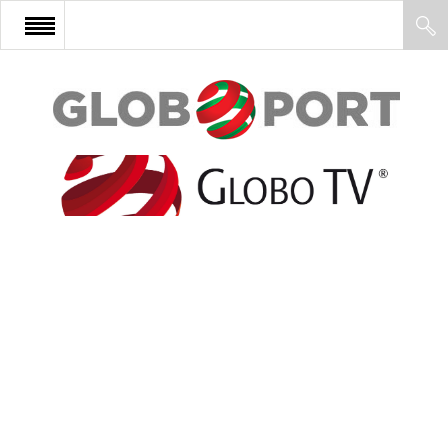
FŐOLDAL
AFRIKA
EURÓPA
ÁZSIA
ÉSZAK-AMERIKA
LATIN-AMERIKA