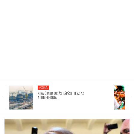
KÖZEL-KELET
AUSZTRÁLIA
A VILÁG ITTHON
MÉDIA
ÁZSIA
KÍNA ÚJABB ÓRIÁSI LÉPÉST TESZ AZ
ATOMENERGIA…
GLOBOTV BP
HÍR3D