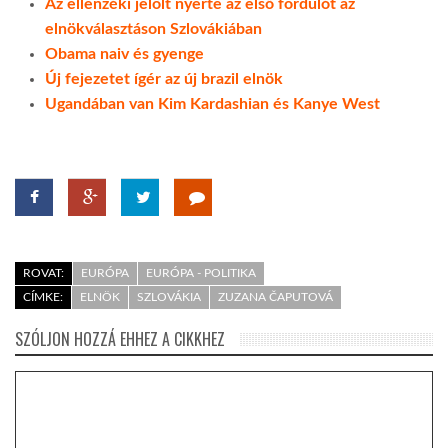
Az ellenzéki jelölt nyerte az első fordulót az
elnökválasztáson Szlovákiában
Obama naiv és gyenge
Új fejezetet ígér az új brazil elnök
Ugandában van Kim Kardashian és Kanye West
ROVAT:
EURÓPA
EURÓPA - POLITIKA
CÍMKE:
ELNÖK
SZLOVÁKIA
ZUZANA ČAPUTOVÁ
SZÓLJON HOZZÁ EHHEZ A CIKKHEZ