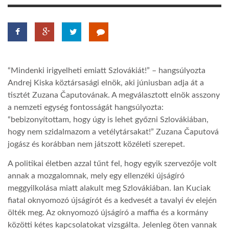
LATIMO.HU
GLOBOBOOK
“Mindenki irigyelheti emiatt Szlovákiát!” – hangsúlyozta
Andrej Kiska köztársasági elnök, aki júniusban adja át a
tisztét Zuzana Čaputovának. A megválasztott elnök asszony
a nemzeti egység fontosságát hangsúlyozta:
“bebizonyítottam, hogy úgy is lehet győzni Szlovákiában,
hogy nem szidalmazom a vetélytársakat!” Zuzana Čaputová
jogász és korábban nem játszott közéleti szerepet.
A politikai életben azzal tűnt fel, hogy egyik szervezője volt
annak a mozgalomnak, mely egy ellenzéki újságíró
meggyilkolása miatt alakult meg Szlovákiában. Ian Kuciak
fiatal oknyomozó újságírót és a kedvesét a tavalyi év elején
ölték meg. Az oknyomozó újságíró a maffia és a kormány
közötti kétes kapcsolatokat vizsgálta. Jelenleg öten vannak