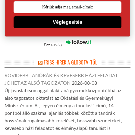
Véglegesítés
Powered by
FRISS HÍREK A GLOBOTV-TŐL
RÖVIDEBB TANÓRÁK ÉS KEVESEBB HÁZI FELADAT
JÖHET AZ ALSÓ TAGOZATON
2026-08-08
Új javaslatcsomaggal alakítaná gyermekközpontúbbá az
alsó tagozatos oktatást az Oktatási és Gyermekügyi
Minisztérium. A „Legyen élmény a tanulás!” című, 14
pontból álló szakmai ajánlás többek között a tanórák
hosszának rugalmasabb kezelését, hosszabb szüneteket,
kevesebb házi feladatot és élményalapú tanulást is