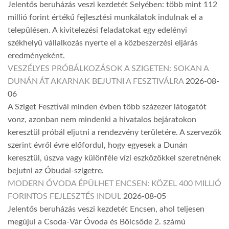
Jelentős beruházás veszi kezdetét Selyében: több mint 112
millió forint értékű fejlesztési munkálatok indulnak el a
településen. A kivitelezési feladatokat egy edelényi
székhelyű vállalkozás nyerte el a közbeszerzési eljárás
eredményeként.
VESZÉLYES PRÓBÁLKOZÁSOK A SZIGETEN: SOKAN A
DUNÁN ÁT AKARNAK BEJUTNI A FESZTIVÁLRA
2026-08-
06
A Sziget Fesztivál minden évben több százezer látogatót
vonz, azonban nem mindenki a hivatalos bejáratokon
keresztül próbál eljutni a rendezvény területére. A szervezők
szerint évről évre előfordul, hogy egyesek a Dunán
keresztül, úszva vagy különféle vízi eszközökkel szeretnének
bejutni az Óbudai-szigetre.
MODERN ÓVODA ÉPÜLHET ENCSEN: KÖZEL 400 MILLIÓ
FORINTOS FEJLESZTÉS INDUL
2026-08-05
Jelentős beruházás veszi kezdetét Encsen, ahol teljesen
megújul a Csoda-Vár Óvoda és Bölcsőde 2. számú