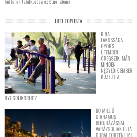
Kultúrák találkozása az Etna lábánál
HETI TOPLISTA
KÍNA
LAKOSSÁGA
GYORS
ÜTEMBEN
ÖREGSZIK: MÁR
MINDEN
NEGYEDIK EMBER
KÖZELÍT A
NYUGDÍJKORHOZ
80 MILLIÓ
DIRHAMOS
BERUHÁZÁSSAL
VARÁZSOLJÁK ÚJJÁ
DUBAI TÖRTÉNELMI