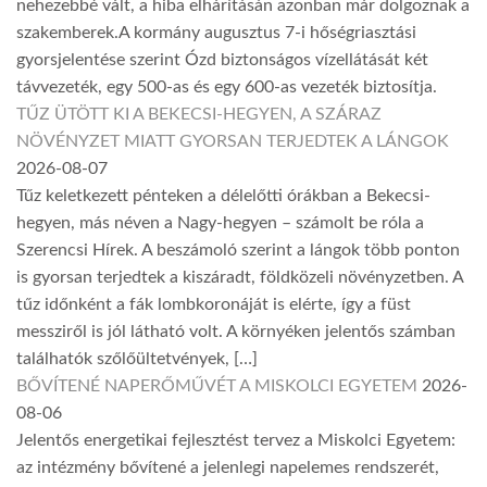
nehezebbé vált, a hiba elhárításán azonban már dolgoznak a
szakemberek.A kormány augusztus 7-i hőségriasztási
gyorsjelentése szerint Ózd biztonságos vízellátását két
távvezeték, egy 500-as és egy 600-as vezeték biztosítja.
TŰZ ÜTÖTT KI A BEKECSI-HEGYEN, A SZÁRAZ
NÖVÉNYZET MIATT GYORSAN TERJEDTEK A LÁNGOK
2026-08-07
Tűz keletkezett pénteken a délelőtti órákban a Bekecsi-
hegyen, más néven a Nagy-hegyen – számolt be róla a
Szerencsi Hírek. A beszámoló szerint a lángok több ponton
is gyorsan terjedtek a kiszáradt, földközeli növényzetben. A
tűz időnként a fák lombkoronáját is elérte, így a füst
messziről is jól látható volt. A környéken jelentős számban
találhatók szőlőültetvények, […]
BŐVÍTENÉ NAPERŐMŰVÉT A MISKOLCI EGYETEM
2026-
08-06
Jelentős energetikai fejlesztést tervez a Miskolci Egyetem:
az intézmény bővítené a jelenlegi napelemes rendszerét,