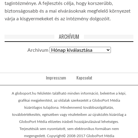
tagintézménye. A fejlesztés célja, hogy korszerűbb,
biztonságosabb és a mai elvárásoknak megfelelő környezet
várja a kisgyermekeket és az intézmény dolgozóit.
ARCHÍVUM
Archívum
Impresszum
Kapcsolat
A globoport.hu felületén található minden információ, beleértve a képi,
grafikai megjelenítést, az oldalak szerkezetét a GloboPort Média
kizárólagos tulajdona. Mindennemű továbbszolgáltatás,
továbbértékesítés, egészében vagy részleteiben az újraközlés kizárólag a
GloboPort Média előzetes írásbeli hozzájárulásával lehetséges.
Terjesztésük sem nyomtatott, sem elektronikus formában nem
megengedett. Copyright© 2008-2017 GloboPort Média