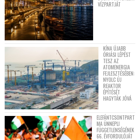
VÍZPARTJÁT
KÍNA ÚJABB
ÓRIÁSI LÉPÉST
TESZ AZ
ATOMENERGIA
FEJLESZTÉSÉBEN:
NYOLC ÚJ
REAKTOR
ÉPÍTÉSÉT
HAGYTÁK JÓVÁ
ELEFÁNTCSONTPART
MA ÜNNEPLI
FÜGGETLENSÉGÉNEK
66. ÉVFORDULÓJÁT