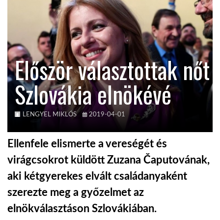
TROPICALMAGAZIN
GLOBOTV
Először választottak nőt
Szlovákia elnökévé
AFRIKA TUDÁSTÁR
A NAP SZÉPE
LENGYEL MIKLÓS
2019-04-01
Ellenfele elismerte a vereségét és
LINKTR.EE
virágcsokrot küldött Zuzana Čaputovának,
aki kétgyerekes elvált családanyaként
GLOBOZSARU
szerezte meg a győzelmet az
elnökválasztáson Szlovákiában.
DOBRAVERO.HU