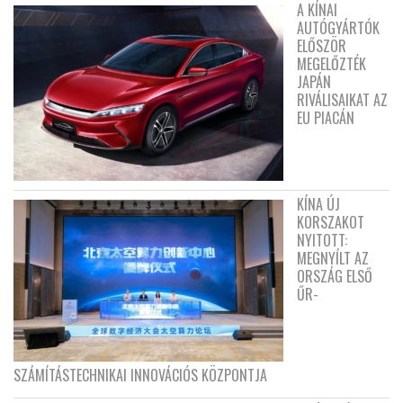
A KÍNAI
AUTÓGYÁRTÓK
ELŐSZÖR
MEGELŐZTÉK
JAPÁN
RIVÁLISAIKAT AZ
EU PIACÁN
KÍNA ÚJ
KORSZAKOT
NYITOTT:
MEGNYÍLT AZ
ORSZÁG ELSŐ
ŰR-
SZÁMÍTÁSTECHNIKAI INNOVÁCIÓS KÖZPONTJA