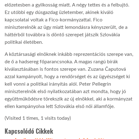
előzetesben a gyilkosság miatt. A négy tettes és a felbujtó.
Ez utóbbi egy dúsgazdag üzletember, akinek kiváló
kapcsolatai voltak a Fico-kormányzattal. Fico
miniszterelnök az ügy miatt lemondásra kényszerült, de a
háttérből továbbra is döntő szerepet játszik Szlovákia
politikai életében.
A köztársasági elnöknek inkább reprezentációs szerepe van,
de ő a hadsereg főparancsnoka. A magas rangú bírák
kiválasztásában is fontos szerepe van. Zuzana Čaputová
azzal kampányolt, hogy a rendőrséget és az ügyészséget ki
kell vonni a politikai irányítás alól. Peter Pellegrin
miniszterelnök első nyilatkozatában azt mondta, hogy jó
együttműködésre törekszik az új elnökkel, aki a kormányzat
ellen kampányolva lett Szlovákia első női államfője.
(Visited 1 times, 1 visits today)
Kapcsolódó Cikkek