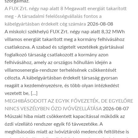
szorgalmaz.
A FUX Zrt. négy nap alatt 8 Megawatt energiát takarított
meg - A társadalmi felelősségvállalás fontos a
kábelgyártásban érdekelt cég számára
2026-08-08
A miskolci székhelyű FUX Zrt. négy nap alatt 8,32 MWh
villamos energiát takarított meg a kormány felhívásához
csatlakozva. A szabad és szigetelt vezetékek gyártásával
foglalkozó társaság csatlakozott a kormány azon
felhívásához, amely az országos hőhullám idején a
villamosenergia-rendszer terhelésének csökkentését
célozta. A kábelgyártásban érdekelt társaság gyorsan
reagált a kezdeményezésre, és több olyan intézkedést
vezetett be, […]
MEGHIBÁSODOTT AZ EGYIK FŐVEZETÉK, DE EGYELŐRE
NINCS VESZÉLYBEN ÓZD IVÓVÍZELLÁTÁSA
2026-08-07
Műszaki hiba miatt csökkentett kapacitással működik az
ózdi vízellátó rendszer egyik fő távvezetéke. A
meghibásodás miatt az ivóvíztároló medencék feltöltése is