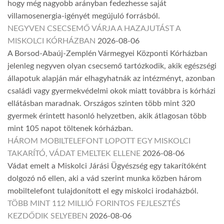
hogy még nagyobb arányban fedezhesse saját
villamosenergia-igényét megújuló forrásból.
NEGYVEN CSECSEMŐ VÁRJA A HAZAJUTÁST A
MISKOLCI KÓRHÁZBAN
2026-08-06
A Borsod-Abaúj-Zemplén Vármegyei Központi Kórházban
jelenleg negyven olyan csecsemő tartózkodik, akik egészségi
állapotuk alapján már elhagyhatnák az intézményt, azonban
családi vagy gyermekvédelmi okok miatt továbbra is kórházi
ellátásban maradnak. Országos szinten több mint 320
gyermek érintett hasonló helyzetben, akik átlagosan több
mint 105 napot töltenek kórházban.
HÁROM MOBILTELEFONT LOPOTT EGY MISKOLCI
TAKARÍTÓ, VÁDAT EMELTEK ELLENE
2026-08-06
Vádat emelt a Miskolci Járási Ügyészség egy takarítóként
dolgozó nő ellen, aki a vád szerint munka közben három
mobiltelefont tulajdonított el egy miskolci irodaházból.
TÖBB MINT 112 MILLIÓ FORINTOS FEJLESZTÉS
KEZDŐDIK SELYEBEN
2026-08-06