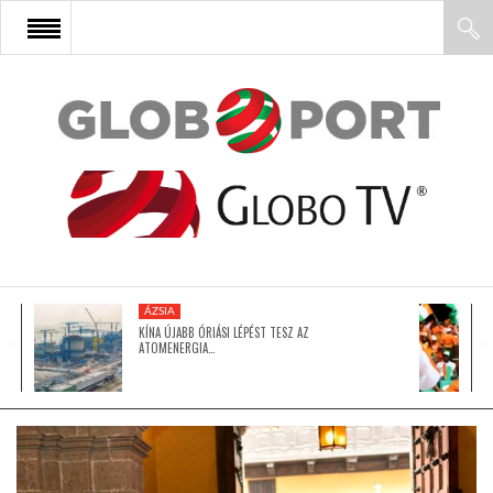
FŐOLDAL
AFRIKA
EURÓPA
ÁZSIA
ÁZSIA
KÍNA ÚJABB ÓRIÁSI LÉPÉST TESZ AZ
ATOMENERGIA…
ÉSZAK-AMERIKA
LATIN-AMERIKA