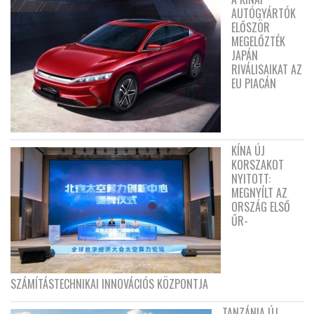
AUTÓGYÁRTÓK
ELŐSZÖR
MEGELŐZTÉK
JAPÁN
RIVÁLISAIKAT AZ
EU PIACÁN
KÍNA ÚJ
KORSZAKOT
NYITOTT:
MEGNYÍLT AZ
ORSZÁG ELSŐ
ŰR-
SZÁMÍTÁSTECHNIKAI INNOVÁCIÓS KÖZPONTJA
TANZÁNIA ÚJ