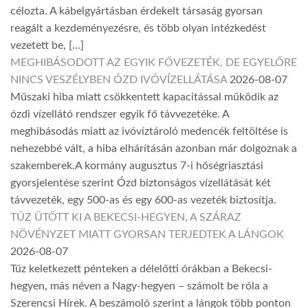
célozta. A kábelgyártásban érdekelt társaság gyorsan
reagált a kezdeményezésre, és több olyan intézkedést
vezetett be, […]
MEGHIBÁSODOTT AZ EGYIK FŐVEZETÉK, DE EGYELŐRE
NINCS VESZÉLYBEN ÓZD IVÓVÍZELLÁTÁSA
2026-08-07
Műszaki hiba miatt csökkentett kapacitással működik az
ózdi vízellátó rendszer egyik fő távvezetéke. A
meghibásodás miatt az ivóvíztároló medencék feltöltése is
nehezebbé vált, a hiba elhárításán azonban már dolgoznak a
szakemberek.A kormány augusztus 7-i hőségriasztási
gyorsjelentése szerint Ózd biztonságos vízellátását két
távvezeték, egy 500-as és egy 600-as vezeték biztosítja.
TŰZ ÜTÖTT KI A BEKECSI-HEGYEN, A SZÁRAZ
NÖVÉNYZET MIATT GYORSAN TERJEDTEK A LÁNGOK
2026-08-07
Tűz keletkezett pénteken a délelőtti órákban a Bekecsi-
hegyen, más néven a Nagy-hegyen – számolt be róla a
Szerencsi Hírek. A beszámoló szerint a lángok több ponton