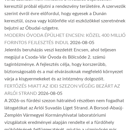
keresztül próbál eljutni a rendezvény területére. A szervezők
szerint évről évre előfordul, hogy egyesek a Dunán
keresztül, úszva vagy különféle vízi eszközökkel szeretnének
bejutni az Óbudai-szigetre.
MODERN ÓVODA ÉPÜLHET ENCSEN: KÖZEL 400 MILLIÓ
FORINTOS FEJLESZTÉS INDUL
2026-08-05
Jelentős beruházás veszi kezdetét Encsen, ahol teljesen
megújul a Csoda-Vár Óvoda és Bölcsőde 2. számú
tagintézménye. A fejlesztés célja, hogy korszerűbb,
biztonságosabb és a mai elvárásoknak megfelelő környezet
várja a kisgyermekeket és az intézmény dolgozóit.
FERTŐZÉS MIATT AZ IDEI SZEZON VÉGÉIG BEZÁRT AZ
ARLÓI STRAND
2026-08-05
A 2026-os fürdési szezon hátralévő részében nem fogadhat
látogatókat az Arlói Suvadás Liget Strand. A Borsod-Abaúj-
Zemplén Vármegyei Kormányhivatal laboratóriumi
vizsgálatok eredményei alapján rendelte el a fürdőhely
működésének felfüggesztését, miután a vízminőség már