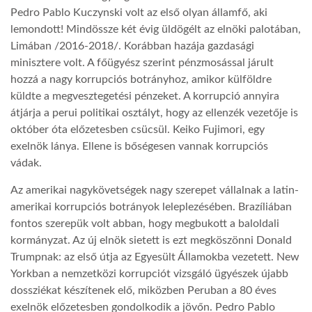
Pedro Pablo Kuczynski volt az első olyan államfő, aki
lemondott! Mindössze két évig üldögélt az elnöki palotában,
LATIMO.HU
Limában /2016-2018/. Korábban hazája gazdasági
minisztere volt. A főügyész szerint pénzmosással járult
GLOBOBOOK
hozzá a nagy korrupciós botrányhoz, amikor külföldre
küldte a megvesztegetési pénzeket. A korrupció annyira
átjárja a perui politikai osztályt, hogy az ellenzék vezetője is
október óta előzetesben csücsül. Keiko Fujimori, egy
exelnök lánya. Ellene is bőségesen vannak korrupciós
vádak.
Az amerikai nagykövetségek nagy szerepet vállalnak a latin-
amerikai korrupciós botrányok leleplezésében. Brazíliában
fontos szerepük volt abban, hogy megbukott a baloldali
kormányzat. Az új elnök sietett is ezt megköszönni Donald
Trumpnak: az első útja az Egyesült Államokba vezetett. New
Yorkban a nemzetközi korrupciót vizsgáló ügyészek újabb
dossziékat készítenek elő, miközben Peruban a 80 éves
exelnök előzetesben gondolkodik a jövőn. Pedro Pablo