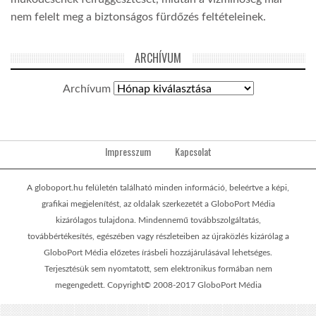
nem felelt meg a biztonságos fürdőzés feltételeinek.
ARCHÍVUM
Archívum
Impresszum
Kapcsolat
A globoport.hu felületén található minden információ, beleértve a képi,
grafikai megjelenítést, az oldalak szerkezetét a GloboPort Média
kizárólagos tulajdona. Mindennemű továbbszolgáltatás,
továbbértékesítés, egészében vagy részleteiben az újraközlés kizárólag a
GloboPort Média előzetes írásbeli hozzájárulásával lehetséges.
Terjesztésük sem nyomtatott, sem elektronikus formában nem
megengedett. Copyright© 2008-2017 GloboPort Média