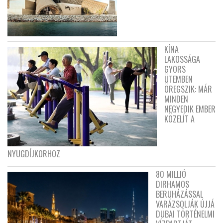
KÍNA
LAKOSSÁGA
GYORS
ÜTEMBEN
ÖREGSZIK: MÁR
MINDEN
NEGYEDIK EMBER
KÖZELÍT A
NYUGDÍJKORHOZ
80 MILLIÓ
DIRHAMOS
BERUHÁZÁSSAL
VARÁZSOLJÁK ÚJJÁ
DUBAI TÖRTÉNELMI