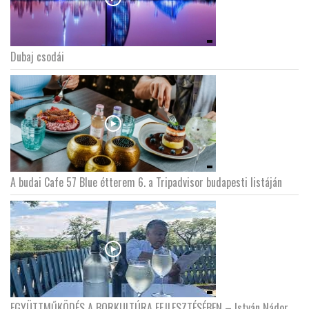
Dubaj csodái
A budai Cafe 57 Blue étterem 6. a Tripadvisor budapesti listáján
EGYÜTTMŰKÖDÉS A BORKULTÚRA FEJLESZTÉSÉBEN – István Nádor