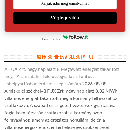
Véglegesítés
Powered by
FRISS HÍREK A GLOBOTV-TŐL
A FUX Zrt. négy nap alatt 8 Megawatt energiát takarított
meg - A társadalmi felelősségvállalás fontos a
kábelgyártásban érdekelt cég számára
2026-08-08
A miskolci székhelyű FUX Zrt. négy nap alatt 8,32 MWh
villamos energiát takarított meg a kormány felhívásához
csatlakozva. A szabad és szigetelt vezetékek gyártásával
foglalkozó társaság csatlakozott a kormány azon
felhívásához, amely az országos hőhullám idején a
villamosenergia-rendszer terhelésének csökkentését