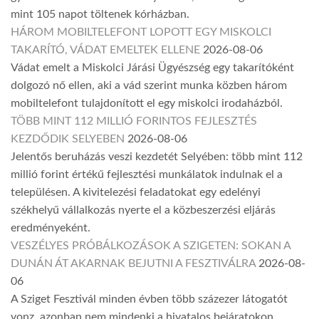
mint 105 napot töltenek kórházban.
HÁROM MOBILTELEFONT LOPOTT EGY MISKOLCI
TAKARÍTÓ, VÁDAT EMELTEK ELLENE
2026-08-06
Vádat emelt a Miskolci Járási Ügyészség egy takarítóként
dolgozó nő ellen, aki a vád szerint munka közben három
mobiltelefont tulajdonított el egy miskolci irodaházból.
TÖBB MINT 112 MILLIÓ FORINTOS FEJLESZTÉS
KEZDŐDIK SELYEBEN
2026-08-06
Jelentős beruházás veszi kezdetét Selyében: több mint 112
millió forint értékű fejlesztési munkálatok indulnak el a
településen. A kivitelezési feladatokat egy edelényi
székhelyű vállalkozás nyerte el a közbeszerzési eljárás
eredményeként.
VESZÉLYES PRÓBÁLKOZÁSOK A SZIGETEN: SOKAN A
DUNÁN ÁT AKARNAK BEJUTNI A FESZTIVÁLRA
2026-08-
06
A Sziget Fesztivál minden évben több százezer látogatót
vonz, azonban nem mindenki a hivatalos bejáratokon