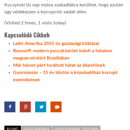
Kuczynski tíz nap múlva szabadlábra kerülhet, hogy azután
úgy védekezzen a korrupciós vádak ellen.
(Visited 2 times, 1 visits today)
Kapcsolódó Cikkek
Latin-Amerika 2015-ös gazdasági kilátásai
Rousseff: modern puccskísérlet indult a hatalom
megszerzéséért Brazíliában
Már három párt fordított hátat az államfőnek
Gyorsmosás – 15 év börtön a képviselőház korrupt
exelnökének
ROVAT:
LATIN-AMERIKA
LATIN-AMERIKA - POLITIKA