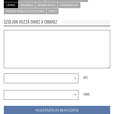
CÍMKE:
BRAZÍLIA
KORRUPCIÓ
ODEBRECHT
PEDRO PABLO KUCZYNSKI
PERU
SZÓLJON HOZZÁ EHHEZ A CIKKHEZ
*
NÉV
*
EMAIL