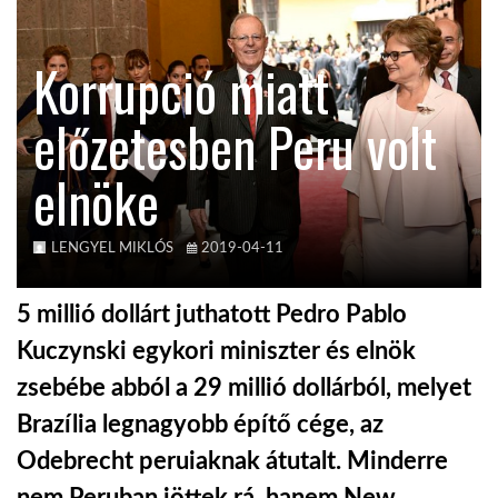
KÖZEL-KELET
Korrupció miatt
előzetesben Peru volt
AUSZTRÁLIA
elnöke
A VILÁG ITTHON
LENGYEL MIKLÓS
2019-04-11
MÉDIA
5 millió dollárt juthatott Pedro Pablo
Kuczynski egykori miniszter és elnök
zsebébe abból a 29 millió dollárból, melyet
GLOBOTV BP
Brazília legnagyobb építő cége, az
Odebrecht peruiaknak átutalt. Minderre
HÍR3D