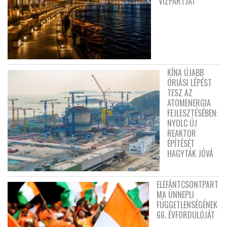
VÍZPARTJÁT
KÍNA ÚJABB
ÓRIÁSI LÉPÉST
TESZ AZ
ATOMENERGIA
FEJLESZTÉSÉBEN:
NYOLC ÚJ
REAKTOR
ÉPÍTÉSÉT
HAGYTÁK JÓVÁ
ELEFÁNTCSONTPART
MA ÜNNEPLI
FÜGGETLENSÉGÉNEK
66. ÉVFORDULÓJÁT