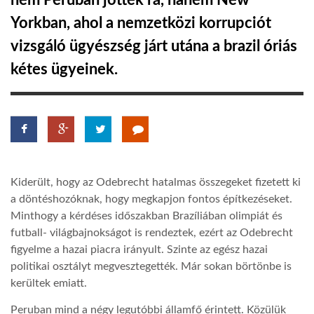
nem Peruban jöttek rá, hanem New
Yorkban, ahol a nemzetközi korrupciót
TROPICALMAGAZIN
vizsgáló ügyészség járt utána a brazil óriás
kétes ügyeinek.
GLOBOTV
AFRIKA TUDÁSTÁR
A NAP SZÉPE
Kiderült, hogy az Odebrecht hatalmas összegeket fizetett ki
a döntéshozóknak, hogy megkapjon fontos építkezéseket.
LINKTR.EE
Minthogy a kérdéses időszakban Brazíliában olimpiát és
futball- világbajnokságot is rendeztek, ezért az Odebrecht
figyelme a hazai piacra irányult. Szinte az egész hazai
GLOBOZSARU
politikai osztályt megvesztegették. Már sokan börtönbe is
kerültek emiatt.
DOBRAVERO.HU
Peruban mind a négy legutóbbi államfő érintett. Közülük