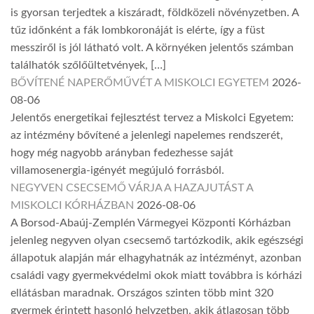
is gyorsan terjedtek a kiszáradt, földközeli növényzetben. A
tűz időnként a fák lombkoronáját is elérte, így a füst
messziről is jól látható volt. A környéken jelentős számban
találhatók szőlőültetvények, […]
BŐVÍTENÉ NAPERŐMŰVÉT A MISKOLCI EGYETEM
2026-
08-06
Jelentős energetikai fejlesztést tervez a Miskolci Egyetem:
az intézmény bővítené a jelenlegi napelemes rendszerét,
hogy még nagyobb arányban fedezhesse saját
villamosenergia-igényét megújuló forrásból.
NEGYVEN CSECSEMŐ VÁRJA A HAZAJUTÁST A
MISKOLCI KÓRHÁZBAN
2026-08-06
A Borsod-Abaúj-Zemplén Vármegyei Központi Kórházban
jelenleg negyven olyan csecsemő tartózkodik, akik egészségi
állapotuk alapján már elhagyhatnák az intézményt, azonban
családi vagy gyermekvédelmi okok miatt továbbra is kórházi
ellátásban maradnak. Országos szinten több mint 320
gyermek érintett hasonló helyzetben, akik átlagosan több