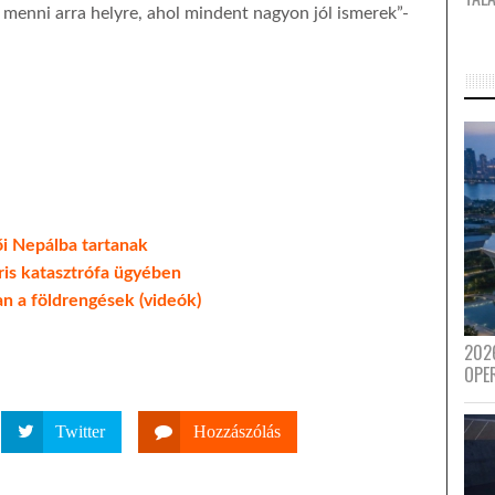
menni arra helyre, ahol mindent nagyon jól ismerek”-
ői Nepálba tartanak
ris katasztrófa ügyében
n a földrengések (videók)
202
OPE
Twitter
Hozzászólás