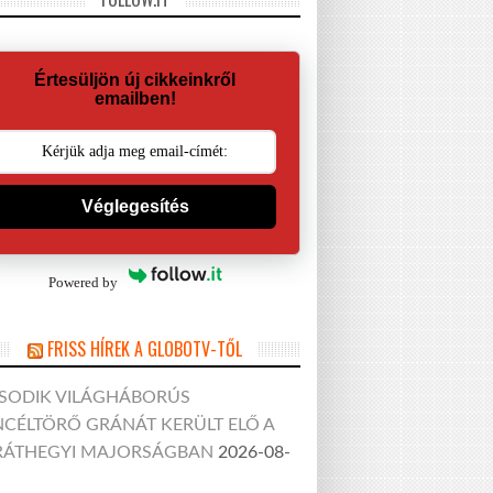
Értesüljön új cikkeinkről
emailben!
Véglegesítés
Powered by
FRISS HÍREK A GLOBOTV-TŐL
SODIK VILÁGHÁBORÚS
CÉLTÖRŐ GRÁNÁT KERÜLT ELŐ A
RÁTHEGYI MAJORSÁGBAN
2026-08-