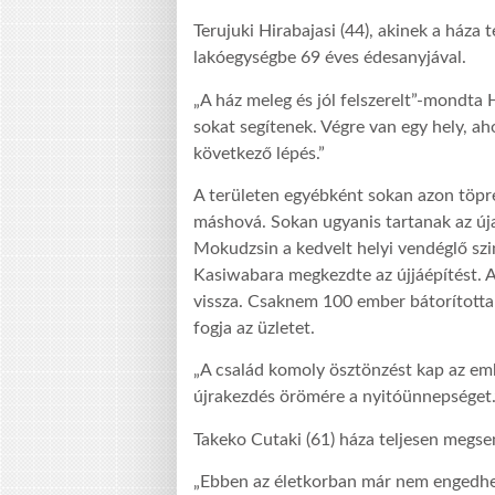
Terujuki Hirabajasi (44), akinek a háza
lakóegységbe 69 éves édesanyjával.
„A ház meleg és jól felszerelt”-mondta
sokat segítenek. Végre van egy hely, a
következő lépés.”
A területen egyébként sokan azon töpr
máshová. Sokan ugyanis tartanak az új
Mokudzsin a kedvelt helyi vendéglő szi
Kasiwabara megkezdte az újjáépítést. A
vissza. Csaknem 100 ember bátorította 
fogja az üzletet.
„A család komoly ösztönzést kap az em
újrakezdés örömére a nyitóünnepséget.
Takeko Cutaki (61) háza teljesen megsem
„Ebben az életkorban már nem engedh