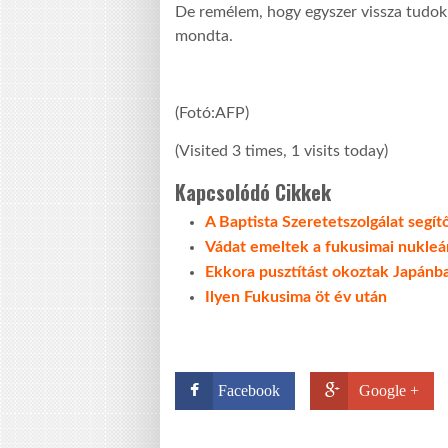
De remélem, hogy egyszer vissza tudok 
mondta.
(Fotó:AFP)
(Visited 3 times, 1 visits today)
Kapcsolódó Cikkek
A Baptista Szeretetszolgálat segít
Vádat emeltek a fukusimai nukleá
Ekkora pusztítást okoztak Japánba
Ilyen Fukusima öt év után
Facebook
Google +