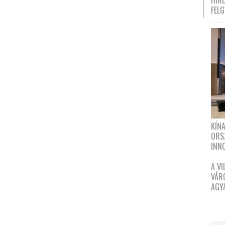
HIR
FEL
KÍN
ORS
INN
A VI
VÁR
AGY