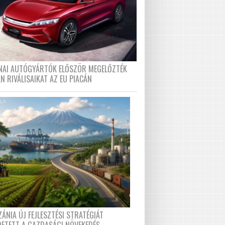
ÍNAI AUTÓGYÁRTÓK ELŐSZÖR MEGELŐZTÉK
N RIVÁLISAIKAT AZ EU PIACÁN
ÁNIA ÚJ FEJLESZTÉSI STRATÉGIÁT