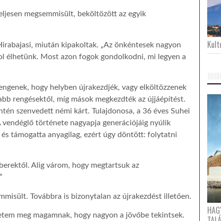
 teljesen megsemmisült, beköltözött az egyik
Kultu
 Hirabajasi, miután kipakoltak. „Az önkéntesek nagyon
hol élhetünk. Most azon fogok gondolkodni, mi legyen a
engenek, hogy helyben újrakezdjék, vagy elköltözzenek
abb rengésektől, míg mások megkezdték az újjáépítést.
ntén szenvedett némi kárt. Tulajdonosa, a 36 éves Suhei
 vendéglő története nagyapja generációjáig nyúlik
és támogatta anyagilag, ezért úgy döntött: folytatni
berektől. Alig várom, hogy megtartsuk az
”
misült. Továbbra is bizonytalan az újrakezdést illetően.
HAG
etem meg magamnak, hogy nagyon a jövőbe tekintsek.
TAL