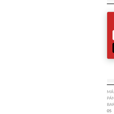
MÁ
PÁN
BA
05