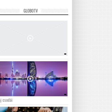
GLOBOTV
j csodái