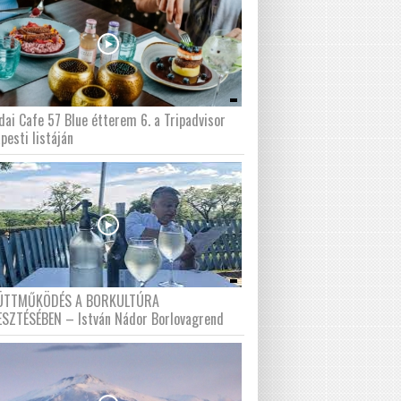
dai Cafe 57 Blue étterem 6. a Tripadvisor
pesti listáján
ÜTTMŰKÖDÉS A BORKULTÚRA
ESZTÉSÉBEN – István Nádor Borlovagrend