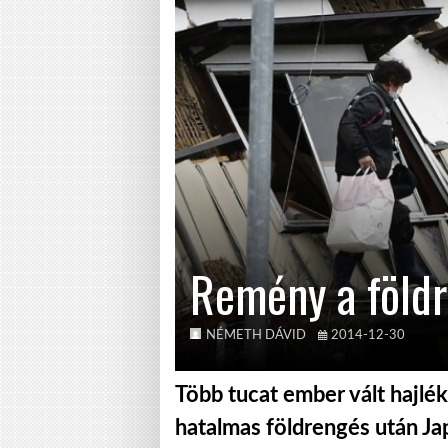
Remény a földr
NÉMETH DÁVID
2014-12-30
Több tucat ember vált hajlé
hatalmas földrengés után J