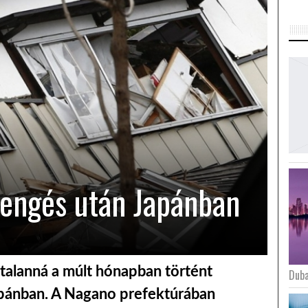
engés után Japánban
ktalanná a múlt hónapban történt
Duba
apánban. A Nagano prefektúrában