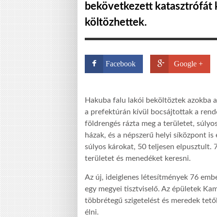
bekövetkezett katasztrófát 
költözhettek.
Facebook
Google +
Hakuba falu lakói beköltöztek azokba a
a prefektúrán kívül bocsájtottak a re
földrengés rázta meg a területet, súl
házak, és a népszerű helyi síközpont is
súlyos károkat, 50 teljesen elpusztult
területet és menedéket keresni.
Az új, ideiglenes létesítmények 76 em
egy megyei tisztviselő. Az épületek Kam
többrétegű szigetelést és meredek tetők
élni.