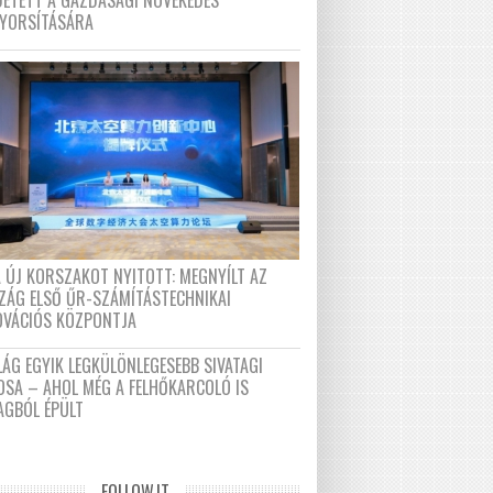
DETETT A GAZDASÁGI NÖVEKEDÉS
GYORSÍTÁSÁRA
A ÚJ KORSZAKOT NYITOTT: MEGNYÍLT AZ
ZÁG ELSŐ ŰR-SZÁMÍTÁSTECHNIKAI
OVÁCIÓS KÖZPONTJA
LÁG EGYIK LEGKÜLÖNLEGESEBB SIVATAGI
OSA – AHOL MÉG A FELHŐKARCOLÓ IS
AGBÓL ÉPÜLT
FOLLOW.IT