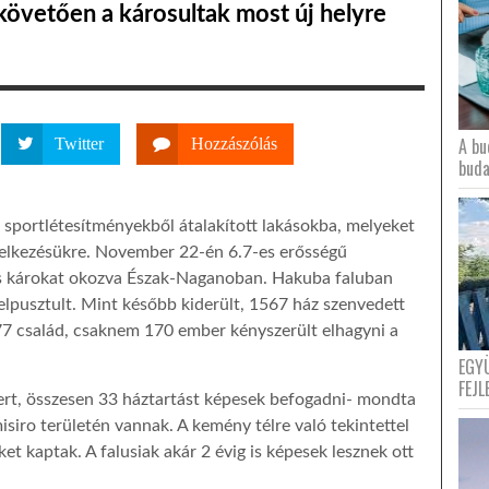
követően a károsultak most új helyre
A bu
Twitter
Hozzászólás
buda
 sportlétesítményekből átalakított lakásokba, melyeket
ndelkezésükre. November 22-én 6.7-es erősségű
yos károkat okozva Észak-Naganoban. Hakuba faluban
 elpusztult. Mint később kiderült, 1567 ház szenvedett
. 77 család, csaknem 170 ember kényszerült elhagyni a
EGY
FEJL
bert, összesen 33 háztartást képesek befogadni- mondta
isiro területén vannak. A kemény télre való tekintettel
et kaptak. A falusiak akár 2 évig is képesek lesznek ott