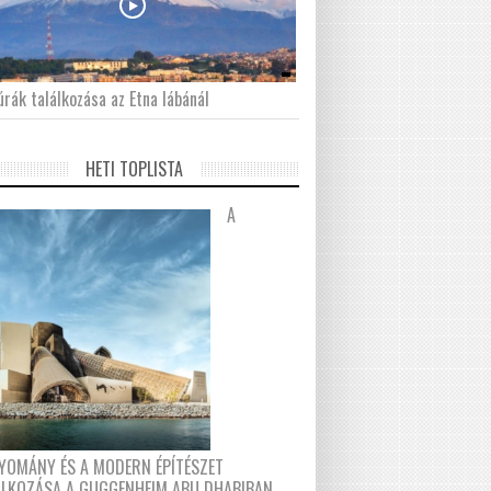
́rák találkozása az Etna lábánál
HETI TOPLISTA
A
YOMÁNY ÉS A MODERN ÉPÍTÉSZET
ÁLKOZÁSA A GUGGENHEIM ABU DHABIBAN