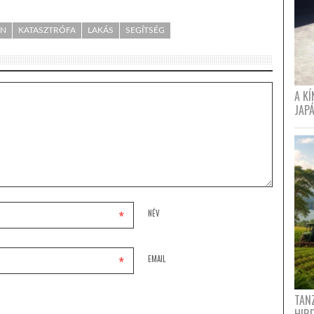
ÁN
KATASZTRÓFA
LAKÁS
SEGÍTSÉG
A K
JAPÁ
*
NÉV
*
EMAIL
TANZ