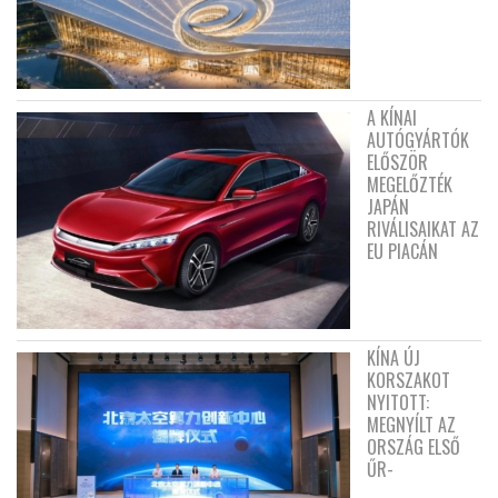
A KÍNAI
AUTÓGYÁRTÓK
ELŐSZÖR
MEGELŐZTÉK
JAPÁN
RIVÁLISAIKAT AZ
EU PIACÁN
KÍNA ÚJ
KORSZAKOT
NYITOTT:
MEGNYÍLT AZ
ORSZÁG ELSŐ
ŰR-