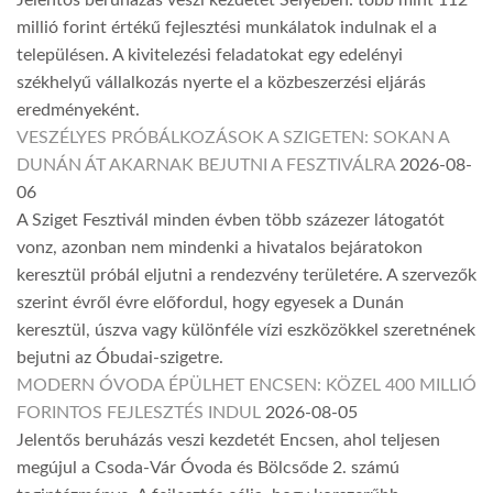
millió forint értékű fejlesztési munkálatok indulnak el a
településen. A kivitelezési feladatokat egy edelényi
székhelyű vállalkozás nyerte el a közbeszerzési eljárás
eredményeként.
VESZÉLYES PRÓBÁLKOZÁSOK A SZIGETEN: SOKAN A
DUNÁN ÁT AKARNAK BEJUTNI A FESZTIVÁLRA
2026-08-
06
A Sziget Fesztivál minden évben több százezer látogatót
vonz, azonban nem mindenki a hivatalos bejáratokon
keresztül próbál eljutni a rendezvény területére. A szervezők
szerint évről évre előfordul, hogy egyesek a Dunán
keresztül, úszva vagy különféle vízi eszközökkel szeretnének
bejutni az Óbudai-szigetre.
MODERN ÓVODA ÉPÜLHET ENCSEN: KÖZEL 400 MILLIÓ
FORINTOS FEJLESZTÉS INDUL
2026-08-05
Jelentős beruházás veszi kezdetét Encsen, ahol teljesen
megújul a Csoda-Vár Óvoda és Bölcsőde 2. számú