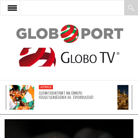
FŐOLDAL
AFRIKA
EURÓPA
AFRIKA
ÁZSIA
ELEFÁNTCSONTPART MA ÜNNEPLI
FÜGGETLENSÉGÉNEK 66. ÉVFORDULÓJÁT
ÉSZAK-AMERIKA
LATIN-AMERIKA