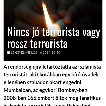
KÖZEL-KELET
Nincs jó terrorista vagy
AUSZTRÁLIA
rossz terrorista
A VILÁG ITTHON
LENGYEL MIKLÓS
2014-12-30
MÉDIA
A rendőrség újra letartóztatta az iszlamista
terroristát, akit korábban egy bíró óvadék
ellenében szabadon akart engedni.
GLOBOTV BP
Mumbaiban, az egykori Bombay-ben
2008-ban 166 embert öltek meg fanatikus
HÍR3D