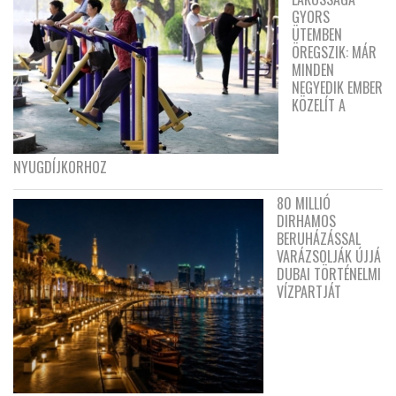
GYORS
ÜTEMBEN
ÖREGSZIK: MÁR
MINDEN
NEGYEDIK EMBER
KÖZELÍT A
NYUGDÍJKORHOZ
80 MILLIÓ
DIRHAMOS
BERUHÁZÁSSAL
VARÁZSOLJÁK ÚJJÁ
DUBAI TÖRTÉNELMI
VÍZPARTJÁT