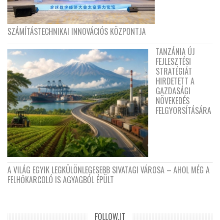
SZÁMÍTÁSTECHNIKAI INNOVÁCIÓS KÖZPONTJA
TANZÁNIA ÚJ
FEJLESZTÉSI
STRATÉGIÁT
HIRDETETT A
GAZDASÁGI
NÖVEKEDÉS
FELGYORSÍTÁSÁRA
A VILÁG EGYIK LEGKÜLÖNLEGESEBB SIVATAGI VÁROSA – AHOL MÉG A
FELHŐKARCOLÓ IS AGYAGBÓL ÉPÜLT
FOLLOW.IT