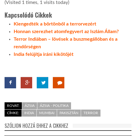
(Visited 1 times, 1 visits today)
Kapcsolódó Cikkek
Kiengedték a börtönből a terrorvezért
Honnan szerezhet atomfegyvert az Iszlám Állam?
Terror Indiában – lövések a buszmegállóban és a
rendőrségen
India felújítja iráni kikötőjét
ROVAT:
ÁZSIA
ÁZSIA - POLITIKA
CÍMKE:
INDIA
MUMBAI
PAKISZTÁN
TERROR
SZÓLJON HOZZÁ EHHEZ A CIKKHEZ