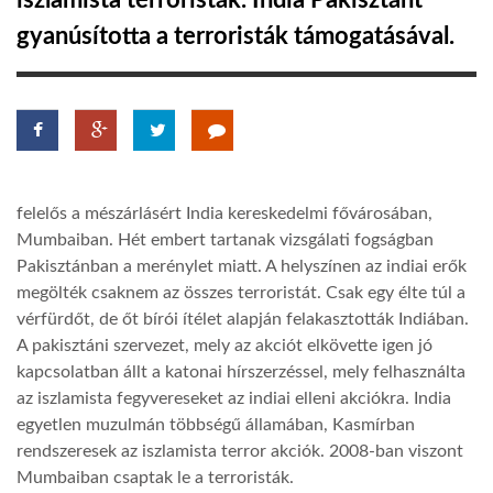
iszlamista terroristák. India Pakisztánt
gyanúsította a terroristák támogatásával.
TROPICALMAGAZIN
GLOBOTV
AFRIKA TUDÁSTÁR
felelős a mészárlásért India kereskedelmi fővárosában,
Mumbaiban. Hét embert tartanak vizsgálati fogságban
A NAP SZÉPE
Pakisztánban a merénylet miatt. A helyszínen az indiai erők
megölték csaknem az összes terroristát. Csak egy élte túl a
vérfürdőt, de őt bírói ítélet alapján felakasztották Indiában.
LINKTR.EE
A pakisztáni szervezet, mely az akciót elkövette igen jó
kapcsolatban állt a katonai hírszerzéssel, mely felhasználta
az iszlamista fegyvereseket az indiai elleni akciókra. India
GLOBOZSARU
egyetlen muzulmán többségű államában, Kasmírban
rendszeresek az iszlamista terror akciók. 2008-ban viszont
DOBRAVERO.HU
Mumbaiban csaptak le a terroristák.