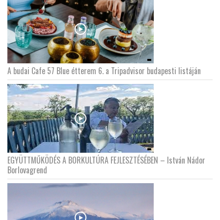
A budai Cafe 57 Blue étterem 6. a Tripadvisor budapesti listáján
EGYÜTTMŰKÖDÉS A BORKULTÚRA FEJLESZTÉSÉBEN – István Nádor
Borlovagrend