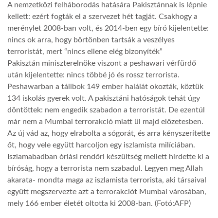
A nemzetközi felháborodás hatására Pakisztánnak is lépnie
kellett: ezért fogták el a szervezet hét tagját. Csakhogy a
LATIMO.HU
merénylet 2008-ban volt, és 2014-ben egy bíró kijelentette:
nincs ok arra, hogy börtönben tartsák a veszélyes
terroristát, mert “nincs ellene elég bizonyíték”
GLOBOBOOK
Pakisztán miniszterelnöke viszont a peshawari vérfürdő
után kijelentette: nincs többé jó és rossz terrorista.
Peshawarban a tálibok 149 ember halálát okozták, köztük
134 iskolás gyerek volt. A pakisztáni hatóságok tehát úgy
döntöttek: nem engedik szabadon a terroristát. De ezentúl
már nem a Mumbai terrorakció miatt ül majd előzetesben.
Az új vád az, hogy elrabolta a sógorát, és arra kényszerítette
őt, hogy vele együtt harcoljon egy iszlamista milíciában.
Iszlamabadban óriási rendőri készültség mellett hirdette ki a
bíróság, hogy a terrorista nem szabadul. Legyen meg Allah
akarata- mondta maga az iszlamista terrorista, aki társaival
együtt megszervezte azt a terrorakciót Mumbai városában,
mely 166 ember életét oltotta ki 2008-ban. (Fotó:AFP)