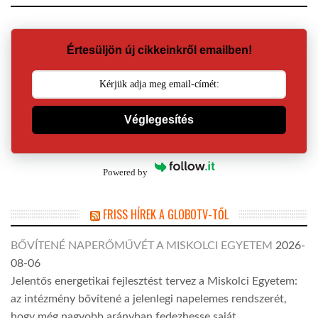
Értesüljön új cikkeinkről emailben!
Véglegesítés
Powered by
FRISS HÍREK A GLOBOTV-TŐL
BŐVÍTENÉ NAPERŐMŰVÉT A MISKOLCI EGYETEM
2026-
08-06
Jelentős energetikai fejlesztést tervez a Miskolci Egyetem:
az intézmény bővítené a jelenlegi napelemes rendszerét,
hogy még nagyobb arányban fedezhesse saját