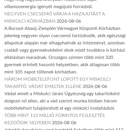
villamosenergia-igényét megújuló forrásból.
NEGYVEN CSECSEMŐ VÁRJA A HAZAJUTÁST A
MISKOLCI KÓRHÁZBAN
2026-08-06
A Borsod-Abaúj-Zemplén Vármegyei Központi Kórházban
jelenleg negyven olyan csecsemő tartózkodik, akik egészségi
állapotuk alapján már elhagyhatnák az intézményt, azonban
családi vagy gyermekvédelmi okok miatt továbbra is kórházi
ellátásban maradnak. Országos szinten több mint 320
gyermek érintett hasonló helyzetben, akik átlagosan több
mint 105 napot töltenek kórházban.
HÁROM MOBILTELEFONT LOPOTT EGY MISKOLCI
TAKARÍTÓ, VÁDAT EMELTEK ELLENE
2026-08-06
Vádat emelt a Miskolci Járási Ügyészség egy takarítóként
dolgozó nő ellen, aki a vád szerint munka közben három
mobiltelefont tulajdonított el egy miskolci irodaházból.
TÖBB MINT 112 MILLIÓ FORINTOS FEJLESZTÉS
KEZDŐDIK SELYEBEN
2026-08-06
Jelentős beruházás veszi kezdetét Selyében: több mint 112