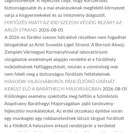
tagintézménye. A fejlesztés célja, hogy korszerűbb,
biztonságosabb és a mai elvárásoknak megfelelő környezet
várja a kisgyermekeket és az intézmény dolgozóit.
FERTŐZÉS MIATT AZ IDEI SZEZON VÉGÉIG BEZÁRT AZ
ARLÓI STRAND
2026-08-05
A 2026-os fürdési szezon hátralévő részében nem fogadhat
látogatókat az Arlói Suvadás Liget Strand. A Borsod-Abaúj-
Zemplén Vármegyei Kormányhivatal laboratóriumi
vizsgálatok eredményei alapján rendelte el a fürdőhely
működésének felfüggesztését, miután a vízminőség már
nem felelt meg a biztonságos fürdőzés feltételeinek.
MÁSODIK VILÁGHÁBORÚS PÁNCÉLTÖRŐ GRÁNÁT
KERÜLT ELŐ A BARÁTHEGYI MAJORSÁGBAN
2026-08-05
Különleges esemény szakította meg hétfőn a Szimbiózis
Alapítvány Baráthegyi Majorságában zajló tanösvény-
fejlesztési munkálatokat. Az erdei útszakasz építése során
egy munkagép egy robbanótestnek látszó tárgyat fordított
ki a földből.A helyszínre érkező rendőrjárőr a területet