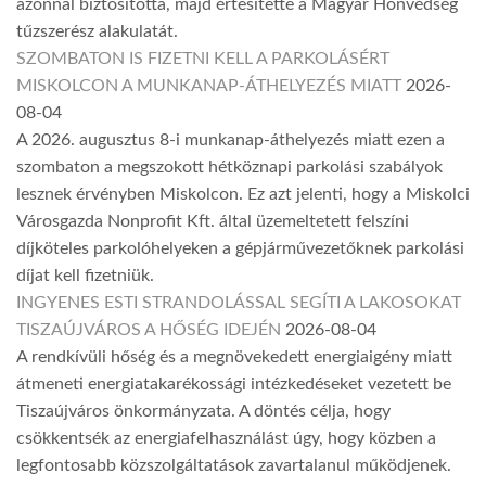
azonnal biztosította, majd értesítette a Magyar Honvédség
tűzszerész alakulatát.
SZOMBATON IS FIZETNI KELL A PARKOLÁSÉRT
MISKOLCON A MUNKANAP-ÁTHELYEZÉS MIATT
2026-
08-04
A 2026. augusztus 8-i munkanap-áthelyezés miatt ezen a
szombaton a megszokott hétköznapi parkolási szabályok
lesznek érvényben Miskolcon. Ez azt jelenti, hogy a Miskolci
Városgazda Nonprofit Kft. által üzemeltetett felszíni
díjköteles parkolóhelyeken a gépjárművezetőknek parkolási
díjat kell fizetniük.
INGYENES ESTI STRANDOLÁSSAL SEGÍTI A LAKOSOKAT
TISZAÚJVÁROS A HŐSÉG IDEJÉN
2026-08-04
A rendkívüli hőség és a megnövekedett energiaigény miatt
átmeneti energiatakarékossági intézkedéseket vezetett be
Tiszaújváros önkormányzata. A döntés célja, hogy
csökkentsék az energiafelhasználást úgy, hogy közben a
legfontosabb közszolgáltatások zavartalanul működjenek.