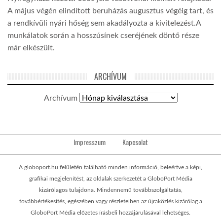
A május végén elindított beruházás augusztus végéig tart, és
a rendkívüli nyári hőség sem akadályozta a kivitelezést.A
munkálatok során a hosszúsínek cseréjének döntő része
már elkészült.
ARCHÍVUM
Archívum
Impresszum
Kapcsolat
A globoport.hu felületén található minden információ, beleértve a képi,
grafikai megjelenítést, az oldalak szerkezetét a GloboPort Média
kizárólagos tulajdona. Mindennemű továbbszolgáltatás,
továbbértékesítés, egészében vagy részleteiben az újraközlés kizárólag a
GloboPort Média előzetes írásbeli hozzájárulásával lehetséges.