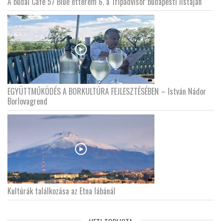
A budai Cafe 57 Blue étterem 6. a Tripadvisor budapesti listáján
EGYÜTTMŰKÖDÉS A BORKULTÚRA FEJLESZTÉSÉBEN – István Nádor
Borlovagrend
Kultúrák találkozása az Etna lábánál