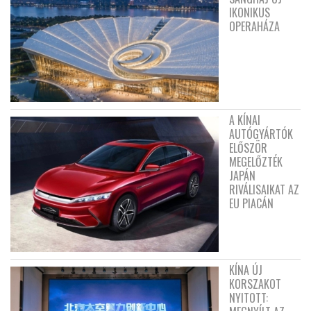
IKONIKUS
OPERAHÁZA
A KÍNAI
AUTÓGYÁRTÓK
ELŐSZÖR
MEGELŐZTÉK
JAPÁN
RIVÁLISAIKAT AZ
EU PIACÁN
KÍNA ÚJ
KORSZAKOT
NYITOTT: