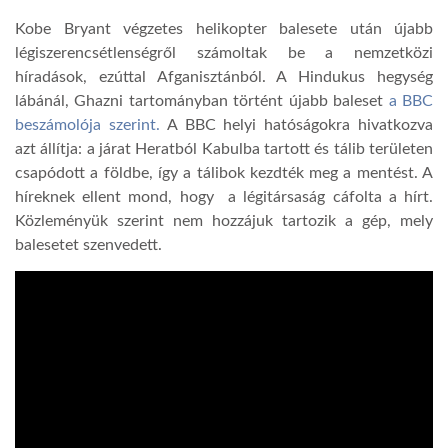
Kobe Bryant végzetes helikopter balesete után újabb
TROPICALMAGAZIN
légiszerencsétlenségről számoltak be a nemzetközi
híradások, ezúttal Afganisztánból. A Hindukus hegység
lábánál, Ghazni tartományban történt újabb baleset
a BBC
GLOBOTV
beszámolója szerint.
A BBC helyi hatóságokra hivatkozva
azt állítja: a járat Heratból Kabulba tartott és tálib területen
AFRIKA TUDÁSTÁR
csapódott a földbe, így a tálibok kezdték meg a mentést. A
híreknek ellent mond, hogy a légitársaság cáfolta a hírt.
Közleményük szerint nem hozzájuk tartozik a gép, mely
A NAP SZÉPE
balesetet szenvedett.
LINKTR.EE
GLOBOZSARU
DOBRAVERO.HU