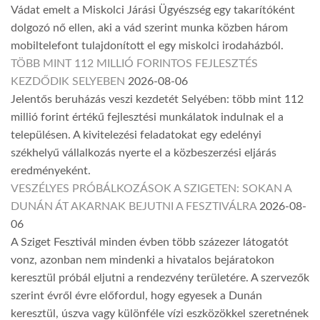
Vádat emelt a Miskolci Járási Ügyészség egy takarítóként
dolgozó nő ellen, aki a vád szerint munka közben három
mobiltelefont tulajdonított el egy miskolci irodaházból.
TÖBB MINT 112 MILLIÓ FORINTOS FEJLESZTÉS
KEZDŐDIK SELYEBEN
2026-08-06
Jelentős beruházás veszi kezdetét Selyében: több mint 112
millió forint értékű fejlesztési munkálatok indulnak el a
településen. A kivitelezési feladatokat egy edelényi
székhelyű vállalkozás nyerte el a közbeszerzési eljárás
eredményeként.
VESZÉLYES PRÓBÁLKOZÁSOK A SZIGETEN: SOKAN A
DUNÁN ÁT AKARNAK BEJUTNI A FESZTIVÁLRA
2026-08-
06
A Sziget Fesztivál minden évben több százezer látogatót
vonz, azonban nem mindenki a hivatalos bejáratokon
keresztül próbál eljutni a rendezvény területére. A szervezők
szerint évről évre előfordul, hogy egyesek a Dunán
keresztül, úszva vagy különféle vízi eszközökkel szeretnének