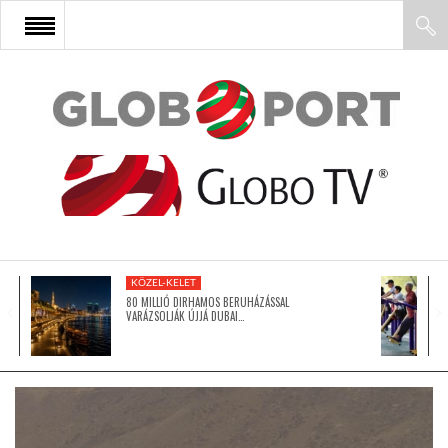
FŐOLDAL
AFRIKA
EURÓPA
KÖZEL-KELET
ÁZSIA
80 MILLIÓ DIRHAMOS BERUHÁZÁSSAL
VARÁZSOLJÁK ÚJJÁ DUBAI…
ÉSZAK-AMERIKA
LATIN-AMERIKA