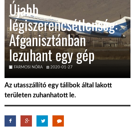
Újabb
KÖZEL-KELET
légiszerencsétlenség:
Afganisztánban
AUSZTRÁLIA
lezuhant egy gép
A VILÁG ITTHON
FARMOSI NÓRA
2020-01-27
MÉDIA
Az utasszállító egy tálibok által lakott
területen zuhanhatott le.
GLOBOTV BP
HÍR3D