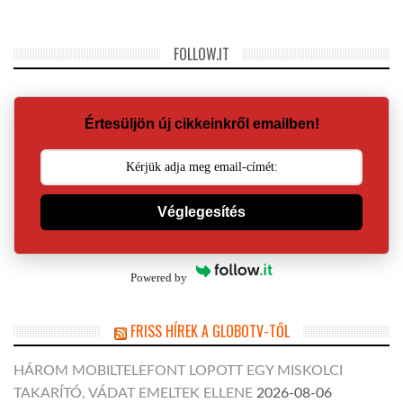
FOLLOW.IT
Értesüljön új cikkeinkről emailben!
Véglegesítés
Powered by
FRISS HÍREK A GLOBOTV-TŐL
HÁROM MOBILTELEFONT LOPOTT EGY MISKOLCI
TAKARÍTÓ, VÁDAT EMELTEK ELLENE
2026-08-06