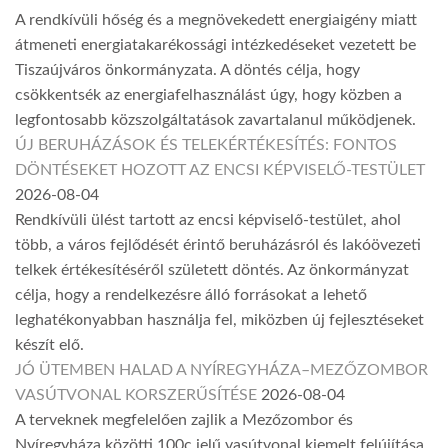
A rendkívüli hőség és a megnövekedett energiaigény miatt
átmeneti energiatakarékossági intézkedéseket vezetett be
Tiszaújváros önkormányzata. A döntés célja, hogy
csökkentsék az energiafelhasználást úgy, hogy közben a
legfontosabb közszolgáltatások zavartalanul működjenek.
ÚJ BERUHÁZÁSOK ÉS TELEKÉRTÉKESÍTÉS: FONTOS
DÖNTÉSEKET HOZOTT AZ ENCSI KÉPVISELŐ-TESTÜLET
2026-08-04
Rendkívüli ülést tartott az encsi képviselő-testület, ahol
több, a város fejlődését érintő beruházásról és lakóövezeti
telkek értékesítéséről született döntés. Az önkormányzat
célja, hogy a rendelkezésre álló forrásokat a lehető
leghatékonyabban használja fel, miközben új fejlesztéseket
készít elő.
JÓ ÜTEMBEN HALAD A NYÍREGYHÁZA–MEZŐZOMBOR
VASÚTVONAL KORSZERŰSÍTÉSE
2026-08-04
A terveknek megfelelően zajlik a Mezőzombor és
Nyíregyháza közötti 100c jelű vasútvonal kiemelt felújítása.