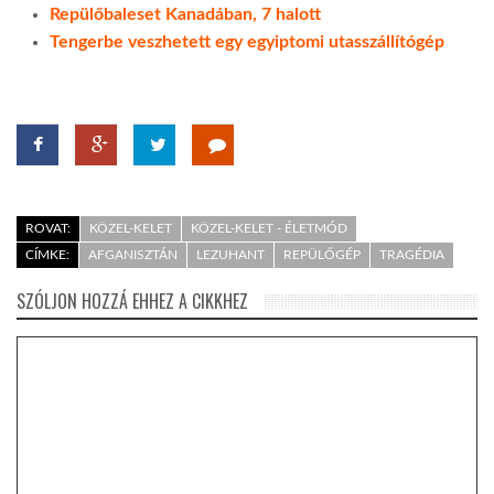
Repülőbaleset Kanadában, 7 halott
Tengerbe veszhetett egy egyiptomi utasszállítógép
ROVAT:
KÖZEL-KELET
KÖZEL-KELET - ÉLETMÓD
CÍMKE:
AFGANISZTÁN
LEZUHANT
REPÜLŐGÉP
TRAGÉDIA
SZÓLJON HOZZÁ EHHEZ A CIKKHEZ