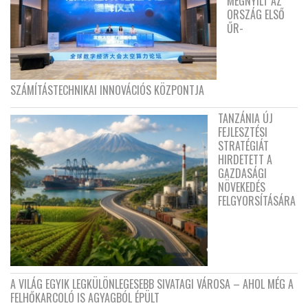
MEGNYÍLT AZ
ORSZÁG ELSŐ
ŰR-
SZÁMÍTÁSTECHNIKAI INNOVÁCIÓS KÖZPONTJA
TANZÁNIA ÚJ
FEJLESZTÉSI
STRATÉGIÁT
HIRDETETT A
GAZDASÁGI
NÖVEKEDÉS
FELGYORSÍTÁSÁRA
A VILÁG EGYIK LEGKÜLÖNLEGESEBB SIVATAGI VÁROSA – AHOL MÉG A
FELHŐKARCOLÓ IS AGYAGBÓL ÉPÜLT