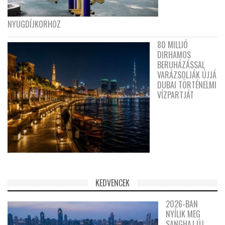
NYUGDÍJKORHOZ
80 MILLIÓ
DIRHAMOS
BERUHÁZÁSSAL
VARÁZSOLJÁK ÚJJÁ
DUBAI TÖRTÉNELMI
VÍZPARTJÁT
KEDVENCEK
2026-BAN
NYÍLIK MEG
SANGHAJ ÚJ