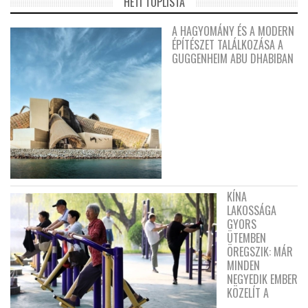
HETI TOPLISTA
A HAGYOMÁNY ÉS A MODERN
ÉPÍTÉSZET TALÁLKOZÁSA A
GUGGENHEIM ABU DHABIBAN
KÍNA
LAKOSSÁGA
GYORS
ÜTEMBEN
ÖREGSZIK: MÁR
MINDEN
NEGYEDIK EMBER
KÖZELÍT A