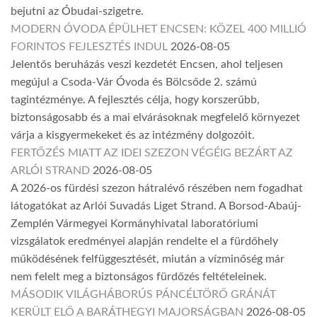
bejutni az Óbudai-szigetre.
MODERN ÓVODA ÉPÜLHET ENCSEN: KÖZEL 400 MILLIÓ
FORINTOS FEJLESZTÉS INDUL
2026-08-05
Jelentős beruházás veszi kezdetét Encsen, ahol teljesen
megújul a Csoda-Vár Óvoda és Bölcsőde 2. számú
tagintézménye. A fejlesztés célja, hogy korszerűbb,
biztonságosabb és a mai elvárásoknak megfelelő környezet
várja a kisgyermekeket és az intézmény dolgozóit.
FERTŐZÉS MIATT AZ IDEI SZEZON VÉGÉIG BEZÁRT AZ
ARLÓI STRAND
2026-08-05
A 2026-os fürdési szezon hátralévő részében nem fogadhat
látogatókat az Arlói Suvadás Liget Strand. A Borsod-Abaúj-
Zemplén Vármegyei Kormányhivatal laboratóriumi
vizsgálatok eredményei alapján rendelte el a fürdőhely
működésének felfüggesztését, miután a vízminőség már
nem felelt meg a biztonságos fürdőzés feltételeinek.
MÁSODIK VILÁGHÁBORÚS PÁNCÉLTÖRŐ GRÁNÁT
KERÜLT ELŐ A BARÁTHEGYI MAJORSÁGBAN
2026-08-05