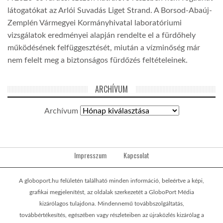
látogatókat az Arlói Suvadás Liget Strand. A Borsod-Abaúj-
Zemplén Vármegyei Kormányhivatal laboratóriumi
vizsgálatok eredményei alapján rendelte el a fürdőhely
működésének felfüggesztését, miután a vízminőség már
nem felelt meg a biztonságos fürdőzés feltételeinek.
ARCHÍVUM
Archívum
Impresszum
Kapcsolat
A globoport.hu felületén található minden információ, beleértve a képi,
grafikai megjelenítést, az oldalak szerkezetét a GloboPort Média
kizárólagos tulajdona. Mindennemű továbbszolgáltatás,
továbbértékesítés, egészében vagy részleteiben az újraközlés kizárólag a