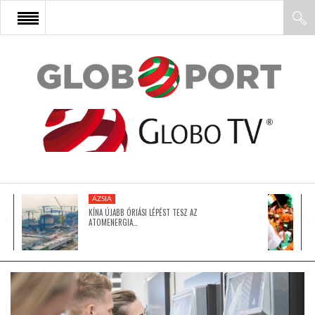
FŐOLDAL
AFRIKA
EURÓPA
ÁZSIA
ÁZSIA
KÍNA ÚJABB ÓRIÁSI LÉPÉST TESZ AZ
ATOMENERGIA…
ÉSZAK-AMERIKA
LATIN-AMERIKA