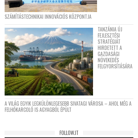
SZÁMÍTÁSTECHNIKAI INNOVÁCIÓS KÖZPONTJA
TANZÁNIA ÚJ
FEJLESZTÉSI
STRATÉGIÁT
HIRDETETT A
GAZDASÁGI
NÖVEKEDÉS
FELGYORSÍTÁSÁRA
A VILÁG EGYIK LEGKÜLÖNLEGESEBB SIVATAGI VÁROSA – AHOL MÉG A
FELHŐKARCOLÓ IS AGYAGBÓL ÉPÜLT
FOLLOW.IT