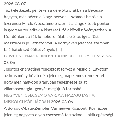
2026-08-07
Tűz keletkezett pénteken a délelőtti órákban a Bekecsi-
hegyen, más néven a Nagy-hegyen – számolt be róla a
Szerencsi Hírek. A beszámoló szerint a lángok több ponton
is gyorsan terjedtek a kiszáradt, földközeli növényzetben. A
tűz időnként a fák lombkoronáját is elérte, így a füst
messziről is jól látható volt. A környéken jelentős számban
találhatók szőlőültetvények, […]
BŐVÍTENÉ NAPERŐMŰVÉT A MISKOLCI EGYETEM
2026-
08-06
Jelentős energetikai fejlesztést tervez a Miskolci Egyetem:
az intézmény bővítené a jelenlegi napelemes rendszerét,
hogy még nagyobb arányban fedezhesse saját
villamosenergia-igényét megújuló forrásból.
NEGYVEN CSECSEMŐ VÁRJA A HAZAJUTÁST A
MISKOLCI KÓRHÁZBAN
2026-08-06
A Borsod-Abaúj-Zemplén Vármegyei Központi Kórházban
jelenleg negyven olyan csecsemő tartózkodik, akik egészségi