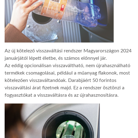
TROPICALMAGAZIN
GLOBOTV
Az új kötelező visszaváltási rendszer Magyarországon 2024
AFRIKA TUDÁSTÁR
januárjától lépett életbe, és számos előnnyel jár.
Az eddig opcionálisan visszaváltható, nem újrahasználható
A NAP SZÉPE
termékek csomagolásai, például a műanyag flakonok, most
kötelezően visszaváltandóak. Darabjáért 50 forintos
visszaváltási árat fizetnek majd. Ez a rendszer ösztönzi a
LINKTR.EE
fogyasztókat a visszaváltásra és az újrahasznosításra.
GLOBOZSARU
DOBRAVERO.HU