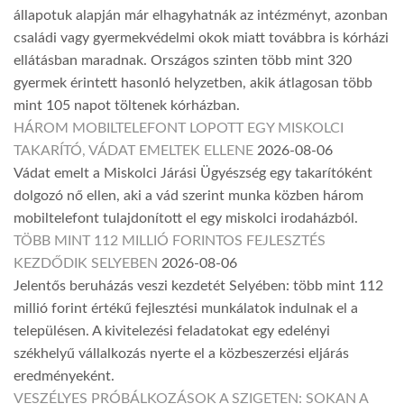
állapotuk alapján már elhagyhatnák az intézményt, azonban
családi vagy gyermekvédelmi okok miatt továbbra is kórházi
ellátásban maradnak. Országos szinten több mint 320
gyermek érintett hasonló helyzetben, akik átlagosan több
mint 105 napot töltenek kórházban.
HÁROM MOBILTELEFONT LOPOTT EGY MISKOLCI
TAKARÍTÓ, VÁDAT EMELTEK ELLENE
2026-08-06
Vádat emelt a Miskolci Járási Ügyészség egy takarítóként
dolgozó nő ellen, aki a vád szerint munka közben három
mobiltelefont tulajdonított el egy miskolci irodaházból.
TÖBB MINT 112 MILLIÓ FORINTOS FEJLESZTÉS
KEZDŐDIK SELYEBEN
2026-08-06
Jelentős beruházás veszi kezdetét Selyében: több mint 112
millió forint értékű fejlesztési munkálatok indulnak el a
településen. A kivitelezési feladatokat egy edelényi
székhelyű vállalkozás nyerte el a közbeszerzési eljárás
eredményeként.
VESZÉLYES PRÓBÁLKOZÁSOK A SZIGETEN: SOKAN A