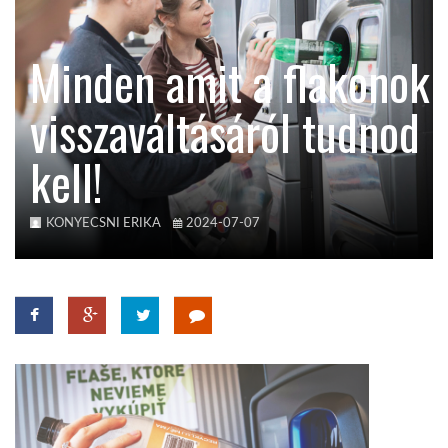
KÖZEL-KELET
Minden amit a flakonok
visszaváltásáról tudnod
AUSZTRÁLIA
kell!
A VILÁG ITTHON
KONYECSNI ERIKA
2024-07-07
MÉDIA
GLOBOTV BP
HÍR3D