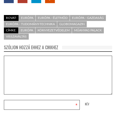
ROVAT:
EURÓPA
EURÓPA - ÉLETMÓD
EURÓPA - GAZDASÁG
EURÓPA - TUDOMÁNY-TECHNIKA
GLOBOMAGAZIN
CÍMKE:
EURÓPA
KÖRNYEZETVÉDELEM
MŰANYAG PALACK
VISSZAVÁLTÁS
SZÓLJON HOZZÁ EHHEZ A CIKKHEZ
*
NÉV