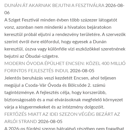
DUNÁN ÁT AKARNAK BEJUTNI A FESZTIVÁLRA
2026-08-
06
A Sziget Fesztivál minden évben több százezer látogatót
vonz, azonban nem mindenki a hivatalos bejáratokon
keresztül próbál eljutni a rendezvény területére. A szervezők
szerint évről évre előfordul, hogy egyesek a Dunán
keresztül, úszva vagy különféle vízi eszközökkel szeretnének
bejutni az Óbudai-szigetre.
MODERN ÓVODA ÉPÜLHET ENCSEN: KÖZEL 400 MILLIÓ
FORINTOS FEJLESZTÉS INDUL
2026-08-05
Jelentős beruházás veszi kezdetét Encsen, ahol teljesen
megújul a Csoda-Vár Óvoda és Bölcsőde 2. számú
tagintézménye. A fejlesztés célja, hogy korszerűbb,
biztonságosabb és a mai elvárásoknak megfelelő környezet
várja a kisgyermekeket és az intézmény dolgozóit.
FERTŐZÉS MIATT AZ IDEI SZEZON VÉGÉIG BEZÁRT AZ
ARLÓI STRAND
2026-08-05
A 2026-os fürdési szezon hátralévő részében nem fogadhat