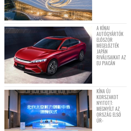
A KÍNAI
AUTÓGYÁRTÓK
ELŐSZÖR
MEGELŐZTÉK
JAPÁN
RIVÁLISAIKAT AZ
EU PIACÁN
KÍNA ÚJ
KORSZAKOT
NYITOTT:
MEGNYÍLT AZ
ORSZÁG ELSŐ
ŰR-