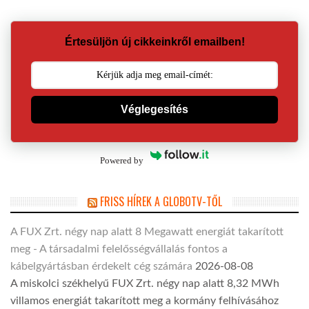
Értesüljön új cikkeinkről emailben!
Véglegesítés
Powered by
FRISS HÍREK A GLOBOTV-TŐL
A FUX Zrt. négy nap alatt 8 Megawatt energiát takarított
meg - A társadalmi felelősségvállalás fontos a
kábelgyártásban érdekelt cég számára
2026-08-08
A miskolci székhelyű FUX Zrt. négy nap alatt 8,32 MWh
villamos energiát takarított meg a kormány felhívásához