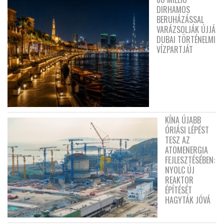
DIRHAMOS
BERUHÁZÁSSAL
VARÁZSOLJÁK ÚJJÁ
DUBAI TÖRTÉNELMI
VÍZPARTJÁT
KÍNA ÚJABB
ÓRIÁSI LÉPÉST
TESZ AZ
ATOMENERGIA
FEJLESZTÉSÉBEN:
NYOLC ÚJ
REAKTOR
ÉPÍTÉSÉT
HAGYTÁK JÓVÁ