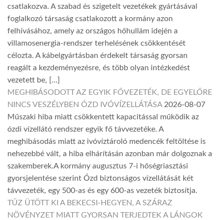
csatlakozva. A szabad és szigetelt vezetékek gyártásával
foglalkozó társaság csatlakozott a kormány azon
felhívásához, amely az országos hőhullám idején a
villamosenergia-rendszer terhelésének csökkentését
célozta. A kábelgyártásban érdekelt társaság gyorsan
reagált a kezdeményezésre, és több olyan intézkedést
vezetett be, […]
MEGHIBÁSODOTT AZ EGYIK FŐVEZETÉK, DE EGYELŐRE
NINCS VESZÉLYBEN ÓZD IVÓVÍZELLÁTÁSA
2026-08-07
Műszaki hiba miatt csökkentett kapacitással működik az
ózdi vízellátó rendszer egyik fő távvezetéke. A
meghibásodás miatt az ivóvíztároló medencék feltöltése is
nehezebbé vált, a hiba elhárításán azonban már dolgoznak a
szakemberek.A kormány augusztus 7-i hőségriasztási
gyorsjelentése szerint Ózd biztonságos vízellátását két
távvezeték, egy 500-as és egy 600-as vezeték biztosítja.
TŰZ ÜTÖTT KI A BEKECSI-HEGYEN, A SZÁRAZ
NÖVÉNYZET MIATT GYORSAN TERJEDTEK A LÁNGOK