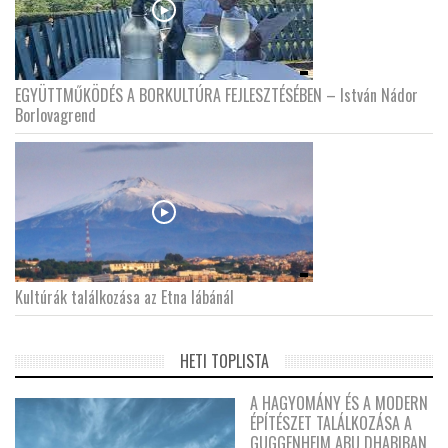
EGYÜTTMŰKÖDÉS A BORKULTÚRA FEJLESZTÉSÉBEN – István Nádor
Borlovagrend
Kultúrák találkozása az Etna lábánál
HETI TOPLISTA
A HAGYOMÁNY ÉS A MODERN
ÉPÍTÉSZET TALÁLKOZÁSA A
GUGGENHEIM ABU DHABIBAN