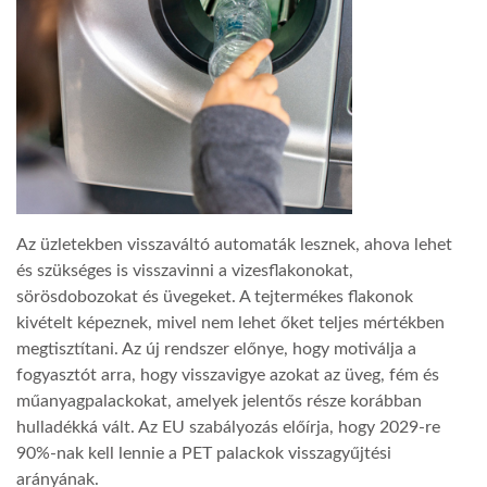
LATIMO.HU
GLOBOBOOK
Az üzletekben visszaváltó automaták lesznek, ahova lehet
és szükséges is visszavinni a vizesflakonokat,
sörösdobozokat és üvegeket. A tejtermékes flakonok
kivételt képeznek, mivel nem lehet őket teljes mértékben
megtisztítani. Az új rendszer előnye, hogy motiválja a
fogyasztót arra, hogy visszavigye azokat az üveg, fém és
műanyagpalackokat, amelyek jelentős része korábban
hulladékká vált. Az EU szabályozás előírja, hogy 2029-re
90%-nak kell lennie a PET palackok visszagyűjtési
arányának.