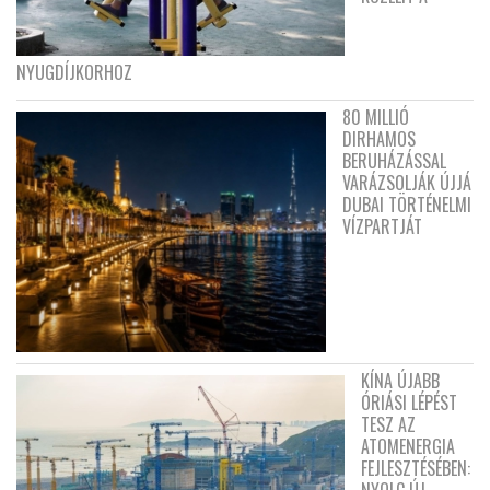
NYUGDÍJKORHOZ
80 MILLIÓ
DIRHAMOS
BERUHÁZÁSSAL
VARÁZSOLJÁK ÚJJÁ
DUBAI TÖRTÉNELMI
VÍZPARTJÁT
KÍNA ÚJABB
ÓRIÁSI LÉPÉST
TESZ AZ
ATOMENERGIA
FEJLESZTÉSÉBEN:
NYOLC ÚJ