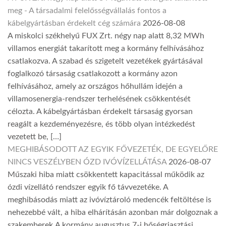
meg - A társadalmi felelősségvállalás fontos a
kábelgyártásban érdekelt cég számára
2026-08-08
A miskolci székhelyű FUX Zrt. négy nap alatt 8,32 MWh
villamos energiát takarított meg a kormány felhívásához
csatlakozva. A szabad és szigetelt vezetékek gyártásával
foglalkozó társaság csatlakozott a kormány azon
felhívásához, amely az országos hőhullám idején a
villamosenergia-rendszer terhelésének csökkentését
célozta. A kábelgyártásban érdekelt társaság gyorsan
reagált a kezdeményezésre, és több olyan intézkedést
vezetett be, […]
MEGHIBÁSODOTT AZ EGYIK FŐVEZETÉK, DE EGYELŐRE
NINCS VESZÉLYBEN ÓZD IVÓVÍZELLÁTÁSA
2026-08-07
Műszaki hiba miatt csökkentett kapacitással működik az
ózdi vízellátó rendszer egyik fő távvezetéke. A
meghibásodás miatt az ivóvíztároló medencék feltöltése is
nehezebbé vált, a hiba elhárításán azonban már dolgoznak a
szakemberek.A kormány augusztus 7-i hőségriasztási