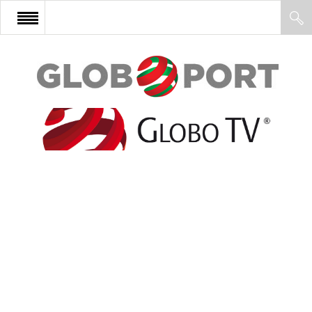
FŐOLDAL
AFRIKA
EURÓPA
ÁZSIA
ÉSZAK-AMERIKA
LATIN-AMERIKA