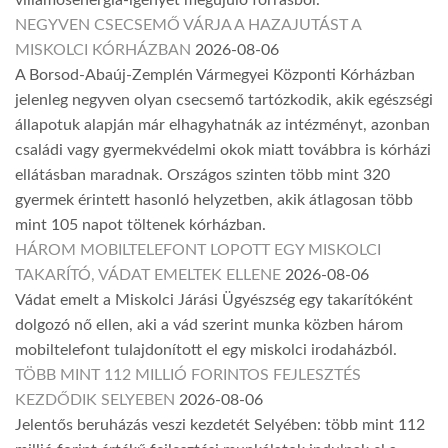
NEGYVEN CSECSEMŐ VÁRJA A HAZAJUTÁST A
MISKOLCI KÓRHÁZBAN
2026-08-06
A Borsod-Abaúj-Zemplén Vármegyei Központi Kórházban
jelenleg negyven olyan csecsemő tartózkodik, akik egészségi
állapotuk alapján már elhagyhatnák az intézményt, azonban
családi vagy gyermekvédelmi okok miatt továbbra is kórházi
ellátásban maradnak. Országos szinten több mint 320
gyermek érintett hasonló helyzetben, akik átlagosan több
mint 105 napot töltenek kórházban.
HÁROM MOBILTELEFONT LOPOTT EGY MISKOLCI
TAKARÍTÓ, VÁDAT EMELTEK ELLENE
2026-08-06
Vádat emelt a Miskolci Járási Ügyészség egy takarítóként
dolgozó nő ellen, aki a vád szerint munka közben három
mobiltelefont tulajdonított el egy miskolci irodaházból.
TÖBB MINT 112 MILLIÓ FORINTOS FEJLESZTÉS
KEZDŐDIK SELYEBEN
2026-08-06
Jelentős beruházás veszi kezdetét Selyében: több mint 112