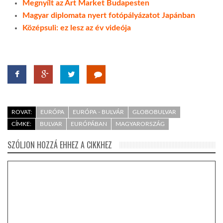
Megnyílt az Art Market Budapesten
Magyar diplomata nyert fotópályázatot Japánban
Középsuli: ez lesz az év videója
ROVAT:
EURÓPA
EURÓPA - BULVÁR
GLOBOBULVAR
CÍMKE:
BULVAR
EURÓPÁBAN
MAGYARORSZÁG
SZÓLJON HOZZÁ EHHEZ A CIKKHEZ