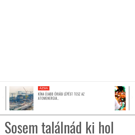
KÖZEL-KELET
AUSZTRÁLIA
A VILÁG ITTHON
MÉDIA
ÁZSIA
KÍNA ÚJABB ÓRIÁSI LÉPÉST TESZ AZ
ATOMENERGIA…
GLOBOTV BP
Sosem találnád ki hol
HÍR3D