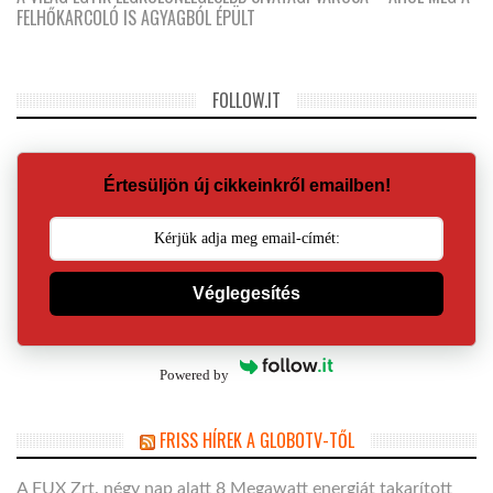
FELHŐKARCOLÓ IS AGYAGBÓL ÉPÜLT
FOLLOW.IT
Értesüljön új cikkeinkről emailben!
Véglegesítés
Powered by
FRISS HÍREK A GLOBOTV-TŐL
A FUX Zrt. négy nap alatt 8 Megawatt energiát takarított