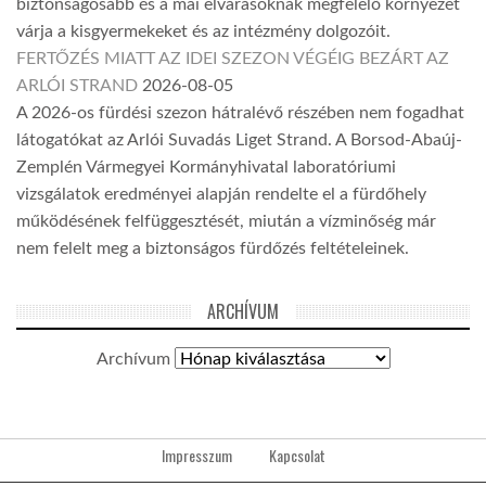
biztonságosabb és a mai elvárásoknak megfelelő környezet
várja a kisgyermekeket és az intézmény dolgozóit.
FERTŐZÉS MIATT AZ IDEI SZEZON VÉGÉIG BEZÁRT AZ
ARLÓI STRAND
2026-08-05
A 2026-os fürdési szezon hátralévő részében nem fogadhat
látogatókat az Arlói Suvadás Liget Strand. A Borsod-Abaúj-
Zemplén Vármegyei Kormányhivatal laboratóriumi
vizsgálatok eredményei alapján rendelte el a fürdőhely
működésének felfüggesztését, miután a vízminőség már
nem felelt meg a biztonságos fürdőzés feltételeinek.
ARCHÍVUM
Archívum
Impresszum
Kapcsolat