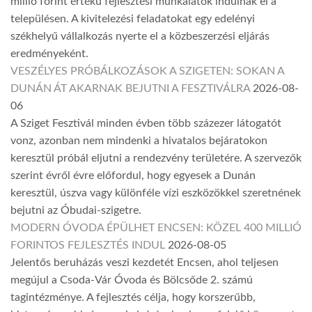
millió forint értékű fejlesztési munkálatok indulnak el a
településen. A kivitelezési feladatokat egy edelényi
székhelyű vállalkozás nyerte el a közbeszerzési eljárás
eredményeként.
VESZÉLYES PRÓBÁLKOZÁSOK A SZIGETEN: SOKAN A
DUNÁN ÁT AKARNAK BEJUTNI A FESZTIVÁLRA
2026-08-
06
A Sziget Fesztivál minden évben több százezer látogatót
vonz, azonban nem mindenki a hivatalos bejáratokon
keresztül próbál eljutni a rendezvény területére. A szervezők
szerint évről évre előfordul, hogy egyesek a Dunán
keresztül, úszva vagy különféle vízi eszközökkel szeretnének
bejutni az Óbudai-szigetre.
MODERN ÓVODA ÉPÜLHET ENCSEN: KÖZEL 400 MILLIÓ
FORINTOS FEJLESZTÉS INDUL
2026-08-05
Jelentős beruházás veszi kezdetét Encsen, ahol teljesen
megújul a Csoda-Vár Óvoda és Bölcsőde 2. számú
tagintézménye. A fejlesztés célja, hogy korszerűbb,