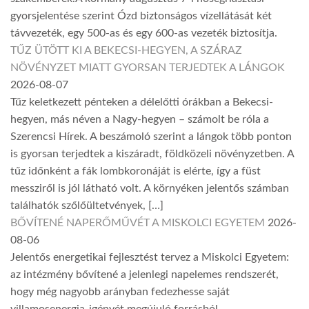
gyorsjelentése szerint Ózd biztonságos vízellátását két
távvezeték, egy 500-as és egy 600-as vezeték biztosítja.
TŰZ ÜTÖTT KI A BEKECSI-HEGYEN, A SZÁRAZ
NÖVÉNYZET MIATT GYORSAN TERJEDTEK A LÁNGOK
2026-08-07
Tűz keletkezett pénteken a délelőtti órákban a Bekecsi-
hegyen, más néven a Nagy-hegyen – számolt be róla a
Szerencsi Hírek. A beszámoló szerint a lángok több ponton
is gyorsan terjedtek a kiszáradt, földközeli növényzetben. A
tűz időnként a fák lombkoronáját is elérte, így a füst
messziről is jól látható volt. A környéken jelentős számban
találhatók szőlőültetvények, […]
BŐVÍTENÉ NAPERŐMŰVÉT A MISKOLCI EGYETEM
2026-
08-06
Jelentős energetikai fejlesztést tervez a Miskolci Egyetem:
az intézmény bővítené a jelenlegi napelemes rendszerét,
hogy még nagyobb arányban fedezhesse saját
villamosenergia-igényét megújuló forrásból.