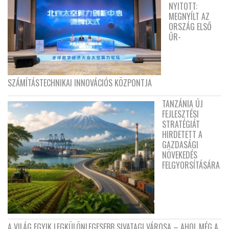
NYITOTT:
MEGNYÍLT AZ
ORSZÁG ELSŐ
ŰR-
SZÁMÍTÁSTECHNIKAI INNOVÁCIÓS KÖZPONTJA
TANZÁNIA ÚJ
FEJLESZTÉSI
STRATÉGIÁT
HIRDETETT A
GAZDASÁGI
NÖVEKEDÉS
FELGYORSÍTÁSÁRA
A VILÁG EGYIK LEGKÜLÖNLEGESEBB SIVATAGI VÁROSA – AHOL MÉG A