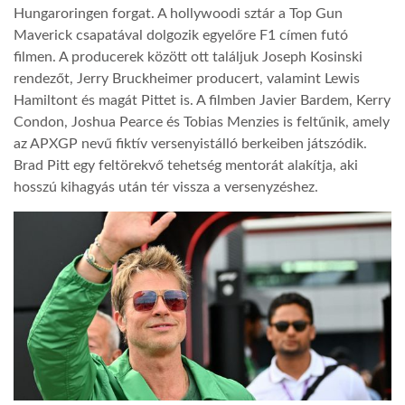
Hungaroringen forgat. A hollywoodi sztár a Top Gun
Maverick csapatával dolgozik egyelőre F1 címen futó
LATIMO.HU
filmen. A producerek között ott találjuk Joseph Kosinski
rendezőt, Jerry Bruckheimer producert, valamint Lewis
GLOBOBOOK
Hamiltont és magát Pittet is. A filmben Javier Bardem, Kerry
Condon, Joshua Pearce és Tobias Menzies is feltűnik, amely
az APXGP nevű fiktív versenyistálló berkeiben játszódik.
Brad Pitt egy feltörekvő tehetség mentorát alakítja, aki
hosszú kihagyás után tér vissza a versenyzéshez.