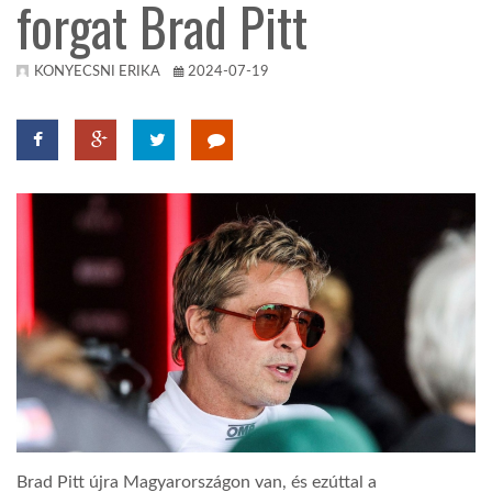
forgat Brad Pitt
TROPICALMAGAZIN
KONYECSNI ERIKA
2024-07-19
GLOBOTV
AFRIKA TUDÁSTÁR
A NAP SZÉPE
LINKTR.EE
GLOBOZSARU
DOBRAVERO.HU
Brad Pitt újra Magyarországon van, és ezúttal a