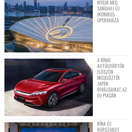
NYÍLIK MEG
SANGHAJ ÚJ
IKONIKUS
OPERAHÁZA
A KÍNAI
AUTÓGYÁRTÓK
ELŐSZÖR
MEGELŐZTÉK
JAPÁN
RIVÁLISAIKAT AZ
EU PIACÁN
KÍNA ÚJ
KORSZAKOT