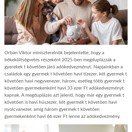
TROPICALMAGAZIN
GLOBOTV
AFRIKA TUDÁSTÁR
Orbán Viktor miniszterelnök bejelentette, hogy a
békeköltségvetés részeként 2025-ben megduplázzák a
gyerekek t követően járó adókedvezményt. Napjainkban a
A NAP SZÉPE
családok egy gyermek t követően havi tízezer, két gyermek t
követően havi negyvenezer, három, esetleg több gyermek t
LINKTR.EE
követően gyermekenként havi 33 ezer Ft adókedvezményt
kapnak. A megduplázás azt jelenti, hogy már egy gyermek t
követően is havi húszezer, két gyermek t követően havi
GLOBOZSARU
nyolcvanezer, amíg három gyermek t követően
gyermekenként havi 66 ezer Ft lenne az adókedvezmény.
DOBRAVERO.HU