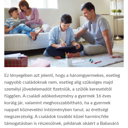
LATIMO.HU
GLOBOBOOK
Ez lényegében azt jelenti, hogy a háromgyermekes, esetleg
nagyobb családoknak nem, esetleg alig szükséges majd
személyi jövedelemadót fizetniük, a szülők keresetétől
függően. A családi adókedvezmény a gyermek 16 éves
koráig jár, valamint meghosszabbítható, ha a gyermek
nappali köznevelési intézményben tanul, az érettségi
megszerzéséig. A családok további közel harmincféle
támogatásban is részesülnek, példának okáért a Babaváró