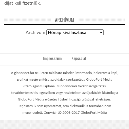
díjat kell fizetniük.
ARCHÍVUM
Archívum
Impresszum
Kapcsolat
A globoport.hu felületén található minden információ, beleértve a képi,
grafikai megjelenítést, az oldalak szerkezetét a GloboPort Média
kizárólagos tulajdona. Mindennemű továbbszolgáltatás,
továbbértékesítés, egészében vagy részleteiben az újraközlés kizárólag a
GloboPort Média előzetes írásbeli hozzájárulásával lehetséges.
Terjesztésük sem nyomtatott, sem elektronikus formában nem
megengedett. Copyright© 2008-2017 GloboPort Média