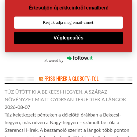
Értesüljön új cikkeinkről emailben!
Véglegesítés
Powered by
FRISS HÍREK A GLOBOTV-TŐL
TŰZ ÜTÖTT KI A BEKECSI-HEGYEN, A SZÁRAZ
NÖVÉNYZET MIATT GYORSAN TERJEDTEK A LÁNGOK
2026-08-07
Tűz keletkezett pénteken a délelőtti órákban a Bekecsi-
hegyen, más néven a Nagy-hegyen – számolt be róla a
Szerencsi Hírek. A beszámoló szerint a lángok több ponton