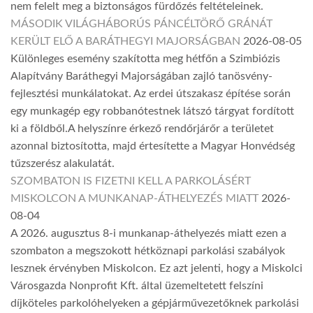
nem felelt meg a biztonságos fürdőzés feltételeinek.
MÁSODIK VILÁGHÁBORÚS PÁNCÉLTÖRŐ GRÁNÁT
KERÜLT ELŐ A BARÁTHEGYI MAJORSÁGBAN
2026-08-05
Különleges esemény szakította meg hétfőn a Szimbiózis
Alapítvány Baráthegyi Majorságában zajló tanösvény-
fejlesztési munkálatokat. Az erdei útszakasz építése során
egy munkagép egy robbanótestnek látszó tárgyat fordított
ki a földből.A helyszínre érkező rendőrjárőr a területet
azonnal biztosította, majd értesítette a Magyar Honvédség
tűzszerész alakulatát.
SZOMBATON IS FIZETNI KELL A PARKOLÁSÉRT
MISKOLCON A MUNKANAP-ÁTHELYEZÉS MIATT
2026-
08-04
A 2026. augusztus 8-i munkanap-áthelyezés miatt ezen a
szombaton a megszokott hétköznapi parkolási szabályok
lesznek érvényben Miskolcon. Ez azt jelenti, hogy a Miskolci
Városgazda Nonprofit Kft. által üzemeltetett felszíni
díjköteles parkolóhelyeken a gépjárművezetőknek parkolási