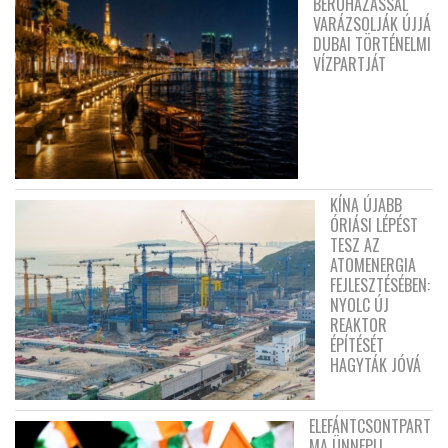
BERUHÁZÁSSAL
VARÁZSOLJÁK ÚJJÁ
DUBAI TÖRTÉNELMI
VÍZPARTJÁT
KÍNA ÚJABB
ÓRIÁSI LÉPÉST
TESZ AZ
ATOMENERGIA
FEJLESZTÉSÉBEN:
NYOLC ÚJ
REAKTOR
ÉPÍTÉSÉT
HAGYTÁK JÓVÁ
ELEFÁNTCSONTPART
MA ÜNNEPLI