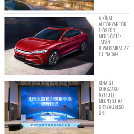
A KÍNAI
AUTÓGYÁRTÓK
ELŐSZÖR
MEGELŐZTÉK
JAPÁN
RIVÁLISAIKAT AZ
EU PIACÁN
KÍNA ÚJ
KORSZAKOT
NYITOTT:
MEGNYÍLT AZ
ORSZÁG ELSŐ
ŰR-