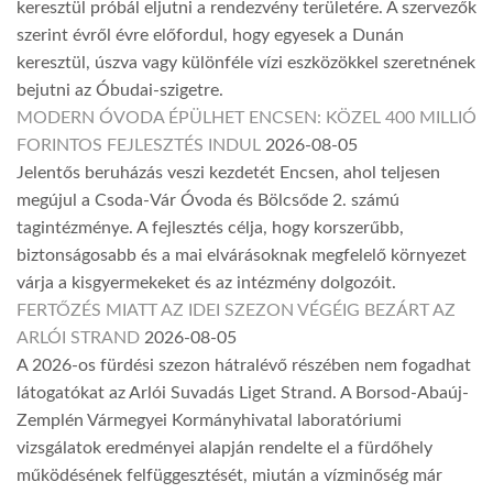
keresztül próbál eljutni a rendezvény területére. A szervezők
szerint évről évre előfordul, hogy egyesek a Dunán
keresztül, úszva vagy különféle vízi eszközökkel szeretnének
bejutni az Óbudai-szigetre.
MODERN ÓVODA ÉPÜLHET ENCSEN: KÖZEL 400 MILLIÓ
FORINTOS FEJLESZTÉS INDUL
2026-08-05
Jelentős beruházás veszi kezdetét Encsen, ahol teljesen
megújul a Csoda-Vár Óvoda és Bölcsőde 2. számú
tagintézménye. A fejlesztés célja, hogy korszerűbb,
biztonságosabb és a mai elvárásoknak megfelelő környezet
várja a kisgyermekeket és az intézmény dolgozóit.
FERTŐZÉS MIATT AZ IDEI SZEZON VÉGÉIG BEZÁRT AZ
ARLÓI STRAND
2026-08-05
A 2026-os fürdési szezon hátralévő részében nem fogadhat
látogatókat az Arlói Suvadás Liget Strand. A Borsod-Abaúj-
Zemplén Vármegyei Kormányhivatal laboratóriumi
vizsgálatok eredményei alapján rendelte el a fürdőhely
működésének felfüggesztését, miután a vízminőség már