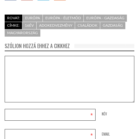
ROVAT:
EURÓPA
EURÓPA - ÉLETMÓD
EURÓPA - GAZDASÁG
CÍMKE:
16ÉV
ADOKEDVEZMÉNY
CSALÁDOK
GAZDASÁG
MAGYARORSZÁG
SZÓLJON HOZZÁ EHHEZ A CIKKHEZ
*
NÉV
*
EMAIL