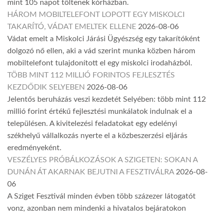
mint 105 napot töltenek kórházban.
HÁROM MOBILTELEFONT LOPOTT EGY MISKOLCI
TAKARÍTÓ, VÁDAT EMELTEK ELLENE
2026-08-06
Vádat emelt a Miskolci Járási Ügyészség egy takarítóként
dolgozó nő ellen, aki a vád szerint munka közben három
mobiltelefont tulajdonított el egy miskolci irodaházból.
TÖBB MINT 112 MILLIÓ FORINTOS FEJLESZTÉS
KEZDŐDIK SELYEBEN
2026-08-06
Jelentős beruházás veszi kezdetét Selyében: több mint 112
millió forint értékű fejlesztési munkálatok indulnak el a
településen. A kivitelezési feladatokat egy edelényi
székhelyű vállalkozás nyerte el a közbeszerzési eljárás
eredményeként.
VESZÉLYES PRÓBÁLKOZÁSOK A SZIGETEN: SOKAN A
DUNÁN ÁT AKARNAK BEJUTNI A FESZTIVÁLRA
2026-08-
06
A Sziget Fesztivál minden évben több százezer látogatót
vonz, azonban nem mindenki a hivatalos bejáratokon