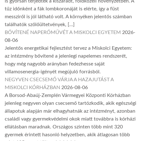
is gyorsan terjedtek a kiszáradt, földközeli növényzetben. A
tűz időnként a fák lombkoronáját is elérte, így a füst
messziről is jól látható volt. A környéken jelentős számban
találhatók szőlőültetvények, […]
BŐVÍTENÉ NAPERŐMŰVÉT A MISKOLCI EGYETEM
2026-
08-06
Jelentős energetikai fejlesztést tervez a Miskolci Egyetem:
az intézmény bővítené a jelenlegi napelemes rendszerét,
hogy még nagyobb arányban fedezhesse saját
villamosenergia-igényét megújuló forrásból.
NEGYVEN CSECSEMŐ VÁRJA A HAZAJUTÁST A
MISKOLCI KÓRHÁZBAN
2026-08-06
A Borsod-Abaúj-Zemplén Vármegyei Központi Kórházban
jelenleg negyven olyan csecsemő tartózkodik, akik egészségi
állapotuk alapján már elhagyhatnák az intézményt, azonban
családi vagy gyermekvédelmi okok miatt továbbra is kórházi
ellátásban maradnak. Országos szinten több mint 320
gyermek érintett hasonló helyzetben, akik átlagosan több