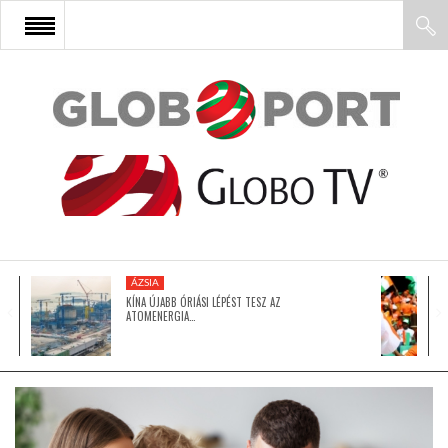
FŐOLDAL
AFRIKA
EURÓPA
ÁZSIA
ÁZSIA
KÍNA ÚJABB ÓRIÁSI LÉPÉST TESZ AZ
ATOMENERGIA…
ÉSZAK-AMERIKA
LATIN-AMERIKA