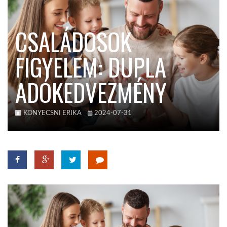
KÖZEL-KELET
CSALÁDOSOK
FIGYELEM: DUPLA
AUSZTRÁLIA
ADÓKEDVEZMÉNY
A VILÁG ITTHON
KONYECSNI ERIKA
2024-07-31
MÉDIA
GLOBOTV BP
HÍR3D