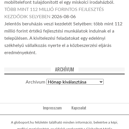
mobiltelefont tulajdonított el egy miskolci irodaházból.
TÖBB MINT 112 MILLIÓ FORINTOS FEJLESZTÉS
KEZDŐDIK SELYEBEN
2026-08-06
Jelentős beruházás veszi kezdetét Selyében: több mint 112
millió forint értékű fejlesztési munkálatok indulnak el a
településen. A kivitelezési feladatokat egy edelényi
székhelyű vállalkozás nyerte el a közbeszerzési eljárás
eredményeként.
ARCHÍVUM
Archívum
Impresszum
Kapcsolat
A globoport.hu felületén található minden információ, beleértve a képi,
grafikai megjelenítést, az oldalak szerkezetét a GloboPort Média