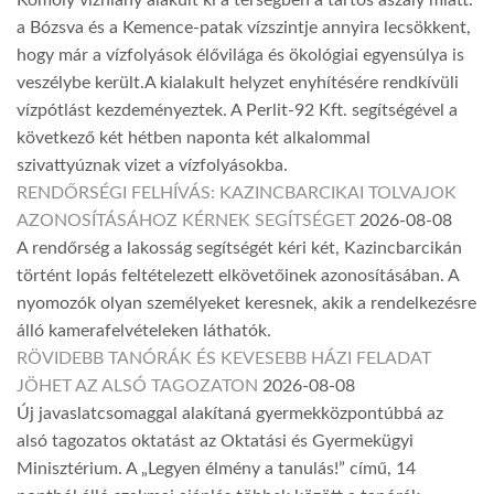
a Bózsva és a Kemence-patak vízszintje annyira lecsökkent,
hogy már a vízfolyások élővilága és ökológiai egyensúlya is
veszélybe került.A kialakult helyzet enyhítésére rendkívüli
vízpótlást kezdeményeztek. A Perlit-92 Kft. segítségével a
következő két hétben naponta két alkalommal
szivattyúznak vizet a vízfolyásokba.
RENDŐRSÉGI FELHÍVÁS: KAZINCBARCIKAI TOLVAJOK
AZONOSÍTÁSÁHOZ KÉRNEK SEGÍTSÉGET
2026-08-08
A rendőrség a lakosság segítségét kéri két, Kazincbarcikán
történt lopás feltételezett elkövetőinek azonosításában. A
nyomozók olyan személyeket keresnek, akik a rendelkezésre
álló kamerafelvételeken láthatók.
RÖVIDEBB TANÓRÁK ÉS KEVESEBB HÁZI FELADAT
JÖHET AZ ALSÓ TAGOZATON
2026-08-08
Új javaslatcsomaggal alakítaná gyermekközpontúbbá az
alsó tagozatos oktatást az Oktatási és Gyermekügyi
Minisztérium. A „Legyen élmény a tanulás!” című, 14