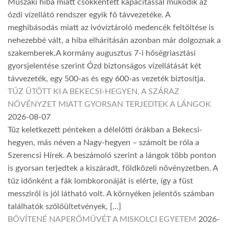
Műszaki hiba miatt csökkentett kapacitással működik az
ózdi vízellátó rendszer egyik fő távvezetéke. A
meghibásodás miatt az ivóvíztároló medencék feltöltése is
nehezebbé vált, a hiba elhárításán azonban már dolgoznak a
szakemberek.A kormány augusztus 7-i hőségriasztási
gyorsjelentése szerint Ózd biztonságos vízellátását két
távvezeték, egy 500-as és egy 600-as vezeték biztosítja.
TŰZ ÜTÖTT KI A BEKECSI-HEGYEN, A SZÁRAZ
NÖVÉNYZET MIATT GYORSAN TERJEDTEK A LÁNGOK
2026-08-07
Tűz keletkezett pénteken a délelőtti órákban a Bekecsi-
hegyen, más néven a Nagy-hegyen – számolt be róla a
Szerencsi Hírek. A beszámoló szerint a lángok több ponton
is gyorsan terjedtek a kiszáradt, földközeli növényzetben. A
tűz időnként a fák lombkoronáját is elérte, így a füst
messziről is jól látható volt. A környéken jelentős számban
találhatók szőlőültetvények, […]
BŐVÍTENÉ NAPERŐMŰVÉT A MISKOLCI EGYETEM
2026-