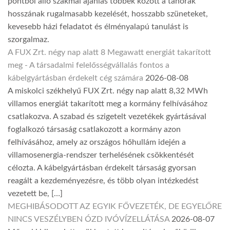
pontból álló szakmai ajánlás többek között a tanórák
hosszának rugalmasabb kezelését, hosszabb szüneteket,
kevesebb házi feladatot és élményalapú tanulást is
szorgalmaz.
A FUX Zrt. négy nap alatt 8 Megawatt energiát takarított
meg - A társadalmi felelősségvállalás fontos a
kábelgyártásban érdekelt cég számára
2026-08-08
A miskolci székhelyű FUX Zrt. négy nap alatt 8,32 MWh
villamos energiát takarított meg a kormány felhívásához
csatlakozva. A szabad és szigetelt vezetékek gyártásával
foglalkozó társaság csatlakozott a kormány azon
felhívásához, amely az országos hőhullám idején a
villamosenergia-rendszer terhelésének csökkentését
célozta. A kábelgyártásban érdekelt társaság gyorsan
reagált a kezdeményezésre, és több olyan intézkedést
vezetett be, […]
MEGHIBÁSODOTT AZ EGYIK FŐVEZETÉK, DE EGYELŐRE
NINCS VESZÉLYBEN ÓZD IVÓVÍZELLÁTÁSA
2026-08-07