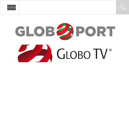
FŐOLDAL
AFRIKA
EURÓPA
ÁZSIA
ÉSZAK-AMERIKA
LATIN-AMERIKA