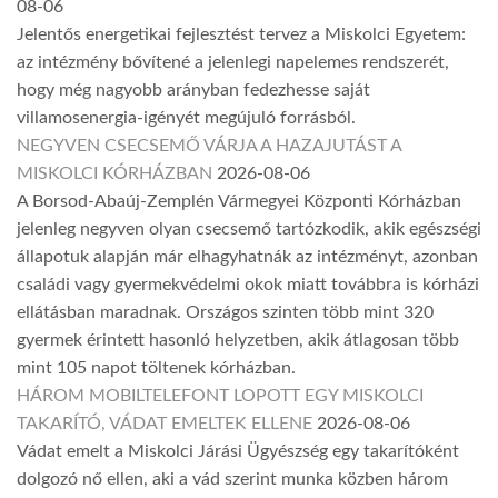
08-06
Jelentős energetikai fejlesztést tervez a Miskolci Egyetem:
az intézmény bővítené a jelenlegi napelemes rendszerét,
hogy még nagyobb arányban fedezhesse saját
villamosenergia-igényét megújuló forrásból.
NEGYVEN CSECSEMŐ VÁRJA A HAZAJUTÁST A
MISKOLCI KÓRHÁZBAN
2026-08-06
A Borsod-Abaúj-Zemplén Vármegyei Központi Kórházban
jelenleg negyven olyan csecsemő tartózkodik, akik egészségi
állapotuk alapján már elhagyhatnák az intézményt, azonban
családi vagy gyermekvédelmi okok miatt továbbra is kórházi
ellátásban maradnak. Országos szinten több mint 320
gyermek érintett hasonló helyzetben, akik átlagosan több
mint 105 napot töltenek kórházban.
HÁROM MOBILTELEFONT LOPOTT EGY MISKOLCI
TAKARÍTÓ, VÁDAT EMELTEK ELLENE
2026-08-06
Vádat emelt a Miskolci Járási Ügyészség egy takarítóként
dolgozó nő ellen, aki a vád szerint munka közben három