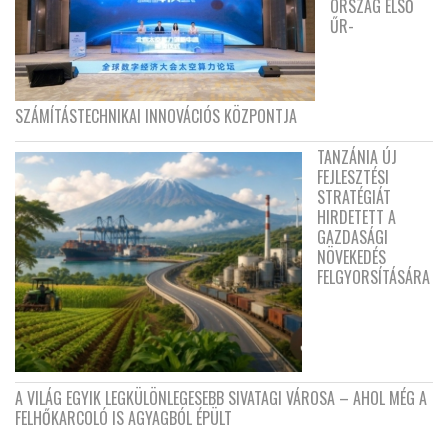
ORSZÁG ELSŐ
ŰR-
SZÁMÍTÁSTECHNIKAI INNOVÁCIÓS KÖZPONTJA
TANZÁNIA ÚJ
FEJLESZTÉSI
STRATÉGIÁT
HIRDETETT A
GAZDASÁGI
NÖVEKEDÉS
FELGYORSÍTÁSÁRA
A VILÁG EGYIK LEGKÜLÖNLEGESEBB SIVATAGI VÁROSA – AHOL MÉG A
FELHŐKARCOLÓ IS AGYAGBÓL ÉPÜLT