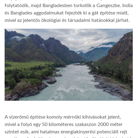
folytatódik, majd Bangladesben torkollik a Gangeszbe. India
és Banglades aggodalmukat fejezték ki a gát építése miatt,
mivel az jelentős ökológiai és társadalmi hatásokkal járhat.
A vízerőmű építése komoly mérnöki kihívásokat jelent,
mivel a folyó egy 50 kilométeres szakaszon 2000 méter
szintet esik, ami hatalmas energiakinyerési potenciált rejt