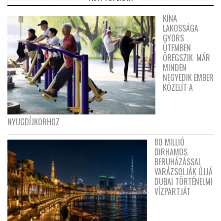
KÍNA
LAKOSSÁGA
GYORS
ÜTEMBEN
ÖREGSZIK: MÁR
MINDEN
NEGYEDIK EMBER
KÖZELÍT A
NYUGDÍJKORHOZ
80 MILLIÓ
DIRHAMOS
BERUHÁZÁSSAL
VARÁZSOLJÁK ÚJJÁ
DUBAI TÖRTÉNELMI
VÍZPARTJÁT