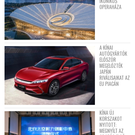
IKONIKUS
OPERAHÁZA
A KÍNAI
AUTÓGYÁRTÓK
ELŐSZÖR
MEGELŐZTÉK
JAPÁN
RIVÁLISAIKAT AZ
EU PIACÁN
KÍNA ÚJ
KORSZAKOT
NYITOTT:
MEGNYÍLT AZ