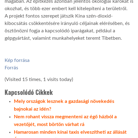
magában. Az építkezés azonban jelentős ökológiai károkat is
okozhat, és több ezer embert kell kitelepíteni a területről.
A projekt fontos szerepet játszik Kína szén-dioxid-
kibocsátás csökkentésére irányuló céljainak elérésében, és
ösztönözni fogja a kapcsolódó iparágakat, például a
gépgyártást, valamint munkahelyeket teremt Tibetben.
Kép forrása
Forrás
(Visited 15 times, 1 visits today)
Kapcsolódó Cikkek
Mely országok lesznek a gazdasági növekedés
bajnokai az idén?
Nem rohant vissza megmenteni az égő házból a
vezetőjét, most börtön várhat rá
Hamarosan minden kínai taxis elveszítheti az állását