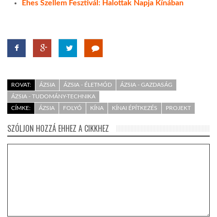
Éhes Szellem Fesztivál: Halottak Napja Kínában
ROVAT:
ÁZSIA
ÁZSIA - ÉLETMÓD
ÁZSIA - GAZDASÁG
ÁZSIA - TUDOMÁNY-TECHNIKA
CÍMKE:
ÁZSIA
FOLYÓ
KÍNA
KÍNAI ÉPÍTKEZÉS
PROJEKT
SZÓLJON HOZZÁ EHHEZ A CIKKHEZ