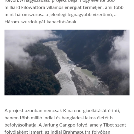
folyón. A nagyszabású projekt célja, hogy évente 300
milliárd kilowattóra villamos energiát termeljen, ami több
LATIMO.HU
mint háromszorosa a jelenlegi legnagyobb vízerőmű, a
Három-szurdok-gát kapacitásának.
GLOBOBOOK
A projekt azonban nemcsak Kína energiaellátását érinti,
hanem több millió indiai és bangladesi lakos életét is
befolyásolhatja. A Jarlung Cangpo folyó, amely Tibet szent
folyójaként ismert, az indiai Brahmaputra folyóban