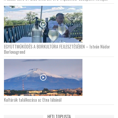
EGYÜTTMŰKÖDÉS A BORKULTÚRA FEJLESZTÉSÉBEN – István Nádor
Borlovagrend
Kultúrák találkozása az Etna lábánál
HETI TOPLISTA