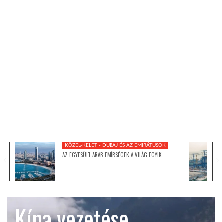
KÖZEL-KELET
AUSZTRÁLIA
A VILÁG ITTHON
MÉDIA
KÖZEL-KELET - DUBAJ ÉS AZ EMIRÁTUSOK
AZ EGYESÜLT ARAB EMÍRSÉGEK A VILÁG EGYIK…
GLOBOTV BP
Kína vezetése
HÍR3D