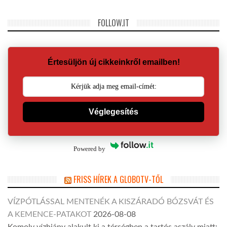
FOLLOW.IT
Értesüljön új cikkeinkről emailben!
Véglegesítés
Powered by
FRISS HÍREK A GLOBOTV-TŐL
VÍZPÓTLÁSSAL MENTENÉK A KISZÁRADÓ BÓZSVÁT ÉS
A KEMENCE-PATAKOT
2026-08-08
Komoly vízhiány alakult ki a térségben a tartós aszály miatt: