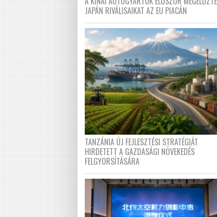
A KÍNAI AUTÓGYÁRTÓK ELŐSZÖR MEGELŐZT
JAPÁN RIVÁLISAIKAT AZ EU PIACÁN
TANZÁNIA ÚJ FEJLESZTÉSI STRATÉGIÁT
HIRDETETT A GAZDASÁGI NÖVEKEDÉS
FELGYORSÍTÁSÁRA