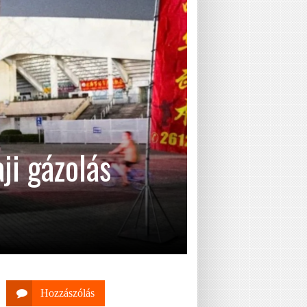
ji gázolás
Hozzászólás