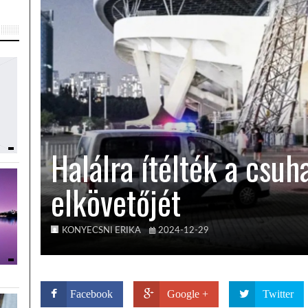
Halálra ítélték a csuha
elkövetőjét
KONYECSNI ERIKA
2024-12-29
Facebook
Google +
Twitter