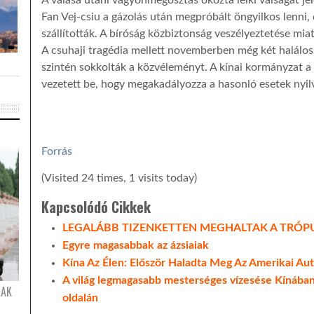
Fan Vej-csiu a gázolás után megpróbált öngyilkos lenni,
szállították. A bíróság közbiztonság veszélyeztetése miatt
A csuhaji tragédia mellett novemberben még két halálos
szintén sokkolták a közvéleményt. A kínai kormányzat a 
vezetett be, hogy megakadályozza a hasonló esetek nyil
Forrás
(Visited 24 times, 1 visits today)
Kapcsolódó Cikkek
LEGALÁBB TIZENKETTEN MEGHALTAK A TRÓPU
Egyre magasabbak az ázsiaiak
Kína Az Élen: Először Haladta Meg Az Amerikai Au
A világ legmagasabb mesterséges vízesése Kínában:
NAK
oldalán