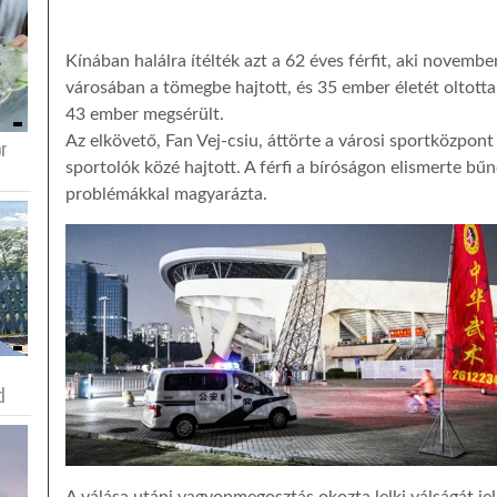
Kínában halálra ítélték azt a 62 éves férfit, aki novembe
városában a tömegbe hajtott, és 35 ember életét oltotta
43 ember megsérült.
Az elkövető, Fan Vej-csiu, áttörte a városi sportközpont
or
sportolók közé hajtott. A férfi a bíróságon elismerte bűn
problémákkal magyarázta.
d
A válása utáni vagyonmegosztás okozta lelki válságát jel