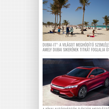
DUBAI-IT”: A VILÁGOT MEGHÓDÍTÓ SZEMLÉLE
AMELY DUBAI SIKERÉNEK TITKÁT FOGLALJA Ö