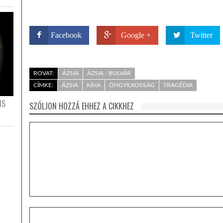
Facebook
Google +
Twitter
ROVAT:
ÁZSIA
ÁZSIA - BULVÁR
CÍMKE:
ÁZSIA
KÍNA
ÖNGYILKOSSÁG
TRAGÉDIA
IS
SZÓLJON HOZZÁ EHHEZ A CIKKHEZ