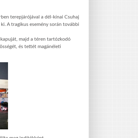
rben terepjárójával a dél-kínai Csuhaj
 ki. A tragikus esemény során további
 kapuját, majd a téren tartózkodó
össégét, és tettét magánéleti
ölte meg indítékként.