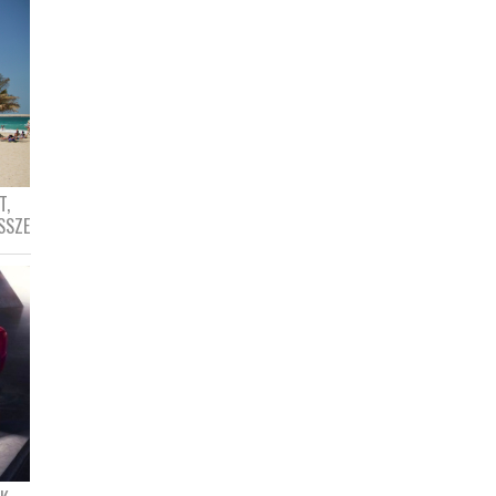
T,
SSZE