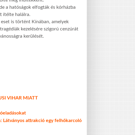
 de a hatóságok elfogták és kórházba
 ítélte halálra.
 eset is történt Kínában, amelyek
tragédiák kezelésére szigorú cenzúrát
vánosságra kerülését.
SI VIHAR MIATT
tóeladásokat
 Látványos attrakció egy felhőkarcoló