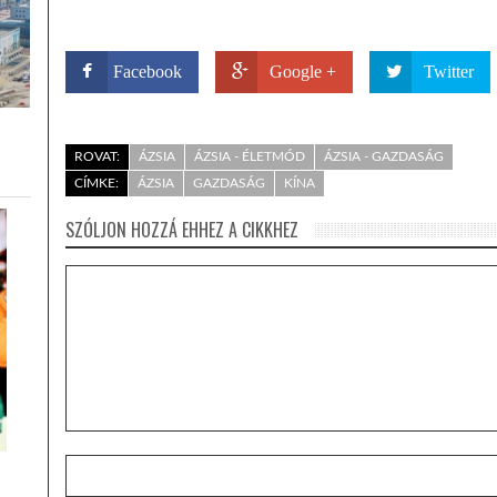
Facebook
Google +
Twitter
ROVAT:
ÁZSIA
ÁZSIA - ÉLETMÓD
ÁZSIA - GAZDASÁG
CÍMKE:
ÁZSIA
GAZDASÁG
KÍNA
SZÓLJON HOZZÁ EHHEZ A CIKKHEZ