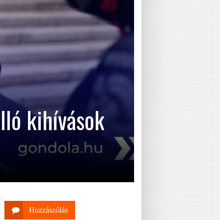
lló kihívások
Hozzászólás