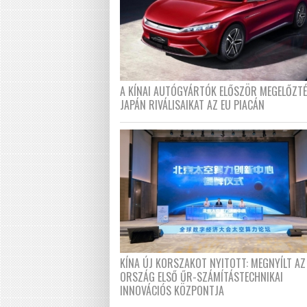
A KÍNAI AUTÓGYÁRTÓK ELŐSZÖR MEGELŐZT
JAPÁN RIVÁLISAIKAT AZ EU PIACÁN
KÍNA ÚJ KORSZAKOT NYITOTT: MEGNYÍLT AZ
ORSZÁG ELSŐ ŰR-SZÁMÍTÁSTECHNIKAI
INNOVÁCIÓS KÖZPONTJA