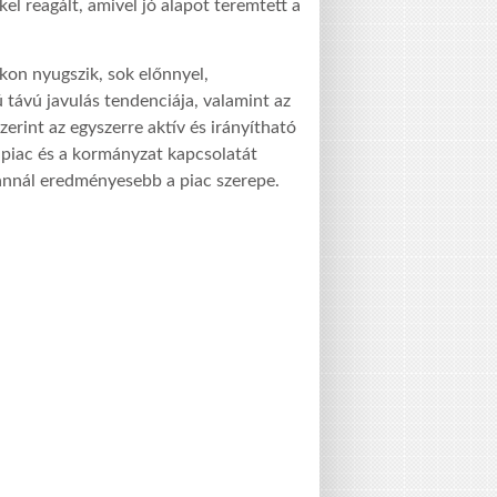
l reagált, amivel jó alapot teremtett a
okon nyugszik, sok előnnyel,
 távú javulás tendenciája, valamint az
zerint az egyszerre aktív és irányítható
 piac és a kormányzat kapcsolatát
annál eredményesebb a piac szerepe.