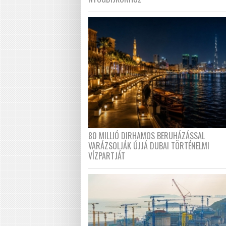
80 MILLIÓ DIRHAMOS BERUHÁZÁSSAL
VARÁZSOLJÁK ÚJJÁ DUBAI TÖRTÉNELMI
VÍZPARTJÁT