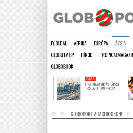
FŐOLDAL
AFRIKA
EURÓPA
ÁZSIA
ELEFÁNTCSONTPART MA ÜNNEPLI FÜGGETLENSÉGÉNEK 66. ÉVFORDULÓJÁT
HÁTBORZONGATÓ KAPCSOLAT A HAMBURGI KÉSELŐ ÉS A KOMBINÓS GYILKOS KÖZÖTT
KÍNA ÚJABB ÓRIÁSI LÉPÉST TESZ AZ ATOMENERGIA FEJLESZTÉSÉBEN: NYOLC ÚJ REAKTO
GLOBOTV BP
HÍR3D
TROPICALMAGAZI
GLOBOBOOK
KÖZEL-KELET
ÁZSIA
5 MILLIÓ DOLLÁRRAL
KÍNA ÚJABB ÓRIÁSI LÉPÉST
TÁMOGATJA AZ EGYESÜLT
TESZ AZ ATOMENERGIA…
ARAB…
GLOBOPORT A FACEBOOKON!