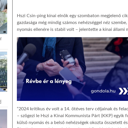
Hszi Csin-ping kínai elnök egy szombaton megjelenő cikk
gazdasága még mindig számos nehézséggel néz szembe, d
nyomás ellenére is stabil volt – jelentette a kínai állami 
or
d
“2024 kritikus év volt a 14. ötéves terv céljainak és fe
– szögezi le Hszi a Kínai Kommunista Párt (KKP) egyik f
külső nyomás és a belső nehézségek okozta összetett és