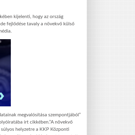
ében kijelenti, hogy az ország
e fejlődése tavaly a növekvő külső
média.
ladatainak megvalósítása szempontjából”
olyóiratába írt cikkében.”A növekvő
 súlyos helyzetre a KKP Központi