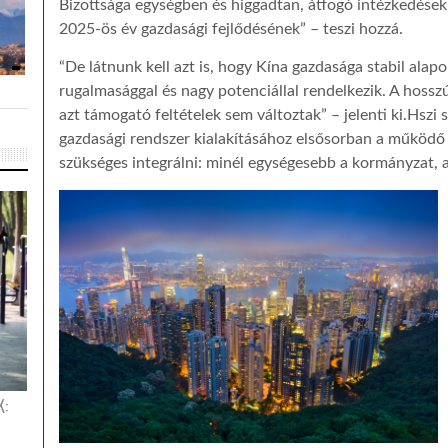
Bizottsága egységben és higgadtan, átfogó intézkedésekke
2025-ös év gazdasági fejlődésének” – teszi hozzá.
“De látnunk kell azt is, hogy Kína gazdasága stabil alap
rugalmasággal és nagy potenciállal rendelkezik. A hosszú
azt támogató feltételek sem változtak” – jelenti ki.Hszi s
gazdasági rendszer kialakításához elsősorban a működő
szükséges integrálni: minél egységesebb a kormányzat, 
K: