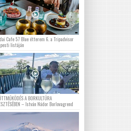
dai Cafe 57 Blue étterem 6. a Tripadvisor
pesti listáján
ÜTTMŰKÖDÉS A BORKULTÚRA
ESZTÉSÉBEN – István Nádor Borlovagrend