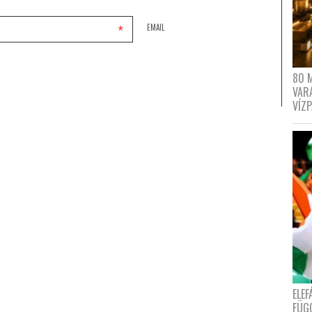
*
EMAIL
80 
VAR
VÍZ
ELE
FÜG