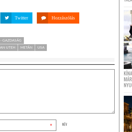
Twitter
Hozzászólás
 - GAZDASÁG
AN UTEH
METÁN
USA
KÍN
MÁR
NYU
*
NÉV