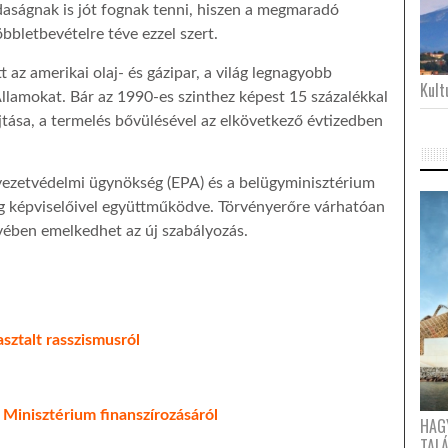
zdaságnak is jót fognak tenni, hiszen a megmaradó
bbletbevételre téve ezzel szert.
 az amerikai olaj- és gázipar, a világ legnagyobb
Kultu
Államokat. Bár az 1990-es szinthez képest 15 százalékkal
tása, a termelés bővülésével az elkövetkező évtizedben
yezetvédelmi ügynökség (EPA) és a belügyminisztérium
ág képviselőivel együttműködve. Törvényerőre várhatóan
ében emelkedhet az új szabályozás.
ztalt rasszismusról
Minisztérium finanszírozásáról
HAG
TAL