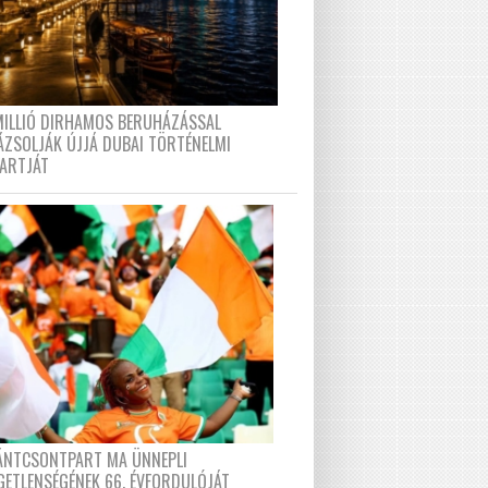
MILLIÓ DIRHAMOS BERUHÁZÁSSAL
ÁZSOLJÁK ÚJJÁ DUBAI TÖRTÉNELMI
PARTJÁT
FÁNTCSONTPART MA ÜNNEPLI
GETLENSÉGÉNEK 66. ÉVFORDULÓJÁT