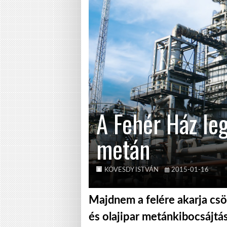
A Fehér Ház leg
metán
KÖVESDY ISTVÁN
2015-01-16
Majdnem a felére akarja csö
és olajipar metánkibocsájtás