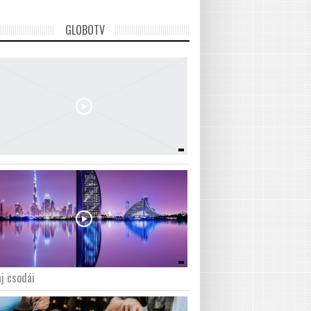
GLOBOTV
j csodái