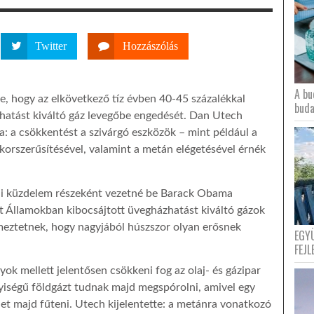
Twitter
Hozzászólás
A bu
be, hogy az elkövetkező tíz évben 40-45 százalékkal
buda
zhatást kiváltó gáz levegőbe engedését. Dan Utech
: a csökkentést a szivárgó eszközök – mint például a
 korszerűsítésével, valamint a metán elégetésével érnék
leni küzdelem részeként vezetné be Barack Obama
t Államokban kibocsájtott üvegházhatást kiváltó gázok
elmeztetnek, hogy nagyjából húszszor olyan erősnek
EGY
FEJL
yok mellett jelentősen csökkeni fog az olaj- és gázipar
yiségű földgázt tudnak majd megspórolni, amivel egy
het majd fűteni. Utech kijelentette: a metánra vonatkozó