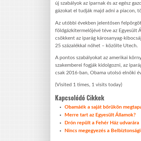
új szabályok az iparnak és az egész ga
gázokat el tudják majd adni a piacon, tö
Az utóbbi években jelentősen felpörgött
földgázkitermelőjévé téve az Egyesült 
csökkent az iparág károsanyag-kibocsáj
25 százalékkal nőhet – közölte Utech.
A pontos szabályokat az amerikai körn
szakemberei fogják kidolgozni, az ipar
csak 2016-ban, Obama utolsó elnöki év
(Visited 1 times, 1 visits today)
Kapcsolódó Cikkek
Obamáék a saját bőrükön megtapas
Merre tart az Egyesült Államok?
Drón repült a Fehér Ház udvarára
Nincs megegyezés a Belbiztonsági 