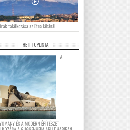
́rák találkozása az Etna lábánál
HETI TOPLISTA
A
YOMÁNY ÉS A MODERN ÉPÍTÉSZET
ÁLKOZÁSA A GUGGENHEIM ABU DHABIBAN