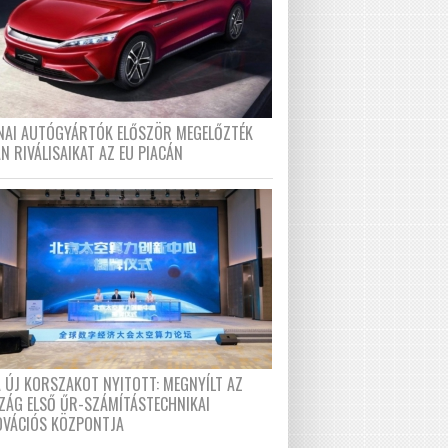
ÍNAI AUTÓGYÁRTÓK ELŐSZÖR MEGELŐZTÉK
N RIVÁLISAIKAT AZ EU PIACÁN
A ÚJ KORSZAKOT NYITOTT: MEGNYÍLT AZ
ZÁG ELSŐ ŰR-SZÁMÍTÁSTECHNIKAI
OVÁCIÓS KÖZPONTJA