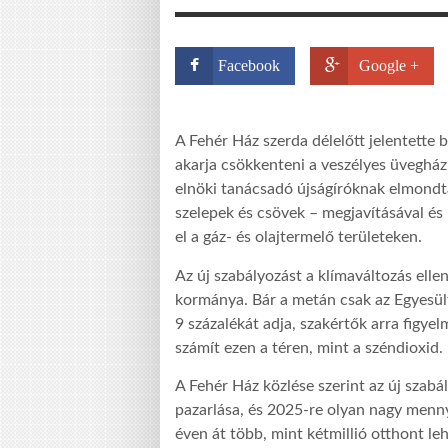
Facebook
Google +
A Fehér Ház szerda délelőtt jelentette 
akarja csökkenteni a veszélyes üveghá
elnöki tanácsadó újságíróknak elmondta
szelepek és csövek – megjavításával és
el a gáz- és olajtermelő területeken.
Az új szabályozást a klímaváltozás el
kormánya. Bár a metán csak az Egyesül
9 százalékát adja, szakértők arra figy
számít ezen a téren, mint a széndioxid.
A Fehér Ház közlése szerint az új szabál
pazarlása, és 2025-re olyan nagy menn
éven át több, mint kétmillió otthont le