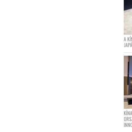
A K
JAPÁ
KÍN
ORS
INN