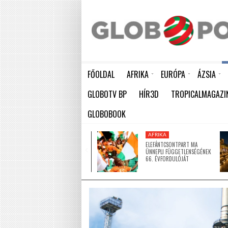
FŐOLDAL
AFRIKA
EURÓPA
ÁZSIA
ELEFÁNTCSONTPART MA ÜNNEPLI FÜGGETLENSÉGÉNEK 66. ÉVFORDULÓJÁT
HÁTBORZONGATÓ KAPCSOLAT A HAMBURGI KÉSELŐ ÉS A KOMBINÓS GYILKOS KÖZÖTT
KÍNA LAKOSSÁGA GYORS ÜTEMBEN
GLOBOTV BP
HÍR3D
TROPICALMAGAZI
GLOBOBOOK
AFRIKA
AFRIKA
ÚJ MECSETTEL
ELEFÁNTCSONTPART MA
GAZDAGODOTT NIGER EGYIK
ÜNNEPLI FÜGGETLENSÉGÉNEK
LEGNAGYOBB VÁROSA
66. ÉVFORDULÓJÁT