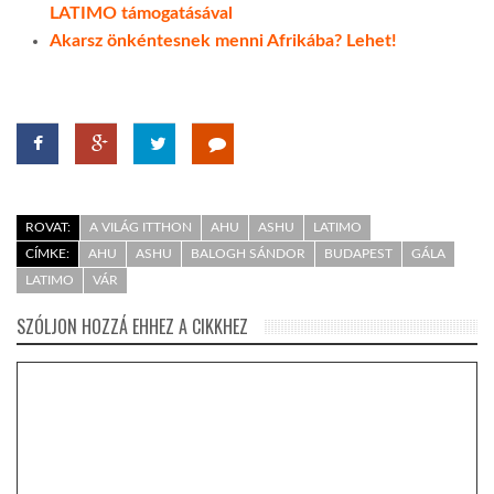
LATIMO támogatásával
Akarsz önkéntesnek menni Afrikába? Lehet!
ROVAT:
A VILÁG ITTHON
AHU
ASHU
LATIMO
CÍMKE:
AHU
ASHU
BALOGH SÁNDOR
BUDAPEST
GÁLA
LATIMO
VÁR
SZÓLJON HOZZÁ EHHEZ A CIKKHEZ