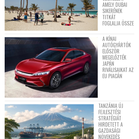
AMELY DUBAI
SIKERÉNEK
TITKÁT
FOGLALJA ÖSSZE
A KÍNAI
AUTÓGYÁRTÓK
ELŐSZÖR
MEGELŐZTÉK
JAPÁN
RIVÁLISAIKAT AZ
EU PIACÁN
TANZÁNIA ÚJ
FEJLESZTÉSI
STRATÉGIÁT
HIRDETETT A
GAZDASÁGI
NÖVEKEDÉS