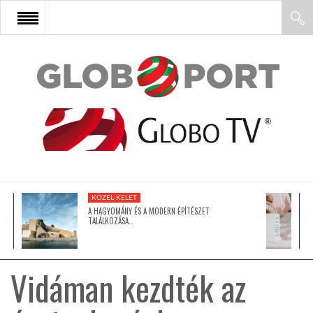
FŐOLDAL
AFRIKA
EURÓPA
KÖZEL-KELET
ÁZSIA
A HAGYOMÁNY ÉS A MODERN ÉPÍTÉSZET
TALÁLKOZÁSA…
ÉSZAK-AMERIKA
Vidáman kezdték az
LATIN-AMERIKA