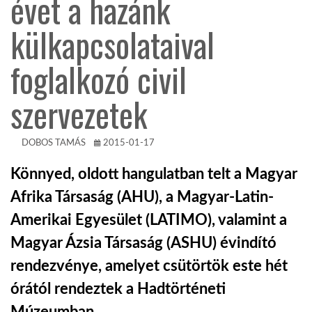
évet a hazánk
külkapcsolataival
KÖZEL-KELET
foglalkozó civil
AUSZTRÁLIA
szervezetek
A VILÁG ITTHON
DOBOS TAMÁS
2015-01-17
MÉDIA
Könnyed, oldott hangulatban telt a Magyar
Afrika Társaság (AHU), a Magyar-Latin-
Amerikai Egyesület (LATIMO), valamint a
Magyar Ázsia Társaság (ASHU) évindító
GLOBOTV BP
rendezvénye, amelyet csütörtök este hét
órától rendeztek a Hadtörténeti
HÍR3D