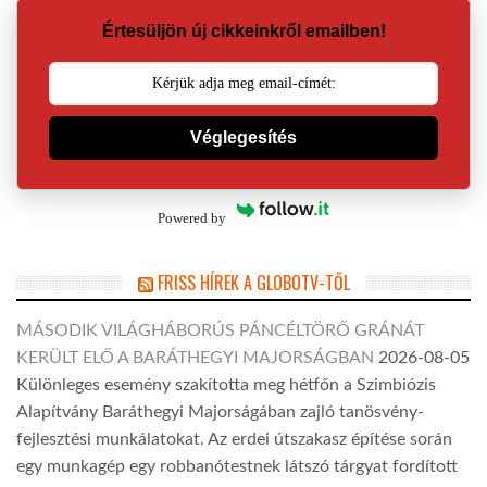
Értesüljön új cikkeinkről emailben!
Véglegesítés
Powered by
FRISS HÍREK A GLOBOTV-TŐL
MÁSODIK VILÁGHÁBORÚS PÁNCÉLTÖRŐ GRÁNÁT
KERÜLT ELŐ A BARÁTHEGYI MAJORSÁGBAN
2026-08-05
Különleges esemény szakította meg hétfőn a Szimbiózis
Alapítvány Baráthegyi Majorságában zajló tanösvény-
fejlesztési munkálatokat. Az erdei útszakasz építése során
egy munkagép egy robbanótestnek látszó tárgyat fordított