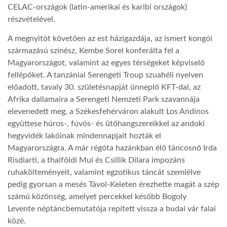
CELAC-országok (latin-amerikai és karibi országok)
részvételével.
A megnyitót követően az est házigazdája, az ismert kongói
származású színész, Kembe Sorel konferálta fel a
Magyarországot, valamint az egyes térségeket képviselő
fellépőket. A tanzániai Serengeti Troup szuahéli nyelven
előadott, tavaly 30. születésnapját ünneplő KFT-dal, az
Afrika dallamaira a Serengeti Nemzeti Park szavannája
elevenedett meg, a Székesfehérváron alakult Los Andinos
együttese húros-, fúvós- és ütőhangszereikkel az andoki
hegyvidék lakóinak mindennapjait hozták el
Magyarországra. A már régóta hazánkban élő táncosnő Irda
Risdiarti, a thaiföldi Mui és Csillik Dilara impozáns
ruhakölteményeit, valamint egzotikus táncát szemlélve
pedig gyorsan a mesés Távol-Keleten érezhette magát a szép
számú közönség, amelyet percekkel később Bogoly
Levente néptáncbemutatója repített vissza a budai vár falai
közé.