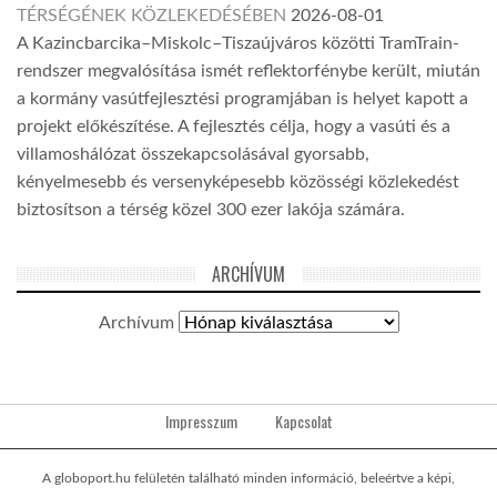
TÉRSÉGÉNEK KÖZLEKEDÉSÉBEN
2026-08-01
A Kazincbarcika–Miskolc–Tiszaújváros közötti TramTrain-
rendszer megvalósítása ismét reflektorfénybe került, miután
a kormány vasútfejlesztési programjában is helyet kapott a
projekt előkészítése. A fejlesztés célja, hogy a vasúti és a
villamoshálózat összekapcsolásával gyorsabb,
kényelmesebb és versenyképesebb közösségi közlekedést
biztosítson a térség közel 300 ezer lakója számára.
ARCHÍVUM
Archívum
Impresszum
Kapcsolat
A globoport.hu felületén található minden információ, beleértve a képi,