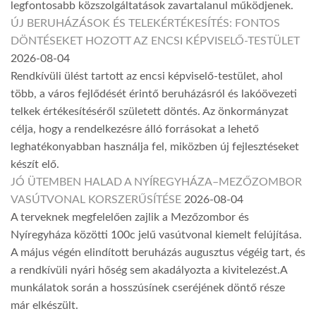
legfontosabb közszolgáltatások zavartalanul működjenek.
ÚJ BERUHÁZÁSOK ÉS TELEKÉRTÉKESÍTÉS: FONTOS
DÖNTÉSEKET HOZOTT AZ ENCSI KÉPVISELŐ-TESTÜLET
2026-08-04
Rendkívüli ülést tartott az encsi képviselő-testület, ahol
több, a város fejlődését érintő beruházásról és lakóövezeti
telkek értékesítéséről született döntés. Az önkormányzat
célja, hogy a rendelkezésre álló forrásokat a lehető
leghatékonyabban használja fel, miközben új fejlesztéseket
készít elő.
JÓ ÜTEMBEN HALAD A NYÍREGYHÁZA–MEZŐZOMBOR
VASÚTVONAL KORSZERŰSÍTÉSE
2026-08-04
A terveknek megfelelően zajlik a Mezőzombor és
Nyíregyháza közötti 100c jelű vasútvonal kiemelt felújítása.
A május végén elindított beruházás augusztus végéig tart, és
a rendkívüli nyári hőség sem akadályozta a kivitelezést.A
munkálatok során a hosszúsínek cseréjének döntő része
már elkészült.