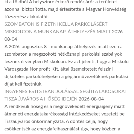
ki a földből.A helyszínre érkező rendőrjárőr a területet
azonnal biztosította, majd értesítette a Magyar Honvédség
tűzszerész alakulatát.
SZOMBATON IS FIZETNI KELL A PARKOLÁSÉRT
MISKOLCON A MUNKANAP-ÁTHELYEZÉS MIATT
2026-
08-04
A 2026. augusztus 8-i munkanap-áthelyezés miatt ezen a
szombaton a megszokott hétköznapi parkolási szabályok
lesznek érvényben Miskolcon. Ez azt jelenti, hogy a Miskolci
Városgazda Nonprofit Kft. által üzemeltetett felszíni
díjköteles parkolóhelyeken a gépjárművezetőknek parkolási
díjat kell fizetniük.
INGYENES ESTI STRANDOLÁSSAL SEGÍTI A LAKOSOKAT
TISZAÚJVÁROS A HŐSÉG IDEJÉN
2026-08-04
A rendkívüli hőség és a megnövekedett energiaigény miatt
átmeneti energiatakarékossági intézkedéseket vezetett be
Tiszaújváros önkormányzata. A döntés célja, hogy
csökkentsék az energiafelhasználást úgy, hogy közben a