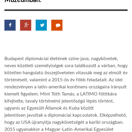
Múzeumban.
TROPICALMAGAZIN
GLOBOTV
AFRIKA TUDÁSTÁR
Budapest diplomáciai életének színe-java, nagykövetek,
neves közéleti személyiségek sora találkozott a várban, hogy
A NAP SZÉPE
kötetlen hangulatú összejövetelen vitassák meg az elmúlt év
történéseit, valamint a 2015-ös év főbb feladatait. Az idei
rendezvényen a latin-amerikai kontinens országaira irányult
LINKTR.EE
kiemelt figyelem. Mint Tóth Tamás, a LATIMO főtitkára
kifejtette, tavaly történelmi jelentőségű lépés történt,
GLOBOZSARU
ugyanis az Egyesült Államok és Kuba között
jelentősen javultak a diplomáciai kapcsolatok. Elképzelhető,
hogy az USA újranyitja nagykövetségét a karibi országban.
DOBRAVERO.HU
2015 ugyanakkor a Magyar-Latin-Amerikai Egyesület