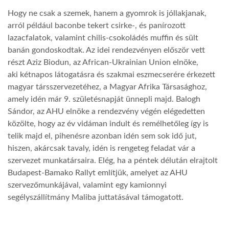
Hogy ne csak a szemek, hanem a gyomrok is jóllakjanak,
arról például baconbe tekert csirke-, és panírozott
lazacfalatok, valamint chilis-csokoládés muffin és sült
banán gondoskodtak. Az idei rendezvényen először vett
részt Aziz Biodun, az African-Ukrainian Union elnöke,
aki kétnapos látogatásra és szakmai eszmecserére érkezett
magyar társszervezetéhez, a Magyar Afrika Társasághoz,
amely idén már 9. születésnapját ünnepli majd. Balogh
Sándor, az AHU elnöke a rendezvény végén elégedetten
közölte, hogy az év vidáman indult és remélhetőleg így is
telik majd el, pihenésre azonban idén sem sok idő jut,
hiszen, akárcsak tavaly, idén is rengeteg feladat vár a
szervezet munkatársaira. Elég, ha a péntek délután elrajtolt
Budapest-Bamako Rallyt említjük, amelyet az AHU
szervezőmunkájával, valamint egy kamionnyi
segélyszállítmány Maliba juttatásával támogatott.