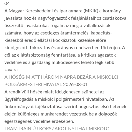
04
A Magyar Kereskedelmi és Iparkamara (MKIK) a kormány
javaslataihoz és nagyfogyasztók felajánlásaihoz csatlakozva,
összesítő javaslatokat fogalmaz meg a vállalkozások
számára, hogy az esetleges áramtermelési kapacitás-
kiesésből eredő ellátási kockázatok kezelése előre
kidolgozott, fokozatos és arányos rendszerben történjen. A
cél az ellátásbiztonság fenntartása, a kritikus ágazatok
védelme és a gazdaság működésének lehető legkisebb
zavara.
A HŐSÉG MIATT HÁROM NAPRA BEZÁR A MISKOLCI
POLGÁRMESTERI HIVATAL
2026-08-01
A rendkívüli hőség miatt ideiglenesen szünetel az
ügyfélfogadás a miskolci polgármesteri hivatalban. Az
önkormányzat tájékoztatása szerint augusztus első hetének
elején különleges munkarendet vezetnek be a dolgozók
egészségének védelme érdekében.
TRAMTRAIN ÚJ KORSZAKOT NYITHAT MISKOLC