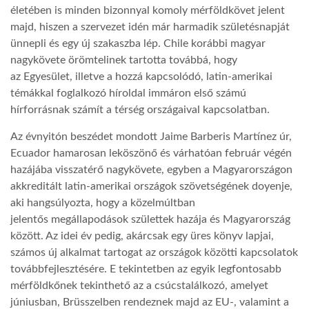
életében is minden bizonnyal komoly mérföldkövet jelent
majd, hiszen a szervezet idén már harmadik születésnapját
LATIMO.HU
ünnepli és egy új szakaszba lép. Chile korábbi magyar
nagykövete örömtelinek tartotta továbbá, hogy
GLOBOBOOK
az Egyesület, illetve a hozzá kapcsolódó, latin-amerikai
témákkal foglalkozó híroldal immáron első számú
hírforrásnak számít a térség országaival kapcsolatban.
Az évnyitón beszédet mondott Jaime Barberis Martínez úr,
Ecuador hamarosan leköszönő és várhatóan február végén
hazájába visszatérő nagykövete, egyben a Magyarországon
akkreditált latin-amerikai országok szövetségének doyenje,
aki hangsúlyozta, hogy a közelmúltban
jelentős megállapodások születtek hazája és Magyarország
között. Az idei év pedig, akárcsak egy üres könyv lapjai,
számos új alkalmat tartogat az országok közötti kapcsolatok
továbbfejlesztésére. E tekintetben az egyik legfontosabb
mérföldkőnek tekinthető az a csúcstalálkozó, amelyet
júniusban, Brüsszelben rendeznek majd az EU-, valamint a