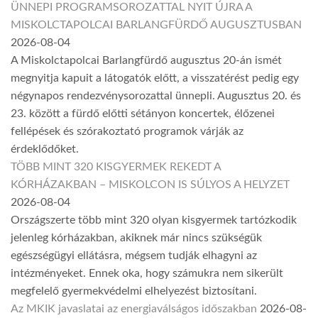
ÜNNEPI PROGRAMSOROZATTAL NYIT ÚJRA A
MISKOLCTAPOLCAI BARLANGFÜRDŐ AUGUSZTUSBAN
2026-08-04
A Miskolctapolcai Barlangfürdő augusztus 20-án ismét
megnyitja kapuit a látogatók előtt, a visszatérést pedig egy
négynapos rendezvénysorozattal ünnepli. Augusztus 20. és
23. között a fürdő előtti sétányon koncertek, élőzenei
fellépések és szórakoztató programok várják az
érdeklődőket.
TÖBB MINT 320 KISGYERMEK REKEDT A
KÓRHÁZAKBAN – MISKOLCON IS SÚLYOS A HELYZET
2026-08-04
Országszerte több mint 320 olyan kisgyermek tartózkodik
jelenleg kórházakban, akiknek már nincs szükségük
egészségügyi ellátásra, mégsem tudják elhagyni az
intézményeket. Ennek oka, hogy számukra nem sikerült
megfelelő gyermekvédelmi elhelyezést biztosítani.
Az MKIK javaslatai az energiaválságos időszakban
2026-08-