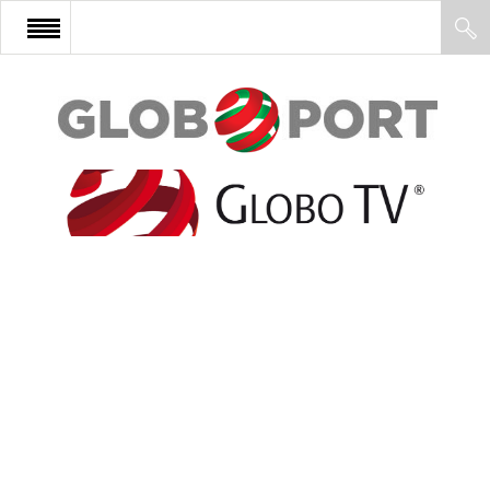
FŐOLDAL
AFRIKA
EURÓPA
ÁZSIA
ÉSZAK-AMERIKA
LATIN-AMERIKA