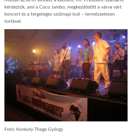
Miután az AHU elnökét a kedvenc Mr. President-szamáról
kérdeztük, ami a Coco Jambo, megkezdődött a várva várt
koncert és a fergeteges szülinapi buli – természetesen
tortával.
Fotó: Konkoly-Thege György