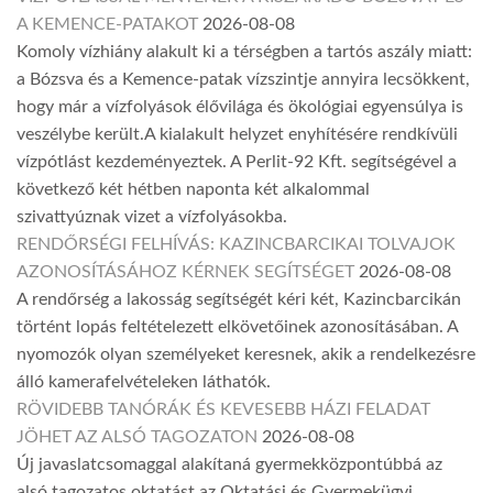
A KEMENCE-PATAKOT
2026-08-08
Komoly vízhiány alakult ki a térségben a tartós aszály miatt:
a Bózsva és a Kemence-patak vízszintje annyira lecsökkent,
hogy már a vízfolyások élővilága és ökológiai egyensúlya is
veszélybe került.A kialakult helyzet enyhítésére rendkívüli
vízpótlást kezdeményeztek. A Perlit-92 Kft. segítségével a
következő két hétben naponta két alkalommal
szivattyúznak vizet a vízfolyásokba.
RENDŐRSÉGI FELHÍVÁS: KAZINCBARCIKAI TOLVAJOK
AZONOSÍTÁSÁHOZ KÉRNEK SEGÍTSÉGET
2026-08-08
A rendőrség a lakosság segítségét kéri két, Kazincbarcikán
történt lopás feltételezett elkövetőinek azonosításában. A
nyomozók olyan személyeket keresnek, akik a rendelkezésre
álló kamerafelvételeken láthatók.
RÖVIDEBB TANÓRÁK ÉS KEVESEBB HÁZI FELADAT
JÖHET AZ ALSÓ TAGOZATON
2026-08-08
Új javaslatcsomaggal alakítaná gyermekközpontúbbá az
alsó tagozatos oktatást az Oktatási és Gyermekügyi