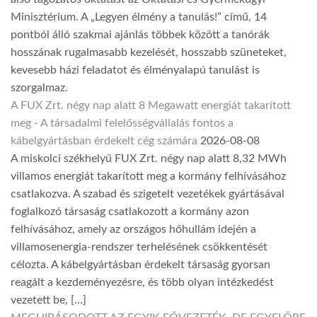
Minisztérium. A „Legyen élmény a tanulás!” című, 14
pontból álló szakmai ajánlás többek között a tanórák
hosszának rugalmasabb kezelését, hosszabb szüneteket,
kevesebb házi feladatot és élményalapú tanulást is
szorgalmaz.
A FUX Zrt. négy nap alatt 8 Megawatt energiát takarított
meg - A társadalmi felelősségvállalás fontos a
kábelgyártásban érdekelt cég számára
2026-08-08
A miskolci székhelyű FUX Zrt. négy nap alatt 8,32 MWh
villamos energiát takarított meg a kormány felhívásához
csatlakozva. A szabad és szigetelt vezetékek gyártásával
foglalkozó társaság csatlakozott a kormány azon
felhívásához, amely az országos hőhullám idején a
villamosenergia-rendszer terhelésének csökkentését
célozta. A kábelgyártásban érdekelt társaság gyorsan
reagált a kezdeményezésre, és több olyan intézkedést
vezetett be, […]