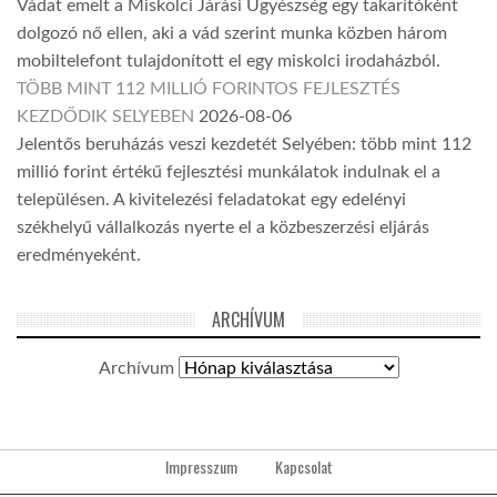
Vádat emelt a Miskolci Járási Ügyészség egy takarítóként
dolgozó nő ellen, aki a vád szerint munka közben három
mobiltelefont tulajdonított el egy miskolci irodaházból.
TÖBB MINT 112 MILLIÓ FORINTOS FEJLESZTÉS
KEZDŐDIK SELYEBEN
2026-08-06
Jelentős beruházás veszi kezdetét Selyében: több mint 112
millió forint értékű fejlesztési munkálatok indulnak el a
településen. A kivitelezési feladatokat egy edelényi
székhelyű vállalkozás nyerte el a közbeszerzési eljárás
eredményeként.
ARCHÍVUM
Archívum
Impresszum
Kapcsolat