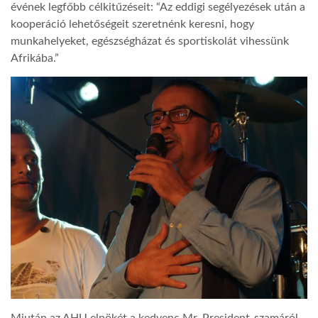
évének legfőbb célkitűzéseit: “Az eddigi segélyezések után a
kooperáció lehetőségeit szeretnénk keresni, hogy
munkahelyeket, egészségházat és sportiskolát vihessünk
Afrikába.”