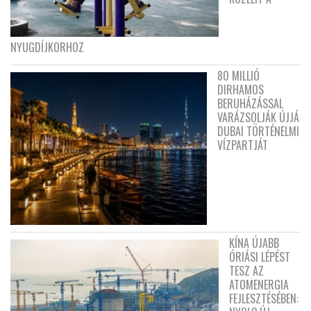
NYUGDÍJKORHOZ
80 MILLIÓ
DIRHAMOS
BERUHÁZÁSSAL
VARÁZSOLJÁK ÚJJÁ
DUBAI TÖRTÉNELMI
VÍZPARTJÁT
KÍNA ÚJABB
ÓRIÁSI LÉPÉST
TESZ AZ
ATOMENERGIA
FEJLESZTÉSÉBEN: