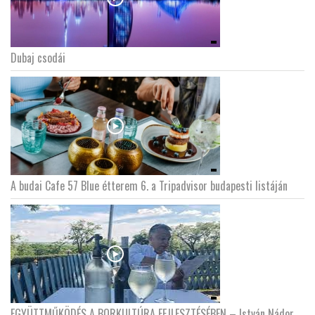
Dubaj csodái
A budai Cafe 57 Blue étterem 6. a Tripadvisor budapesti listáján
EGYÜTTMŰKÖDÉS A BORKULTÚRA FEJLESZTÉSÉBEN – István Nádor