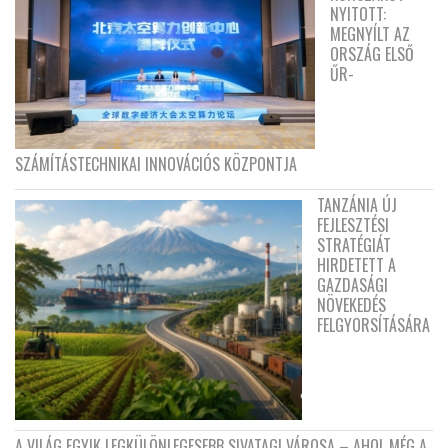
NYITOTT:
MEGNYÍLT AZ
ORSZÁG ELSŐ
ŰR-
SZÁMÍTÁSTECHNIKAI INNOVÁCIÓS KÖZPONTJA
TANZÁNIA ÚJ
FEJLESZTÉSI
STRATÉGIÁT
HIRDETETT A
GAZDASÁGI
NÖVEKEDÉS
FELGYORSÍTÁSÁRA
A VILÁG EGYIK LEGKÜLÖNLEGESEBB SIVATAGI VÁROSA – AHOL MÉG A