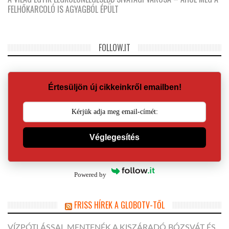
FELHŐKARCOLÓ IS AGYAGBÓL ÉPÜLT
FOLLOW.IT
Értesüljön új cikkeinkről emailben!
Véglegesítés
Powered by
FRISS HÍREK A GLOBOTV-TŐL
VÍZPÓTLÁSSAL MENTENÉK A KISZÁRADÓ BÓZSVÁT ÉS