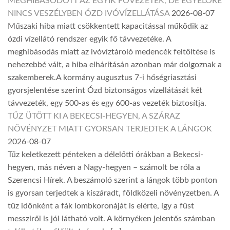
MEGHIBÁSODOTT AZ EGYIK FŐVEZETÉK, DE EGYELŐRE
NINCS VESZÉLYBEN ÓZD IVÓVÍZELLÁTÁSA
2026-08-07
Műszaki hiba miatt csökkentett kapacitással működik az
ózdi vízellátó rendszer egyik fő távvezetéke. A
meghibásodás miatt az ivóvíztároló medencék feltöltése is
nehezebbé vált, a hiba elhárításán azonban már dolgoznak a
szakemberek.A kormány augusztus 7-i hőségriasztási
gyorsjelentése szerint Ózd biztonságos vízellátását két
távvezeték, egy 500-as és egy 600-as vezeték biztosítja.
TŰZ ÜTÖTT KI A BEKECSI-HEGYEN, A SZÁRAZ
NÖVÉNYZET MIATT GYORSAN TERJEDTEK A LÁNGOK
2026-08-07
Tűz keletkezett pénteken a délelőtti órákban a Bekecsi-
hegyen, más néven a Nagy-hegyen – számolt be róla a
Szerencsi Hírek. A beszámoló szerint a lángok több ponton
is gyorsan terjedtek a kiszáradt, földközeli növényzetben. A
tűz időnként a fák lombkoronáját is elérte, így a füst
messziről is jól látható volt. A környéken jelentős számban