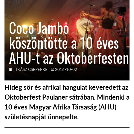
TROPICALMAGAZIN
Coco Jambo
GLOBOTV
köszöntötte a 10 éves
AHU-t az Oktoberfesten
AFRIKA TUDÁSTÁR
A NAP SZÉPE
TIKÁSZ CSEPERKE
2016-10-02
Hideg sör és afrikai hangulat keveredett az
LINKTR.EE
Oktoberfest Paulaner sátrában. Mindenki a
10 éves Magyar Afrika Társaság (AHU)
GLOBOZSARU
születésnapját ünnepelte.
DOBRAVERO.HU