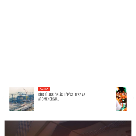
KÖZEL-KELET
AUSZTRÁLIA
A VILÁG ITTHON
MÉDIA
ÁZSIA
KÍNA ÚJABB ÓRIÁSI LÉPÉST TESZ AZ
ATOMENERGIA…
GLOBOTV BP
HÍR3D