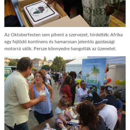
Az Oktoberfesten sem pihent a szervezet, hirdették: Afrika
egy fejlődő kontinens és hamarosan jelentős gazdasági
motorrá válik. Persze könnyedre hangolták az üzenetet.