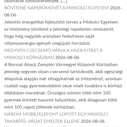
találhatók szőlőültetvények, […]
BŐVÍTENÉ NAPERŐMŰVÉT A MISKOLCI EGYETEM
2026-
08-06
Jelentős energetikai fejlesztést tervez a Miskolci Egyetem:
az intézmény bővítené a jelenlegi napelemes rendszerét,
hogy még nagyobb arányban fedezhesse saját
villamosenergia-igényét megújuló forrásból.
NEGYVEN CSECSEMŐ VÁRJA A HAZAJUTÁST A
MISKOLCI KÓRHÁZBAN
2026-08-06
A Borsod-Abaúj-Zemplén Vármegyei Központi Kórházban
jelenleg negyven olyan csecsemő tartózkodik, akik egészségi
állapotuk alapján már elhagyhatnák az intézményt, azonban
családi vagy gyermekvédelmi okok miatt továbbra is kórházi
ellátásban maradnak. Országos szinten több mint 320
gyermek érintett hasonló helyzetben, akik átlagosan több
mint 105 napot töltenek kórházban.
HÁROM MOBILTELEFONT LOPOTT EGY MISKOLCI
TAKARÍTÓ, VÁDAT EMELTEK ELLENE
2026-08-06