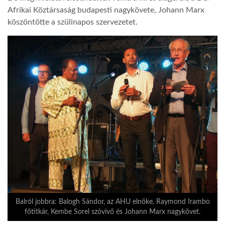
Afrikai Köztársaság budapesti nagykövete, Johann Marx
köszöntötte a szülinapos szervezetet.
Balról jobbra: Balogh Sándor, az AHU elnöke, Raymond Irambo
főtitkár, Kembe Sorel szóvivő és Johann Marx nagykövet.