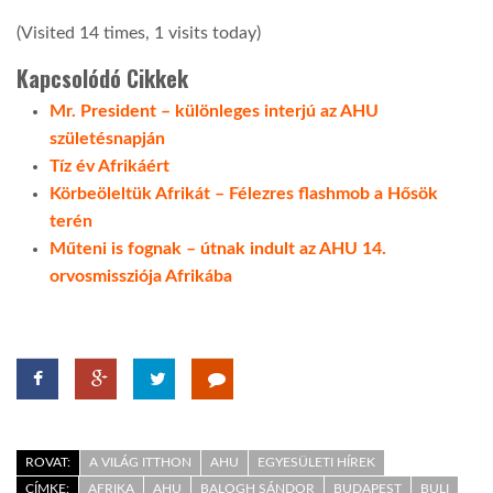
(Visited 14 times, 1 visits today)
Kapcsolódó Cikkek
Mr. President – különleges interjú az AHU
születésnapján
Tíz év Afrikáért
Körbeöleltük Afrikát – Félezres flashmob a Hősök
terén
Műteni is fognak – útnak indult az AHU 14.
orvosmissziója Afrikába
ROVAT:
A VILÁG ITTHON
AHU
EGYESÜLETI HÍREK
CÍMKE:
AFRIKA
AHU
BALOGH SÁNDOR
BUDAPEST
BULI