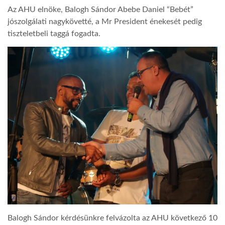
Az AHU elnöke, Balogh Sándor Abebe Daniel “Bebét”
jószolgálati nagykövetté, a Mr President énekesét pedig
tiszteletbeli taggá fogadta.
Balogh Sándor kérdésünkre felvázolta az AHU következő 10