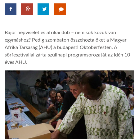
LATIMO.HU
Bajor népviselet és afrikai dob – nem sok közük van
GLOBOBOOK
egymáshoz? Pedig szombaton összehozta őket a Magyar
Afrika Társaság (AHU) a budapesti Oktoberfesten. A
sörfesztivállal zárta szülinapi programsorozatát az idén 10
éves AHU.