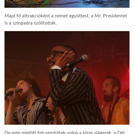
Majd fő attrakcióként a német együttest, a Mr. Presidentet
is a színpadra szólították.
De még mielőtt felcsendültek volna a híres slágerek, a Dél-