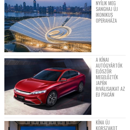
NYÍLIK MEG
SANGHAJ ÚJ
IKONIKUS
OPERAHÁZA
A KÍNAI
AUTÓGYÁRTÓK
ELŐSZÖR
MEGELŐZTÉK
JAPÁN
RIVÁLISAIKAT AZ
EU PIACÁN
KÍNA ÚJ
KORSZAKOT