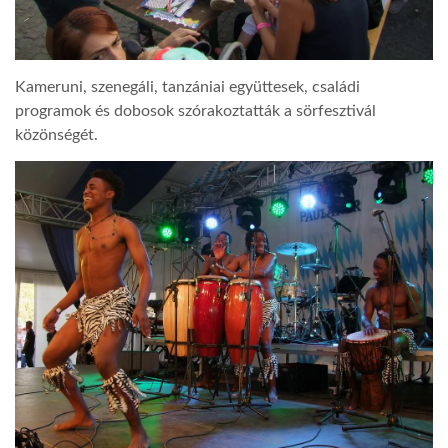
Kameruni, szenegáli, tanzániai együttesek, családi
programok és dobosok szórakoztatták a sörfesztivál
közönségét.