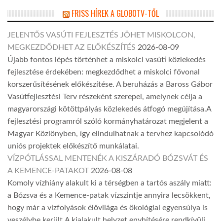
FRISS HÍREK A GLOBOTV-TŐL
JELENTŐS VASÚTI FEJLESZTÉS JÖHET MISKOLCON,
MEGKEZDŐDHET AZ ELŐKÉSZÍTÉS
2026-08-09
Újabb fontos lépés történhet a miskolci vasúti közlekedés
fejlesztése érdekében: megkezdődhet a miskolci fővonal
korszerűsítésének előkészítése. A beruházás a Baross Gábor
Vasútfejlesztési Terv részeként szerepel, amelynek célja a
magyarországi kötöttpályás közlekedés átfogó megújítása.A
fejlesztési programról szóló kormányhatározat megjelent a
Magyar Közlönyben, így elindulhatnak a tervhez kapcsolódó
uniós projektek előkészítő munkálatai.
VÍZPÓTLÁSSAL MENTENÉK A KISZÁRADÓ BÓZSVÁT ÉS
A KEMENCE-PATAKOT
2026-08-08
Komoly vízhiány alakult ki a térségben a tartós aszály miatt:
a Bózsva és a Kemence-patak vízszintje annyira lecsökkent,
hogy már a vízfolyások élővilága és ökológiai egyensúlya is
veszélybe került.A kialakult helyzet enyhítésére rendkívüli