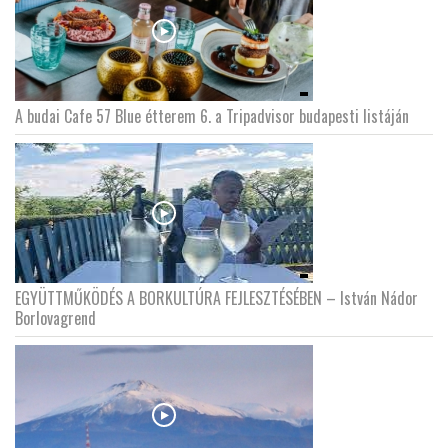
A budai Cafe 57 Blue étterem 6. a Tripadvisor budapesti listáján
EGYÜTTMŰKÖDÉS A BORKULTÚRA FEJLESZTÉSÉBEN – István Nádor
Borlovagrend