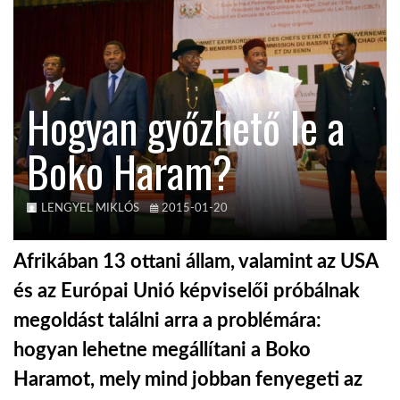
TROPICALMAGAZIN
GLOBOTV
Hogyan győzhető le a
Boko Haram?
AFRIKA TUDÁSTÁR
A NAP SZÉPE
LENGYEL MIKLÓS
2015-01-20
Afrikában 13 ottani állam, valamint az USA
LINKTR.EE
és az Európai Unió képviselői próbálnak
megoldást találni arra a problémára:
GLOBOZSARU
hogyan lehetne megállítani a Boko
Haramot, mely mind jobban fenyegeti az
DOBRAVERO.HU