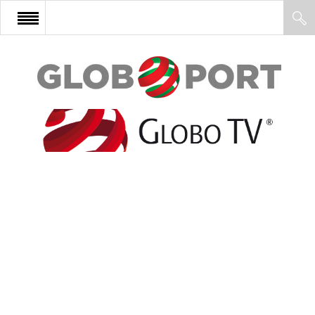
FŐOLDAL
AFRIKA
EURÓPA
ÁZSIA
ÉSZAK-AMERIKA
LATIN-AMERIKA