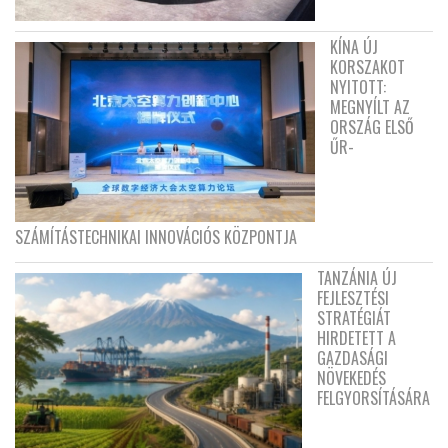
KÍNA ÚJ
KORSZAKOT
NYITOTT:
MEGNYÍLT AZ
ORSZÁG ELSŐ
ŰR-
SZÁMÍTÁSTECHNIKAI INNOVÁCIÓS KÖZPONTJA
TANZÁNIA ÚJ
FEJLESZTÉSI
STRATÉGIÁT
HIRDETETT A
GAZDASÁGI
NÖVEKEDÉS
FELGYORSÍTÁSÁRA