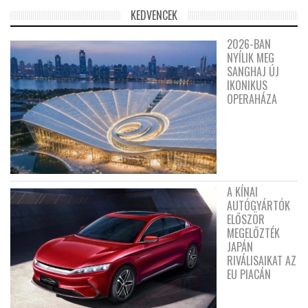
KEDVENCEK
2026-BAN
NYÍLIK MEG
SANGHAJ ÚJ
IKONIKUS
OPERAHÁZA
A KÍNAI
AUTÓGYÁRTÓK
ELŐSZÖR
MEGELŐZTÉK
JAPÁN
RIVÁLISAIKAT AZ
EU PIACÁN