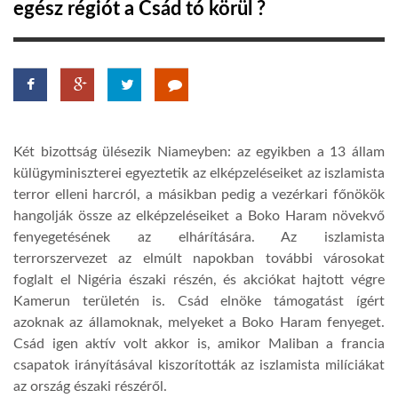
egész régiót a Csád tó körül ?
LATIMO.HU
GLOBOBOOK
Két bizottság ülésezik Niameyben: az egyikben a 13 állam
külügyminiszterei egyeztetik az elképzeléseiket az iszlamista
terror elleni harcról, a másikban pedig a vezérkari főnökök
hangolják össze az elképzeléseiket a Boko Haram növekvő
fenyegetésének az elhárítására. Az iszlamista
terrorszervezet az elmúlt napokban további városokat
foglalt el Nigéria északi részén, és akciókat hajtott végre
Kamerun területén is. Csád elnöke támogatást ígért
azoknak az államoknak, melyeket a Boko Haram fenyeget.
Csád igen aktív volt akkor is, amikor Maliban a francia
csapatok irányításával kiszorították az iszlamista milíciákat
az ország északi részéről.