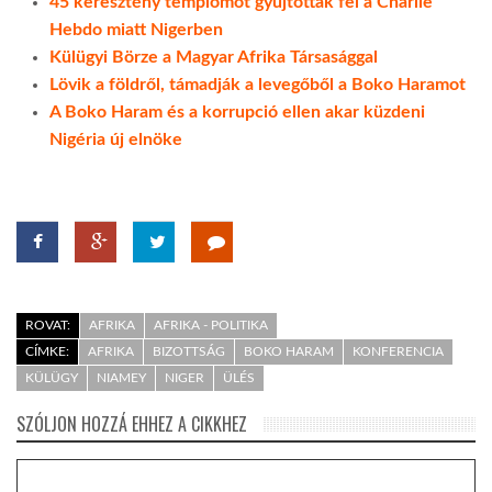
45 keresztény templomot gyújtottak fel a Charlie
Hebdo miatt Nigerben
Külügyi Börze a Magyar Afrika Társasággal
Lövik a földről, támadják a levegőből a Boko Haramot
A Boko Haram és a korrupció ellen akar küzdeni
Nigéria új elnöke
ROVAT:
AFRIKA
AFRIKA - POLITIKA
CÍMKE:
AFRIKA
BIZOTTSÁG
BOKO HARAM
KONFERENCIA
KÜLÜGY
NIAMEY
NIGER
ÜLÉS
SZÓLJON HOZZÁ EHHEZ A CIKKHEZ