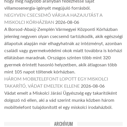
hogy még nagyobb arányban fedezhesse saját
villamosenergia-igényét megújuló forrásból.
NEGYVEN CSECSEMŐ VÁRJA A HAZAJUTÁST A
MISKOLCI KÓRHÁZBAN
2026-08-06
A Borsod-Abaúj-Zemplén Vármegyei Központi Kórházban
jelenleg negyven olyan csecsemő tartózkodik, akik egészségi
állapotuk alapján már elhagyhatnák az intézményt, azonban
családi vagy gyermekvédelmi okok miatt továbbra is kórházi
ellátásban maradnak. Országos szinten több mint 320
gyermek érintett hasonló helyzetben, akik átlagosan több
mint 105 napot töltenek kórházban.
HÁROM MOBILTELEFONT LOPOTT EGY MISKOLCI
TAKARÍTÓ, VÁDAT EMELTEK ELLENE
2026-08-06
Vádat emelt a Miskolci Járási Ügyészség egy takarítóként
dolgozó nő ellen, aki a vád szerint munka közben három
mobiltelefont tulajdonított el egy miskolci irodaházból.
ARCHÍVUM