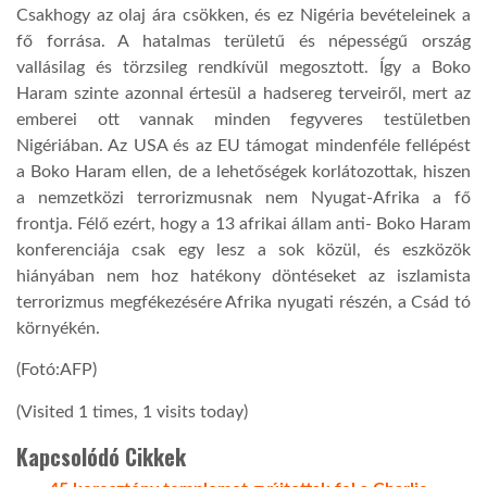
Csakhogy az olaj ára csökken, és ez Nigéria bevételeinek a
fő forrása. A hatalmas területű és népességű ország
vallásilag és törzsileg rendkívül megosztott. Így a Boko
Haram szinte azonnal értesül a hadsereg terveiről, mert az
emberei ott vannak minden fegyveres testületben
Nigériában. Az USA és az EU támogat mindenféle fellépést
a Boko Haram ellen, de a lehetőségek korlátozottak, hiszen
a nemzetközi terrorizmusnak nem Nyugat-Afrika a fő
frontja. Félő ezért, hogy a 13 afrikai állam anti- Boko Haram
konferenciája csak egy lesz a sok közül, és eszközök
hiányában nem hoz hatékony döntéseket az iszlamista
terrorizmus megfékezésére Afrika nyugati részén, a Csád tó
környékén.
(Fotó:AFP)
(Visited 1 times, 1 visits today)
Kapcsolódó Cikkek