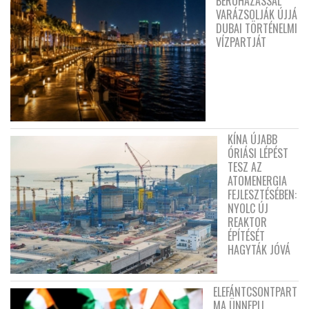
BERUHÁZÁSSAL
VARÁZSOLJÁK ÚJJÁ
DUBAI TÖRTÉNELMI
VÍZPARTJÁT
KÍNA ÚJABB
ÓRIÁSI LÉPÉST
TESZ AZ
ATOMENERGIA
FEJLESZTÉSÉBEN:
NYOLC ÚJ
REAKTOR
ÉPÍTÉSÉT
HAGYTÁK JÓVÁ
ELEFÁNTCSONTPART
MA ÜNNEPLI