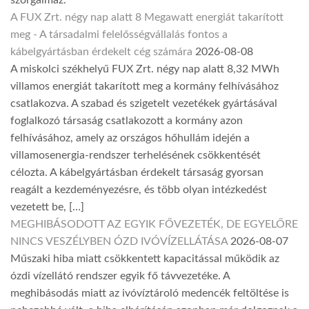
A FUX Zrt. négy nap alatt 8 Megawatt energiát takarított
meg - A társadalmi felelősségvállalás fontos a
kábelgyártásban érdekelt cég számára
2026-08-08
A miskolci székhelyű FUX Zrt. négy nap alatt 8,32 MWh
villamos energiát takarított meg a kormány felhívásához
csatlakozva. A szabad és szigetelt vezetékek gyártásával
foglalkozó társaság csatlakozott a kormány azon
felhívásához, amely az országos hőhullám idején a
villamosenergia-rendszer terhelésének csökkentését
célozta. A kábelgyártásban érdekelt társaság gyorsan
reagált a kezdeményezésre, és több olyan intézkedést
vezetett be, […]
MEGHIBÁSODOTT AZ EGYIK FŐVEZETÉK, DE EGYELŐRE
NINCS VESZÉLYBEN ÓZD IVÓVÍZELLÁTÁSA
2026-08-07
Műszaki hiba miatt csökkentett kapacitással működik az
ózdi vízellátó rendszer egyik fő távvezetéke. A
meghibásodás miatt az ivóvíztároló medencék feltöltése is