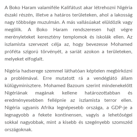
A Boko Haram valamiféle Kalifátust akar létrehozni Nigéria
északi részén, illetve a határos területeken, ahol a lakosság
nagy többsége muzulmán. A más vallásúakat elüldözik vagy
megölik. A Boko Haram rendszeresen hajt végre
merényleteket keresztény templomok és iskolák ellen. Az
iszlamista szervezet célja az, hogy bevezesse Mohamed
próféta szigorú törvényét, a saríát azokon a területeken,
melyeket elfoglalt.
Nigéria hadserege szemmel láthatóan képtelen megbirkózni
a problémával. Erre mutatott rá a vendéglátó állam
külügyminisztere. Mohamed Bazoum szerint mindenekelőtt
Nigériának magának kellene határozottabban és
eredményesebben fellépnie az iszlamista terror ellen.
Nigéria ugyanis Afrika legnépesebb országa, a GDP-je a
legnagyobb a fekete kontinensen, vagyis a lehetőségei
sokkal nagyobbak, mint a kisebb és szegényebb szomszéd
országoknak.