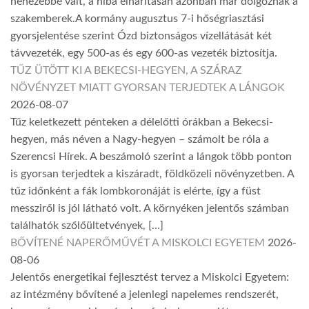
nehezebbé vált, a hiba elhárításán azonban már dolgoznak a
szakemberek.A kormány augusztus 7-i hőségriasztási
gyorsjelentése szerint Ózd biztonságos vízellátását két
távvezeték, egy 500-as és egy 600-as vezeték biztosítja.
TŰZ ÜTÖTT KI A BEKECSI-HEGYEN, A SZÁRAZ
NÖVÉNYZET MIATT GYORSAN TERJEDTEK A LÁNGOK
2026-08-07
Tűz keletkezett pénteken a délelőtti órákban a Bekecsi-
hegyen, más néven a Nagy-hegyen – számolt be róla a
Szerencsi Hírek. A beszámoló szerint a lángok több ponton
is gyorsan terjedtek a kiszáradt, földközeli növényzetben. A
tűz időnként a fák lombkoronáját is elérte, így a füst
messziről is jól látható volt. A környéken jelentős számban
találhatók szőlőültetvények, […]
BŐVÍTENÉ NAPERŐMŰVÉT A MISKOLCI EGYETEM
2026-
08-06
Jelentős energetikai fejlesztést tervez a Miskolci Egyetem:
az intézmény bővítené a jelenlegi napelemes rendszerét,