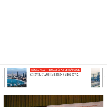
KÖZEL-KELET
AUSZTRÁLIA
A VILÁG ITTHON
MÉDIA
KÖZEL-KELET - DUBAJ ÉS AZ EMIRÁTUSOK
AZ EGYESÜLT ARAB EMÍRSÉGEK A VILÁG EGYIK…
GLOBOTV BP
HÍR3D