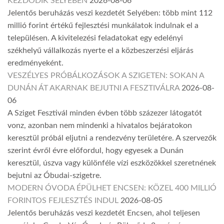
KEZDŐDIK SELYEBEN
2026-08-06
Jelentős beruházás veszi kezdetét Selyében: több mint 112
millió forint értékű fejlesztési munkálatok indulnak el a
településen. A kivitelezési feladatokat egy edelényi
székhelyű vállalkozás nyerte el a közbeszerzési eljárás
eredményeként.
VESZÉLYES PRÓBÁLKOZÁSOK A SZIGETEN: SOKAN A
DUNÁN ÁT AKARNAK BEJUTNI A FESZTIVÁLRA
2026-08-
06
A Sziget Fesztivál minden évben több százezer látogatót
vonz, azonban nem mindenki a hivatalos bejáratokon
keresztül próbál eljutni a rendezvény területére. A szervezők
szerint évről évre előfordul, hogy egyesek a Dunán
keresztül, úszva vagy különféle vízi eszközökkel szeretnének
bejutni az Óbudai-szigetre.
MODERN ÓVODA ÉPÜLHET ENCSEN: KÖZEL 400 MILLIÓ
FORINTOS FEJLESZTÉS INDUL
2026-08-05
Jelentős beruházás veszi kezdetét Encsen, ahol teljesen