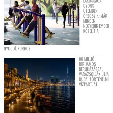
LAKOSSÁGA
GYORS
ÜTEMBEN
ÖREGSZIK: MÁR
MINDEN
NEGYEDIK EMBER
KÖZELÍT A
NYUGDÍJKORHOZ
80 MILLIÓ
DIRHAMOS
BERUHÁZÁSSAL
VARÁZSOLJÁK ÚJJÁ
DUBAI TÖRTÉNELMI
VÍZPARTJÁT