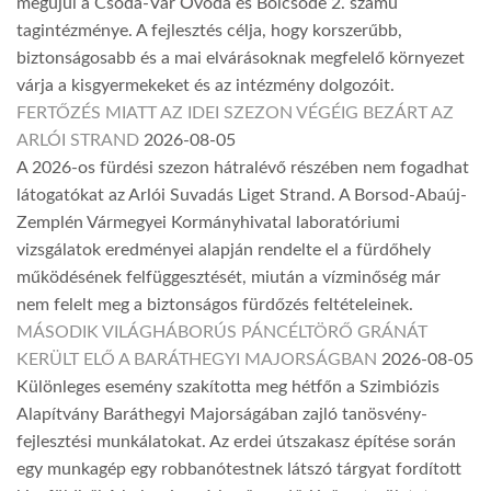
megújul a Csoda-Vár Óvoda és Bölcsőde 2. számú
tagintézménye. A fejlesztés célja, hogy korszerűbb,
biztonságosabb és a mai elvárásoknak megfelelő környezet
várja a kisgyermekeket és az intézmény dolgozóit.
FERTŐZÉS MIATT AZ IDEI SZEZON VÉGÉIG BEZÁRT AZ
ARLÓI STRAND
2026-08-05
A 2026-os fürdési szezon hátralévő részében nem fogadhat
látogatókat az Arlói Suvadás Liget Strand. A Borsod-Abaúj-
Zemplén Vármegyei Kormányhivatal laboratóriumi
vizsgálatok eredményei alapján rendelte el a fürdőhely
működésének felfüggesztését, miután a vízminőség már
nem felelt meg a biztonságos fürdőzés feltételeinek.
MÁSODIK VILÁGHÁBORÚS PÁNCÉLTÖRŐ GRÁNÁT
KERÜLT ELŐ A BARÁTHEGYI MAJORSÁGBAN
2026-08-05
Különleges esemény szakította meg hétfőn a Szimbiózis
Alapítvány Baráthegyi Majorságában zajló tanösvény-
fejlesztési munkálatokat. Az erdei útszakasz építése során
egy munkagép egy robbanótestnek látszó tárgyat fordított