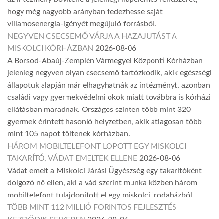
hogy még nagyobb arányban fedezhesse saját
villamosenergia-igényét megújuló forrásból.
NEGYVEN CSECSEMŐ VÁRJA A HAZAJUTÁST A
MISKOLCI KÓRHÁZBAN
2026-08-06
A Borsod-Abaúj-Zemplén Vármegyei Központi Kórházban
jelenleg negyven olyan csecsemő tartózkodik, akik egészségi
állapotuk alapján már elhagyhatnák az intézményt, azonban
családi vagy gyermekvédelmi okok miatt továbbra is kórházi
ellátásban maradnak. Országos szinten több mint 320
gyermek érintett hasonló helyzetben, akik átlagosan több
mint 105 napot töltenek kórházban.
HÁROM MOBILTELEFONT LOPOTT EGY MISKOLCI
TAKARÍTÓ, VÁDAT EMELTEK ELLENE
2026-08-06
Vádat emelt a Miskolci Járási Ügyészség egy takarítóként
dolgozó nő ellen, aki a vád szerint munka közben három
mobiltelefont tulajdonított el egy miskolci irodaházból.
TÖBB MINT 112 MILLIÓ FORINTOS FEJLESZTÉS