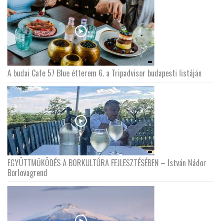
A budai Cafe 57 Blue étterem 6. a Tripadvisor budapesti listáján
EGYÜTTMŰKÖDÉS A BORKULTÚRA FEJLESZTÉSÉBEN – István Nádor
Borlovagrend