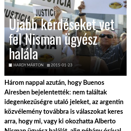
KÖZEL-KELET
Újabb kérdéseket vet
fel Nisman ügyész
AUSZTRÁLIA
halála
A VILÁG ITTHON
HARDY MÁRTON
2015-01-23
MÉDIA
Három nappal azután, hogy Buenos
Airesben bejelentették: nem találtak
idegenkezűségre utaló jeleket, az argentin
GLOBOTV BP
közvélemény továbbra is válaszokat keres
arra, hogy mi, vagy ki okozhatta Alberto
HÍR3D