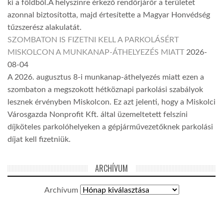
ki a földből.A helyszínre érkező rendőrjárőr a területet
azonnal biztosította, majd értesítette a Magyar Honvédség
tűzszerész alakulatát.
SZOMBATON IS FIZETNI KELL A PARKOLÁSÉRT
MISKOLCON A MUNKANAP-ÁTHELYEZÉS MIATT
2026-
08-04
A 2026. augusztus 8-i munkanap-áthelyezés miatt ezen a
szombaton a megszokott hétköznapi parkolási szabályok
lesznek érvényben Miskolcon. Ez azt jelenti, hogy a Miskolci
Városgazda Nonprofit Kft. által üzemeltetett felszíni
díjköteles parkolóhelyeken a gépjárművezetőknek parkolási
díjat kell fizetniük.
ARCHÍVUM
Archívum