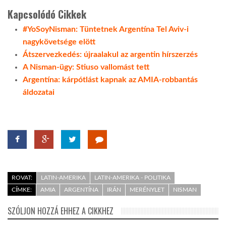
Kapcsolódó Cikkek
#YoSoyNisman: Tüntetnek Argentína Tel Aviv-i
nagykövetsége elött
Átszervezkedés: újraalakul az argentin hírszerzés
A Nisman-ügy: Stiuso vallomást tett
Argentína: kárpótlást kapnak az AMIA-robbantás
áldozatai
ROVAT:
LATIN-AMERIKA
LATIN-AMERIKA - POLITIKA
CÍMKE:
AMIA
ARGENTÍNA
IRÁN
MERÉNYLET
NISMAN
SZÓLJON HOZZÁ EHHEZ A CIKKHEZ