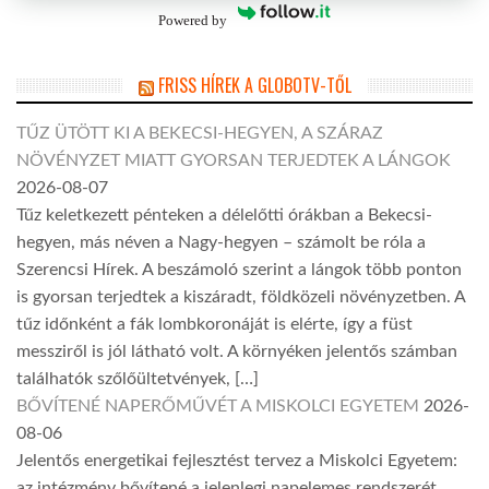
Powered by
FRISS HÍREK A GLOBOTV-TŐL
TŰZ ÜTÖTT KI A BEKECSI-HEGYEN, A SZÁRAZ
NÖVÉNYZET MIATT GYORSAN TERJEDTEK A LÁNGOK
2026-08-07
Tűz keletkezett pénteken a délelőtti órákban a Bekecsi-
hegyen, más néven a Nagy-hegyen – számolt be róla a
Szerencsi Hírek. A beszámoló szerint a lángok több ponton
is gyorsan terjedtek a kiszáradt, földközeli növényzetben. A
tűz időnként a fák lombkoronáját is elérte, így a füst
messziről is jól látható volt. A környéken jelentős számban
találhatók szőlőültetvények, […]
BŐVÍTENÉ NAPERŐMŰVÉT A MISKOLCI EGYETEM
2026-
08-06
Jelentős energetikai fejlesztést tervez a Miskolci Egyetem:
az intézmény bővítené a jelenlegi napelemes rendszerét,