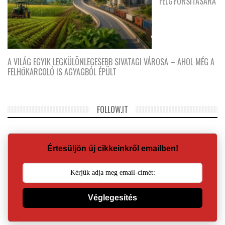
FELGYORSÍTÁSÁRA
A VILÁG EGYIK LEGKÜLÖNLEGESEBB SIVATAGI VÁROSA – AHOL MÉG A
FELHŐKARCOLÓ IS AGYAGBÓL ÉPÜLT
FOLLOW.IT
Értesüljön új cikkeinkről emailben!
Véglegesítés