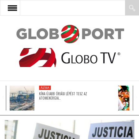
FŐOLDAL
AFRIKA
EURÓPA
ÁZSIA
ÁZSIA
KÍNA ÚJABB ÓRIÁSI LÉPÉST TESZ AZ
ATOMENERGIA…
ÉSZAK-AMERIKA
LATIN-AMERIKA