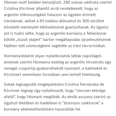
Nisman múlt kedden benyújtott, 280 szavas vádirata szerint
Cristina Kirchner államfő arról rendelkezett, hogy az
LATIMO.HU
argentin titkosszolgálat falazzon az ügyben érintett
irániaknak, akiket a 85 halálos áldozatot és 300 sérültet
követelő merénylet elkövetésével gyanúsítanak. Az ügyész
GLOBOBOOK
azt is tudni vélte, hogy az argentin kormány a Teheránnal
kötött „búzát olajért” barter-megállapodás újraélesztésének
fejében tett szívességként segítette az iráni terroristákat.
Kormányoldalról olyan nyilatkozatok láttak napvilágot,
amelyek szerint Nismanra esetleg az argentin hírszerzés egy
renegát csoportja gyakorolhatott nyomást, a kabinetet és
Kirchnert semmilyen formában sem terheli felelősség.
Sokak legnagyobb meglepetésére Cristina Fernández de
Kirchner tegnap úgy nyilatkozott, hogy “nincsen kétsége
afelől”, hogy Nismant megölték. Az elnök asszony szerint az
ügyészt életében és halálában is “bizonyos szektorok” a
kormány ellehetetlenítésére használták fel.