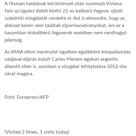
A Nisman halálának körülményei után nyomozó Viviana
Fein az ügyész életét kioltó 22-es kaliberű fegyver újbóli
szakértői vizsgálatát rendelte el. Azt is elmondta, hogy az
áldozat kezén nem találtak lőpormaradványokat, ám ez a
hasonlóan kiskaliberű fegyverek esetében nem rendhagyó
jelenség.
Az AMIA elleni merénylet ügyében egyébként bűnpalástolás
vádjával eljárás indult Carlos Menem egykori argentin
államfő ellen is, azonban a vizsgálat lefolytatása 2012-óta
várat magára.
Fotó: Europress/AFP
(Visited 2 times, 1 visits today)