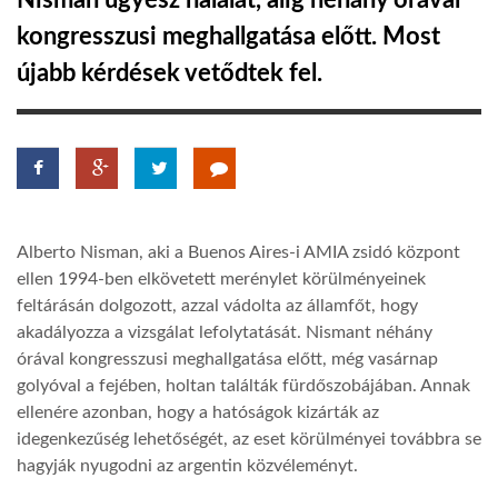
Nisman ügyész halálát, alig néhány órával
kongresszusi meghallgatása előtt. Most
TROPICALMAGAZIN
újabb kérdések vetődtek fel.
GLOBOTV
AFRIKA TUDÁSTÁR
Alberto Nisman, aki a Buenos Aires-i AMIA zsidó központ
A NAP SZÉPE
ellen 1994-ben elkövetett merénylet körülményeinek
feltárásán dolgozott, azzal vádolta az államfőt, hogy
akadályozza a vizsgálat lefolytatását. Nismant néhány
LINKTR.EE
órával kongresszusi meghallgatása előtt, még vasárnap
golyóval a fejében, holtan találták fürdőszobájában. Annak
GLOBOZSARU
ellenére azonban, hogy a hatóságok kizárták az
idegenkezűség lehetőségét, az eset körülményei továbbra se
hagyják nyugodni az argentin közvéleményt.
DOBRAVERO.HU