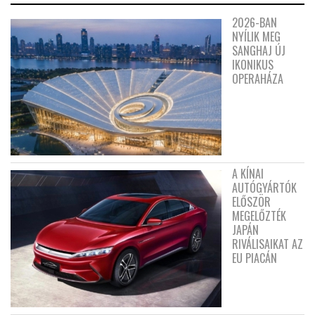
2026-BAN
NYÍLIK MEG
SANGHAJ ÚJ
IKONIKUS
OPERAHÁZA
A KÍNAI
AUTÓGYÁRTÓK
ELŐSZÖR
MEGELŐZTÉK
JAPÁN
RIVÁLISAIKAT AZ
EU PIACÁN