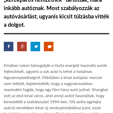
„kerékpáros nemzetnek” tartottak, mára
inkább autóznak. Most szabályozzák az
TROPICALMAGAZIN
autóvásárlást, ugyanis kicsit túlzásba vitték
a dolgot.
GLOBOTV
AFRIKA TUDÁSTÁR
A NAP SZÉPE
K
ín
ában sokan
támogatj
ák
a tiszta energiát használó autók
fejlesztését,
ugyanis a sok autó is tehet a hatalmas
LINKTR.EE
légszennyezettségről
. Miközben a kínai autópiac messze
nem telített, bejelentették, hogy a nagyvárosokban
maximálni fogják, hogy egy főre hány autó juthat.
Shanghai
GLOBOZSARU
volt az első kínai város, ahol annyi autót használtak, hogy
bevezették a szabályozást 1994-ben.
Ott
azóta egyfajta
DOBRAVERO.HU
aukció keretében lehet új rendszámtáblához jutni, ezzel