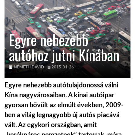
KÖZEL-KELET
Egyre nehezebb
AUSZTRÁLIA
autóhoz jutni Kínában
A VILÁG ITTHON
NÉMETH DÁVID
2015-01-26
MÉDIA
Egyre nehezebb autótulajdonossá válni
Kína nagyvárosaiban. A kínai autóipar
gyorsan bővült az elmúlt években, 2009-
GLOBOTV BP
ben a világ legnagyobb új autós piacává
vált. Az egykori országban, amit
HÍR3D