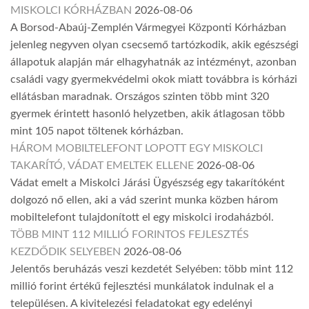
MISKOLCI KÓRHÁZBAN
2026-08-06
A Borsod-Abaúj-Zemplén Vármegyei Központi Kórházban
jelenleg negyven olyan csecsemő tartózkodik, akik egészségi
állapotuk alapján már elhagyhatnák az intézményt, azonban
családi vagy gyermekvédelmi okok miatt továbbra is kórházi
ellátásban maradnak. Országos szinten több mint 320
gyermek érintett hasonló helyzetben, akik átlagosan több
mint 105 napot töltenek kórházban.
HÁROM MOBILTELEFONT LOPOTT EGY MISKOLCI
TAKARÍTÓ, VÁDAT EMELTEK ELLENE
2026-08-06
Vádat emelt a Miskolci Járási Ügyészség egy takarítóként
dolgozó nő ellen, aki a vád szerint munka közben három
mobiltelefont tulajdonított el egy miskolci irodaházból.
TÖBB MINT 112 MILLIÓ FORINTOS FEJLESZTÉS
KEZDŐDIK SELYEBEN
2026-08-06
Jelentős beruházás veszi kezdetét Selyében: több mint 112
millió forint értékű fejlesztési munkálatok indulnak el a
településen. A kivitelezési feladatokat egy edelényi