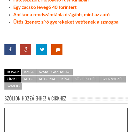
Egy zacskó levegő 40 forintért
Amikor a rendszámtábla drágább, mint az autó
Ütős üzenet: síró gyerekeket vetítenek a szmogba
ROVAT:
ÁZSIA
ÁZSIA - GAZDASÁG
CÍMKE:
AUTÓ
AUTÓPIAC
KÍNA
KÖZLEKEDÉS
SZENNYEZÉS
SZMOG
SZÓLJON HOZZÁ EHHEZ A CIKKHEZ