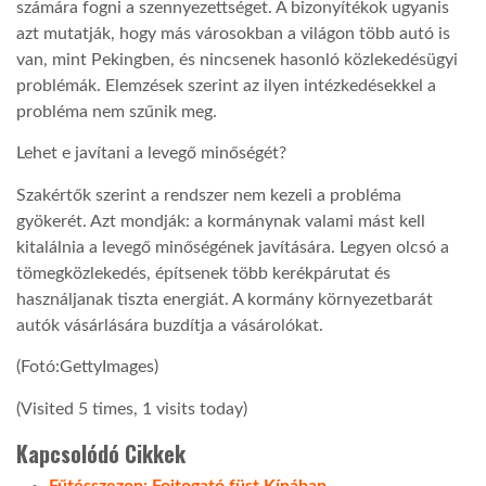
számára fogni a szennyezettséget. A bizonyítékok ugyanis
azt mutatják, hogy más városokban a világon több autó is
van, mint Pekingben, és nincsenek hasonló közlekedésügyi
problémák.
Elemzések szerint az ilyen intézkedésekkel a
probléma nem szűnik meg.
Lehet e javítani a levegő minőségét?
Szakértők szerint a rendszer nem kezeli a probléma
gyökerét. Azt mondják: a kormánynak valami mást kell
kitalálnia a levegő minőségének javítására. Legyen olcsó a
tömegközlekedés, építsenek több kerékpárutat és
használjanak tiszta energiát.
A
kormány környezetbarát
autók vásárlására buzdítja a vásárolókat.
(Fotó:GettyImages)
(Visited 5 times, 1 visits today)
Kapcsolódó Cikkek
Fűtésszezon: Fojtogató füst Kínában