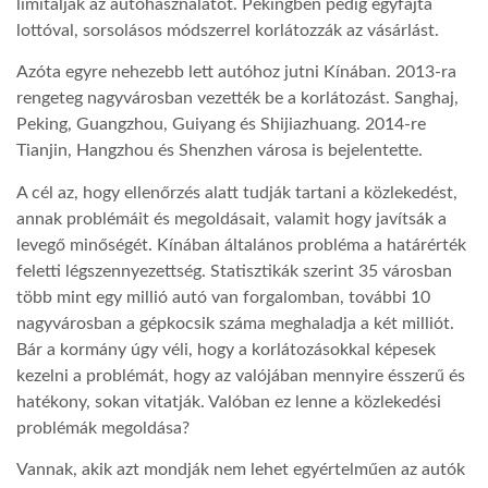
limitálják az autóhasználatot. Pekingben pedig egyfajta
lottóval, sorsolásos módszerrel korlátozzák az vásárlást.
LATIMO.HU
Azóta egyre nehezebb lett autóhoz jutni Kínában. 2013-ra
rengeteg nagyvárosban vezették be a korlátozást. Sanghaj,
GLOBOBOOK
Peking,
Guangzhou, Guiyang és Shijiazhuang.
2014-re
Tianjin, Hangzhou és Shenzhen
városa is bejelentette.
A cél az, hogy ellenőrzés alatt tudják tartani a közlekedést,
annak problémáit és megoldásait, valamit hogy javítsák a
levegő minőségét. Kínában általános probléma a határérték
feletti légszennyezettség. Statisztikák szerint 35 városban
több mint egy millió autó van forgalomban, további 10
nagyvárosban a gépkocsik száma meghaladja a két milliót.
Bár a kormány úgy véli, hogy a korlátozásokkal képesek
kezelni a problémát, hogy az valójában mennyire ésszerű és
hatékony, sokan vitatják. Valóban ez lenne a közlekedési
problémák megoldása?
Vannak, akik azt mondják nem lehet egyértelműen az autók