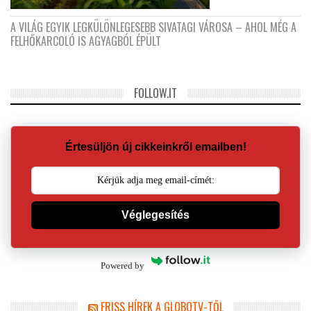
A VILÁG EGYIK LEGKÜLÖNLEGESEBB SIVATAGI VÁROSA – AHOL MÉG A
FELHŐKARCOLÓ IS AGYAGBÓL ÉPÜLT
FOLLOW.IT
Értesüljön új cikkeinkről emailben!
Véglegesítés
Powered by
FRISS HÍREK A GLOBOTV-TŐL