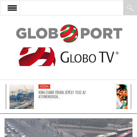
FŐOLDAL
AFRIKA
EURÓPA
ÁZSIA
ÁZSIA
KÍNA ÚJABB ÓRIÁSI LÉPÉST TESZ AZ
ATOMENERGIA…
ÉSZAK-AMERIKA
LATIN-AMERIKA