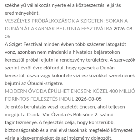
székhelyű vállalkozás nyerte el a közbeszerzési eljárás
eredményeként.
VESZÉLYES PRÓBÁLKOZÁSOK A SZIGETEN: SOKAN A
DUNÁN ÁT AKARNAK BEJUTNI A FESZTIVÁLRA
2026-08-
06
A Sziget Fesztivál minden évben több százezer látogatót
vonz, azonban nem mindenki a hivatalos bejáratokon
keresztül próbál eljutni a rendezvény területére. A szervezők
szerint évről évre előfordul, hogy egyesek a Dunán
keresztül, úszva vagy különféle vízi eszközökkel szeretnének
bejutni az Óbudai-szigetre.
MODERN ÓVODA ÉPÜLHET ENCSEN: KÖZEL 400 MILLIÓ
FORINTOS FEJLESZTÉS INDUL
2026-08-05
Jelentős beruházás veszi kezdetét Encsen, ahol teljesen
megújul a Csoda-Vár Óvoda és Bölcsőde 2. számú
tagintézménye. A fejlesztés célja, hogy korszerűbb,
biztonságosabb és a mai elvárásoknak megfelelő környezet
várja a kisgyermekeket és az intézmény dolgozóit.