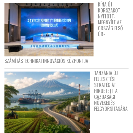
KÍNA ÚJ
KORSZAKOT
NYITOTT:
MEGNYÍLT AZ
ORSZÁG ELSŐ
ŰR-
SZÁMÍTÁSTECHNIKAI INNOVÁCIÓS KÖZPONTJA
TANZÁNIA ÚJ
FEJLESZTÉSI
STRATÉGIÁT
HIRDETETT A
GAZDASÁGI
NÖVEKEDÉS
FELGYORSÍTÁSÁRA