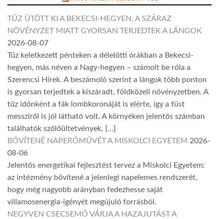
TŰZ ÜTÖTT KI A BEKECSI-HEGYEN, A SZÁRAZ
NÖVÉNYZET MIATT GYORSAN TERJEDTEK A LÁNGOK
2026-08-07
Tűz keletkezett pénteken a délelőtti órákban a Bekecsi-
hegyen, más néven a Nagy-hegyen – számolt be róla a
Szerencsi Hírek. A beszámoló szerint a lángok több ponton
is gyorsan terjedtek a kiszáradt, földközeli növényzetben. A
tűz időnként a fák lombkoronáját is elérte, így a füst
messziről is jól látható volt. A környéken jelentős számban
találhatók szőlőültetvények, […]
BŐVÍTENÉ NAPERŐMŰVÉT A MISKOLCI EGYETEM
2026-
08-06
Jelentős energetikai fejlesztést tervez a Miskolci Egyetem:
az intézmény bővítené a jelenlegi napelemes rendszerét,
hogy még nagyobb arányban fedezhesse saját
villamosenergia-igényét megújuló forrásból.
NEGYVEN CSECSEMŐ VÁRJA A HAZAJUTÁST A