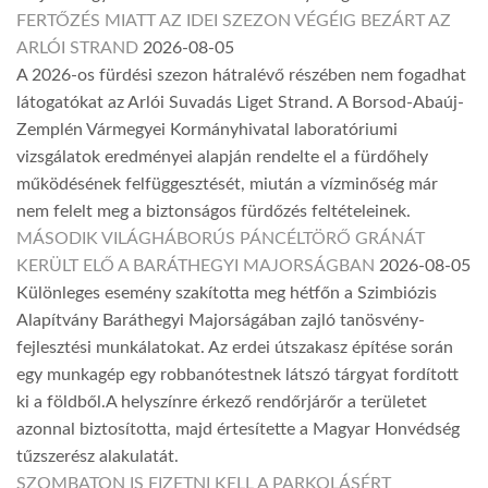
FERTŐZÉS MIATT AZ IDEI SZEZON VÉGÉIG BEZÁRT AZ
ARLÓI STRAND
2026-08-05
A 2026-os fürdési szezon hátralévő részében nem fogadhat
látogatókat az Arlói Suvadás Liget Strand. A Borsod-Abaúj-
Zemplén Vármegyei Kormányhivatal laboratóriumi
vizsgálatok eredményei alapján rendelte el a fürdőhely
működésének felfüggesztését, miután a vízminőség már
nem felelt meg a biztonságos fürdőzés feltételeinek.
MÁSODIK VILÁGHÁBORÚS PÁNCÉLTÖRŐ GRÁNÁT
KERÜLT ELŐ A BARÁTHEGYI MAJORSÁGBAN
2026-08-05
Különleges esemény szakította meg hétfőn a Szimbiózis
Alapítvány Baráthegyi Majorságában zajló tanösvény-
fejlesztési munkálatokat. Az erdei útszakasz építése során
egy munkagép egy robbanótestnek látszó tárgyat fordított
ki a földből.A helyszínre érkező rendőrjárőr a területet
azonnal biztosította, majd értesítette a Magyar Honvédség
tűzszerész alakulatát.
SZOMBATON IS FIZETNI KELL A PARKOLÁSÉRT