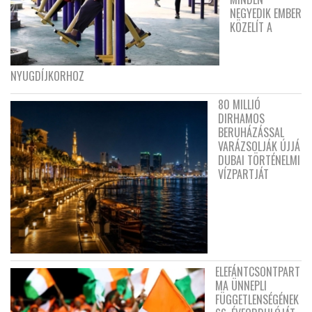
NEGYEDIK EMBER
KÖZELÍT A
NYUGDÍJKORHOZ
80 MILLIÓ
DIRHAMOS
BERUHÁZÁSSAL
VARÁZSOLJÁK ÚJJÁ
DUBAI TÖRTÉNELMI
VÍZPARTJÁT
ELEFÁNTCSONTPART
MA ÜNNEPLI
FÜGGETLENSÉGÉNEK