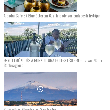
A budai Cafe 57 Blue étterem 6. a Tripadvisor budapesti listáján
EGYÜTTMŰKÖDÉS A BORKULTÚRA FEJLESZTÉSÉBEN – István Nádor
Borlovagrend
Kultúrák találkozása az Etna lábánál