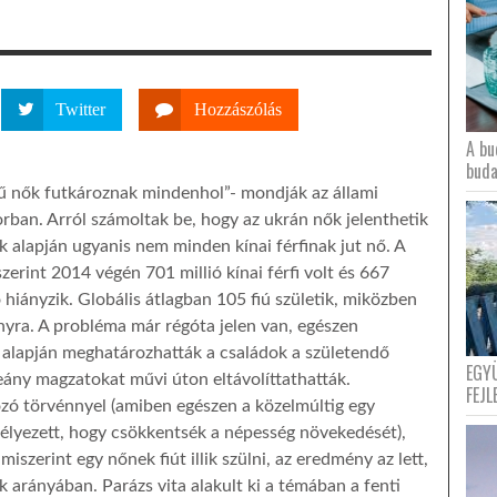
Twitter
Hozzászólás
A bu
buda
ű nők futkároznak mindenhol”- mondják az állami
ban. Arról számoltak be, hogy az ukrán nők jelenthetik
k alapján ugyanis nem minden kínai férfinak jut nő. A
zerint 2014 végén 701 millió kínai férfi volt és 667
ő hiányzik. Globális átlagban 105 fiú születik, miközben
ányra. A probléma már régóta jelen van, egészen
 alapján meghatározhatták a családok a születendő
EGY
ány magzatokat művi úton eltávolíttathatták.
FEJL
ozó törvénnyel (amiben egészen a közelmúltig egy
élyezett, hogy csökkentsék a népesség növekedését),
iszerint egy nőnek fiút illik szülni,
az eredmény az lett,
 arányában. Parázs vita alakult ki a témában a fenti