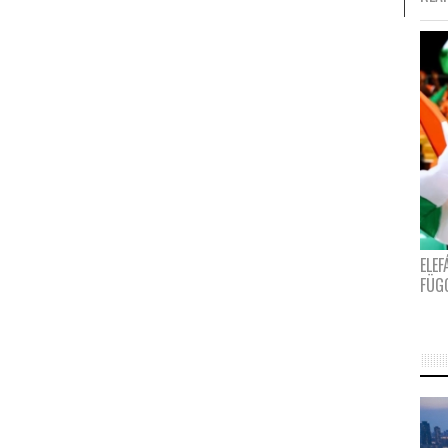
ELE
FÜG