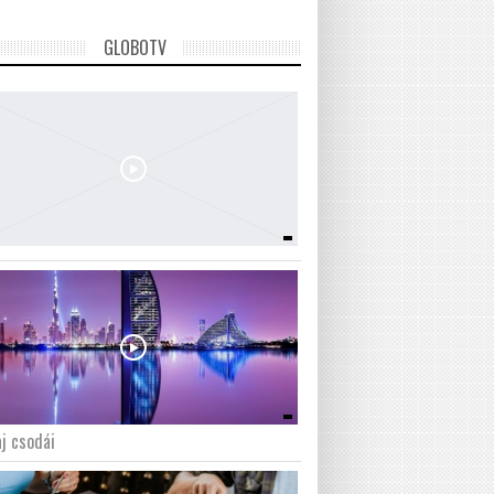
GLOBOTV
j csodái