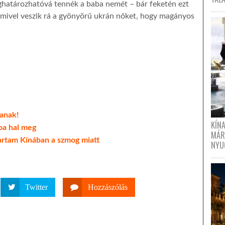
ghatározhatóvá tennék a baba nemét – bár feketén ezt
az mivel veszik rá a gyönyörű ukrán nőket, hogy magányos
janak!
KÍN
pa hal meg
MÁR
artam Kínában a szmog miatt
NYU
Twitter
Hozzászólás