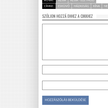
ROVAT:
ÁZSIA
ÁZSIA - ÉLETMÓD
CÍMKE:
ESKÜVŐ
HÁZASSÁG
KÍNA
NE
SZÓLJON HOZZÁ EHHEZ A CIKKHEZ