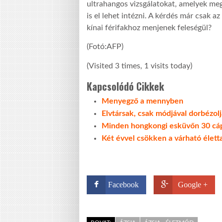
ultrahangos vizsgálatokat, amelyek me
is el lehet intézni. A kérdés már csak 
kínai férifakhoz menjenek feleségül?
(Fotó:AFP)
(Visited 3 times, 1 visits today)
Kapcsolódó Cikkek
Menyegző a mennyben
Elvtársak, csak módjával dorbézol
Minden hongkongi esküvőn 30 cá
Két évvel csökken a várható élett
Facebook
Google +