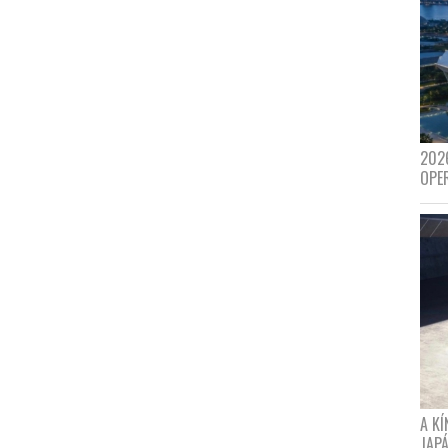
202
OPE
A K
JAPÁ