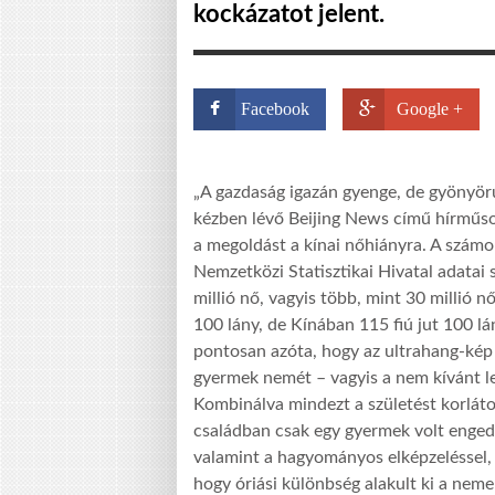
kockázatot jelent.
Facebook
Google +
„
A gazdaság igazán gyenge, de gyönyör
kézben lévő Beijing News című hírműsor
a megoldást a kínai nőhiányra. A számo
Nemzetközi Statisztikai Hivatal adatai s
millió nő, vagyis több, mint 30 millió n
100 lány, de Kínában 115 fiú jut 100 l
pontosan azóta, hogy az ultrahang-kép
gyermek nemét – vagyis a nem kívánt le
Kombinálva mindezt a születést korlát
családban csak egy gyermek volt enged
valamint a hagyományos elképzeléssel, m
hogy óriási különbség
alakult ki
a nemek