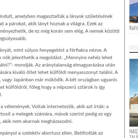
indult
, amelyben magasztalták a lányok születésének
at a párokat, akik lányt hoznak a világra. Ezek az
Kultu
dményezhetik, de ez még korán sem elég. A nemek közötti
egsúlyosabb.
nyát, mint súlyos fenyegetést a férfiakra nézve. A
án nők
jelenthetik a megoldást. „Mennyire nehéz lehet
lálni?”- mondják. Az aránytalanság elmagyarázása után
ására kiváló ötlet lehet külföldi menyasszonyt találni. A
, vagy Japánban már működik. A két országban ugyanis
 külföldről, főleg hogy a népszerű sztárok is így
t.
 vélemények. Voltak internetezők, akik azt írták: a
ztosít a melegek számára, mások szerint pedig ez egy
, akik nem akarnak megházasodni.
HAG
ányol a szelektív abortusz ellen. Betiltották az
TAL