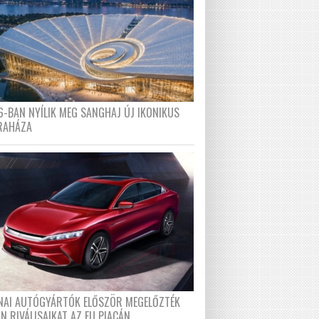
6-BAN NYÍLIK MEG SANGHAJ ÚJ IKONIKUS
RAHÁZA
ÍNAI AUTÓGYÁRTÓK ELŐSZÖR MEGELŐZTÉK
N RIVÁLISAIKAT AZ EU PIACÁN