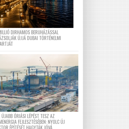
MILLIÓ DIRHAMOS BERUHÁZÁSSAL
ÁZSOLJÁK ÚJJÁ DUBAI TÖRTÉNELMI
PARTJÁT
 ÚJABB ÓRIÁSI LÉPÉST TESZ AZ
MENERGIA FEJLESZTÉSÉBEN: NYOLC ÚJ
KTOR ÉPÍTÉSÉT HAGYTÁK JÓVÁ