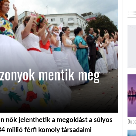
zonyok mentik meg
án nők jelenthetik a megoldást a súlyos
Duba
4 millió férfi komoly társadalmi