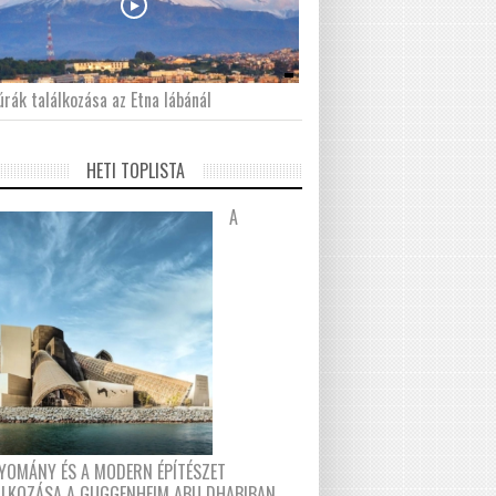
́rák találkozása az Etna lábánál
HETI TOPLISTA
A
YOMÁNY ÉS A MODERN ÉPÍTÉSZET
ÁLKOZÁSA A GUGGENHEIM ABU DHABIBAN