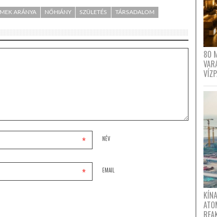
MEK ARÁNYA
NŐHIÁNY
SZÜLETÉS
TÁRSADALOM
80 
VAR
VÍZ
*
NÉV
*
EMAIL
KÍNA
ATO
REA