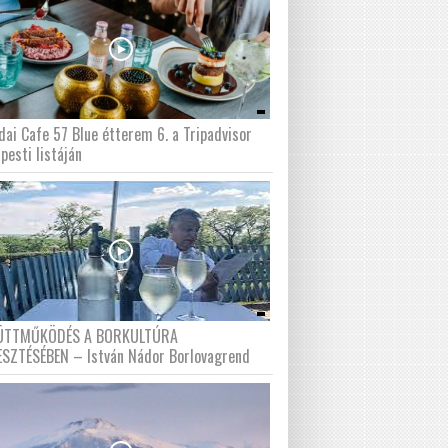
dai Cafe 57 Blue étterem 6. a Tripadvisor
pesti listáján
ÜTTMŰKÖDÉS A BORKULTÚRA
ESZTÉSÉBEN – István Nádor Borlovagrend