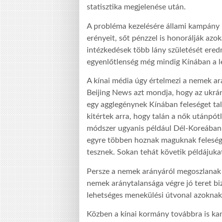
statisztika megje
le
nése után.
A probléma kezelésére állami kampány 
erényeit, sőt pénzzel is honorálják azok
intézkedések több lány születését ere
egyenlőtlenség még mindig Kínában a l
A kínai média úgy értelmezi a nemek ará
Beijing News
azt
mondja
, hogy az ukr
egy agglegénynek Kínában feleséget ta
kitértek arra, hogy talán a nők utánpótl
módszer ugyanis például Dél-Koreában
egyre többen hoznak maguknak feleséget
tesznek. Sokan tehát követik példájuka
Persze a nemek arányáról megoszlanak a
nemek aránytalansága végre jó teret bi
lehetséges menekülési útvonal azoknak
Közben a kínai kormány továbbra is kamp