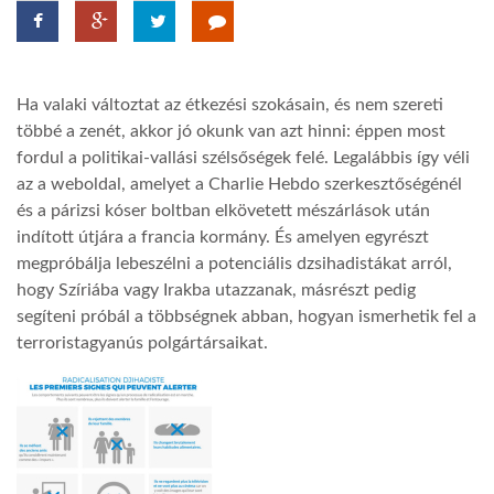
TROPICALMAGAZIN
Ha valaki változtat az étkezési szokásain, és nem szereti
GLOBOTV
többé a zenét, akkor jó okunk van azt hinni: éppen most
fordul a politikai-vallási szélsőségek felé. Legalábbis így véli
az a weboldal, amelyet a Charlie Hebdo szerkesztőségénél
AFRIKA TUDÁSTÁR
és a párizsi kóser boltban elkövetett mészárlások után
indított útjára a francia kormány. És amelyen egyrészt
A NAP SZÉPE
megpróbálja lebeszélni a potenciális dzsihadistákat arról,
hogy Szíriába vagy Irakba utazzanak, másrészt pedig
segíteni próbál a többségnek abban, hogyan ismerhetik fel a
LINKTR.EE
terroristagyanús polgártársaikat.
GLOBOZSARU
DOBRAVERO.HU