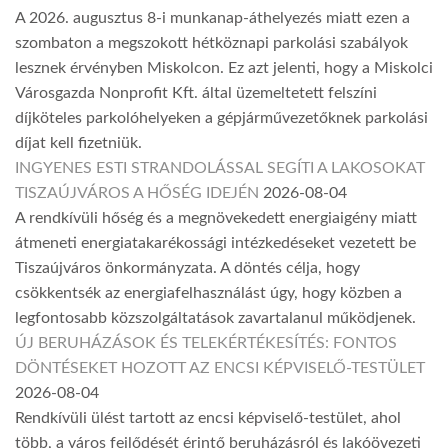
A 2026. augusztus 8-i munkanap-áthelyezés miatt ezen a
szombaton a megszokott hétköznapi parkolási szabályok
lesznek érvényben Miskolcon. Ez azt jelenti, hogy a Miskolci
Városgazda Nonprofit Kft. által üzemeltetett felszíni
díjköteles parkolóhelyeken a gépjárművezetőknek parkolási
díjat kell fizetniük.
INGYENES ESTI STRANDOLÁSSAL SEGÍTI A LAKOSOKAT
TISZAÚJVÁROS A HŐSÉG IDEJÉN
2026-08-04
A rendkívüli hőség és a megnövekedett energiaigény miatt
átmeneti energiatakarékossági intézkedéseket vezetett be
Tiszaújváros önkormányzata. A döntés célja, hogy
csökkentsék az energiafelhasználást úgy, hogy közben a
legfontosabb közszolgáltatások zavartalanul működjenek.
ÚJ BERUHÁZÁSOK ÉS TELEKÉRTÉKESÍTÉS: FONTOS
DÖNTÉSEKET HOZOTT AZ ENCSI KÉPVISELŐ-TESTÜLET
2026-08-04
Rendkívüli ülést tartott az encsi képviselő-testület, ahol
több, a város fejlődését érintő beruházásról és lakóövezeti