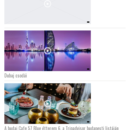
Dubaj csodái
A budai Cafe 57 Blue étterem 6. a Tripadvisor budapesti listáján