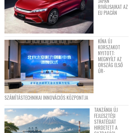
JAPÁN
RIVÁLISAIKAT AZ
EU PIACÁN
KÍNA ÚJ
KORSZAKOT
NYITOTT:
MEGNYÍLT AZ
ORSZÁG ELSŐ
ŰR-
SZÁMÍTÁSTECHNIKAI INNOVÁCIÓS KÖZPONTJA
TANZÁNIA ÚJ
FEJLESZTÉSI
STRATÉGIÁT
HIRDETETT A