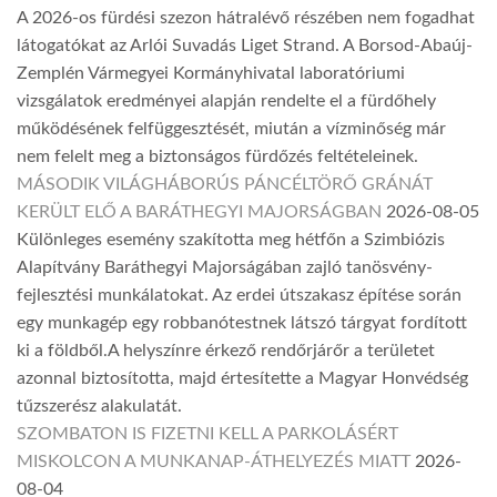
A 2026-os fürdési szezon hátralévő részében nem fogadhat
látogatókat az Arlói Suvadás Liget Strand. A Borsod-Abaúj-
Zemplén Vármegyei Kormányhivatal laboratóriumi
vizsgálatok eredményei alapján rendelte el a fürdőhely
működésének felfüggesztését, miután a vízminőség már
nem felelt meg a biztonságos fürdőzés feltételeinek.
MÁSODIK VILÁGHÁBORÚS PÁNCÉLTÖRŐ GRÁNÁT
KERÜLT ELŐ A BARÁTHEGYI MAJORSÁGBAN
2026-08-05
Különleges esemény szakította meg hétfőn a Szimbiózis
Alapítvány Baráthegyi Majorságában zajló tanösvény-
fejlesztési munkálatokat. Az erdei útszakasz építése során
egy munkagép egy robbanótestnek látszó tárgyat fordított
ki a földből.A helyszínre érkező rendőrjárőr a területet
azonnal biztosította, majd értesítette a Magyar Honvédség
tűzszerész alakulatát.
SZOMBATON IS FIZETNI KELL A PARKOLÁSÉRT
MISKOLCON A MUNKANAP-ÁTHELYEZÉS MIATT
2026-
08-04