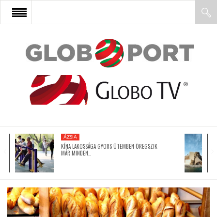
FŐOLDAL
AFRIKA
EURÓPA
ÁZSIA
ÁZSIA
KÍNA LAKOSSÁGA GYORS ÜTEMBEN ÖREGSZIK:
MÁR MINDEN…
ÉSZAK-AMERIKA
LATIN-AMERIKA