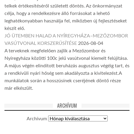
telkek értékesítéséről született döntés. Az önkormányzat
célja, hogy a rendelkezésre álló forrásokat a lehető
leghatékonyabban használja fel, miközben új fejlesztéseket
készít elő.
JÓ ÜTEMBEN HALAD A NYÍREGYHÁZA–MEZŐZOMBOR
VASÚTVONAL KORSZERŰSÍTÉSE
2026-08-04
A terveknek megfelelően zajlik a Mezőzombor és
Nyíregyháza közötti 100c jelű vasútvonal kiemelt felújítása.
A május végén elindított beruházás augusztus végéig tart, és
a rendkívüli nyári hőség sem akadályozta a kivitelezést.A
munkálatok során a hosszúsínek cseréjének döntő része
már elkészült.
ARCHÍVUM
Archívum