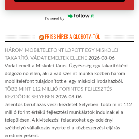
Powered by
FRISS HÍREK A GLOBOTV-TŐL
HÁROM MOBILTELEFONT LOPOTT EGY MISKOLCI
TAKARÍTÓ, VÁDAT EMELTEK ELLENE
2026-08-06
Vádat emelt a Miskolci Járási Ügyészség egy takarítóként
dolgozó nő ellen, aki a vád szerint munka közben három
mobiltelefont tulajdonított el egy miskolci irodaházból.
TÖBB MINT 112 MILLIÓ FORINTOS FEJLESZTÉS
KEZDŐDIK SELYEBEN
2026-08-06
Jelentős beruházás veszi kezdetét Selyében: több mint 112
millió forint értékű fejlesztési munkálatok indulnak el a
településen. A kivitelezési feladatokat egy edelényi
székhelyű vállalkozás nyerte el a közbeszerzési eljárás
eredményeként.