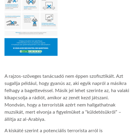
LATIMO.HU
GLOBOBOOK
A rajzos-szöveges tanácsadó nem éppen szofisztikált. Azt
sugallja például, hogy gyanús az, aki egyik napról a másikra
felhagy a bagettevéssel. Másik jel lehet szerinte az, ha valaki
kikapcsolja a rádiót, amikor az zenét kezd játszani.
Mondván, hogy a terroristák azért nem hallgathatnak
muzsikát, mert elvonja a figyelmüket a “küldetésükről” –
állítja az al-Arabiya.
A kiskáté szerint a potenciális terrorista arról is