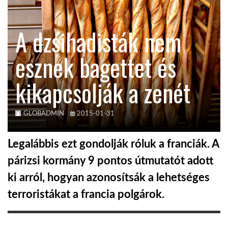
KÖZEL-KELET
A dzsihadisták nem
esznek bagettet és
AUSZTRÁLIA
kikapcsolják a zenét
A VILÁG ITTHON
GLOBADMIN
2015-01-31
MÉDIA
Legalábbis ezt gondolják róluk a franciák. A
párizsi kormány 9 pontos útmutatót adott
ki arról, hogyan azonosítsák a lehetséges
GLOBOTV BP
terroristákat a francia polgárok.
HÍR3D