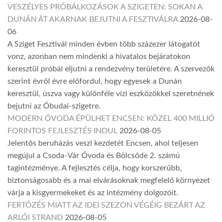
VESZÉLYES PRÓBÁLKOZÁSOK A SZIGETEN: SOKAN A
DUNÁN ÁT AKARNAK BEJUTNI A FESZTIVÁLRA
2026-08-
06
A Sziget Fesztivál minden évben több százezer látogatót
vonz, azonban nem mindenki a hivatalos bejáratokon
keresztül próbál eljutni a rendezvény területére. A szervezők
szerint évről évre előfordul, hogy egyesek a Dunán
keresztül, úszva vagy különféle vízi eszközökkel szeretnének
bejutni az Óbudai-szigetre.
MODERN ÓVODA ÉPÜLHET ENCSEN: KÖZEL 400 MILLIÓ
FORINTOS FEJLESZTÉS INDUL
2026-08-05
Jelentős beruházás veszi kezdetét Encsen, ahol teljesen
megújul a Csoda-Vár Óvoda és Bölcsőde 2. számú
tagintézménye. A fejlesztés célja, hogy korszerűbb,
biztonságosabb és a mai elvárásoknak megfelelő környezet
várja a kisgyermekeket és az intézmény dolgozóit.
FERTŐZÉS MIATT AZ IDEI SZEZON VÉGÉIG BEZÁRT AZ
ARLÓI STRAND
2026-08-05