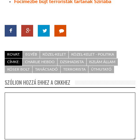
Focimezbe bújt terroristák tartanak Szíriába
ROVAT:
EGYÉB
KÖZEL-KELET
KÖZEL-KELET - POLITIKA
CÍMKE:
CHARLIE HEBDO
DZSIHADISTA
ISZLÁM ÁLLAM
KÓSER BOLT
TANÁCSADÓ
TERRORISTA
ÚTMUTATÓ
SZÓLJON HOZZÁ EHHEZ A CIKKHEZ