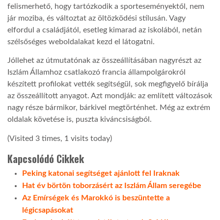
felismerhető, hogy tartózkodik a sporteseményektől, nem
jár moziba, és változtat az öltözködési stílusán. Vagy
elfordul a családjától, esetleg kimarad az iskolából, netán
szélsőséges weboldalakat kezd el látogatni.
Jóllehet az útmutatónak az összeállításában nagyrészt az
Iszlám Államhoz csatlakozó francia állampolgárokról
készített profilokat vették segítségül, sok megfigyelő bírálja
az összeállított anyagot. Azt mondják: az említett változások
nagy része bármikor, bárkivel megtörténhet. Még az extrém
oldalak követése is, puszta kiváncsiságból.
(Visited 3 times, 1 visits today)
Kapcsolódó Cikkek
Peking katonai segítséget ajánlott fel Iraknak
Hat év börtön toborzásért az Iszlám Állam seregébe
Az Emírségek és Marokkó is beszüntette a
légicsapásokat