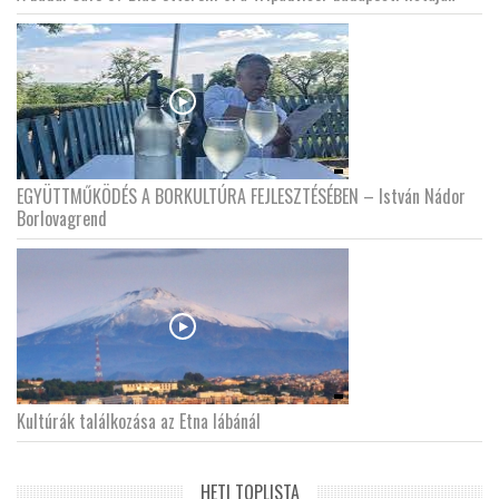
EGYÜTTMŰKÖDÉS A BORKULTÚRA FEJLESZTÉSÉBEN – István Nádor
Borlovagrend
Kultúrák találkozása az Etna lábánál
HETI TOPLISTA