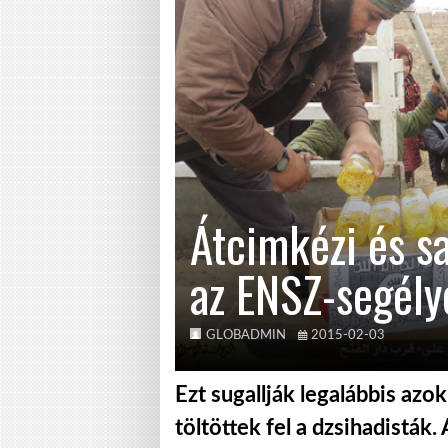
Átcimkézi és sa
az ENSZ-segély
GLOBADMIN
2015-02-03
Ezt sugallják legalábbis azok
töltöttek fel a dzsihadisták.