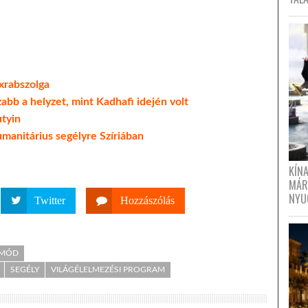
xrabszolga
zabb a helyzet, mint Kadhafi idején volt
utyin
umanitárius segélyre Szíriában
KÍN
MÁR
NYU
Twitter
Hozzászólás
TMÓD
SEGÉLY
VILÁGÉLELMEZÉSI PROGRAM