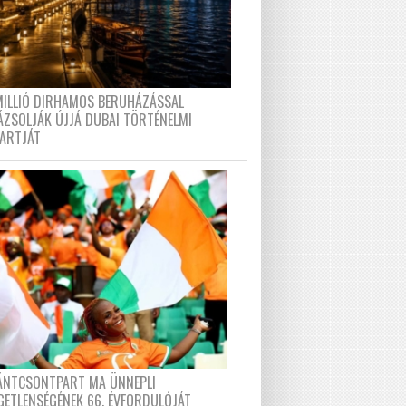
MILLIÓ DIRHAMOS BERUHÁZÁSSAL
ÁZSOLJÁK ÚJJÁ DUBAI TÖRTÉNELMI
PARTJÁT
FÁNTCSONTPART MA ÜNNEPLI
GETLENSÉGÉNEK 66. ÉVFORDULÓJÁT