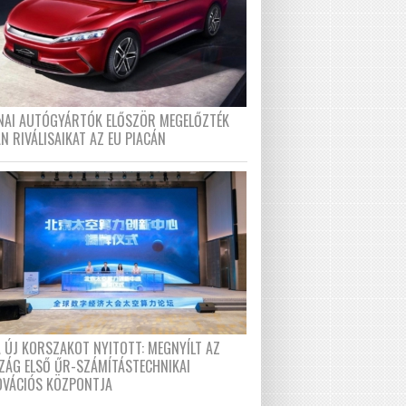
ÍNAI AUTÓGYÁRTÓK ELŐSZÖR MEGELŐZTÉK
N RIVÁLISAIKAT AZ EU PIACÁN
A ÚJ KORSZAKOT NYITOTT: MEGNYÍLT AZ
ZÁG ELSŐ ŰR-SZÁMÍTÁSTECHNIKAI
OVÁCIÓS KÖZPONTJA