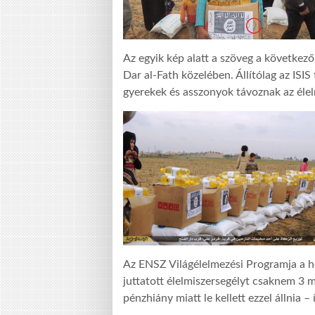
Az egyik kép alatt a szöveg a következ
Dar al-Fath közelében. Állítólag az ISIS
gyerekek és asszonyok távoznak az éle
Az ENSZ Világélelmezési Programja a h
juttatott élelmiszersegélyt csaknem 3 mi
pénzhiány miatt le kellett ezzel állnia – 