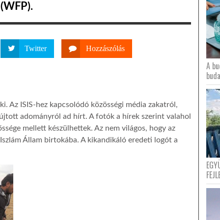
 (WFP).
Twitter
Hozzászólás
A bu
buda
 ki. Az ISIS-hez kapcsolódó közösségi média zakatról,
jtott adományról ad hírt. A fotók a hírek szerint valahol
rőssége mellett készülhettek. Az nem világos, hogy az
szlám Állam birtokába. A kikandikáló eredeti logót a
EGY
FEJL