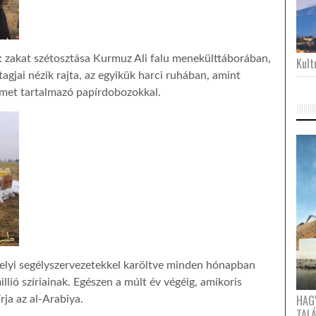
ő: zakat szétosztása Kurmuz Ali falu menekülttáborában,
Kultu
 tagjai nézik rajta, az egyikük harci ruhában, amint
lmet tartalmazó papírdobozokkal.
elyi segélyszervezetekkel karöltve minden hónapban
llió szíriainak. Egészen a múlt év végéig, amikoris
HAG
írja az al-Arabiya.
TAL