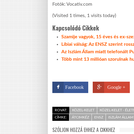
Fotók: Vocativ.com
(Visited 1 times, 1 visits today)
Kapcsolódó Cikkek
Szamije vagyok, 15 éves és ex-sze
Líbiai válság: Az ENSZ szerint ross
Az Iszlám Állam miatt telefonált P
Több mint 13 millióan szorulnak h
Facebook
Google +
ROVAT:
KÖZEL-KELET
KÖZEL-KELET - ÉLE
CÍMKE:
ÁTCIMKÉZ
ENSZ
ISZLÁM ÁLLAM
SZÓLJON HOZZÁ EHHEZ A CIKKHEZ