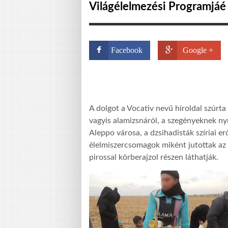
Világélelmezési Programjáé
Facebook
Google +
A dolgot a Vocativ nevű híroldal szúrta
vagyis alamizsnáról, a szegényeknek nyú
Aleppo városa, a dzsihadisták szíriai e
élelmiszercsomagok miként jutottak az I
pirossal körberajzol részen láthatják.