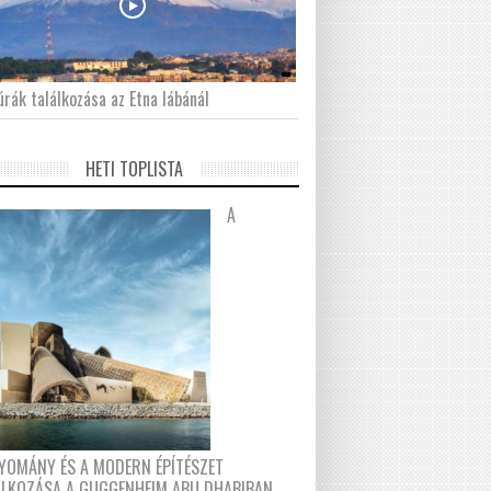
́rák találkozása az Etna lábánál
HETI TOPLISTA
A
YOMÁNY ÉS A MODERN ÉPÍTÉSZET
ÁLKOZÁSA A GUGGENHEIM ABU DHABIBAN