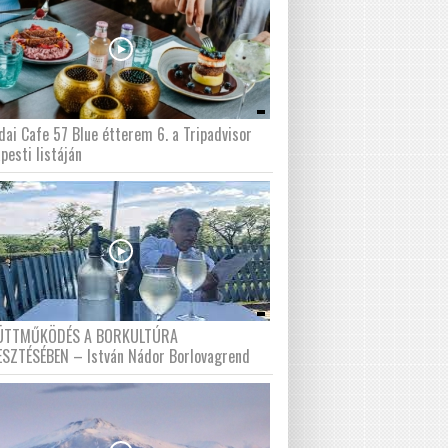
dai Cafe 57 Blue étterem 6. a Tripadvisor
pesti listáján
ÜTTMŰKÖDÉS A BORKULTÚRA
ESZTÉSÉBEN – István Nádor Borlovagrend