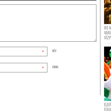
80 
VAR
VÍZ
*
NÉV
*
EMAIL
ELE
FÜG