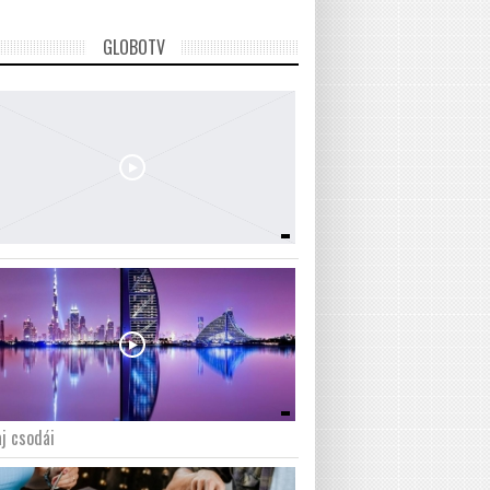
GLOBOTV
j csodái