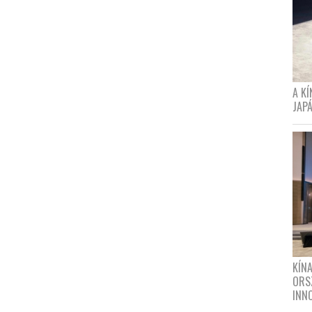
A K
JAPÁ
KÍN
ORS
INN