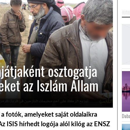
játjaként osztogatja
eket az Iszlám Állam
 a fotók, amelyeket saját oldalaikra
Duba
 Az ISIS hírhedt logója alól kilóg az ENSZ