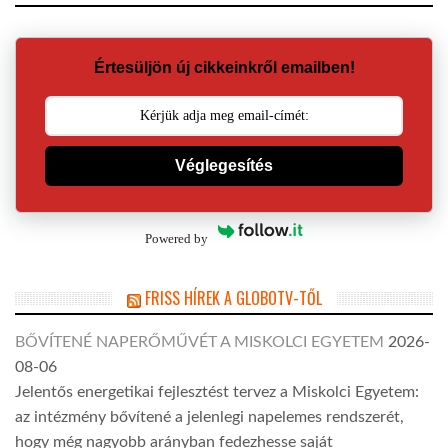
Értesüljön új cikkeinkről emailben!
Véglegesítés
Powered by
FRISS HÍREK A GLOBOTV-TŐL
BŐVÍTENÉ NAPERŐMŰVÉT A MISKOLCI EGYETEM
2026-
08-06
Jelentős energetikai fejlesztést tervez a Miskolci Egyetem:
az intézmény bővítené a jelenlegi napelemes rendszerét,
hogy még nagyobb arányban fedezhesse saját