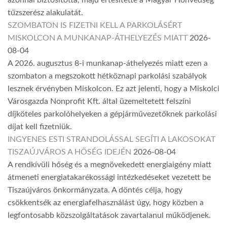
azonnal biztosította, majd értesítette a Magyar Honvédség
tűzszerész alakulatát.
SZOMBATON IS FIZETNI KELL A PARKOLÁSÉRT
MISKOLCON A MUNKANAP-ÁTHELYEZÉS MIATT
2026-
08-04
A 2026. augusztus 8-i munkanap-áthelyezés miatt ezen a
szombaton a megszokott hétköznapi parkolási szabályok
lesznek érvényben Miskolcon. Ez azt jelenti, hogy a Miskolci
Városgazda Nonprofit Kft. által üzemeltetett felszíni
díjköteles parkolóhelyeken a gépjárművezetőknek parkolási
díjat kell fizetniük.
INGYENES ESTI STRANDOLÁSSAL SEGÍTI A LAKOSOKAT
TISZAÚJVÁROS A HŐSÉG IDEJÉN
2026-08-04
A rendkívüli hőség és a megnövekedett energiaigény miatt
átmeneti energiatakarékossági intézkedéseket vezetett be
Tiszaújváros önkormányzata. A döntés célja, hogy
csökkentsék az energiafelhasználást úgy, hogy közben a
legfontosabb közszolgáltatások zavartalanul működjenek.