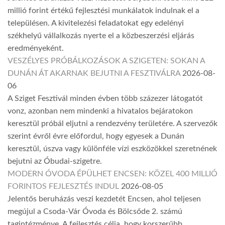
millió forint értékű fejlesztési munkálatok indulnak el a
településen. A kivitelezési feladatokat egy edelényi
székhelyű vállalkozás nyerte el a közbeszerzési eljárás
eredményeként.
VESZÉLYES PRÓBÁLKOZÁSOK A SZIGETEN: SOKAN A
DUNÁN ÁT AKARNAK BEJUTNI A FESZTIVÁLRA
2026-08-
06
A Sziget Fesztivál minden évben több százezer látogatót
vonz, azonban nem mindenki a hivatalos bejáratokon
keresztül próbál eljutni a rendezvény területére. A szervezők
szerint évről évre előfordul, hogy egyesek a Dunán
keresztül, úszva vagy különféle vízi eszközökkel szeretnének
bejutni az Óbudai-szigetre.
MODERN ÓVODA ÉPÜLHET ENCSEN: KÖZEL 400 MILLIÓ
FORINTOS FEJLESZTÉS INDUL
2026-08-05
Jelentős beruházás veszi kezdetét Encsen, ahol teljesen
megújul a Csoda-Vár Óvoda és Bölcsőde 2. számú
tagintézménye. A fejlesztés célja, hogy korszerűbb,