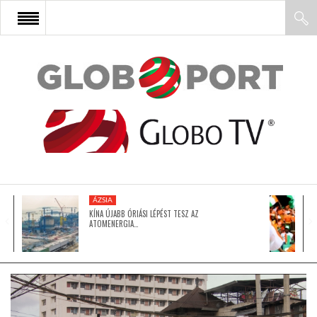
FŐOLDAL
AFRIKA
EURÓPA
ÁZSIA
ÁZSIA
KÍNA ÚJABB ÓRIÁSI LÉPÉST TESZ AZ
ATOMENERGIA…
ÉSZAK-AMERIKA
LATIN-AMERIKA