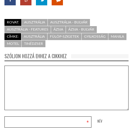
ROVAT:
AUSZTRÁLIA
AUSZTRÁLIA - BULVÁR
AUSZTRÁLIA - FEATURES
ÁZSIA
ÁZSIA - BULVÁR
CÍMKE:
AUSZTRÁLIA
FÜLÖP-SZIGETEK
GYILKOSSÁG
MANILA
MOTEL
TINÉDZSER
SZÓLJON HOZZÁ EHHEZ A CIKKHEZ
*
NÉV