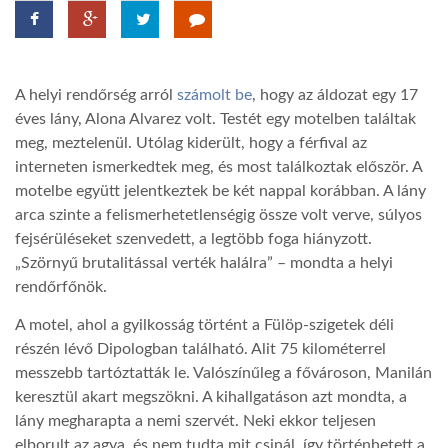
TROPICALMAGAZIN
A helyi rendőrség arról
számolt be
, hogy az áldozat egy 17
GLOBOTV
éves lány, Alona Alvarez volt. Testét egy motelben találtak
meg, meztelenül. Utólag kiderült, hogy a férfival az
interneten ismerkedtek meg, és most találkoztak először. A
AFRIKA TUDÁSTÁR
motelbe együtt jelentkeztek be két nappal korábban. A lány
arca szinte a felismerhetetlenségig össze volt verve, súlyos
A NAP SZÉPE
fejsérüléseket szenvedett, a legtöbb foga hiányzott.
„Szörnyű brutalitással verték halálra” – mondta a helyi
rendőrfőnök.
LINKTR.EE
A motel, ahol a gyilkosság történt a Fülöp-szigetek déli
részén lévő Dipologban található. Alit 75 kilométerrel
GLOBOZSARU
messzebb tartóztatták le. Valószínűleg a fővároson, Manilán
keresztül akart megszökni. A kihallgatáson azt mondta, a
lány megharapta a nemi szervét. Neki ekkor teljesen
DOBRAVERO.HU
elborult az agya, és nem tudta mit csinál, így történhetett a