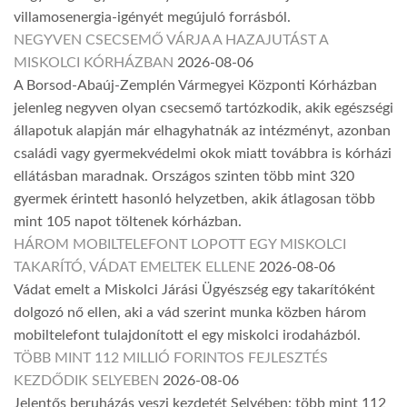
villamosenergia-igényét megújuló forrásból.
NEGYVEN CSECSEMŐ VÁRJA A HAZAJUTÁST A
MISKOLCI KÓRHÁZBAN
2026-08-06
A Borsod-Abaúj-Zemplén Vármegyei Központi Kórházban
jelenleg negyven olyan csecsemő tartózkodik, akik egészségi
állapotuk alapján már elhagyhatnák az intézményt, azonban
családi vagy gyermekvédelmi okok miatt továbbra is kórházi
ellátásban maradnak. Országos szinten több mint 320
gyermek érintett hasonló helyzetben, akik átlagosan több
mint 105 napot töltenek kórházban.
HÁROM MOBILTELEFONT LOPOTT EGY MISKOLCI
TAKARÍTÓ, VÁDAT EMELTEK ELLENE
2026-08-06
Vádat emelt a Miskolci Járási Ügyészség egy takarítóként
dolgozó nő ellen, aki a vád szerint munka közben három
mobiltelefont tulajdonított el egy miskolci irodaházból.
TÖBB MINT 112 MILLIÓ FORINTOS FEJLESZTÉS
KEZDŐDIK SELYEBEN
2026-08-06
Jelentős beruházás veszi kezdetét Selyében: több mint 112