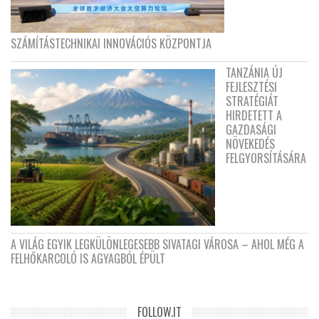
SZÁMÍTÁSTECHNIKAI INNOVÁCIÓS KÖZPONTJA
TANZÁNIA ÚJ
FEJLESZTÉSI
STRATÉGIÁT
HIRDETETT A
GAZDASÁGI
NÖVEKEDÉS
FELGYORSÍTÁSÁRA
A VILÁG EGYIK LEGKÜLÖNLEGESEBB SIVATAGI VÁROSA – AHOL MÉG A
FELHŐKARCOLÓ IS AGYAGBÓL ÉPÜLT
FOLLOW.IT