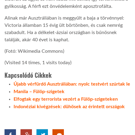
gyilkosság. A férfi ezt önvédelemként aposztrofálta.
LATIMO.HU
Alinak már Ausztráliában is meggyűlt a baja a törvénnyel:
Victoria államban 15 évig ült börtönben, és csak nemrég
GLOBOBOOK
szabadult. Ha a délkelet-ázsiai országban is bűnösnek
találják, akár 40 évet is kaphat.
(Fotó: Wikimedia Commons)
(Visited 14 times, 1 visits today)
Kapcsolódó Cikkek
Újabb vérfürdő Ausztráliában: nyolc testvért szúrtak le
Manila – Fülöp-szigetek
Elfogtak egy terrorista vezért a Fülöp-szigeteken
Indonéziai kivégzések: dühösek az érintett országok