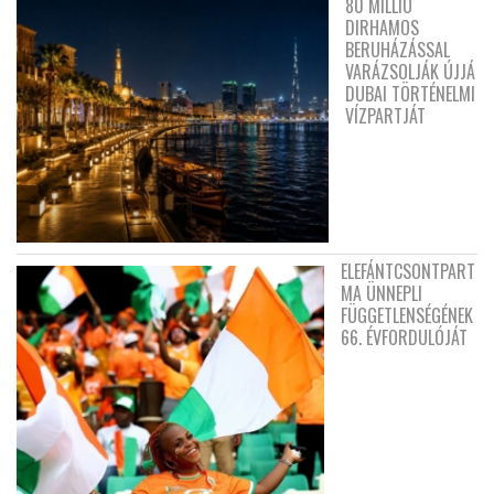
80 MILLIÓ
DIRHAMOS
BERUHÁZÁSSAL
VARÁZSOLJÁK ÚJJÁ
DUBAI TÖRTÉNELMI
VÍZPARTJÁT
ELEFÁNTCSONTPART
MA ÜNNEPLI
FÜGGETLENSÉGÉNEK
66. ÉVFORDULÓJÁT