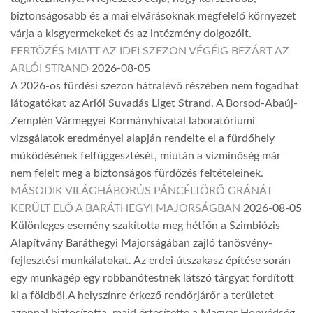
biztonságosabb és a mai elvárásoknak megfelelő környezet
várja a kisgyermekeket és az intézmény dolgozóit.
FERTŐZÉS MIATT AZ IDEI SZEZON VÉGÉIG BEZÁRT AZ
ARLÓI STRAND
2026-08-05
A 2026-os fürdési szezon hátralévő részében nem fogadhat
látogatókat az Arlói Suvadás Liget Strand. A Borsod-Abaúj-
Zemplén Vármegyei Kormányhivatal laboratóriumi
vizsgálatok eredményei alapján rendelte el a fürdőhely
működésének felfüggesztését, miután a vízminőség már
nem felelt meg a biztonságos fürdőzés feltételeinek.
MÁSODIK VILÁGHÁBORÚS PÁNCÉLTÖRŐ GRÁNÁT
KERÜLT ELŐ A BARÁTHEGYI MAJORSÁGBAN
2026-08-05
Különleges esemény szakította meg hétfőn a Szimbiózis
Alapítvány Baráthegyi Majorságában zajló tanösvény-
fejlesztési munkálatokat. Az erdei útszakasz építése során
egy munkagép egy robbanótestnek látszó tárgyat fordított
ki a földből.A helyszínre érkező rendőrjárőr a területet