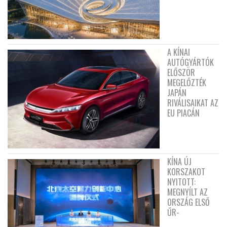
A KÍNAI
AUTÓGYÁRTÓK
ELŐSZÖR
MEGELŐZTÉK
JAPÁN
RIVÁLISAIKAT AZ
EU PIACÁN
KÍNA ÚJ
KORSZAKOT
NYITOTT:
MEGNYÍLT AZ
ORSZÁG ELSŐ
ŰR-