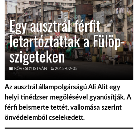
KÖZEL-KELET
Egy ausztrál férfit
letartóztattak a Fülöp-
AUSZTRÁLIA
szigeteken
A VILÁG ITTHON
KÖVESDY ISTVÁN
2015-02-05
MÉDIA
Az ausztrál állampolgárságú Ali Alit egy
helyi tinédzser megölésével gyanúsítják. A
férfi beismerte tettét, vallomása szerint
GLOBOTV BP
önvédelemből cselekedett.
HÍR3D