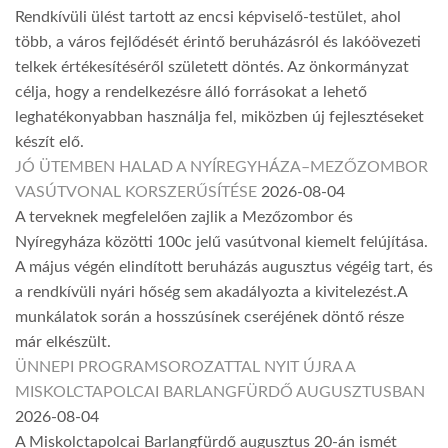
Rendkívüli ülést tartott az encsi képviselő-testület, ahol
több, a város fejlődését érintő beruházásról és lakóövezeti
telkek értékesítéséről született döntés. Az önkormányzat
célja, hogy a rendelkezésre álló forrásokat a lehető
leghatékonyabban használja fel, miközben új fejlesztéseket
készít elő.
JÓ ÜTEMBEN HALAD A NYÍREGYHÁZA–MEZŐZOMBOR
VASÚTVONAL KORSZERŰSÍTÉSE
2026-08-04
A terveknek megfelelően zajlik a Mezőzombor és
Nyíregyháza közötti 100c jelű vasútvonal kiemelt felújítása.
A május végén elindított beruházás augusztus végéig tart, és
a rendkívüli nyári hőség sem akadályozta a kivitelezést.A
munkálatok során a hosszúsínek cseréjének döntő része
már elkészült.
ÜNNEPI PROGRAMSOROZATTAL NYIT ÚJRA A
MISKOLCTAPOLCAI BARLANGFÜRDŐ AUGUSZTUSBAN
2026-08-04
A Miskolctapolcai Barlangfürdő augusztus 20-án ismét