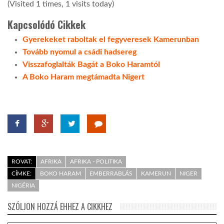
(Visited 1 times, 1 visits today)
Kapcsolódó Cikkek
Gyerekeket raboltak el fegyveresek Kamerunban
Tovább nyomul a csádi hadsereg
Visszafoglalták Bagát a Boko Haramtól
A Boko Haram megtámadta Nigert
ROVAT:
AFRIKA
AFRIKA - POLITIKA
CÍMKE:
BOKO HARAM
EMBERRABLÁS
KAMERUN
NIGER
NIGÉRIA
SZÓLJON HOZZÁ EHHEZ A CIKKHEZ