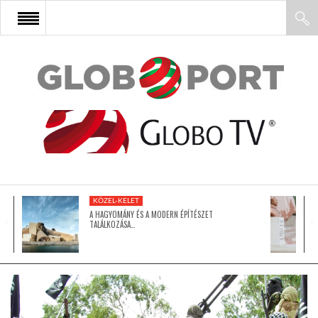
FŐOLDAL
AFRIKA
EURÓPA
KÖZEL-KELET
ÁZSIA
A HAGYOMÁNY ÉS A MODERN ÉPÍTÉSZET
TALÁLKOZÁSA…
ÉSZAK-AMERIKA
LATIN-AMERIKA