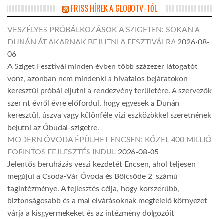
FRISS HÍREK A GLOBOTV-TŐL
VESZÉLYES PRÓBÁLKOZÁSOK A SZIGETEN: SOKAN A
DUNÁN ÁT AKARNAK BEJUTNI A FESZTIVÁLRA
2026-08-
06
A Sziget Fesztivál minden évben több százezer látogatót
vonz, azonban nem mindenki a hivatalos bejáratokon
keresztül próbál eljutni a rendezvény területére. A szervezők
szerint évről évre előfordul, hogy egyesek a Dunán
keresztül, úszva vagy különféle vízi eszközökkel szeretnének
bejutni az Óbudai-szigetre.
MODERN ÓVODA ÉPÜLHET ENCSEN: KÖZEL 400 MILLIÓ
FORINTOS FEJLESZTÉS INDUL
2026-08-05
Jelentős beruházás veszi kezdetét Encsen, ahol teljesen
megújul a Csoda-Vár Óvoda és Bölcsőde 2. számú
tagintézménye. A fejlesztés célja, hogy korszerűbb,
biztonságosabb és a mai elvárásoknak megfelelő környezet
várja a kisgyermekeket és az intézmény dolgozóit.