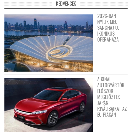
KEDVENCEK
2026-BAN
NYÍLIK MEG
SANGHAJ ÚJ
IKONIKUS
OPERAHÁZA
A KÍNAI
AUTÓGYÁRTÓK
ELŐSZÖR
MEGELŐZTÉK
JAPÁN
RIVÁLISAIKAT AZ
EU PIACÁN