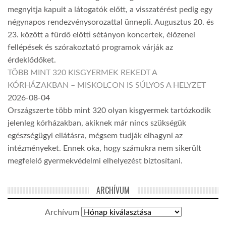
megnyitja kapuit a látogatók előtt, a visszatérést pedig egy
négynapos rendezvénysorozattal ünnepli. Augusztus 20. és
23. között a fürdő előtti sétányon koncertek, élőzenei
fellépések és szórakoztató programok várják az
érdeklődőket.
TÖBB MINT 320 KISGYERMEK REKEDT A
KÓRHÁZAKBAN – MISKOLCON IS SÚLYOS A HELYZET
2026-08-04
Országszerte több mint 320 olyan kisgyermek tartózkodik
jelenleg kórházakban, akiknek már nincs szükségük
egészségügyi ellátásra, mégsem tudják elhagyni az
intézményeket. Ennek oka, hogy számukra nem sikerült
megfelelő gyermekvédelmi elhelyezést biztosítani.
ARCHÍVUM
Archívum