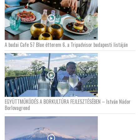
A budai Cafe 57 Blue étterem 6. a Tripadvisor budapesti listáján
EGYÜTTMŰKÖDÉS A BORKULTÚRA FEJLESZTÉSÉBEN – István Nádor
Borlovagrend