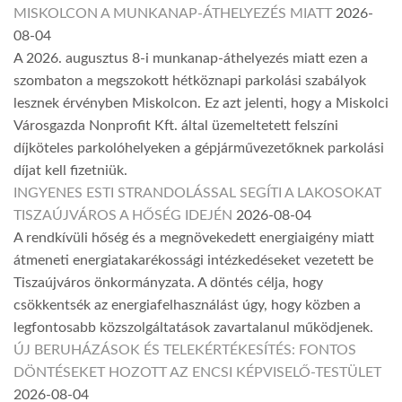
MISKOLCON A MUNKANAP-ÁTHELYEZÉS MIATT
2026-
08-04
A 2026. augusztus 8-i munkanap-áthelyezés miatt ezen a
szombaton a megszokott hétköznapi parkolási szabályok
lesznek érvényben Miskolcon. Ez azt jelenti, hogy a Miskolci
Városgazda Nonprofit Kft. által üzemeltetett felszíni
díjköteles parkolóhelyeken a gépjárművezetőknek parkolási
díjat kell fizetniük.
INGYENES ESTI STRANDOLÁSSAL SEGÍTI A LAKOSOKAT
TISZAÚJVÁROS A HŐSÉG IDEJÉN
2026-08-04
A rendkívüli hőség és a megnövekedett energiaigény miatt
átmeneti energiatakarékossági intézkedéseket vezetett be
Tiszaújváros önkormányzata. A döntés célja, hogy
csökkentsék az energiafelhasználást úgy, hogy közben a
legfontosabb közszolgáltatások zavartalanul működjenek.
ÚJ BERUHÁZÁSOK ÉS TELEKÉRTÉKESÍTÉS: FONTOS
DÖNTÉSEKET HOZOTT AZ ENCSI KÉPVISELŐ-TESTÜLET
2026-08-04