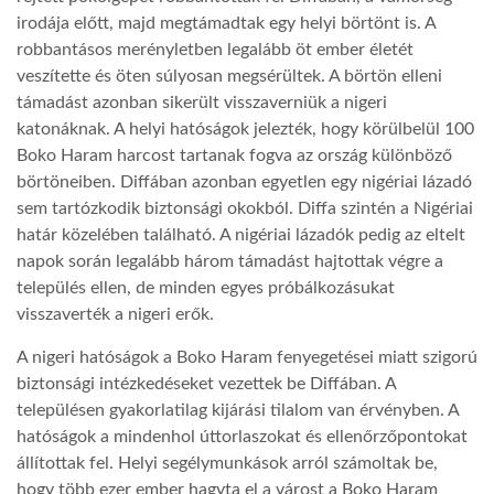
irodája előtt, majd megtámadtak egy helyi börtönt is. A
LATIMO.HU
robbantásos merényletben legalább öt ember életét
veszítette és öten súlyosan megsérültek. A börtön elleni
támadást azonban sikerült visszaverniük a nigeri
GLOBOBOOK
katonáknak. A helyi hatóságok jelezték, hogy körülbelül 100
Boko Haram harcost tartanak fogva az ország különböző
börtöneiben. Diffában azonban egyetlen egy nigériai lázadó
sem tartózkodik biztonsági okokból. Diffa szintén a Nigériai
határ közelében található. A nigériai lázadók pedig az eltelt
napok során legalább három támadást hajtottak végre a
település ellen, de minden egyes próbálkozásukat
visszaverték a nigeri erők.
A nigeri hatóságok a Boko Haram fenyegetései miatt szigorú
biztonsági intézkedéseket vezettek be Diffában. A
településen gyakorlatilag kijárási tilalom van érvényben. A
hatóságok a mindenhol úttorlaszokat és ellenőrzőpontokat
állítottak fel. Helyi segélymunkások arról számoltak be,
hogy több ezer ember hagyta el a várost a Boko Haram