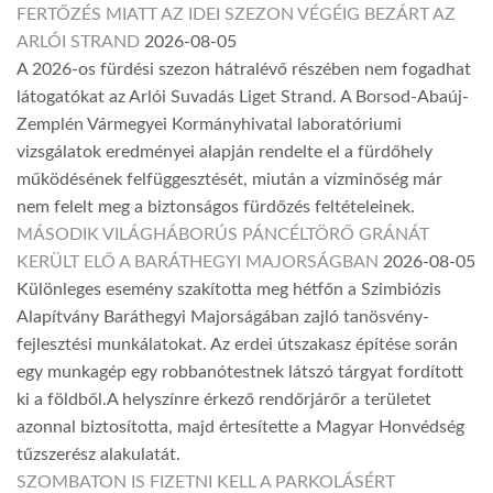
FERTŐZÉS MIATT AZ IDEI SZEZON VÉGÉIG BEZÁRT AZ
ARLÓI STRAND
2026-08-05
A 2026-os fürdési szezon hátralévő részében nem fogadhat
látogatókat az Arlói Suvadás Liget Strand. A Borsod-Abaúj-
Zemplén Vármegyei Kormányhivatal laboratóriumi
vizsgálatok eredményei alapján rendelte el a fürdőhely
működésének felfüggesztését, miután a vízminőség már
nem felelt meg a biztonságos fürdőzés feltételeinek.
MÁSODIK VILÁGHÁBORÚS PÁNCÉLTÖRŐ GRÁNÁT
KERÜLT ELŐ A BARÁTHEGYI MAJORSÁGBAN
2026-08-05
Különleges esemény szakította meg hétfőn a Szimbiózis
Alapítvány Baráthegyi Majorságában zajló tanösvény-
fejlesztési munkálatokat. Az erdei útszakasz építése során
egy munkagép egy robbanótestnek látszó tárgyat fordított
ki a földből.A helyszínre érkező rendőrjárőr a területet
azonnal biztosította, majd értesítette a Magyar Honvédség
tűzszerész alakulatát.
SZOMBATON IS FIZETNI KELL A PARKOLÁSÉRT