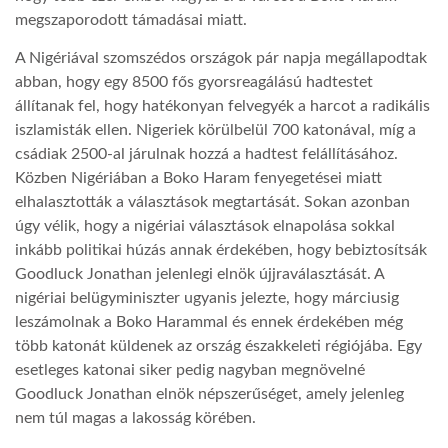
megszaporodott támadásai miatt.
A Nigériával szomszédos országok pár napja megállapodtak
abban, hogy egy 8500 fős gyorsreagálású hadtestet
állítanak fel, hogy hatékonyan felvegyék a harcot a radikális
iszlamisták ellen. Nigeriek körülbelül 700 katonával, míg a
csádiak 2500-al járulnak hozzá a hadtest felállításához.
Közben Nigériában a Boko Haram fenyegetései miatt
elhalasztották a választások megtartását. Sokan azonban
úgy vélik, hogy a nigériai választások elnapolása sokkal
inkább politikai húzás annak érdekében, hogy bebiztosítsák
Goodluck Jonathan jelenlegi elnök újjraválasztását. A
nigériai belügyminiszter ugyanis jelezte, hogy márciusig
leszámolnak a Boko Harammal és ennek érdekében még
több katonát küldenek az ország északkeleti régiójába. Egy
esetleges katonai siker pedig nagyban megnövelné
Goodluck Jonathan elnök népszerűséget, amely jelenleg
nem túl magas a lakosság körében.