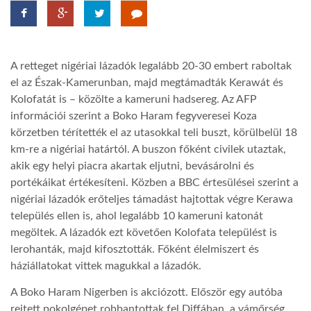
TROPICALMAGAZIN
A retteget nigériai lázadók legalább 20-30 embert raboltak
GLOBOTV
el az Észak-Kamerunban, majd megtámadták Kerawát és
Kolofatát is – közölte a kameruni hadsereg. Az AFP
információi szerint a Boko Haram fegyveresei Koza
AFRIKA TUDÁSTÁR
körzetben térítették el az utasokkal teli buszt, körülbelül 18
km-re a nigériai határtól. A buszon főként civilek utaztak,
A NAP SZÉPE
akik egy helyi piacra akartak eljutni, bevásárolni és
portékáikat értékesíteni. Közben a BBC értesülései szerint a
nigériai lázadók erőteljes támadást hajtottak végre Kerawa
LINKTR.EE
település ellen is, ahol legalább 10 kameruni katonát
megöltek. A lázadók ezt követően Kolofata települést is
lerohanták, majd kifosztották. Főként élelmiszert és
GLOBOZSARU
háziállatokat vittek magukkal a lázadók.
A Boko Haram Nigerben is akciózott. Először egy autóba
DOBRAVERO.HU
rejtett pokolgépet robbantottak fel Diffában, a vámőrség