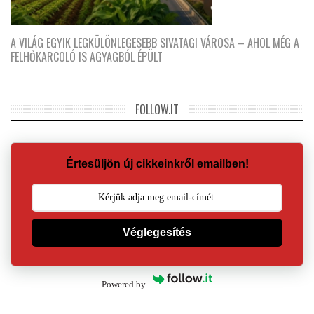
A VILÁG EGYIK LEGKÜLÖNLEGESEBB SIVATAGI VÁROSA – AHOL MÉG A
FELHŐKARCOLÓ IS AGYAGBÓL ÉPÜLT
FOLLOW.IT
Értesüljön új cikkeinkről emailben!
Véglegesítés
Powered by