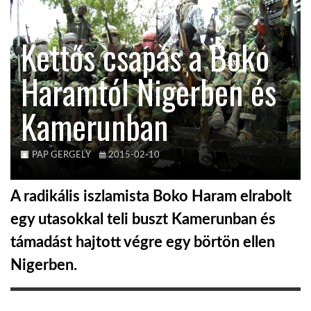
KÖZEL-KELET
Kettős csapás a Boko
Haramtól Nigerben és
AUSZTRÁLIA
Kamerunban
A VILÁG ITTHON
PAP GERGELY
2015-02-10
MÉDIA
A radikális iszlamista Boko Haram elrabolt
egy utasokkal teli buszt Kamerunban és
támadást hajtott végre egy börtön ellen
GLOBOTV BP
Nigerben.
HÍR3D