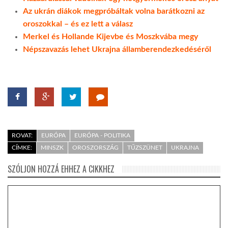
Az ukrán diákok megpróbáltak volna barátkozni az
oroszokkal – és ez lett a válasz
Merkel és Hollande Kijevbe és Moszkvába megy
Népszavazás lehet Ukrajna államberendezkedéséről
ROVAT:
EURÓPA
EURÓPA - POLITIKA
CÍMKE:
MINSZK
OROSZORSZÁG
TŰZSZÜNET
UKRAJNA
SZÓLJON HOZZÁ EHHEZ A CIKKHEZ