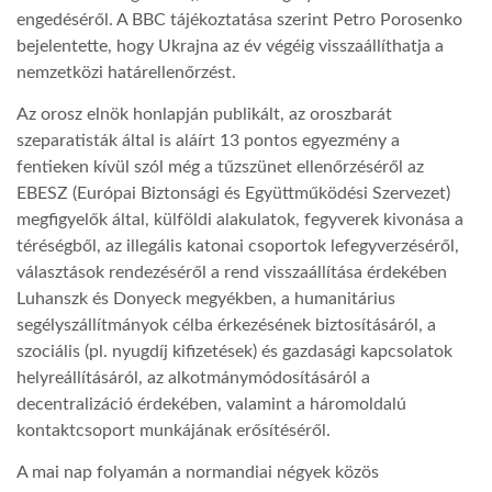
engedéséről. A BBC tájékoztatása szerint Petro Porosenko
bejelentette, hogy Ukrajna az év végéig visszaállíthatja a
LATIMO.HU
nemzetközi határellenőrzést.
Az orosz elnök honlapján publikált, az oroszbarát
GLOBOBOOK
szeparatisták által is aláírt 13 pontos egyezmény a
fentieken kívül szól még a tűzszünet ellenőrzéséről az
EBESZ (Európai Biztonsági és Együttműködési Szervezet)
megfigyelők által, külföldi alakulatok, fegyverek kivonása a
téréségből, az illegális katonai csoportok lefegyverzéséről,
választások rendezéséről a rend visszaállítása érdekében
Luhanszk és Donyeck megyékben, a humanitárius
segélyszállítmányok célba érkezésének biztosításáról, a
szociális (pl. nyugdíj kifizetések) és gazdasági kapcsolatok
helyreállításáról, az alkotmánymódosításáról a
decentralizáció érdekében, valamint a háromoldalú
kontaktcsoport munkájának erősítéséről.
A mai nap folyamán a normandiai négyek közös