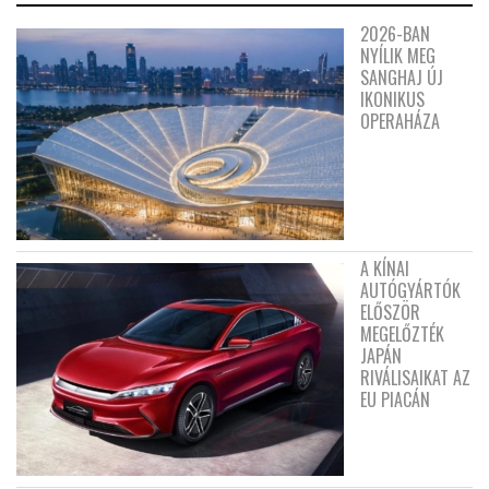
2026-BAN
NYÍLIK MEG
SANGHAJ ÚJ
IKONIKUS
OPERAHÁZA
A KÍNAI
AUTÓGYÁRTÓK
ELŐSZÖR
MEGELŐZTÉK
JAPÁN
RIVÁLISAIKAT AZ
EU PIACÁN