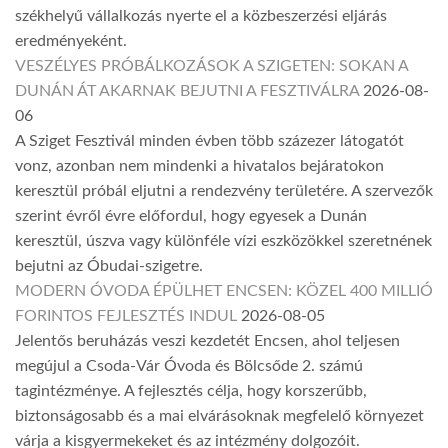
székhelyű vállalkozás nyerte el a közbeszerzési eljárás
eredményeként.
VESZÉLYES PRÓBÁLKOZÁSOK A SZIGETEN: SOKAN A
DUNÁN ÁT AKARNAK BEJUTNI A FESZTIVÁLRA
2026-08-
06
A Sziget Fesztivál minden évben több százezer látogatót
vonz, azonban nem mindenki a hivatalos bejáratokon
keresztül próbál eljutni a rendezvény területére. A szervezők
szerint évről évre előfordul, hogy egyesek a Dunán
keresztül, úszva vagy különféle vízi eszközökkel szeretnének
bejutni az Óbudai-szigetre.
MODERN ÓVODA ÉPÜLHET ENCSEN: KÖZEL 400 MILLIÓ
FORINTOS FEJLESZTÉS INDUL
2026-08-05
Jelentős beruházás veszi kezdetét Encsen, ahol teljesen
megújul a Csoda-Vár Óvoda és Bölcsőde 2. számú
tagintézménye. A fejlesztés célja, hogy korszerűbb,
biztonságosabb és a mai elvárásoknak megfelelő környezet
várja a kisgyermekeket és az intézmény dolgozóit.