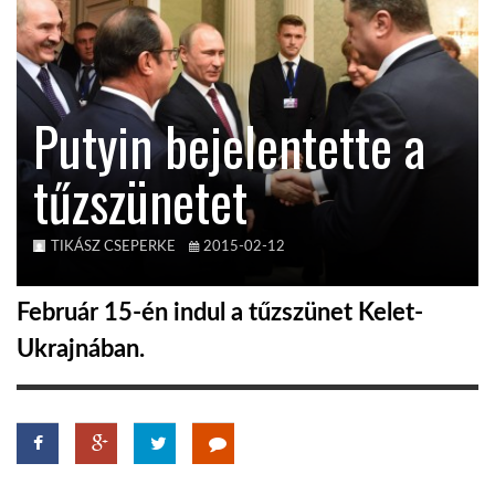
KÖZEL-KELET
Putyin bejelentette a
AUSZTRÁLIA
tűzszünetet
A VILÁG ITTHON
TIKÁSZ CSEPERKE
2015-02-12
MÉDIA
Február 15-én indul a tűzszünet Kelet-
Ukrajnában.
GLOBOTV BP
HÍR3D