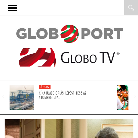
FŐOLDAL
AFRIKA
EURÓPA
ÁZSIA
ÁZSIA
KÍNA ÚJABB ÓRIÁSI LÉPÉST TESZ AZ
ATOMENERGIA…
ÉSZAK-AMERIKA
LATIN-AMERIKA