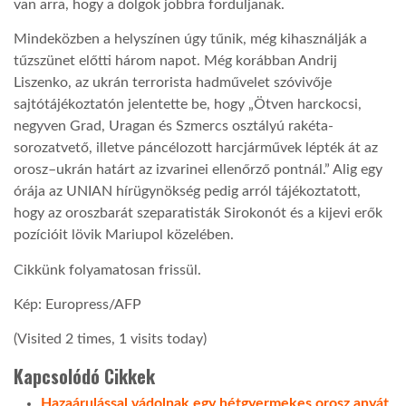
van arra, hogy a dolgok jobbra forduljanak.
Mindeközben a helyszínen úgy tűnik, még kihasználják a
tűzszünet előtti három napot. Még korábban Andrij
Liszenko, az ukrán terrorista hadművelet szóvivője
sajtótájékoztatón jelentette be, hogy „Ötven harckocsi,
negyven Grad, Uragan és Szmercs osztályú rakéta-
sorozatvető, illetve páncélozott harcjárművek lépték át az
orosz–ukrán határt az izvarinei ellenőrző pontnál.” Alig egy
órája az UNIAN hírügynökség pedig arról tájékoztatott,
hogy az oroszbarát szeparatisták Sirokonót és a kijevi erők
pozícióit lövik Mariupol közelében.
Cikkünk folyamatosan frissül.
Kép: Europress/AFP
(Visited 2 times, 1 visits today)
Kapcsolódó Cikkek
Hazaárulással vádolnak egy hétgyermekes orosz anyát