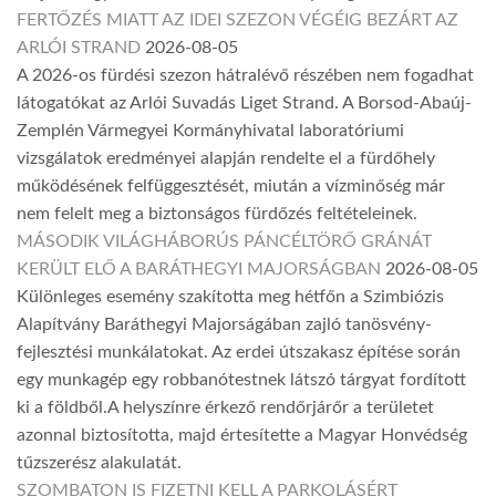
FERTŐZÉS MIATT AZ IDEI SZEZON VÉGÉIG BEZÁRT AZ
ARLÓI STRAND
2026-08-05
A 2026-os fürdési szezon hátralévő részében nem fogadhat
látogatókat az Arlói Suvadás Liget Strand. A Borsod-Abaúj-
Zemplén Vármegyei Kormányhivatal laboratóriumi
vizsgálatok eredményei alapján rendelte el a fürdőhely
működésének felfüggesztését, miután a vízminőség már
nem felelt meg a biztonságos fürdőzés feltételeinek.
MÁSODIK VILÁGHÁBORÚS PÁNCÉLTÖRŐ GRÁNÁT
KERÜLT ELŐ A BARÁTHEGYI MAJORSÁGBAN
2026-08-05
Különleges esemény szakította meg hétfőn a Szimbiózis
Alapítvány Baráthegyi Majorságában zajló tanösvény-
fejlesztési munkálatokat. Az erdei útszakasz építése során
egy munkagép egy robbanótestnek látszó tárgyat fordított
ki a földből.A helyszínre érkező rendőrjárőr a területet
azonnal biztosította, majd értesítette a Magyar Honvédség
tűzszerész alakulatát.
SZOMBATON IS FIZETNI KELL A PARKOLÁSÉRT