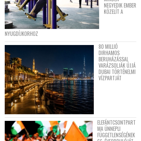
NEGYEDIK EMBER
KÖZELÍT A
NYUGDÍJKORHOZ
80 MILLIÓ
DIRHAMOS
BERUHÁZÁSSAL
VARÁZSOLJÁK ÚJJÁ
DUBAI TÖRTÉNELMI
VÍZPARTJÁT
ELEFÁNTCSONTPART
MA ÜNNEPLI
FÜGGETLENSÉGÉNEK