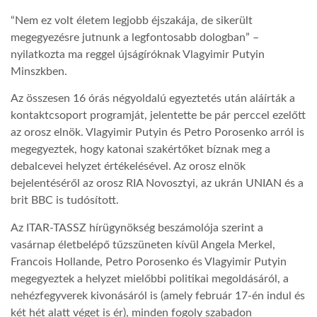
“Nem ez volt életem legjobb éjszakája, de sikerült
TROPICALMAGAZIN
megegyezésre jutnunk a legfontosabb dologban” –
nyilatkozta ma reggel újságíróknak Vlagyimir Putyin
Minszkben.
GLOBOTV
Az összesen 16 órás négyoldalú egyeztetés után aláírták a
kontaktcsoport programját, jelentette be pár perccel ezelőtt
AFRIKA TUDÁSTÁR
az orosz elnök. Vlagyimir Putyin és Petro Porosenko arról is
megegyeztek, hogy katonai szakértőket bíznak meg a
A NAP SZÉPE
debalcevei helyzet értékelésével. Az orosz elnök
bejelentéséről az orosz RIA Novosztyi, az ukrán UNIAN és a
brit BBC is tudósított.
LINKTR.EE
Az ITAR-TASSZ hírügynökség beszámolója szerint a
vasárnap életbelépő tűzszüneten kívül Angela Merkel,
GLOBOZSARU
Francois Hollande, Petro Porosenko és Vlagyimir Putyin
megegyeztek a helyzet mielőbbi politikai megoldásáról, a
nehézfegyverek kivonásáról is (amely február 17-én indul és
DOBRAVERO.HU
két hét alatt véget is ér), minden fogoly szabadon