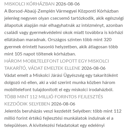
MISKOLCI KÓRHÁZBAN
2026-08-06
A Borsod-Abaúj-Zemplén Vármegyei Központi Kórházban
jelenleg negyven olyan csecsemő tartózkodik, akik egészségi
állapotuk alapján már elhagyhatnák az intézményt, azonban
családi vagy gyermekvédelmi okok miatt továbbra is kórházi
ellátásban maradnak. Országos szinten több mint 320
gyermek érintett hasonló helyzetben, akik átlagosan több
mint 105 napot töltenek kórházban.
HÁROM MOBILTELEFONT LOPOTT EGY MISKOLCI
TAKARÍTÓ, VÁDAT EMELTEK ELLENE
2026-08-06
Vádat emelt a Miskolci Járási Ügyészség egy takarítóként
dolgozó nő ellen, aki a vád szerint munka közben három
mobiltelefont tulajdonított el egy miskolci irodaházból.
TÖBB MINT 112 MILLIÓ FORINTOS FEJLESZTÉS
KEZDŐDIK SELYEBEN
2026-08-06
Jelentős beruházás veszi kezdetét Selyében: több mint 112
millió forint értékű fejlesztési munkálatok indulnak el a
településen. A kivitelezési feladatokat egy edelényi