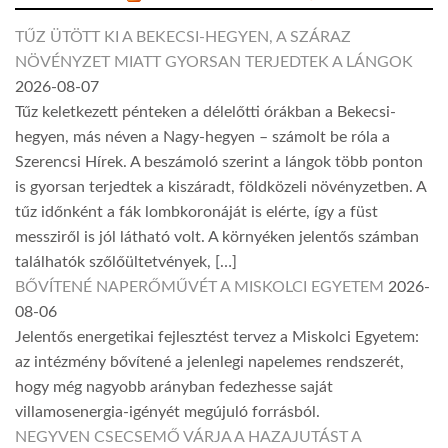
TŰZ ÜTÖTT KI A BEKECSI-HEGYEN, A SZÁRAZ
NÖVÉNYZET MIATT GYORSAN TERJEDTEK A LÁNGOK
2026-08-07
Tűz keletkezett pénteken a délelőtti órákban a Bekecsi-
hegyen, más néven a Nagy-hegyen – számolt be róla a
Szerencsi Hírek. A beszámoló szerint a lángok több ponton
is gyorsan terjedtek a kiszáradt, földközeli növényzetben. A
tűz időnként a fák lombkoronáját is elérte, így a füst
messziről is jól látható volt. A környéken jelentős számban
találhatók szőlőültetvények, […]
BŐVÍTENÉ NAPERŐMŰVÉT A MISKOLCI EGYETEM
2026-
08-06
Jelentős energetikai fejlesztést tervez a Miskolci Egyetem:
az intézmény bővítené a jelenlegi napelemes rendszerét,
hogy még nagyobb arányban fedezhesse saját
villamosenergia-igényét megújuló forrásból.
NEGYVEN CSECSEMŐ VÁRJA A HAZAJUTÁST A