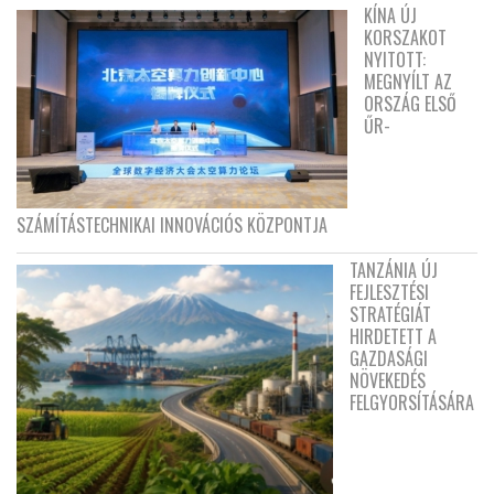
KÍNA ÚJ
KORSZAKOT
NYITOTT:
MEGNYÍLT AZ
ORSZÁG ELSŐ
ŰR-
SZÁMÍTÁSTECHNIKAI INNOVÁCIÓS KÖZPONTJA
TANZÁNIA ÚJ
FEJLESZTÉSI
STRATÉGIÁT
HIRDETETT A
GAZDASÁGI
NÖVEKEDÉS
FELGYORSÍTÁSÁRA