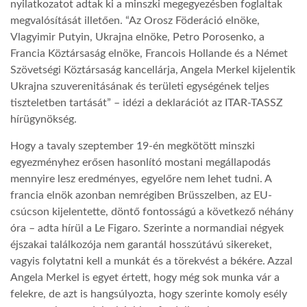
nyilatkozatot adtak ki a minszki megegyezésben foglaltak
megvalósítását illetően. “Az Orosz Föderáció elnöke,
Vlagyimir Putyin, Ukrajna elnöke, Petro Porosenko, a
Francia Köztársaság elnöke, Francois Hollande és a Német
Szövetségi Köztársaság kancellárja, Angela Merkel kijelentik
Ukrajna szuverenitásának és területi egységének teljes
tiszteletben tartását” – idézi a deklarációt az ITAR-TASSZ
hírügynökség.
Hogy a tavaly szeptember 19-én megkötött minszki
egyezményhez erősen hasonlító mostani megállapodás
mennyire lesz eredményes, egyelőre nem lehet tudni. A
francia elnök azonban nemrégiben Brüsszelben, az EU-
csúcson kijelentette, döntő fontosságú a következő néhány
óra – adta hírül a Le Figaro. Szerinte a normandiai négyek
éjszakai találkozója nem garantál hosszútávú sikereket,
vagyis folytatni kell a munkát és a törekvést a békére. Azzal
Angela Merkel is egyet értett, hogy még sok munka vár a
felekre, de azt is hangsúlyozta, hogy szerinte komoly esély