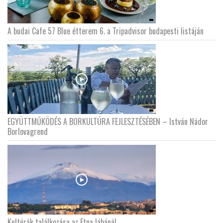
A budai Cafe 57 Blue étterem 6. a Tripadvisor budapesti listáján
EGYÜTTMŰKÖDÉS A BORKULTÚRA FEJLESZTÉSÉBEN – István Nádor
Borlovagrend
Kultúrák találkozása az Etna lábánál