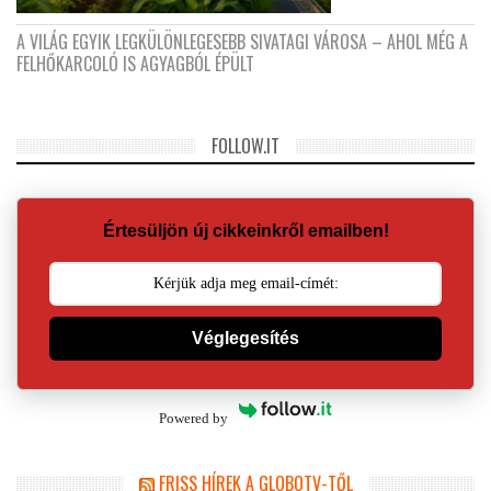
A VILÁG EGYIK LEGKÜLÖNLEGESEBB SIVATAGI VÁROSA – AHOL MÉG A
FELHŐKARCOLÓ IS AGYAGBÓL ÉPÜLT
FOLLOW.IT
Értesüljön új cikkeinkről emailben!
Véglegesítés
Powered by
FRISS HÍREK A GLOBOTV-TŐL