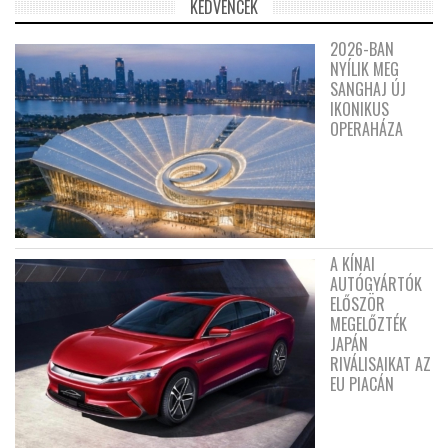
KEDVENCEK
2026-BAN
NYÍLIK MEG
SANGHAJ ÚJ
IKONIKUS
OPERAHÁZA
A KÍNAI
AUTÓGYÁRTÓK
ELŐSZÖR
MEGELŐZTÉK
JAPÁN
RIVÁLISAIKAT AZ
EU PIACÁN