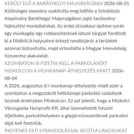
KERÜLT ELŐ A BARÁTHEGYI MAJORSÁGBAN
2026-08-05
Különleges esemény szakította meg hétfőn a Szimbiózis
Alapítvány Baráthegyi Majorságában zajló tanösvény-
fejlesztési munkálatokat. Az erdei útszakasz építése során
egy munkagép egy robbanótestnek látszó tárgyat fordított
ki a földből.A helyszínre érkező rendőrjárőr a területet
azonnal biztosította, majd értesítette a Magyar Honvédség
tűzszerész alakulatát.
SZOMBATON IS FIZETNI KELL A PARKOLÁSÉRT
MISKOLCON A MUNKANAP-ÁTHELYEZÉS MIATT
2026-
08-04
A 2026. augusztus 8-i munkanap-áthelyezés miatt ezen a
szombaton a megszokott hétköznapi parkolási szabályok
lesznek érvényben Miskolcon. Ez azt jelenti, hogy a Miskolci
Városgazda Nonprofit Kft. által üzemeltetett felszíni
díjköteles parkolóhelyeken a gépjárművezetőknek parkolási
díjat kell fizetniük.
INGYENES ESTI STRANDOLÁSSAL SEGÍTI A LAKOSOKAT