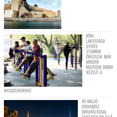
KÍNA
LAKOSSÁGA
GYORS
ÜTEMBEN
ÖREGSZIK: MÁR
MINDEN
NEGYEDIK EMBER
KÖZELÍT A
NYUGDÍJKORHOZ
80 MILLIÓ
DIRHAMOS
BERUHÁZÁSSAL
VARÁZSOLJÁK ÚJJÁ