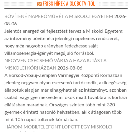
FRISS HÍREK A GLOBOTV-TŐL
BŐVÍTENÉ NAPERŐMŰVÉT A MISKOLCI EGYETEM
2026-
08-06
Jelentős energetikai fejlesztést tervez a Miskolci Egyetem:
az intézmény bővítené a jelenlegi napelemes rendszerét,
hogy még nagyobb arányban fedezhesse saját
villamosenergia-igényét megújuló forrásból.
NEGYVEN CSECSEMŐ VÁRJA A HAZAJUTÁST A
MISKOLCI KÓRHÁZBAN
2026-08-06
A Borsod-Abaúj-Zemplén Vármegyei Központi Kórházban
jelenleg negyven olyan csecsemő tartózkodik, akik egészségi
állapotuk alapján már elhagyhatnák az intézményt, azonban
családi vagy gyermekvédelmi okok miatt továbbra is kórházi
ellátásban maradnak. Országos szinten több mint 320
gyermek érintett hasonló helyzetben, akik átlagosan több
mint 105 napot töltenek kórházban.
HÁROM MOBILTELEFONT LOPOTT EGY MISKOLCI