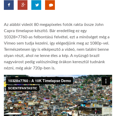
TROPICALMAGAZIN
Az alábbi videót 80 megapixeles fotók rakta össze John
GLOBOTV
Capra timelapse-készítő. Bár eredetileg ez egy
10328×7760-as felbontású felvétel, ezt a minőséget még a
Vimeo sem tudja kezelni, így elégedjünk meg az 1080p-vel.
AFRIKA TUDÁSTÁR
Természetesen így is elképesztő a videó, nem találni benne
olyan részt, ahol ne lenne éles a kép. A nyüzsgő brazil
A NAP SZÉPE
nagyvárost pedig valószínűleg órákon keresztül tudnánk
nézni, még akár 720p-ben is.
LINKTR.EE
GLOBOZSARU
DOBRAVERO.HU