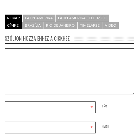
ROVAT:
LATIN-AMERIKA
LATIN-AMERIKA - ÉLETMÓD
CÍMKE:
BRAZÍLIA
RIO DE JANEIRO
TIMELAPSE
VIDEÓ
SZÓLJON HOZZÁ EHHEZ A CIKKHEZ
*
NÉV
*
EMAIL