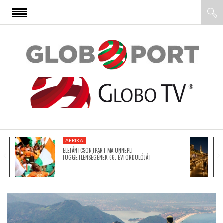
FŐOLDAL
AFRIKA
EURÓPA
AFRIKA
ÁZSIA
ELEFÁNTCSONTPART MA ÜNNEPLI
FÜGGETLENSÉGÉNEK 66. ÉVFORDULÓJÁT
ÉSZAK-AMERIKA
LATIN-AMERIKA