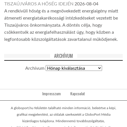
TISZAÚJVÁROS A HŐSÉG IDEJÉN
2026-08-04
A rendkívüli hőség és a megnövekedett energiaigény miatt
átmeneti energiatakarékossági intézkedéseket vezetett be
Tiszaújváros önkormányzata. A döntés célja, hogy
csökkentsék az energiafelhasználást úgy, hogy közben a
legfontosabb közszolgáltatások zavartalanul működjenek.
ARCHÍVUM
Archívum
Impresszum
Kapcsolat
A globoport.hu felületén található minden információ, beleértve a képi,
grafikai megjelenítést, az oldalak szerkezetét a GloboPort Média
kizárólagos tulajdona. Mindennemű továbbszolgáltatás,