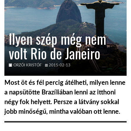
KÖZEL-KELET
Ilyen szép még nem
AUSZTRÁLIA
volt Rio de Janeiro
A VILÁG ITTHON
ORZÓI KRISTÓF
2015-02-13
MÉDIA
Most öt és fél percig átélheti, milyen lenne
a napsütötte Brazíliában lenni az itthoni
négy fok helyett. Persze a látvány sokkal
GLOBOTV BP
jobb minőségű, mintha valóban ott lenne.
HÍR3D