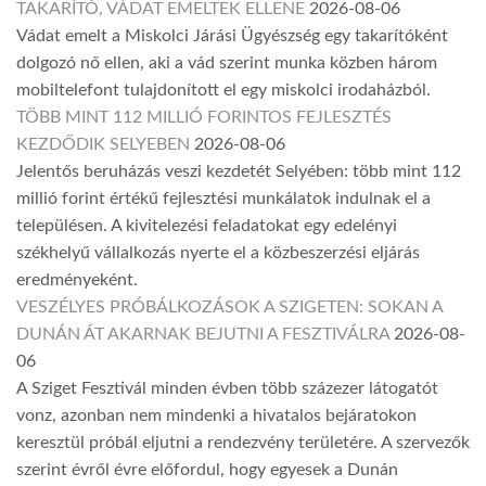
TAKARÍTÓ, VÁDAT EMELTEK ELLENE
2026-08-06
Vádat emelt a Miskolci Járási Ügyészség egy takarítóként
dolgozó nő ellen, aki a vád szerint munka közben három
mobiltelefont tulajdonított el egy miskolci irodaházból.
TÖBB MINT 112 MILLIÓ FORINTOS FEJLESZTÉS
KEZDŐDIK SELYEBEN
2026-08-06
Jelentős beruházás veszi kezdetét Selyében: több mint 112
millió forint értékű fejlesztési munkálatok indulnak el a
településen. A kivitelezési feladatokat egy edelényi
székhelyű vállalkozás nyerte el a közbeszerzési eljárás
eredményeként.
VESZÉLYES PRÓBÁLKOZÁSOK A SZIGETEN: SOKAN A
DUNÁN ÁT AKARNAK BEJUTNI A FESZTIVÁLRA
2026-08-
06
A Sziget Fesztivál minden évben több százezer látogatót
vonz, azonban nem mindenki a hivatalos bejáratokon
keresztül próbál eljutni a rendezvény területére. A szervezők
szerint évről évre előfordul, hogy egyesek a Dunán