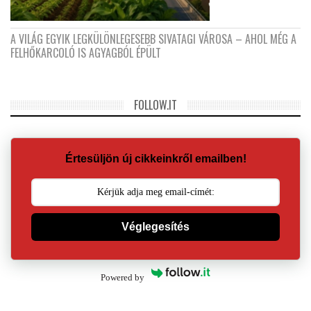
A VILÁG EGYIK LEGKÜLÖNLEGESEBB SIVATAGI VÁROSA – AHOL MÉG A
FELHŐKARCOLÓ IS AGYAGBÓL ÉPÜLT
FOLLOW.IT
Értesüljön új cikkeinkről emailben!
Véglegesítés
Powered by