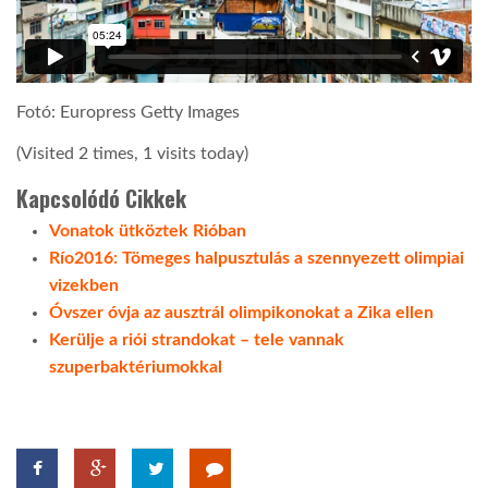
LATIMO.HU
Fotó: Europress Getty Images
GLOBOBOOK
(Visited 2 times, 1 visits today)
Kapcsolódó Cikkek
Vonatok ütköztek Rióban
Río2016: Tömeges halpusztulás a szennyezett olimpiai
vizekben
Óvszer óvja az ausztrál olimpikonokat a Zika ellen
Kerülje a riói strandokat – tele vannak
szuperbaktériumokkal