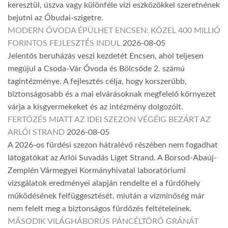
keresztül, úszva vagy különféle vízi eszközökkel szeretnének
bejutni az Óbudai-szigetre.
MODERN ÓVODA ÉPÜLHET ENCSEN: KÖZEL 400 MILLIÓ
FORINTOS FEJLESZTÉS INDUL
2026-08-05
Jelentős beruházás veszi kezdetét Encsen, ahol teljesen
megújul a Csoda-Vár Óvoda és Bölcsőde 2. számú
tagintézménye. A fejlesztés célja, hogy korszerűbb,
biztonságosabb és a mai elvárásoknak megfelelő környezet
várja a kisgyermekeket és az intézmény dolgozóit.
FERTŐZÉS MIATT AZ IDEI SZEZON VÉGÉIG BEZÁRT AZ
ARLÓI STRAND
2026-08-05
A 2026-os fürdési szezon hátralévő részében nem fogadhat
látogatókat az Arlói Suvadás Liget Strand. A Borsod-Abaúj-
Zemplén Vármegyei Kormányhivatal laboratóriumi
vizsgálatok eredményei alapján rendelte el a fürdőhely
működésének felfüggesztését, miután a vízminőség már
nem felelt meg a biztonságos fürdőzés feltételeinek.
MÁSODIK VILÁGHÁBORÚS PÁNCÉLTÖRŐ GRÁNÁT