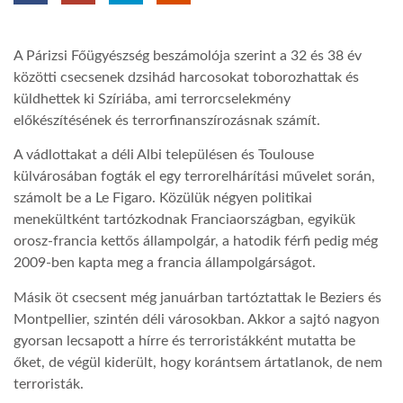
TROPICALMAGAZIN
A Párizsi Főügyészség beszámolója szerint a 32 és 38 év
közötti csecsenek dzsihád harcosokat toborozhattak és
GLOBOTV
küldhettek ki Szíriába, ami terrorcselekmény
előkészítésének és terrorfinanszírozásnak számít.
AFRIKA TUDÁSTÁR
A vádlottakat a déli Albi településen és Toulouse
külvárosában fogták el egy terrorelhárítási művelet során,
számolt be a Le Figaro. Közülük négyen politikai
A NAP SZÉPE
menekültként tartózkodnak Franciaországban, egyikük
orosz-francia kettős állampolgár, a hatodik férfi pedig még
2009-ben kapta meg a francia állampolgárságot.
LINKTR.EE
Másik öt csecsent még januárban tartóztattak le Beziers és
Montpellier, szintén déli városokban. Akkor a sajtó nagyon
GLOBOZSARU
gyorsan lecsapott a hírre és terroristákként mutatta be
őket, de végül kiderült, hogy korántsem ártatlanok, de nem
terroristák.
DOBRAVERO.HU