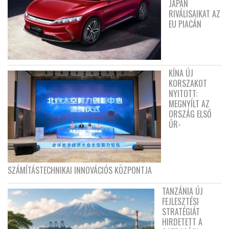
JAPÁN
RIVÁLISAIKAT AZ
EU PIACÁN
KÍNA ÚJ
KORSZAKOT
NYITOTT:
MEGNYÍLT AZ
ORSZÁG ELSŐ
ŰR-
SZÁMÍTÁSTECHNIKAI INNOVÁCIÓS KÖZPONTJA
TANZÁNIA ÚJ
FEJLESZTÉSI
STRATÉGIÁT
HIRDETETT A