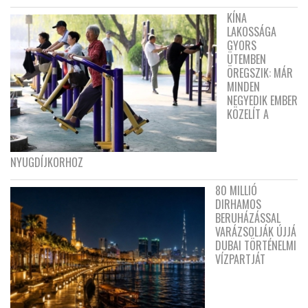
KÍNA
LAKOSSÁGA
GYORS
ÜTEMBEN
ÖREGSZIK: MÁR
MINDEN
NEGYEDIK EMBER
KÖZELÍT A
NYUGDÍJKORHOZ
80 MILLIÓ
DIRHAMOS
BERUHÁZÁSSAL
VARÁZSOLJÁK ÚJJÁ
DUBAI TÖRTÉNELMI
VÍZPARTJÁT