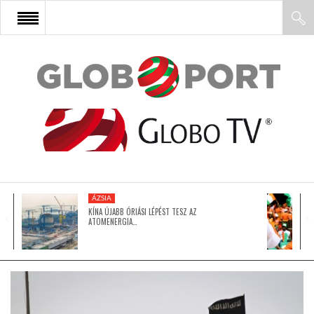
FŐOLDAL
AFRIKA
EURÓPA
ÁZSIA
ÁZSIA
KÍNA ÚJABB ÓRIÁSI LÉPÉST TESZ AZ
ATOMENERGIA…
ÉSZAK-AMERIKA
LATIN-AMERIKA