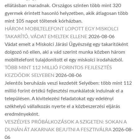
ellátásban maradnak. Országos szinten több mint 320
gyermek érintett hasonló helyzetben, akik átlagosan több
mint 105 napot töltenek kórházban.
HÁROM MOBILTELEFONT LOPOTT EGY MISKOLCI
TAKARÍTÓ, VÁDAT EMELTEK ELLENE
2026-08-06
Vádat emelt a Miskolci Járási Ügyészség egy takarítóként
dolgozó nő ellen, aki a vád szerint munka közben három
mobiltelefont tulajdonított el egy miskolci irodaházból.
TÖBB MINT 112 MILLIÓ FORINTOS FEJLESZTÉS
KEZDŐDIK SELYEBEN
2026-08-06
Jelentős beruházás veszi kezdetét Selyében: több mint 112
millió forint értékű fejlesztési munkálatok indulnak el a
településen. A kivitelezési feladatokat egy edelényi
székhelyű vállalkozás nyerte el a közbeszerzési eljárás
eredményeként.
VESZÉLYES PRÓBÁLKOZÁSOK A SZIGETEN: SOKAN A
DUNÁN ÁT AKARNAK BEJUTNI A FESZTIVÁLRA
2026-08-
06