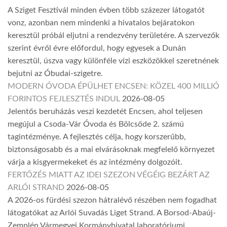
A Sziget Fesztivál minden évben több százezer látogatót
vonz, azonban nem mindenki a hivatalos bejáratokon
keresztül próbál eljutni a rendezvény területére. A szervezők
szerint évről évre előfordul, hogy egyesek a Dunán
keresztül, úszva vagy különféle vízi eszközökkel szeretnének
bejutni az Óbudai-szigetre.
MODERN ÓVODA ÉPÜLHET ENCSEN: KÖZEL 400 MILLIÓ
FORINTOS FEJLESZTÉS INDUL
2026-08-05
Jelentős beruházás veszi kezdetét Encsen, ahol teljesen
megújul a Csoda-Vár Óvoda és Bölcsőde 2. számú
tagintézménye. A fejlesztés célja, hogy korszerűbb,
biztonságosabb és a mai elvárásoknak megfelelő környezet
várja a kisgyermekeket és az intézmény dolgozóit.
FERTŐZÉS MIATT AZ IDEI SZEZON VÉGÉIG BEZÁRT AZ
ARLÓI STRAND
2026-08-05
A 2026-os fürdési szezon hátralévő részében nem fogadhat
látogatókat az Arlói Suvadás Liget Strand. A Borsod-Abaúj-
Zemplén Vármegyei Kormányhivatal laboratóriumi