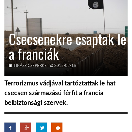
KÖZEL-KELET
Csecsenekre csaptak le
AUSZTRÁLIA
a franciák
A VILÁG ITTHON
TIKÁSZ CSEPERKE
2015-02-16
MÉDIA
Terrorizmus vádjával tartóztattak le hat
csecsen származású férfit a francia
belbiztonsági szervek.
GLOBOTV BP
HÍR3D