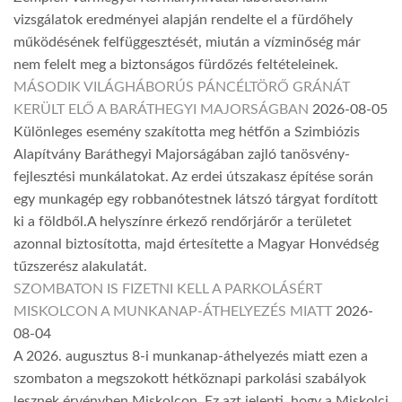
vizsgálatok eredményei alapján rendelte el a fürdőhely
működésének felfüggesztését, miután a vízminőség már
nem felelt meg a biztonságos fürdőzés feltételeinek.
MÁSODIK VILÁGHÁBORÚS PÁNCÉLTÖRŐ GRÁNÁT
KERÜLT ELŐ A BARÁTHEGYI MAJORSÁGBAN
2026-08-05
Különleges esemény szakította meg hétfőn a Szimbiózis
Alapítvány Baráthegyi Majorságában zajló tanösvény-
fejlesztési munkálatokat. Az erdei útszakasz építése során
egy munkagép egy robbanótestnek látszó tárgyat fordított
ki a földből.A helyszínre érkező rendőrjárőr a területet
azonnal biztosította, majd értesítette a Magyar Honvédség
tűzszerész alakulatát.
SZOMBATON IS FIZETNI KELL A PARKOLÁSÉRT
MISKOLCON A MUNKANAP-ÁTHELYEZÉS MIATT
2026-
08-04
A 2026. augusztus 8-i munkanap-áthelyezés miatt ezen a
szombaton a megszokott hétköznapi parkolási szabályok
lesznek érvényben Miskolcon. Ez azt jelenti, hogy a Miskolci