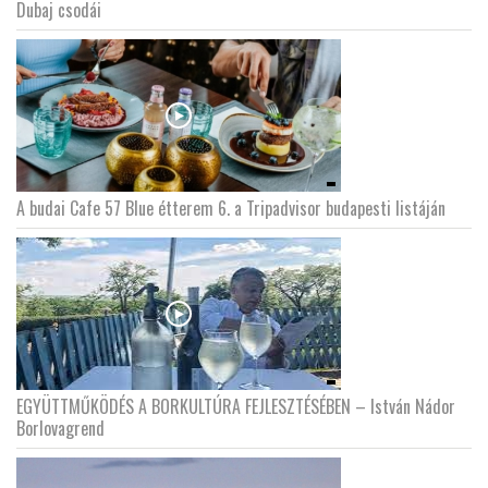
Dubaj csodái
A budai Cafe 57 Blue étterem 6. a Tripadvisor budapesti listáján
EGYÜTTMŰKÖDÉS A BORKULTÚRA FEJLESZTÉSÉBEN – István Nádor
Borlovagrend