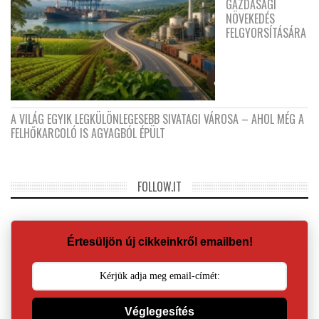
GAZDASÁGI
NÖVEKEDÉS
FELGYORSÍTÁSÁRA
A VILÁG EGYIK LEGKÜLÖNLEGESEBB SIVATAGI VÁROSA – AHOL MÉG A
FELHŐKARCOLÓ IS AGYAGBÓL ÉPÜLT
FOLLOW.IT
Értesüljön új cikkeinkről emailben!
Véglegesítés