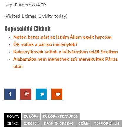
Kép: Europress/AFP
LATIMO.HU
(Visited 1 times, 1 visits today)
Kapcsolódó Cikkek
GLOBOBOOK
Neten keres párt az Iszlám Állam egyik harcosa
Ők voltak a párizsi merénylők?
Kalasnyikovok voltak a külvárosban talált Seatban
Alabamába nem mehetnek szír menekültek Párizs
után
ROVAT:
EURÓPA
EURÓPA - FEATURES
CÍMKE:
CSECSEN
FRANCIAORSZÁG
SZÍRIA
TERRORIZMUS