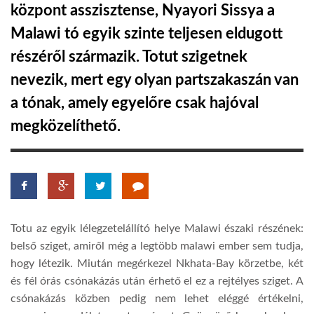
központ asszisztense, Nyayori Sissya a
LATIMO.HU
Malawi tó egyik szinte teljesen eldugott
részéről származik. Totut szigetnek
GLOBOBOOK
nevezik, mert egy olyan partszakaszán van
a tónak, amely egyelőre csak hajóval
megközelíthető.
Totu az egyik lélegzetelállító helye Malawi északi részének:
belső sziget, amiről még a legtöbb malawi ember sem tudja,
hogy létezik. Miután megérkezel Nkhata-Bay körzetbe, két
és fél órás csónakázás után érhető el ez a rejtélyes sziget. A
csónakázás közben pedig nem lehet eléggé értékelni,