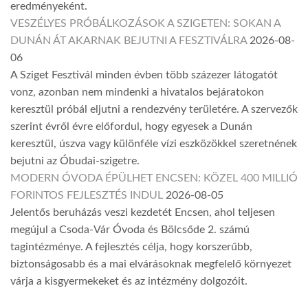
eredményeként.
VESZÉLYES PRÓBÁLKOZÁSOK A SZIGETEN: SOKAN A
DUNÁN ÁT AKARNAK BEJUTNI A FESZTIVÁLRA
2026-08-
06
A Sziget Fesztivál minden évben több százezer látogatót
vonz, azonban nem mindenki a hivatalos bejáratokon
keresztül próbál eljutni a rendezvény területére. A szervezők
szerint évről évre előfordul, hogy egyesek a Dunán
keresztül, úszva vagy különféle vízi eszközökkel szeretnének
bejutni az Óbudai-szigetre.
MODERN ÓVODA ÉPÜLHET ENCSEN: KÖZEL 400 MILLIÓ
FORINTOS FEJLESZTÉS INDUL
2026-08-05
Jelentős beruházás veszi kezdetét Encsen, ahol teljesen
megújul a Csoda-Vár Óvoda és Bölcsőde 2. számú
tagintézménye. A fejlesztés célja, hogy korszerűbb,
biztonságosabb és a mai elvárásoknak megfelelő környezet
várja a kisgyermekeket és az intézmény dolgozóit.