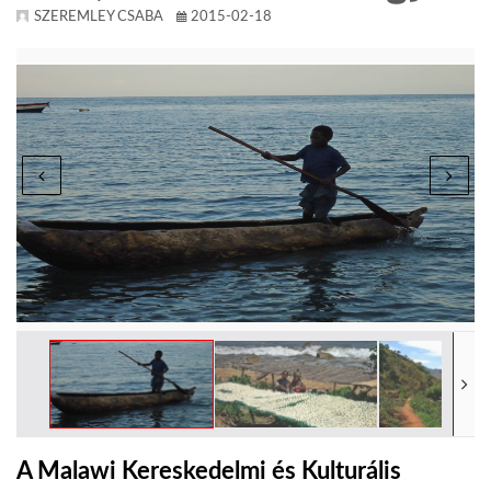
SZEREMLEY CSABA
2015-02-18
TROPICALMAGAZIN
GLOBOTV
AFRIKA TUDÁSTÁR
A NAP SZÉPE
LINKTR.EE
GLOBOZSARU
DOBRAVERO.HU
A Malawi Kereskedelmi és Kulturális