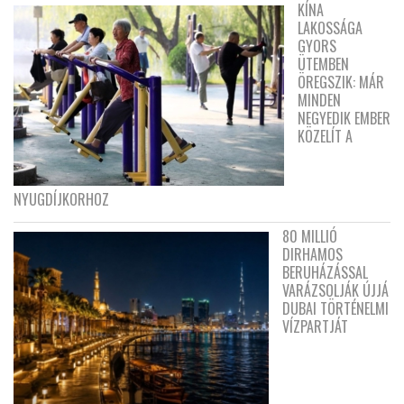
KÍNA
LAKOSSÁGA
GYORS
ÜTEMBEN
ÖREGSZIK: MÁR
MINDEN
NEGYEDIK EMBER
KÖZELÍT A
NYUGDÍJKORHOZ
80 MILLIÓ
DIRHAMOS
BERUHÁZÁSSAL
VARÁZSOLJÁK ÚJJÁ
DUBAI TÖRTÉNELMI
VÍZPARTJÁT