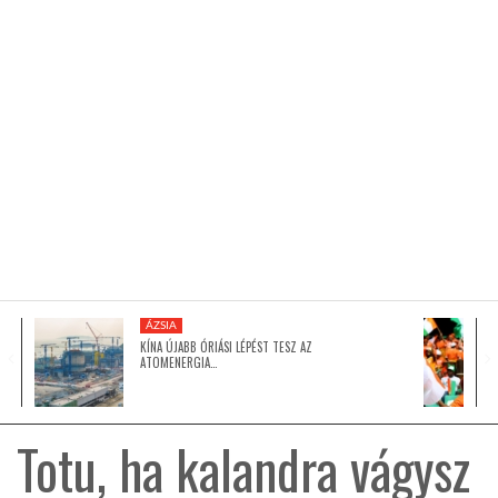
KÖZEL-KELET
AUSZTRÁLIA
A VILÁG ITTHON
MÉDIA
ÁZSIA
KÍNA ÚJABB ÓRIÁSI LÉPÉST TESZ AZ
ATOMENERGIA…
GLOBOTV BP
Totu, ha kalandra vágysz
HÍR3D