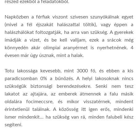
részed ezekből a feladatokból.
Napközben a férfiak viszont szívesen szunyókálnak egyet
(mivel a fél éjszakát halászattal töltik), vagy éppen a
halászhálókat foltozgatják, ha arra van szükség. A gyerekek
imádják a vizet, és be kell valljam, ezek a srácok még
könnyedén akár olimpiai aranyérmet is nyerhetnének. 4
évesen már úgy úsznak, mint a halak.
Totu lakossága kevesebb, mint 3000 fő, és ebben a kis
paradicsomban 0% a bűnözés. A helyi lakosoknak nincs
szükségük biztonsági berendezésekre. Senki nem tesz
lakatot az ajtajára, az emberek átmennek a falu másik
oldalára focimeccsre, és mikor visszatérnek, mindent
érintetlenül találnak. A közösség itt igen erős, mindenki
ismer mindenkit… ha szükség van rá, minden falubeli kész
segíteni.