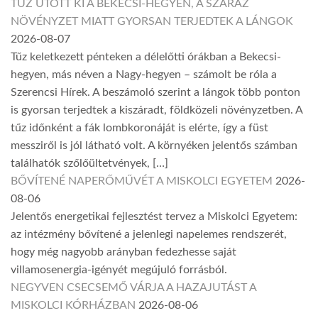
TŰZ ÜTÖTT KI A BEKECSI-HEGYEN, A SZÁRAZ
NÖVÉNYZET MIATT GYORSAN TERJEDTEK A LÁNGOK
2026-08-07
Tűz keletkezett pénteken a délelőtti órákban a Bekecsi-
hegyen, más néven a Nagy-hegyen – számolt be róla a
Szerencsi Hírek. A beszámoló szerint a lángok több ponton
is gyorsan terjedtek a kiszáradt, földközeli növényzetben. A
tűz időnként a fák lombkoronáját is elérte, így a füst
messziről is jól látható volt. A környéken jelentős számban
találhatók szőlőültetvények, […]
BŐVÍTENÉ NAPERŐMŰVÉT A MISKOLCI EGYETEM
2026-
08-06
Jelentős energetikai fejlesztést tervez a Miskolci Egyetem:
az intézmény bővítené a jelenlegi napelemes rendszerét,
hogy még nagyobb arányban fedezhesse saját
villamosenergia-igényét megújuló forrásból.
NEGYVEN CSECSEMŐ VÁRJA A HAZAJUTÁST A
MISKOLCI KÓRHÁZBAN
2026-08-06