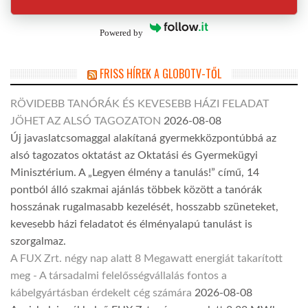
Powered by
FRISS HÍREK A GLOBOTV-TŐL
RÖVIDEBB TANÓRÁK ÉS KEVESEBB HÁZI FELADAT
JÖHET AZ ALSÓ TAGOZATON
2026-08-08
Új javaslatcsomaggal alakítaná gyermekközpontúbbá az
alsó tagozatos oktatást az Oktatási és Gyermekügyi
Minisztérium. A „Legyen élmény a tanulás!” című, 14
pontból álló szakmai ajánlás többek között a tanórák
hosszának rugalmasabb kezelését, hosszabb szüneteket,
kevesebb házi feladatot és élményalapú tanulást is
szorgalmaz.
A FUX Zrt. négy nap alatt 8 Megawatt energiát takarított
meg - A társadalmi felelősségvállalás fontos a
kábelgyártásban érdekelt cég számára
2026-08-08