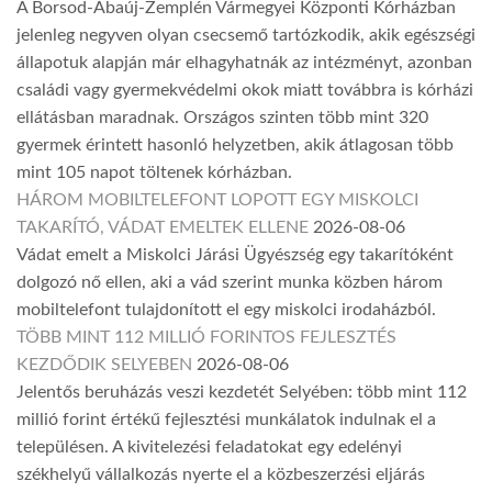
A Borsod-Abaúj-Zemplén Vármegyei Központi Kórházban
jelenleg negyven olyan csecsemő tartózkodik, akik egészségi
állapotuk alapján már elhagyhatnák az intézményt, azonban
családi vagy gyermekvédelmi okok miatt továbbra is kórházi
ellátásban maradnak. Országos szinten több mint 320
gyermek érintett hasonló helyzetben, akik átlagosan több
mint 105 napot töltenek kórházban.
HÁROM MOBILTELEFONT LOPOTT EGY MISKOLCI
TAKARÍTÓ, VÁDAT EMELTEK ELLENE
2026-08-06
Vádat emelt a Miskolci Járási Ügyészség egy takarítóként
dolgozó nő ellen, aki a vád szerint munka közben három
mobiltelefont tulajdonított el egy miskolci irodaházból.
TÖBB MINT 112 MILLIÓ FORINTOS FEJLESZTÉS
KEZDŐDIK SELYEBEN
2026-08-06
Jelentős beruházás veszi kezdetét Selyében: több mint 112
millió forint értékű fejlesztési munkálatok indulnak el a
településen. A kivitelezési feladatokat egy edelényi
székhelyű vállalkozás nyerte el a közbeszerzési eljárás