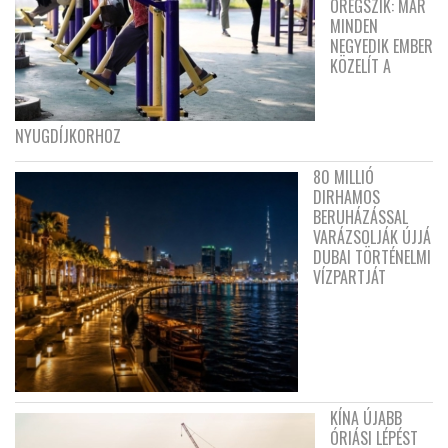
ÖREGSZIK: MÁR
MINDEN
NEGYEDIK EMBER
KÖZELÍT A
NYUGDÍJKORHOZ
80 MILLIÓ
DIRHAMOS
BERUHÁZÁSSAL
VARÁZSOLJÁK ÚJJÁ
DUBAI TÖRTÉNELMI
VÍZPARTJÁT
KÍNA ÚJABB
ÓRIÁSI LÉPÉST