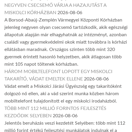
NEGYVEN CSECSEMŐ VÁRJA A HAZAJUTÁST A
MISKOLCI KÓRHÁZBAN
2026-08-06
A Borsod-Abaúj-Zemplén Vármegyei Központi Kórházban
jelenleg negyven olyan csecsemő tartózkodik, akik egészségi
állapotuk alapján már elhagyhatnák az intézményt, azonban
családi vagy gyermekvédelmi okok miatt továbbra is kórházi
ellátásban maradnak. Országos szinten több mint 320
gyermek érintett hasonló helyzetben, akik átlagosan több
mint 105 napot töltenek kórházban.
HÁROM MOBILTELEFONT LOPOTT EGY MISKOLCI
TAKARÍTÓ, VÁDAT EMELTEK ELLENE
2026-08-06
Vádat emelt a Miskolci Járási Ügyészség egy takarítóként
dolgozó nő ellen, aki a vád szerint munka közben három
mobiltelefont tulajdonított el egy miskolci irodaházból.
TÖBB MINT 112 MILLIÓ FORINTOS FEJLESZTÉS
KEZDŐDIK SELYEBEN
2026-08-06
Jelentős beruházás veszi kezdetét Selyében: több mint 112
millió forint értékű fejlesztési munkálatok indulnak el a