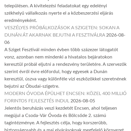
településen. A kivitelezési feladatokat egy edelényi
székhelyű vállalkozás nyerte el a közbeszerzési eljárás
eredményeként.
VESZÉLYES PRÓBÁLKOZÁSOK A SZIGETEN: SOKAN A
DUNÁN ÁT AKARNAK BEJUTNI A FESZTIVÁLRA
2026-08-
06
A Sziget Fesztivál minden évben több százezer látogatót
vonz, azonban nem mindenki a hivatalos bejáratokon
keresztül próbál eljutni a rendezvény területére. A szervezők
szerint évről évre előfordul, hogy egyesek a Dunán
keresztül, úszva vagy különféle vízi eszközökkel szeretnének
bejutni az Óbudai-szigetre.
MODERN ÓVODA ÉPÜLHET ENCSEN: KÖZEL 400 MILLIÓ
FORINTOS FEJLESZTÉS INDUL
2026-08-05
Jelentős beruházás veszi kezdetét Encsen, ahol teljesen
megújul a Csoda-Vár Óvoda és Bölcsőde 2. számú
tagintézménye. A fejlesztés célja, hogy korszerűbb,
biztonságosabb és a mai elvárásoknak megfelelő környezet