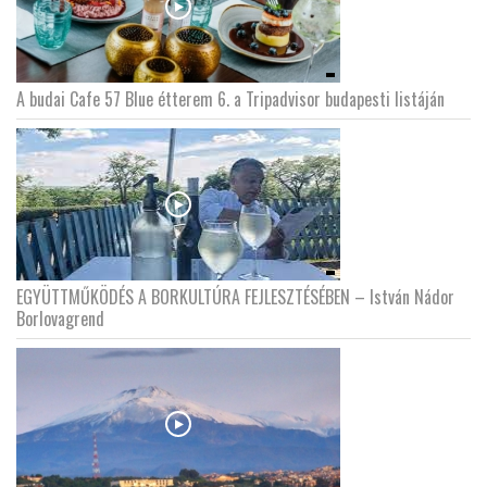
A budai Cafe 57 Blue étterem 6. a Tripadvisor budapesti listáján
EGYÜTTMŰKÖDÉS A BORKULTÚRA FEJLESZTÉSÉBEN – István Nádor
Borlovagrend