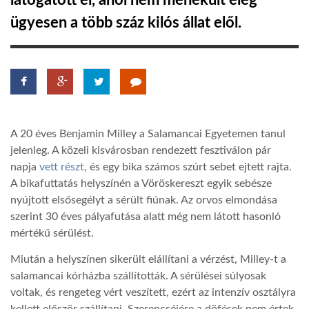
látogatott el, ahol nem menekült elég
ügyesen a több száz kilós állat elől.
TROPICALMAGAZIN
GLOBOTV
AFRIKA TUDÁSTÁR
A 20 éves Benjamin Milley a Salamancai Egyetemen tanul
jelenleg. A közeli kisvárosban rendezett fesztiválon pár
A NAP SZÉPE
napja
vett részt
, és egy bika számos szúrt sebet ejtett rajta.
A bikafuttatás helyszínén a Vöröskereszt egyik sebésze
nyújtott elsősegélyt a sérült fiúnak. Az orvos elmondása
LINKTR.EE
szerint 30 éves pályafutása alatt még nem látott hasonló
mértékű sérülést.
GLOBOZSARU
Miután a helyszínen sikerült elállítani a vérzést, Milley-t a
salamancai kórházba szállították. A sérülései súlyosak
voltak, és rengeteg vért veszített, ezért az intenzív osztályra
DOBRAVERO.HU