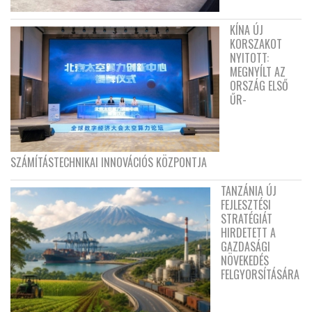
KÍNA ÚJ
KORSZAKOT
NYITOTT:
MEGNYÍLT AZ
ORSZÁG ELSŐ
ŰR-
SZÁMÍTÁSTECHNIKAI INNOVÁCIÓS KÖZPONTJA
TANZÁNIA ÚJ
FEJLESZTÉSI
STRATÉGIÁT
HIRDETETT A
GAZDASÁGI
NÖVEKEDÉS
FELGYORSÍTÁSÁRA