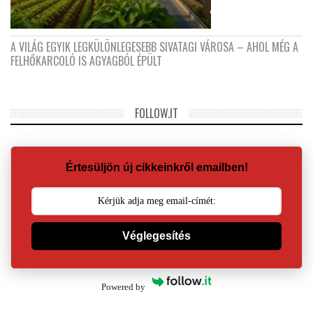
A VILÁG EGYIK LEGKÜLÖNLEGESEBB SIVATAGI VÁROSA – AHOL MÉG A
FELHŐKARCOLÓ IS AGYAGBÓL ÉPÜLT
FOLLOW.IT
Értesüljön új cikkeinkről emailben!
Véglegesítés
Powered by