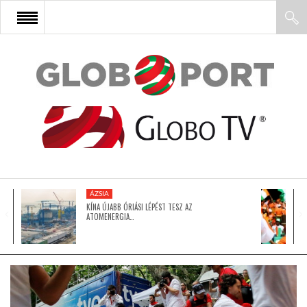
FŐOLDAL
AFRIKA
EURÓPA
ÁZSIA
ÁZSIA
KÍNA ÚJABB ÓRIÁSI LÉPÉST TESZ AZ
ATOMENERGIA…
ÉSZAK-AMERIKA
LATIN-AMERIKA