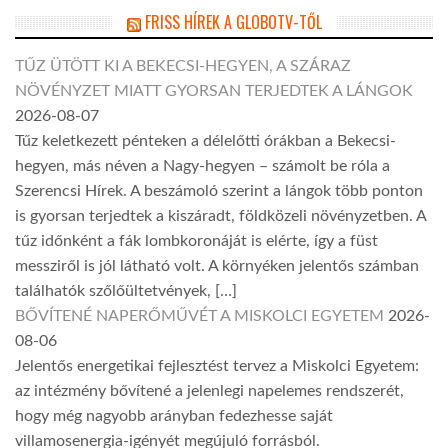
FRISS HÍREK A GLOBOTV-TŐL
TŰZ ÜTÖTT KI A BEKECSI-HEGYEN, A SZÁRAZ
NÖVÉNYZET MIATT GYORSAN TERJEDTEK A LÁNGOK
2026-08-07
Tűz keletkezett pénteken a délelőtti órákban a Bekecsi-
hegyen, más néven a Nagy-hegyen – számolt be róla a
Szerencsi Hírek. A beszámoló szerint a lángok több ponton
is gyorsan terjedtek a kiszáradt, földközeli növényzetben. A
tűz időnként a fák lombkoronáját is elérte, így a füst
messziről is jól látható volt. A környéken jelentős számban
találhatók szőlőültetvények, […]
BŐVÍTENÉ NAPERŐMŰVÉT A MISKOLCI EGYETEM
2026-
08-06
Jelentős energetikai fejlesztést tervez a Miskolci Egyetem:
az intézmény bővítené a jelenlegi napelemes rendszerét,
hogy még nagyobb arányban fedezhesse saját
villamosenergia-igényét megújuló forrásból.