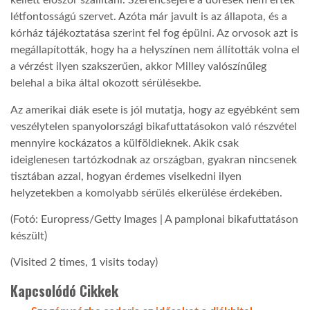
kellett először szállítani. Szerencséjére a döfések nem értek
létfontosságú szervet. Azóta már javult is az állapota, és a
LATIMO.HU
kórház tájékoztatása szerint fel fog épülni. Az orvosok azt is
megállapították, hogy ha a helyszínen nem állították volna el
a vérzést ilyen szakszerűen, akkor Milley valószínűleg
GLOBOBOOK
belehal a bika által okozott sérülésekbe.
Az amerikai diák esete is jól mutatja, hogy az egyébként sem
veszélytelen spanyolországi bikafuttatásokon való részvétel
mennyire kockázatos a külföldieknek. Akik csak
ideiglenesen tartózkodnak az országban, gyakran nincsenek
tisztában azzal, hogyan érdemes viselkedni ilyen
helyzetekben a komolyabb sérülés elkerülése érdekében.
(Fotó: Europress/Getty Images | A pamplonai bikafuttatáson
készült)
(Visited 2 times, 1 visits today)
Kapcsolódó Cikkek