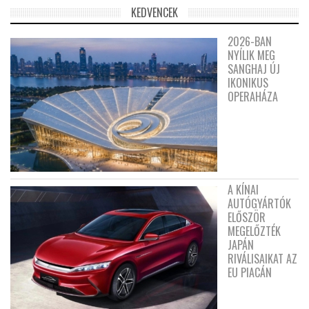
KEDVENCEK
2026-BAN
NYÍLIK MEG
SANGHAJ ÚJ
IKONIKUS
OPERAHÁZA
A KÍNAI
AUTÓGYÁRTÓK
ELŐSZÖR
MEGELŐZTÉK
JAPÁN
RIVÁLISAIKAT AZ
EU PIACÁN