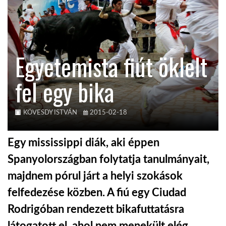
KÖZEL-KELET
Egyetemista fiút öklelt
AUSZTRÁLIA
fel egy bika
A VILÁG ITTHON
KÖVESDY ISTVÁN
2015-02-18
MÉDIA
Egy mississippi diák, aki éppen
Spanyolországban folytatja tanulmányait,
majdnem pórul járt a helyi szokások
GLOBOTV BP
felfedezése közben. A fiú egy Ciudad
Rodrigóban rendezett bikafuttatásra
HÍR3D