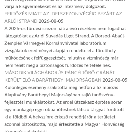
várja a kisgyermekeket és az intézmény dolgozóit.
FERTŐZÉS MIATT AZ IDEI SZEZON VÉGÉIG BEZÁRT AZ
ARLÓI STRAND
2026-08-05
A 2026-os fürdési szezon hátralévő részében nem fogadhat
látogatókat az Arlói Suvadás Liget Strand. A Borsod-Abaúj-
Zemplén Vármegyei Kormányhivatal laboratóriumi
vizsgálatok eredményei alapján rendelte el a fürdőhely
működésének felfüggesztését, miután a vízminőség már
nem felelt meg a biztonságos fürdőzés feltételeinek.
MÁSODIK VILÁGHÁBORÚS PÁNCÉLTÖRŐ GRÁNÁT
KERÜLT ELŐ A BARÁTHEGYI MAJORSÁGBAN
2026-08-05
Különleges esemény szakította meg hétfőn a Szimbiózis
Alapítvány Baráthegyi Majorságában zajló tanösvény-
fejlesztési munkálatokat. Az erdei útszakasz építése során
egy munkagép egy robbanótestnek látszó tárgyat fordított
ki a földből.A helyszínre érkező rendőrjárőr a területet
azonnal biztosította, majd értesítette a Magyar Honvédség
tűzszerész alakulatát.