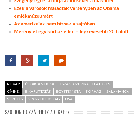
Szegénységbe sodorja az időseket a diákhitel
Ezek a városok maradtak versenyben az Obama
emlékmúzeumért
Az amerikaiak nem bíznak a sajtóban
Merénylet egy kórház ellen – legkevesebb 20 halott
ROVAT:
ÉSZAK-AMERIKA
ÉSZAK-AMERIKA - FEATURES
CÍMKE:
BIKAFUTTATÁS
EGYETEMISTA
KÓRHÁZ
SALAMANCA
SÉRÜLÉS
SPANYOLORSZÁG
USA
SZÓLJON HOZZÁ EHHEZ A CIKKHEZ