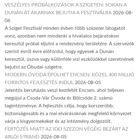
VESZÉLYES PRÓBÁLKOZÁSOK A SZIGETEN: SOKAN A
DUNÁN ÁT AKARNAK BEJUTNI A FESZTIVÁLRA
2026-08-
06
A Sziget Fesztivál minden évben több százezer látogatót
vonz, azonban nem mindenki a hivatalos bejáratokon
keresztül próbál eljutni a rendezvény területére. A szervezők
szerint évről évre előfordul, hogy egyesek a Dunán
keresztül, úszva vagy különféle vízi eszközökkel szeretnének
bejutni az Óbudai-szigetre.
MODERN ÓVODA ÉPÜLHET ENCSEN: KÖZEL 400 MILLIÓ
FORINTOS FEJLESZTÉS INDUL
2026-08-05
Jelentős beruházás veszi kezdetét Encsen, ahol teljesen
megújul a Csoda-Vár Óvoda és Bölcsőde 2. számú
tagintézménye. A fejlesztés célja, hogy korszerűbb,
biztonságosabb és a mai elvárásoknak megfelelő környezet
várja a kisgyermekeket és az intézmény dolgozóit.
FERTŐZÉS MIATT AZ IDEI SZEZON VÉGÉIG BEZÁRT AZ
ARLÓI STRAND
2026-08-05