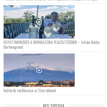
EGYÜTTMŰKÖDÉS A BORKULTÚRA FEJLESZTÉSÉBEN – István Nádor
Borlovagrend
Kultúrák találkozása az Etna lábánál
HETI TOPLISTA