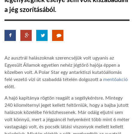
legénységnek esélye sem volt kiszabadulni
a jég szorításából.
TROPICALMAGAZIN
GLOBOTV
AFRIKA TUDÁSTÁR
Az ausztrál halászoknak szerencséjük volt ugyanis az
Egyesült Államok egyetlen nehéz jégtörő hajója éppen a
A NAP SZÉPE
közelben volt. A Polar Star egy antarktiszi kutatóállomás
felé vezető vízi út szabaddá tételén dolgozott a
mentőakció
előtt.
LINKTR.EE
A hajó kapitánya rögtön reagált a segélykérésre. Mintegy
240 kilométernyi jeget kellett feltörniük, hogy a bajba jutott
GLOBOZSARU
halászok közelébe férkőzhessenek. Már odáig eljutni sem
volt könnyű, mert a jégpáncél helyenként több mint 6 méter
vastagságú volt, és pocsék látási viszonyok mellett kellett
DOBRAVERO.HU