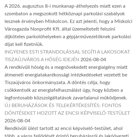
A 2026. augusztus 8-i munkanap-áthelyezés miatt ezen a
szombaton a megszokott hétköznapi parkolási szabályok
lesznek érvényben Miskolcon. Ez azt jelenti, hogy a Miskolci
Városgazda Nonprofit Kft. által üzemeltetett felszíni
díjköteles parkolóhelyeken a gépjárművezetőknek parkolási
díjat kell fizetniük.
INGYENES ESTI STRANDOLÁSSAL SEGÍTI A LAKOSOKAT
TISZAÚJVÁROS A HŐSÉG IDEJÉN
2026-08-04
A rendkívüli hőség és a megnövekedett energiaigény miatt
átmeneti energiatakarékossági intézkedéseket vezetett be
Tiszaújváros önkormányzata. A döntés célja, hogy
csökkentsék az energiafelhasználást úgy, hogy közben a
legfontosabb közszolgáltatások zavartalanul működjenek.
ÚJ BERUHÁZÁSOK ÉS TELEKÉRTÉKESÍTÉS: FONTOS
DÖNTÉSEKET HOZOTT AZ ENCSI KÉPVISELŐ-TESTÜLET
2026-08-04
Rendkívüli ülést tartott az encsi képviselő-testület, ahol
több, a város fejlődését érintő beruházásról és lakóövezeti