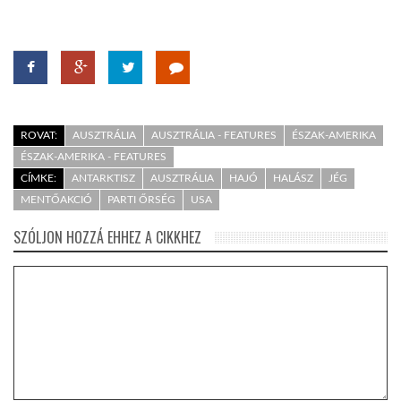
ROVAT:
AUSZTRÁLIA
AUSZTRÁLIA - FEATURES
ÉSZAK-AMERIKA
ÉSZAK-AMERIKA - FEATURES
CÍMKE:
ANTARKTISZ
AUSZTRÁLIA
HAJÓ
HALÁSZ
JÉG
MENTŐAKCIÓ
PARTI ŐRSÉG
USA
SZÓLJON HOZZÁ EHHEZ A CIKKHEZ