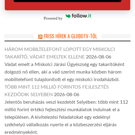
Powered by
FRISS HÍREK A GLOBOTV-TŐL
HÁROM MOBILTELEFONT LOPOTT EGY MISKOLCI
TAKARÍTÓ, VÁDAT EMELTEK ELLENE
2026-08-06
Vádat emelt a Miskolci Járási Ügyészség egy takarítóként
dolgozó nő ellen, aki a vád szerint munka közben három
mobiltelefont tulajdonított el egy miskolci irodaházból.
TÖBB MINT 112 MILLIÓ FORINTOS FEJLESZTÉS
KEZDŐDIK SELYEBEN
2026-08-06
Jelentős beruházás veszi kezdetét Selyében: több mint 112
millió forint értékű fejlesztési munkálatok indulnak el a
településen. A kivitelezési feladatokat egy edelényi
székhelyű vállalkozás nyerte el a közbeszerzési eljárás
eredményeként.