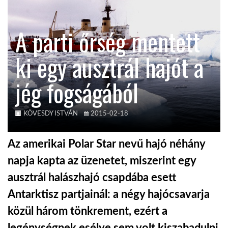
KÖZEL-KELET
A parti őrség mentett
ki egy ausztrál hajót a
AUSZTRÁLIA
jég fogságából
A VILÁG ITTHON
KÖVESDY ISTVÁN
2015-02-18
MÉDIA
Az amerikai Polar Star nevű hajó néhány
napja kapta az üzenetet, miszerint egy
ausztrál halászhajó csapdába esett
GLOBOTV BP
Antarktisz partjainál: a négy hajócsavarja
közül három tönkrement, ezért a
HÍR3D