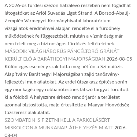
A 2026-os fürdési szezon hátralévő részében nem fogadhat
látogatókat az Arlói Suvadás Liget Strand. A Borsod-Abaúj-
Zemplén Vármegyei Kormányhivatal laboratóriumi
vizsgálatok eredményei alapján rendelte el a fürdőhely
működésének felfüggesztését, miután a vízminőség már
nem felelt meg a biztonságos fürdőzés feltételeinek.
MÁSODIK VILÁGHÁBORÚS PÁNCÉLTÖRŐ GRÁNÁT
KERÜLT ELŐ A BARÁTHEGYI MAJORSÁGBAN
2026-08-05
Különleges esemény szakította meg hétfőn a Szimbiózis
Alapítvány Baráthegyi Majorságában zajló tanösvény-
fejlesztési munkálatokat. Az erdei útszakasz építése során
egy munkagép egy robbanótestnek látszó tárgyat fordított
ki a földből.A helyszínre érkező rendőrjárőr a területet
azonnal biztosította, majd értesítette a Magyar Honvédség
tűzszerész alakulatát.
SZOMBATON IS FIZETNI KELL A PARKOLÁSÉRT
MISKOLCON A MUNKANAP-ÁTHELYEZÉS MIATT
2026-
08-04