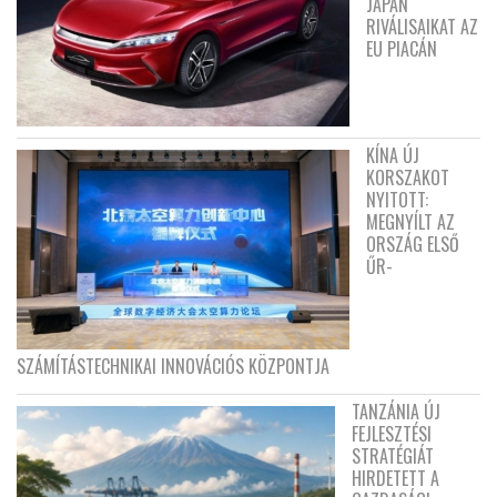
JAPÁN
RIVÁLISAIKAT AZ
EU PIACÁN
KÍNA ÚJ
KORSZAKOT
NYITOTT:
MEGNYÍLT AZ
ORSZÁG ELSŐ
ŰR-
SZÁMÍTÁSTECHNIKAI INNOVÁCIÓS KÖZPONTJA
TANZÁNIA ÚJ
FEJLESZTÉSI
STRATÉGIÁT
HIRDETETT A