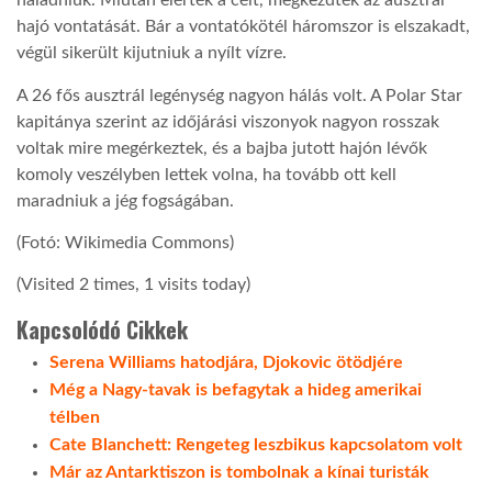
haladniuk. Miután elérték a célt, megkezdték az ausztrál
hajó vontatását. Bár a vontatókötél háromszor is elszakadt,
LATIMO.HU
végül sikerült kijutniuk a nyílt vízre.
A 26 fős ausztrál legénység nagyon hálás volt. A Polar Star
GLOBOBOOK
kapitánya szerint az időjárási viszonyok nagyon rosszak
voltak mire megérkeztek, és a bajba jutott hajón lévők
komoly veszélyben lettek volna, ha tovább ott kell
maradniuk a jég fogságában.
(Fotó: Wikimedia Commons)
(Visited 2 times, 1 visits today)
Kapcsolódó Cikkek
Serena Williams hatodjára, Djokovic ötödjére
Még a Nagy-tavak is befagytak a hideg amerikai
télben
Cate Blanchett: Rengeteg leszbikus kapcsolatom volt
Már az Antarktiszon is tombolnak a kínai turisták