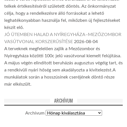
telkek értékesítéséről született döntés. Az önkormányzat
célja, hogy a rendelkezésre álló forrásokat a lehető
leghatékonyabban használja fel, miközben új fejlesztéseket
készít elő.
JÓ ÜTEMBEN HALAD A NYÍREGYHÁZA–MEZŐZOMBOR
VASÚTVONAL KORSZERŰSÍTÉSE
2026-08-04
A terveknek megfelelően zajlik a Mezőzombor és
Nyíregyháza közötti 100c jelű vasútvonal kiemelt felújítása.
A május végén elindított beruházás augusztus végéig tart, és
a rendkívüli nyári hőség sem akadályozta a kivitelezést.A
munkálatok során a hosszúsínek cseréjének döntő része
már elkészült.
ARCHÍVUM
Archívum