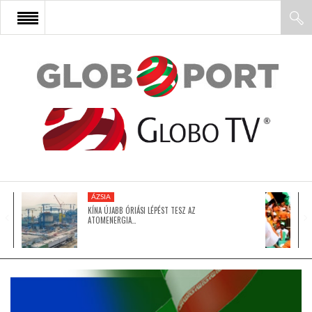
FŐOLDAL
AFRIKA
EURÓPA
ÁZSIA
ÁZSIA
KÍNA ÚJABB ÓRIÁSI LÉPÉST TESZ AZ
ATOMENERGIA…
ÉSZAK-AMERIKA
LATIN-AMERIKA