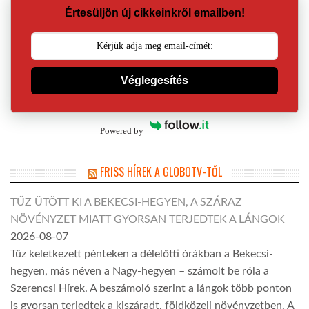
Értesüljön új cikkeinkről emailben!
Véglegesítés
Powered by
FRISS HÍREK A GLOBOTV-TŐL
TŰZ ÜTÖTT KI A BEKECSI-HEGYEN, A SZÁRAZ
NÖVÉNYZET MIATT GYORSAN TERJEDTEK A LÁNGOK
2026-08-07
Tűz keletkezett pénteken a délelőtti órákban a Bekecsi-
hegyen, más néven a Nagy-hegyen – számolt be róla a
Szerencsi Hírek. A beszámoló szerint a lángok több ponton
is gyorsan terjedtek a kiszáradt, földközeli növényzetben. A