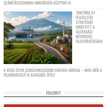
SZÁMÍTÁSTECHNIKAI INNOVÁCIÓS KÖZPONTJA
TANZÁNIA ÚJ
FEJLESZTÉSI
STRATÉGIÁT
HIRDETETT A
GAZDASÁGI
NÖVEKEDÉS
FELGYORSÍTÁSÁRA
A VILÁG EGYIK LEGKÜLÖNLEGESEBB SIVATAGI VÁROSA – AHOL MÉG A
FELHŐKARCOLÓ IS AGYAGBÓL ÉPÜLT
FOLLOW.IT