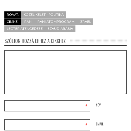
ROVAT:
KÖZEL-KELET - POLITIKA
CÍMKE:
IRÁN
IRÁNI ATOMPROGRAM
IZRAEL
LÉGTÉR ÁTENGEDÉSE
SZAÚD-ARÁBIA
SZÓLJON HOZZÁ EHHEZ A CIKKHEZ
*
NÉV
*
EMAIL