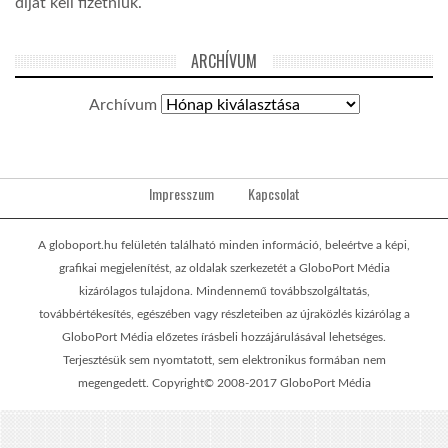
díjat kell fizetniük.
ARCHÍVUM
Archívum
Impresszum
Kapcsolat
A globoport.hu felületén található minden információ, beleértve a képi,
grafikai megjelenítést, az oldalak szerkezetét a GloboPort Média
kizárólagos tulajdona. Mindennemű továbbszolgáltatás,
továbbértékesítés, egészében vagy részleteiben az újraközlés kizárólag a
GloboPort Média előzetes írásbeli hozzájárulásával lehetséges.
Terjesztésük sem nyomtatott, sem elektronikus formában nem
megengedett. Copyright© 2008-2017 GloboPort Média