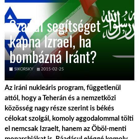
KÖZEL-KELET
Szaúdi segítséget
kapna Izrael, ha
AUSZTRÁLIA
bombázná Iránt?
A VILÁG ITTHON
SIKORSKY
2015-02-25
MÉDIA
Az iráni nukleáris program, függetlenül
attól, hogy a Teherán és a nemzetközi
közösség nagy része szerint is békés
GLOBOTV BP
célokat szolgál, komoly aggodalommal tölti
el nemcsak Izraelt, hanem az Öböl-menti
HÍR3D