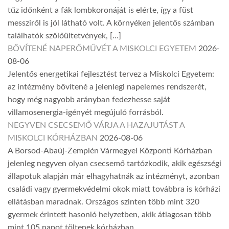
tűz időnként a fák lombkoronáját is elérte, így a füst
messziről is jól látható volt. A környéken jelentős számban
találhatók szőlőültetvények, […]
BŐVÍTENÉ NAPERŐMŰVÉT A MISKOLCI EGYETEM
2026-
08-06
Jelentős energetikai fejlesztést tervez a Miskolci Egyetem:
az intézmény bővítené a jelenlegi napelemes rendszerét,
hogy még nagyobb arányban fedezhesse saját
villamosenergia-igényét megújuló forrásból.
NEGYVEN CSECSEMŐ VÁRJA A HAZAJUTÁST A
MISKOLCI KÓRHÁZBAN
2026-08-06
A Borsod-Abaúj-Zemplén Vármegyei Központi Kórházban
jelenleg negyven olyan csecsemő tartózkodik, akik egészségi
állapotuk alapján már elhagyhatnák az intézményt, azonban
családi vagy gyermekvédelmi okok miatt továbbra is kórházi
ellátásban maradnak. Országos szinten több mint 320
gyermek érintett hasonló helyzetben, akik átlagosan több
mint 105 napot töltenek kórházban.