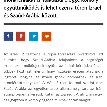
monarchiákat is. Ráadásul eléggé komoly
együttműködés is lehet ezen a téren Izrael
TROPICALMAGAZIN
és Szaúd-Arábia között.
GLOBOTV
AFRIKA TUDÁSTÁR
Az izraeli 2 csatorna, európai forrásokra hivatkozva, azt
A NAP SZÉPE
állította, hogy Szaúd-Arábia felajánlotta a segítségét
Izraelnek : működjenek együtt az “iráni kérdésben”, ami
többek közt azt jelenti, hogy “szükség esetén átadnák a
LINKTR.EE
légteret, hogyha az izraeli gépek bombáznák az iráni
atomlétesítményeket”. A Wall Street Journal szerint nem
GLOBOZSARU
Szaúd-Arábia az egyetlen arab állam,amely tart az iráni
atomprogram sikerétől, Katar, az Egyesült Arab Emírségek,
és Egyiptom is komoly aggodalmuknak adtak hangot.
DOBRAVERO.HU