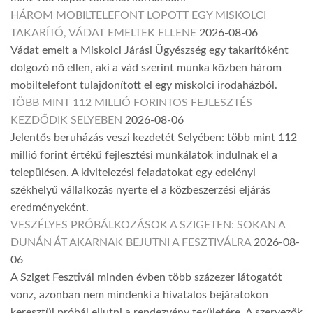
HÁROM MOBILTELEFONT LOPOTT EGY MISKOLCI
TAKARÍTÓ, VÁDAT EMELTEK ELLENE
2026-08-06
Vádat emelt a Miskolci Járási Ügyészség egy takarítóként
dolgozó nő ellen, aki a vád szerint munka közben három
mobiltelefont tulajdonított el egy miskolci irodaházból.
TÖBB MINT 112 MILLIÓ FORINTOS FEJLESZTÉS
KEZDŐDIK SELYEBEN
2026-08-06
Jelentős beruházás veszi kezdetét Selyében: több mint 112
millió forint értékű fejlesztési munkálatok indulnak el a
településen. A kivitelezési feladatokat egy edelényi
székhelyű vállalkozás nyerte el a közbeszerzési eljárás
eredményeként.
VESZÉLYES PRÓBÁLKOZÁSOK A SZIGETEN: SOKAN A
DUNÁN ÁT AKARNAK BEJUTNI A FESZTIVÁLRA
2026-08-
06
A Sziget Fesztivál minden évben több százezer látogatót
vonz, azonban nem mindenki a hivatalos bejáratokon
keresztül próbál eljutni a rendezvény területére. A szervezők