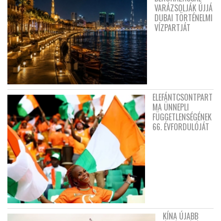
VARÁZSOLJÁK ÚJJÁ
DUBAI TÖRTÉNELMI
VÍZPARTJÁT
ELEFÁNTCSONTPART
MA ÜNNEPLI
FÜGGETLENSÉGÉNEK
66. ÉVFORDULÓJÁT
KÍNA ÚJABB