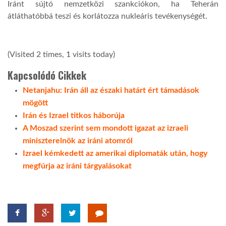
Iránt sújtó nemzetközi szankciókon, ha Teherán
átláthatóbbá teszi és korlátozza nukleáris tevékenységét.
(Visited 2 times, 1 visits today)
Kapcsolódó Cikkek
Netanjahu: Irán áll az északi határt ért támadások
mögött
Irán és Izrael titkos háborúja
A Moszad szerint sem mondott igazat az izraeli
miniszterelnök az iráni atomról
Izrael kémkedett az amerikai diplomaták után, hogy
megfúrja az iráni tárgyalásokat