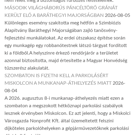
nem felelt meg a biztonságos fürdőzés feltételeinek.
MÁSODIK VILÁGHÁBORÚS PÁNCÉLTÖRŐ GRÁNÁT
KERÜLT ELŐ A BARÁTHEGYI MAJORSÁGBAN
2026-08-05
Különleges esemény szakította meg hétfőn a Szimbiózis
Alapítvány Baráthegyi Majorságában zajló tanösvény-
fejlesztési munkálatokat. Az erdei útszakasz építése során
egy munkagép egy robbanótestnek látszó tárgyat fordított
ki a földből.A helyszínre érkező rendőrjárőr a területet
azonnal biztosította, majd értesítette a Magyar Honvédség
tűzszerész alakulatát.
SZOMBATON IS FIZETNI KELL A PARKOLÁSÉRT
MISKOLCON A MUNKANAP-ÁTHELYEZÉS MIATT
2026-
08-04
A 2026. augusztus 8-i munkanap-áthelyezés miatt ezen a
szombaton a megszokott hétköznapi parkolási szabályok
lesznek érvényben Miskolcon. Ez azt jelenti, hogy a Miskolci
Városgazda Nonprofit Kft. által üzemeltetett felszíni
díjköteles parkolóhelyeken a gépjárművezetőknek parkolási