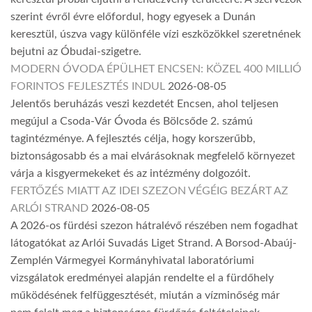
szerint évről évre előfordul, hogy egyesek a Dunán
keresztül, úszva vagy különféle vízi eszközökkel szeretnének
bejutni az Óbudai-szigetre.
MODERN ÓVODA ÉPÜLHET ENCSEN: KÖZEL 400 MILLIÓ
FORINTOS FEJLESZTÉS INDUL
2026-08-05
Jelentős beruházás veszi kezdetét Encsen, ahol teljesen
megújul a Csoda-Vár Óvoda és Bölcsőde 2. számú
tagintézménye. A fejlesztés célja, hogy korszerűbb,
biztonságosabb és a mai elvárásoknak megfelelő környezet
várja a kisgyermekeket és az intézmény dolgozóit.
FERTŐZÉS MIATT AZ IDEI SZEZON VÉGÉIG BEZÁRT AZ
ARLÓI STRAND
2026-08-05
A 2026-os fürdési szezon hátralévő részében nem fogadhat
látogatókat az Arlói Suvadás Liget Strand. A Borsod-Abaúj-
Zemplén Vármegyei Kormányhivatal laboratóriumi
vizsgálatok eredményei alapján rendelte el a fürdőhely
működésének felfüggesztését, miután a vízminőség már