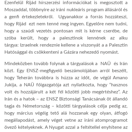
Ezenfelül Rijád hírszerzési információkat is megosztott a
Moszaddal, többnyire az iráni nukleáris program állásáról és
LATIMO.HU
a genfi értekezletekről. Ugyanakkor a forrás hozzáteszi,
hogy Rijád ezt nem tenné meg ingyen. Egyelőre nem tudni,
hogy a szaúdi vezetés pontosan mit is kérne cserébe, de
GLOBOBOOK
szóba került, hogy a palesztinok lennének az alku
tárgya: Izraelnek rendeznie kellene a viszonyát a a Palesztin
Hatósággal és csökkenteni a Gázára nehezedő nyomást.
Mindeközben tovább folynak a tárgyalások a NAÜ és Irán
közt. Egy ENSZ-megfigyelő beszámolójában arról beszélt,
hogy Teherán továbbra is húzza az időt, de végül Amano
Jukija, a NAÜ főigazgatója azt nyilatkozta, hogy “hasznos
volt és hozzájárult a két fél közötti jobb megértéshez”. Az
Irán és a hatok – az ENSZ Biztonsági Tanácsának öt állandó
tagja és Németország – közötti tárgyalások célja pedig az,
hogy március végéig tető alá hozzanak egy olyan, átfogó
megállapodást, amely véget vetne az iráni atomprogramot
övező kételyeknek. A Nyugat azzal a feltétellel enyhítene az