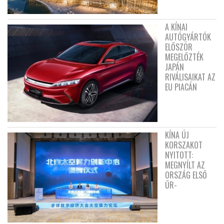
A KÍNAI
AUTÓGYÁRTÓK
ELŐSZÖR
MEGELŐZTÉK
JAPÁN
RIVÁLISAIKAT AZ
EU PIACÁN
KÍNA ÚJ
KORSZAKOT
NYITOTT:
MEGNYÍLT AZ
ORSZÁG ELSŐ
ŰR-