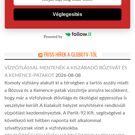
Véglegesítés
Powered by
FRISS HÍREK A GLOBOTV-TŐL
VÍZPÓTLÁSSAL MENTENÉK A KISZÁRADÓ BÓZSVÁT ÉS
A KEMENCE-PATAKOT
2026-08-08
Komoly vízhiány alakult ki a térségben a tartós aszály miatt:
a Bózsva és a Kemence-patak vízszintje annyira lecsökkent,
hogy már a vízfolyások élővilága és ökológiai egyensúlya is
veszélybe került.A kialakult helyzet enyhítésére rendkívüli
vízpótlást kezdeményeztek. A Perlit-92 Kft. segítségével a
következő két hétben naponta két alkalommal
szivattyúznak vizet a vízfolyásokba.