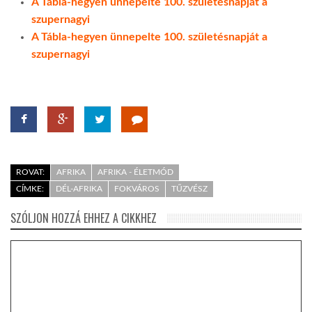
A Tábla-hegyen ünnepelte 100. születésnapját a
szupernagyi
A Tábla-hegyen ünnepelte 100. születésnapját a
szupernagyi
ROVAT:
AFRIKA
AFRIKA - ÉLETMÓD
CÍMKE:
DÉL-AFRIKA
FOKVÁROS
TŰZVÉSZ
SZÓLJON HOZZÁ EHHEZ A CIKKHEZ