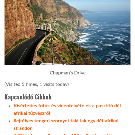
Chapman’s Drive
(Visited 5 times, 1 visits today)
Kapcsolódó Cikkek
Kísérteties fotók és videofelvételek a pusztító dél-
afrikai tűzvészről
Rejtélyes tengeri szörnyet találtak egy dél-afrikai
strandon