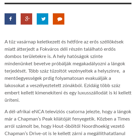
LATIMO.HU
GLOBOBOOK
A tűz vasárnap keletkezett és hétfőre az erős széllökések
miatt átterjedt a Fokváros déli részén található erdős
dombos területekre is. A hely hatóságok szinte
mindenünket bevetve próbálják megakadályozni a lángok
terjedését. Több száz tűzoltót vezényeltek a helyszínre, a
mentőegyességek prdig folyamatosan evakuálják a
lakosokat a veszélyeztetett zónákból. Ezidáig több száz
embert kellett kimenekíteni és egy luxusszállodát is ki kellett
üríteni.
A dél-afrikai eNCA televíziós csatorna jelezte, hogy a lángok
már a Chapman’s Peak kilátóját fenyegetik. Közben a Times
arról számolt be, hogy Hout-öböltől Noordhoekig vezető
Chapman’s Drive-ot is le kellett zárni a megállíthatatlanul