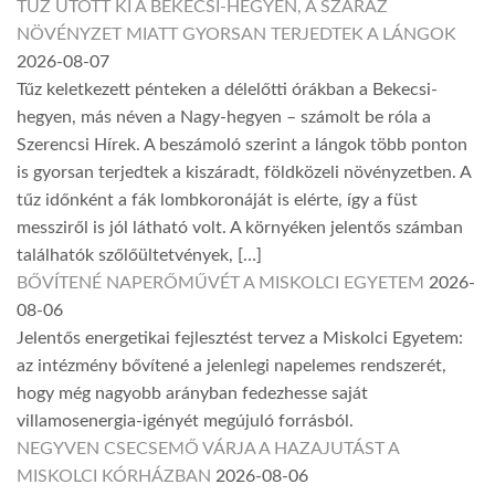
TŰZ ÜTÖTT KI A BEKECSI-HEGYEN, A SZÁRAZ
NÖVÉNYZET MIATT GYORSAN TERJEDTEK A LÁNGOK
2026-08-07
Tűz keletkezett pénteken a délelőtti órákban a Bekecsi-
hegyen, más néven a Nagy-hegyen – számolt be róla a
Szerencsi Hírek. A beszámoló szerint a lángok több ponton
is gyorsan terjedtek a kiszáradt, földközeli növényzetben. A
tűz időnként a fák lombkoronáját is elérte, így a füst
messziről is jól látható volt. A környéken jelentős számban
találhatók szőlőültetvények, […]
BŐVÍTENÉ NAPERŐMŰVÉT A MISKOLCI EGYETEM
2026-
08-06
Jelentős energetikai fejlesztést tervez a Miskolci Egyetem:
az intézmény bővítené a jelenlegi napelemes rendszerét,
hogy még nagyobb arányban fedezhesse saját
villamosenergia-igényét megújuló forrásból.
NEGYVEN CSECSEMŐ VÁRJA A HAZAJUTÁST A
MISKOLCI KÓRHÁZBAN
2026-08-06