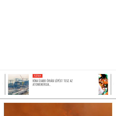
KÖZEL-KELET
AUSZTRÁLIA
A VILÁG ITTHON
MÉDIA
ÁZSIA
KÍNA ÚJABB ÓRIÁSI LÉPÉST TESZ AZ
ATOMENERGIA…
GLOBOTV BP
HÍR3D