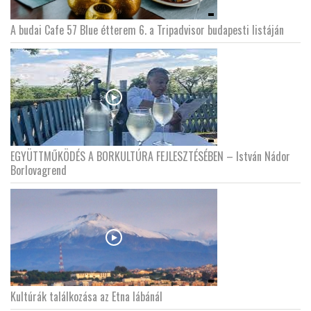
A budai Cafe 57 Blue étterem 6. a Tripadvisor budapesti listáján
EGYÜTTMŰKÖDÉS A BORKULTÚRA FEJLESZTÉSÉBEN – István Nádor
Borlovagrend
Kultúrák találkozása az Etna lábánál