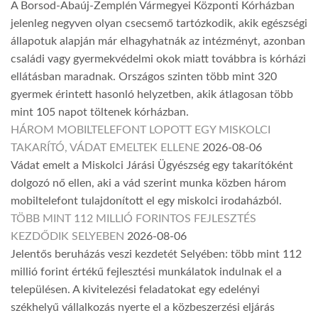
A Borsod-Abaúj-Zemplén Vármegyei Központi Kórházban
jelenleg negyven olyan csecsemő tartózkodik, akik egészségi
állapotuk alapján már elhagyhatnák az intézményt, azonban
családi vagy gyermekvédelmi okok miatt továbbra is kórházi
ellátásban maradnak. Országos szinten több mint 320
gyermek érintett hasonló helyzetben, akik átlagosan több
mint 105 napot töltenek kórházban.
HÁROM MOBILTELEFONT LOPOTT EGY MISKOLCI
TAKARÍTÓ, VÁDAT EMELTEK ELLENE
2026-08-06
Vádat emelt a Miskolci Járási Ügyészség egy takarítóként
dolgozó nő ellen, aki a vád szerint munka közben három
mobiltelefont tulajdonított el egy miskolci irodaházból.
TÖBB MINT 112 MILLIÓ FORINTOS FEJLESZTÉS
KEZDŐDIK SELYEBEN
2026-08-06
Jelentős beruházás veszi kezdetét Selyében: több mint 112
millió forint értékű fejlesztési munkálatok indulnak el a
településen. A kivitelezési feladatokat egy edelényi
székhelyű vállalkozás nyerte el a közbeszerzési eljárás