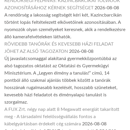
RENDŐRSÉGI FELHÍVÁS: KAZINCBARCIKAI TOLVAJOK
AZONOSÍTÁSÁHOZ KÉRNEK SEGÍTSÉGET
2026-08-08
A rendőrség a lakosság segítségét kéri két, Kazincbarcikán
történt lopás feltételezett elkövetőinek azonosításában. A
nyomozók olyan személyeket keresnek, akik a rendelkezésre
álló kamerafelvételeken láthatók.
RÖVIDEBB TANÓRÁK ÉS KEVESEBB HÁZI FELADAT
JÖHET AZ ALSÓ TAGOZATON
2026-08-08
Új javaslatcsomaggal alakítaná gyermekközpontúbbá az
alsó tagozatos oktatást az Oktatási és Gyermekügyi
Minisztérium. A „Legyen élmény a tanulás!” című, 14
pontból álló szakmai ajánlás többek között a tanórák
hosszának rugalmasabb kezelését, hosszabb szüneteket,
kevesebb házi feladatot és élményalapú tanulást is
szorgalmaz.
A FUX Zrt. négy nap alatt 8 Megawatt energiát takarított
meg - A társadalmi felelősségvállalás fontos a
kábelgyártásban érdekelt cég számára
2026-08-08