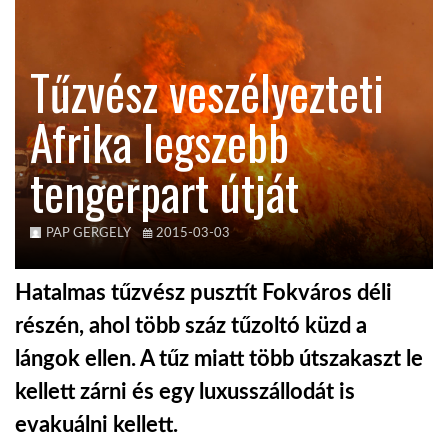
TROPICALMAGAZIN
Tűzvész veszélyezteti
GLOBOTV
Afrika legszebb
tengerpart útját
AFRIKA TUDÁSTÁR
A NAP SZÉPE
PAP GERGELY
2015-03-03
Hatalmas tűzvész pusztít Fokváros déli
LINKTR.EE
részén, ahol több száz tűzoltó küzd a
lángok ellen. A tűz miatt több útszakaszt le
GLOBOZSARU
kellett zárni és egy luxusszállodát is
evakuálni kellett.
DOBRAVERO.HU