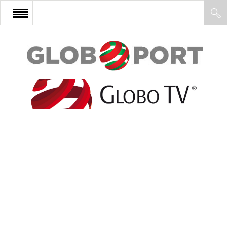
FŐOLDAL
AFRIKA
EURÓPA
ÁZSIA
ÉSZAK-AMERIKA
LATIN-AMERIKA