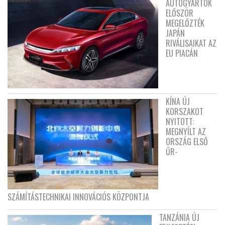
AUTÓGYÁRTÓK
ELŐSZÖR
MEGELŐZTÉK
JAPÁN
RIVÁLISAIKAT AZ
EU PIACÁN
KÍNA ÚJ
KORSZAKOT
NYITOTT:
MEGNYÍLT AZ
ORSZÁG ELSŐ
ŰR-
SZÁMÍTÁSTECHNIKAI INNOVÁCIÓS KÖZPONTJA
TANZÁNIA ÚJ