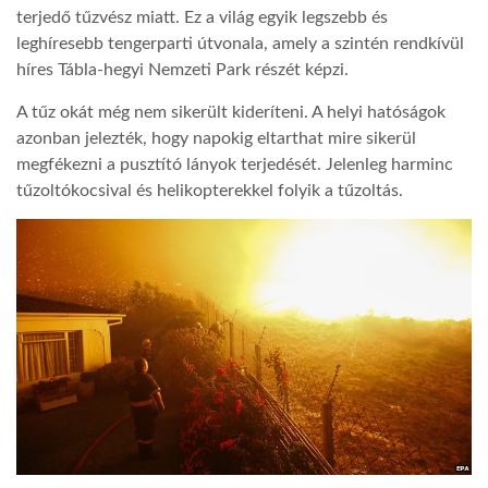
terjedő tűzvész miatt. Ez a világ egyik legszebb és
leghíresebb tengerparti útvonala, amely a szintén rendkívül
híres Tábla-hegyi Nemzeti Park részét képzi.
A tűz okát még nem sikerült kideríteni. A helyi hatóságok
azonban jelezték, hogy napokig eltarthat mire sikerül
megfékezni a pusztító lányok terjedését. Jelenleg harminc
tűzoltókocsival és helikopterekkel folyik a tűzoltás.