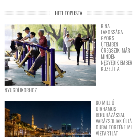
HETI TOPLISTA
KÍNA
LAKOSSÁGA
GYORS
ÜTEMBEN
ÖREGSZIK: MÁR
MINDEN
NEGYEDIK EMBER
KÖZELÍT A
NYUGDÍJKORHOZ
80 MILLIÓ
DIRHAMOS
BERUHÁZÁSSAL
VARÁZSOLJÁK ÚJJÁ
DUBAI TÖRTÉNELMI
VÍZPARTJÁT