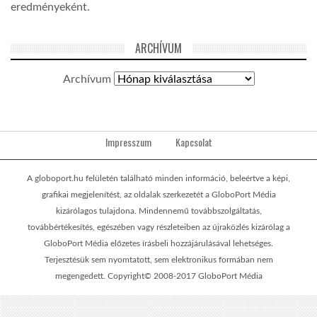
eredményeként.
ARCHÍVUM
Archívum
Impresszum
Kapcsolat
A globoport.hu felületén található minden információ, beleértve a képi,
grafikai megjelenítést, az oldalak szerkezetét a GloboPort Média
kizárólagos tulajdona. Mindennemű továbbszolgáltatás,
továbbértékesítés, egészében vagy részleteiben az újraközlés kizárólag a
GloboPort Média előzetes írásbeli hozzájárulásával lehetséges.
Terjesztésük sem nyomtatott, sem elektronikus formában nem
megengedett. Copyright© 2008-2017 GloboPort Média