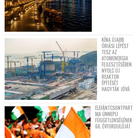
KÍNA ÚJABB
ÓRIÁSI LÉPÉST
TESZ AZ
ATOMENERGIA
FEJLESZTÉSÉBEN:
NYOLC ÚJ
REAKTOR
ÉPÍTÉSÉT
HAGYTÁK JÓVÁ
ELEFÁNTCSONTPART
MA ÜNNEPLI
FÜGGETLENSÉGÉNEK
66. ÉVFORDULÓJÁT