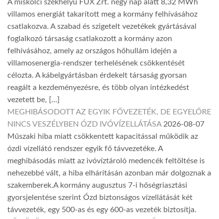
A miskolci székhelyű FUX Zrt. négy nap alatt 8,32 MWh
villamos energiát takarított meg a kormány felhívásához
csatlakozva. A szabad és szigetelt vezetékek gyártásával
foglalkozó társaság csatlakozott a kormány azon
felhívásához, amely az országos hőhullám idején a
villamosenergia-rendszer terhelésének csökkentését
célozta. A kábelgyártásban érdekelt társaság gyorsan
reagált a kezdeményezésre, és több olyan intézkedést
vezetett be, […]
MEGHIBÁSODOTT AZ EGYIK FŐVEZETÉK, DE EGYELŐRE
NINCS VESZÉLYBEN ÓZD IVÓVÍZELLÁTÁSA
2026-08-07
Műszaki hiba miatt csökkentett kapacitással működik az
ózdi vízellátó rendszer egyik fő távvezetéke. A
meghibásodás miatt az ivóvíztároló medencék feltöltése is
nehezebbé vált, a hiba elhárításán azonban már dolgoznak a
szakemberek.A kormány augusztus 7-i hőségriasztási
gyorsjelentése szerint Ózd biztonságos vízellátását két
távvezeték, egy 500-as és egy 600-as vezeték biztosítja.