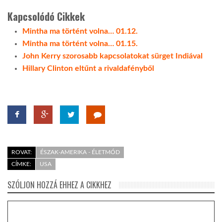
Kapcsolódó Cikkek
Mintha ma történt volna… 01.12.
Mintha ma történt volna… 01.15.
John Kerry szorosabb kapcsolatokat sürget Indiával
Hillary Clinton eltűnt a rivaldafényből
ROVAT:
ÉSZAK-AMERIKA - ÉLETMÓD
CÍMKE:
USA
SZÓLJON HOZZÁ EHHEZ A CIKKHEZ