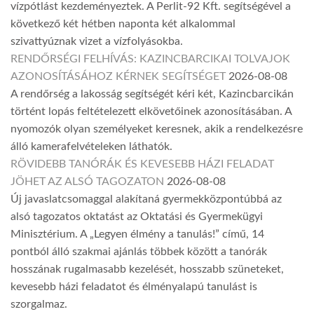
vízpótlást kezdeményeztek. A Perlit-92 Kft. segítségével a
következő két hétben naponta két alkalommal
szivattyúznak vizet a vízfolyásokba.
RENDŐRSÉGI FELHÍVÁS: KAZINCBARCIKAI TOLVAJOK
AZONOSÍTÁSÁHOZ KÉRNEK SEGÍTSÉGET
2026-08-08
A rendőrség a lakosság segítségét kéri két, Kazincbarcikán
történt lopás feltételezett elkövetőinek azonosításában. A
nyomozók olyan személyeket keresnek, akik a rendelkezésre
álló kamerafelvételeken láthatók.
RÖVIDEBB TANÓRÁK ÉS KEVESEBB HÁZI FELADAT
JÖHET AZ ALSÓ TAGOZATON
2026-08-08
Új javaslatcsomaggal alakítaná gyermekközpontúbbá az
alsó tagozatos oktatást az Oktatási és Gyermekügyi
Minisztérium. A „Legyen élmény a tanulás!” című, 14
pontból álló szakmai ajánlás többek között a tanórák
hosszának rugalmasabb kezelését, hosszabb szüneteket,
kevesebb házi feladatot és élményalapú tanulást is
szorgalmaz.