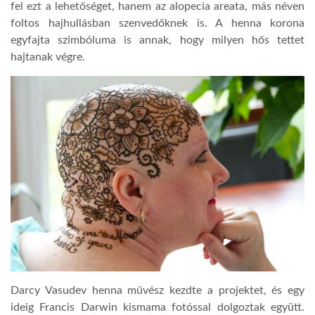
fel ezt a lehetőséget, hanem az alopecia areata, más néven
foltos hajhullásban szenvedőknek is. A henna korona
LATIMO.HU
egyfajta szimbóluma is annak, hogy milyen hős tettet
hajtanak végre.
GLOBOBOOK
Darcy Vasudev henna művész kezdte a projektet, és egy
ideig Francis Darwin kismama fotóssal dolgoztak együtt.