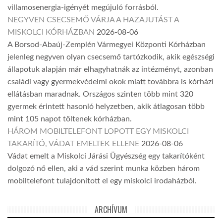
villamosenergia-igényét megújuló forrásból.
NEGYVEN CSECSEMŐ VÁRJA A HAZAJUTÁST A
MISKOLCI KÓRHÁZBAN
2026-08-06
A Borsod-Abaúj-Zemplén Vármegyei Központi Kórházban
jelenleg negyven olyan csecsemő tartózkodik, akik egészségi
állapotuk alapján már elhagyhatnák az intézményt, azonban
családi vagy gyermekvédelmi okok miatt továbbra is kórházi
ellátásban maradnak. Országos szinten több mint 320
gyermek érintett hasonló helyzetben, akik átlagosan több
mint 105 napot töltenek kórházban.
HÁROM MOBILTELEFONT LOPOTT EGY MISKOLCI
TAKARÍTÓ, VÁDAT EMELTEK ELLENE
2026-08-06
Vádat emelt a Miskolci Járási Ügyészség egy takarítóként
dolgozó nő ellen, aki a vád szerint munka közben három
mobiltelefont tulajdonított el egy miskolci irodaházból.
ARCHÍVUM