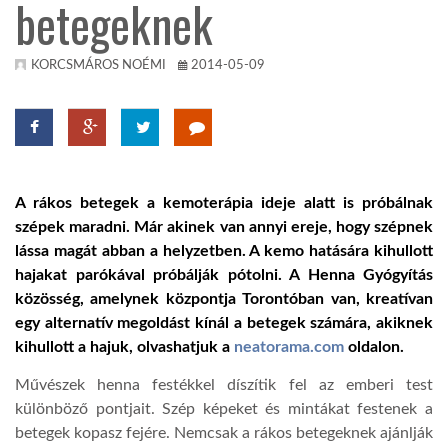
betegeknek
TROPICALMAGAZIN
KORCSMÁROS NOÉMI
2014-05-09
GLOBOTV
AFRIKA TUDÁSTÁR
A rákos betegek a kemoterápia ideje alatt is próbálnak
szépek maradni. Már akinek van annyi ereje, hogy szépnek
A NAP SZÉPE
lássa magát abban a helyzetben. A kemo hatására kihullott
hajakat parókával próbálják pótolni. A Henna Gyógyítás
közösség, amelynek központja Torontóban van, kreatívan
LINKTR.EE
egy alternatív megoldást kínál a betegek számára, akiknek
kihullott a hajuk, olvashatjuk a
neatorama.com
oldalon.
GLOBOZSARU
Művészek henna festékkel díszítik fel az emberi test
különböző pontjait. Szép képeket és mintákat festenek a
DOBRAVERO.HU
betegek kopasz fejére. Nemcsak a rákos betegeknek ajánlják