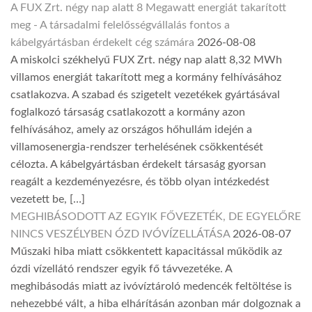
A FUX Zrt. négy nap alatt 8 Megawatt energiát takarított
meg - A társadalmi felelősségvállalás fontos a
kábelgyártásban érdekelt cég számára
2026-08-08
A miskolci székhelyű FUX Zrt. négy nap alatt 8,32 MWh
villamos energiát takarított meg a kormány felhívásához
csatlakozva. A szabad és szigetelt vezetékek gyártásával
foglalkozó társaság csatlakozott a kormány azon
felhívásához, amely az országos hőhullám idején a
villamosenergia-rendszer terhelésének csökkentését
célozta. A kábelgyártásban érdekelt társaság gyorsan
reagált a kezdeményezésre, és több olyan intézkedést
vezetett be, […]
MEGHIBÁSODOTT AZ EGYIK FŐVEZETÉK, DE EGYELŐRE
NINCS VESZÉLYBEN ÓZD IVÓVÍZELLÁTÁSA
2026-08-07
Műszaki hiba miatt csökkentett kapacitással működik az
ózdi vízellátó rendszer egyik fő távvezetéke. A
meghibásodás miatt az ivóvíztároló medencék feltöltése is
nehezebbé vált, a hiba elhárításán azonban már dolgoznak a