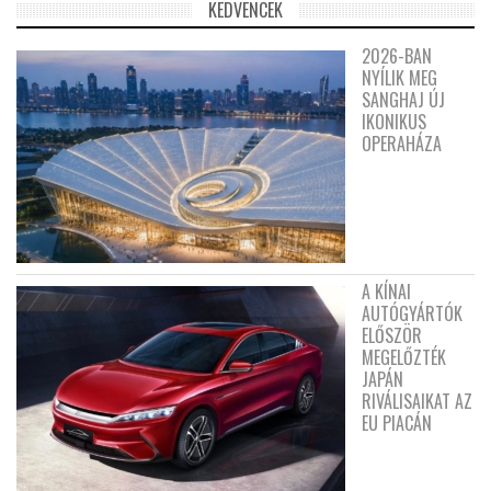
KEDVENCEK
2026-BAN
NYÍLIK MEG
SANGHAJ ÚJ
IKONIKUS
OPERAHÁZA
A KÍNAI
AUTÓGYÁRTÓK
ELŐSZÖR
MEGELŐZTÉK
JAPÁN
RIVÁLISAIKAT AZ
EU PIACÁN