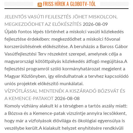
FRISS HÍREK A GLOBOTV-TŐL
JELENTŐS VASÚTI FEJLESZTÉS JÖHET MISKOLCON,
MEGKEZDŐDHET AZ ELŐKÉSZÍTÉS
2026-08-09
Újabb fontos lépés történhet a miskolci vasúti közlekedés
fejlesztése érdekében: megkezdődhet a miskolci fővonal
korszerűsítésének előkészítése. A beruházás a Baross Gábor
Vasútfejlesztési Terv részeként szerepel, amelynek célja a
magyarországi kötöttpályás közlekedés átfogó megújítása.A
fejlesztési programról szóló kormányhatározat megjelent a
Magyar Közlönyben, így elindulhatnak a tervhez kapcsolódó
uniós projektek előkészítő munkálatai.
VÍZPÓTLÁSSAL MENTENÉK A KISZÁRADÓ BÓZSVÁT ÉS
A KEMENCE-PATAKOT
2026-08-08
Komoly vízhiány alakult ki a térségben a tartós aszály miatt:
a Bózsva és a Kemence-patak vízszintje annyira lecsökkent,
hogy már a vízfolyások élővilága és ökológiai egyensúlya is
veszélybe került.A kialakult helyzet enyhítésére rendkívüli