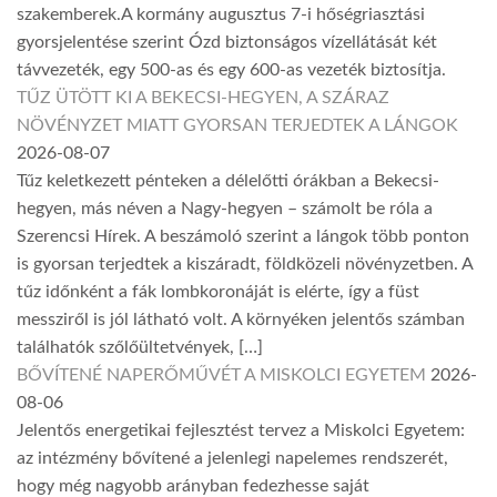
szakemberek.A kormány augusztus 7-i hőségriasztási
gyorsjelentése szerint Ózd biztonságos vízellátását két
távvezeték, egy 500-as és egy 600-as vezeték biztosítja.
TŰZ ÜTÖTT KI A BEKECSI-HEGYEN, A SZÁRAZ
NÖVÉNYZET MIATT GYORSAN TERJEDTEK A LÁNGOK
2026-08-07
Tűz keletkezett pénteken a délelőtti órákban a Bekecsi-
hegyen, más néven a Nagy-hegyen – számolt be róla a
Szerencsi Hírek. A beszámoló szerint a lángok több ponton
is gyorsan terjedtek a kiszáradt, földközeli növényzetben. A
tűz időnként a fák lombkoronáját is elérte, így a füst
messziről is jól látható volt. A környéken jelentős számban
találhatók szőlőültetvények, […]
BŐVÍTENÉ NAPERŐMŰVÉT A MISKOLCI EGYETEM
2026-
08-06
Jelentős energetikai fejlesztést tervez a Miskolci Egyetem:
az intézmény bővítené a jelenlegi napelemes rendszerét,
hogy még nagyobb arányban fedezhesse saját