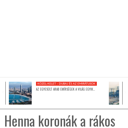
KÖZEL-KELET
AUSZTRÁLIA
A VILÁG ITTHON
MÉDIA
KÖZEL-KELET - DUBAJ ÉS AZ EMIRÁTUSOK
AZ EGYESÜLT ARAB EMÍRSÉGEK A VILÁG EGYIK…
GLOBOTV BP
Henna koronák a rákos
HÍR3D