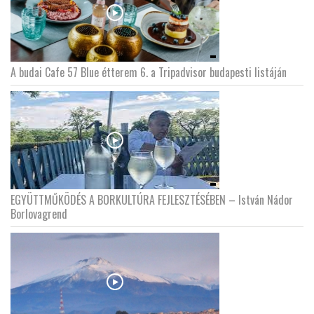
A budai Cafe 57 Blue étterem 6. a Tripadvisor budapesti listáján
EGYÜTTMŰKÖDÉS A BORKULTÚRA FEJLESZTÉSÉBEN – István Nádor
Borlovagrend