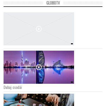
GLOBOTV
Dubaj csodái