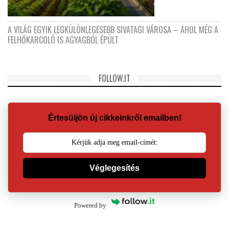
A VILÁG EGYIK LEGKÜLÖNLEGESEBB SIVATAGI VÁROSA – AHOL MÉG A
FELHŐKARCOLÓ IS AGYAGBÓL ÉPÜLT
FOLLOW.IT
Értesüljön új cikkeinkről emailben!
Véglegesítés
Powered by