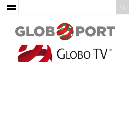
FŐOLDAL
AFRIKA
EURÓPA
ÁZSIA
ÉSZAK-AMERIKA
LATIN-AMERIKA