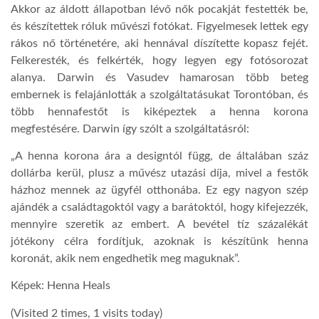
Akkor az áldott állapotban lévő nők pocakját festették be,
és készítettek róluk művészi fotókat. Figyelmesek lettek egy
rákos nő történetére, aki hennával díszítette kopasz fejét.
Felkeresték, és felkérték, hogy legyen egy fotósorozat
alanya. Darwin és Vasudev hamarosan több beteg
embernek is felajánlották a szolgáltatásukat Torontóban, és
több hennafestőt is kiképeztek a henna korona
megfestésére. Darwin így szólt a szolgáltatásról:
„A henna korona ára a designtól függ, de általában száz
dollárba kerül, plusz a művész utazási díja, mivel a festők
házhoz mennek az ügyfél otthonába. Ez egy nagyon szép
ajándék a családtagoktól vagy a barátoktól, hogy kifejezzék,
mennyire szeretik az embert. A bevétel tíz százalékát
jótékony célra fordítjuk, azoknak is készítünk henna
koronát, akik nem engedhetik meg maguknak”.
Képek: Henna Heals
(Visited 2 times, 1 visits today)