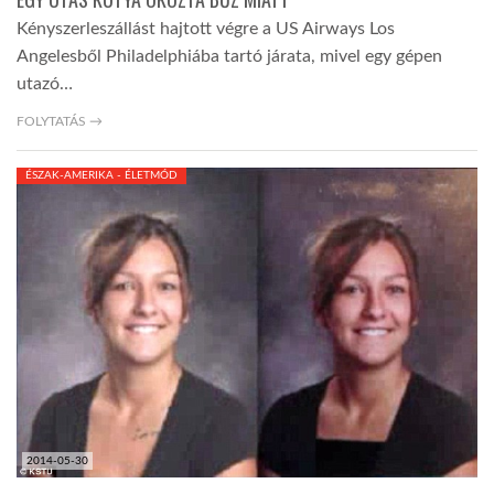
Kényszerleszállást hajtott végre a US Airways Los
Angelesből Philadelphiába tartó járata, mivel egy gépen
utazó…
FOLYTATÁS →
ÉSZAK-AMERIKA - ÉLETMÓD
2014-05-30