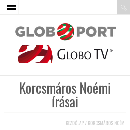
FŐOLDAL
AFRIKA
EURÓPA
Korcsmáros Noémi
ÁZSIA
írásai
ÉSZAK-AMERIKA
KEZDŐLAP
/
KORCSMÁROS NOÉMI
LATIN-AMERIKA