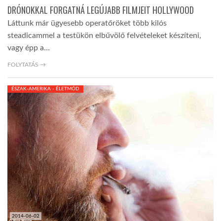
DRÓNOKKAL FORGATNÁ LEGÚJABB FILMJEIT HOLLYWOOD
LATIMO.HU
Láttunk már ügyesebb operatőröket több kilós
steadicammel a testükön elbűvölő felvételeket készíteni,
vagy épp a…
GLOBOBOOK
FOLYTATÁS →
ÉSZAK-AMERIKA - ÉLETMÓD
2014-06-02