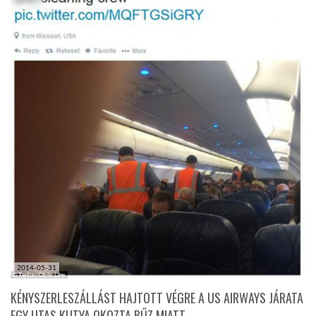
2014-05-31
KÉNYSZERLESZÁLLÁST HAJTOTT VÉGRE A US AIRWAYS JÁRATA
EGY UTAS KUTYA OKOZTA BŰZ MIATT