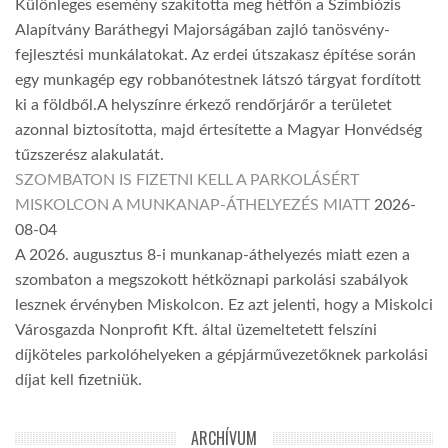
Különleges esemény szakította meg hétfőn a Szimbiózis
Alapítvány Baráthegyi Majorságában zajló tanösvény-
fejlesztési munkálatokat. Az erdei útszakasz építése során
egy munkagép egy robbanótestnek látszó tárgyat fordított
ki a földből.A helyszínre érkező rendőrjárőr a területet
azonnal biztosította, majd értesítette a Magyar Honvédség
tűzszerész alakulatát.
SZOMBATON IS FIZETNI KELL A PARKOLÁSÉRT
MISKOLCON A MUNKANAP-ÁTHELYEZÉS MIATT
2026-
08-04
A 2026. augusztus 8-i munkanap-áthelyezés miatt ezen a
szombaton a megszokott hétköznapi parkolási szabályok
lesznek érvényben Miskolcon. Ez azt jelenti, hogy a Miskolci
Városgazda Nonprofit Kft. által üzemeltetett felszíni
díjköteles parkolóhelyeken a gépjárművezetőknek parkolási
díjat kell fizetniük.
ARCHÍVUM