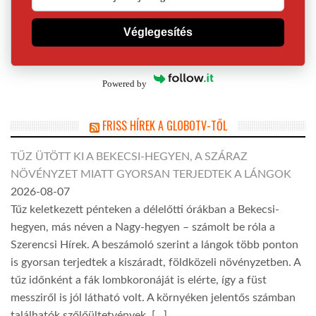
Véglegesítés
Powered by
FRISS HÍREK A GLOBOTV-TŐL
TŰZ ÜTÖTT KI A BEKECSI-HEGYEN, A SZÁRAZ
NÖVÉNYZET MIATT GYORSAN TERJEDTEK A LÁNGOK
2026-08-07
Tűz keletkezett pénteken a délelőtti órákban a Bekecsi-
hegyen, más néven a Nagy-hegyen – számolt be róla a
Szerencsi Hírek. A beszámoló szerint a lángok több ponton
is gyorsan terjedtek a kiszáradt, földközeli növényzetben. A
tűz időnként a fák lombkoronáját is elérte, így a füst
messziről is jól látható volt. A környéken jelentős számban
találhatók szőlőültetvények, […]