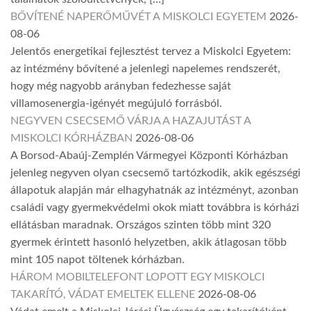
BŐVÍTENÉ NAPERŐMŰVÉT A MISKOLCI EGYETEM
2026-
08-06
Jelentős energetikai fejlesztést tervez a Miskolci Egyetem:
az intézmény bővítené a jelenlegi napelemes rendszerét,
hogy még nagyobb arányban fedezhesse saját
villamosenergia-igényét megújuló forrásból.
NEGYVEN CSECSEMŐ VÁRJA A HAZAJUTÁST A
MISKOLCI KÓRHÁZBAN
2026-08-06
A Borsod-Abaúj-Zemplén Vármegyei Központi Kórházban
jelenleg negyven olyan csecsemő tartózkodik, akik egészségi
állapotuk alapján már elhagyhatnák az intézményt, azonban
családi vagy gyermekvédelmi okok miatt továbbra is kórházi
ellátásban maradnak. Országos szinten több mint 320
gyermek érintett hasonló helyzetben, akik átlagosan több
mint 105 napot töltenek kórházban.
HÁROM MOBILTELEFONT LOPOTT EGY MISKOLCI
TAKARÍTÓ, VÁDAT EMELTEK ELLENE
2026-08-06