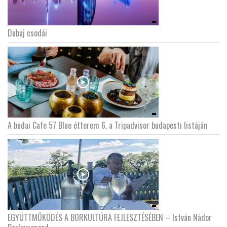
Dubaj csodái
A budai Cafe 57 Blue étterem 6. a Tripadvisor budapesti listáján
EGYÜTTMŰKÖDÉS A BORKULTÚRA FEJLESZTÉSÉBEN – István Nádor