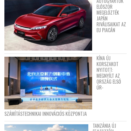
AUTÓGYÁRTÓK
ELŐSZÖR
MEGELŐZTÉK
JAPÁN
RIVÁLISAIKAT AZ
EU PIACÁN
KÍNA ÚJ
KORSZAKOT
NYITOTT:
MEGNYÍLT AZ
ORSZÁG ELSŐ
ŰR-
SZÁMÍTÁSTECHNIKAI INNOVÁCIÓS KÖZPONTJA
TANZÁNIA ÚJ