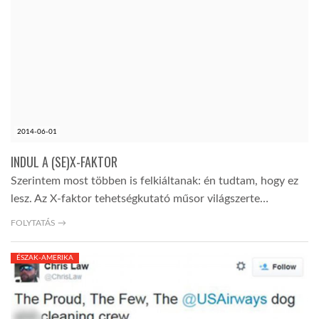
2014-06-01
INDUL A (SE)X-FAKTOR
Szerintem most többen is felkiáltanak: én tudtam, hogy ez
lesz. Az X-faktor tehetségkutató műsor világszerte…
FOLYTATÁS →
ÉSZAK-AMERIKA