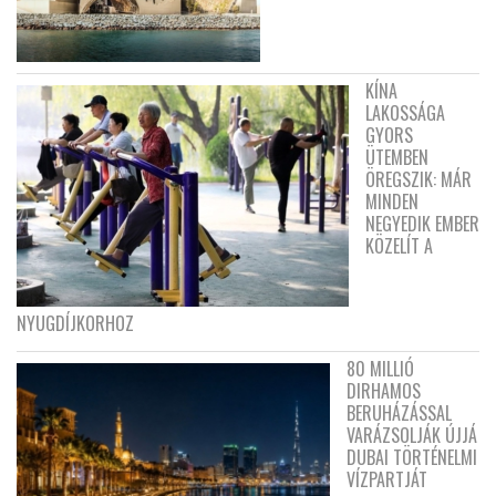
KÍNA
LAKOSSÁGA
GYORS
ÜTEMBEN
ÖREGSZIK: MÁR
MINDEN
NEGYEDIK EMBER
KÖZELÍT A
NYUGDÍJKORHOZ
80 MILLIÓ
DIRHAMOS
BERUHÁZÁSSAL
VARÁZSOLJÁK ÚJJÁ
DUBAI TÖRTÉNELMI
VÍZPARTJÁT