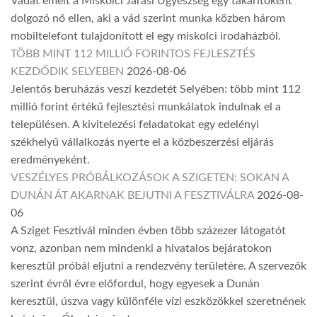
Vádat emelt a Miskolci Járási Ügyészség egy takarítóként
dolgozó nő ellen, aki a vád szerint munka közben három
mobiltelefont tulajdonított el egy miskolci irodaházból.
TÖBB MINT 112 MILLIÓ FORINTOS FEJLESZTÉS
KEZDŐDIK SELYEBEN
2026-08-06
Jelentős beruházás veszi kezdetét Selyében: több mint 112
millió forint értékű fejlesztési munkálatok indulnak el a
településen. A kivitelezési feladatokat egy edelényi
székhelyű vállalkozás nyerte el a közbeszerzési eljárás
eredményeként.
VESZÉLYES PRÓBÁLKOZÁSOK A SZIGETEN: SOKAN A
DUNÁN ÁT AKARNAK BEJUTNI A FESZTIVÁLRA
2026-08-
06
A Sziget Fesztivál minden évben több százezer látogatót
vonz, azonban nem mindenki a hivatalos bejáratokon
keresztül próbál eljutni a rendezvény területére. A szervezők
szerint évről évre előfordul, hogy egyesek a Dunán
keresztül, úszva vagy különféle vízi eszközökkel szeretnének