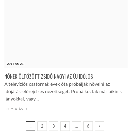
2014-05-28
NŐNEK ÖLTÖZÖTT ZSIDÓ NAGYI AZ ÚJ IDŐJÓS
A televíziós csatornák évek óta próbálják növelni az
időjárás-előrejelzés nézettségét. Próbálkoztak már bikinis
lányokkal, vagy…
FOLYTATÁS →
1
2
3
4
…
6