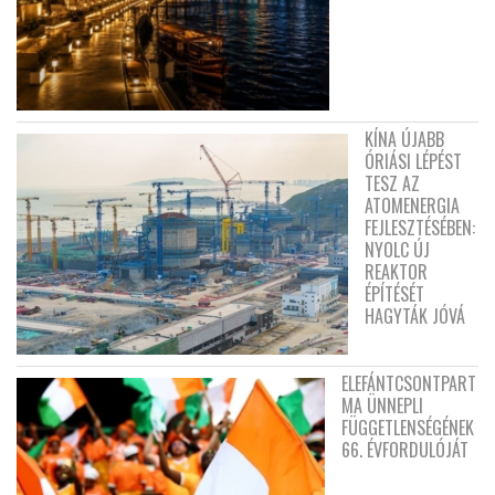
KÍNA ÚJABB
ÓRIÁSI LÉPÉST
TESZ AZ
ATOMENERGIA
FEJLESZTÉSÉBEN:
NYOLC ÚJ
REAKTOR
ÉPÍTÉSÉT
HAGYTÁK JÓVÁ
ELEFÁNTCSONTPART
MA ÜNNEPLI
FÜGGETLENSÉGÉNEK
66. ÉVFORDULÓJÁT