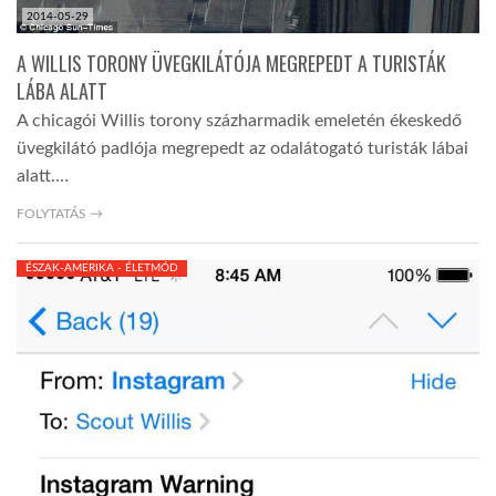
2014-05-29
A WILLIS TORONY ÜVEGKILÁTÓJA MEGREPEDT A TURISTÁK
LÁBA ALATT
A chicagói Willis torony százharmadik emeletén ékeskedő
üvegkilátó padlója megrepedt az odalátogató turisták lábai
alatt.…
FOLYTATÁS →
ÉSZAK-AMERIKA - ÉLETMÓD