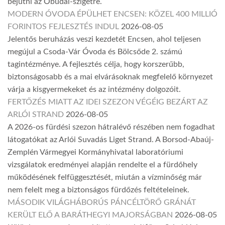
bejutni az Óbudai-szigetre.
MODERN ÓVODA ÉPÜLHET ENCSEN: KÖZEL 400 MILLIÓ
FORINTOS FEJLESZTÉS INDUL
2026-08-05
Jelentős beruházás veszi kezdetét Encsen, ahol teljesen
megújul a Csoda-Vár Óvoda és Bölcsőde 2. számú
tagintézménye. A fejlesztés célja, hogy korszerűbb,
biztonságosabb és a mai elvárásoknak megfelelő környezet
várja a kisgyermekeket és az intézmény dolgozóit.
FERTŐZÉS MIATT AZ IDEI SZEZON VÉGÉIG BEZÁRT AZ
ARLÓI STRAND
2026-08-05
A 2026-os fürdési szezon hátralévő részében nem fogadhat
látogatókat az Arlói Suvadás Liget Strand. A Borsod-Abaúj-
Zemplén Vármegyei Kormányhivatal laboratóriumi
vizsgálatok eredményei alapján rendelte el a fürdőhely
működésének felfüggesztését, miután a vízminőség már
nem felelt meg a biztonságos fürdőzés feltételeinek.
MÁSODIK VILÁGHÁBORÚS PÁNCÉLTÖRŐ GRÁNÁT
KERÜLT ELŐ A BARÁTHEGYI MAJORSÁGBAN
2026-08-05