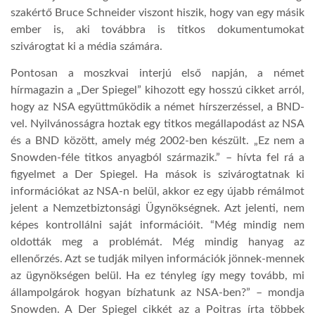
szakértő Bruce Schneider viszont hiszik, hogy van egy másik
ember is, aki továbbra is titkos dokumentumokat
szivárogtat ki a média számára.
Pontosan a moszkvai interjú első napján, a német
hírmagazin a „Der Spiegel” kihozott egy hosszú cikket arról,
hogy az NSA együttműködik a német hírszerzéssel, a BND-
vel. Nyilvánosságra hoztak egy titkos megállapodást az NSA
és a BND között, amely még 2002-ben készült. „Ez nem a
Snowden-féle titkos anyagból származik.” – hívta fel rá a
figyelmet a Der Spiegel. Ha mások is szivárogtatnak ki
információkat az NSA-n belül, akkor ez egy újabb rémálmot
jelent a Nemzetbiztonsági Ügynökségnek. Azt jelenti, nem
képes kontrollálni saját információit. “Még mindig nem
oldották meg a problémát. Még mindig hanyag az
ellenőrzés. Azt se tudják milyen információk jönnek-mennek
az ügynökségen belül. Ha ez tényleg így megy tovább, mi
állampolgárok hogyan bízhatunk az NSA-ben?” – mondja
Snowden. A Der Spiegel cikkét az a Poitras írta többek