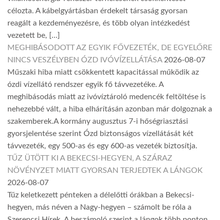
célozta. A kábelgyártásban érdekelt társaság gyorsan
reagált a kezdeményezésre, és több olyan intézkedést
vezetett be, […]
MEGHIBÁSODOTT AZ EGYIK FŐVEZETÉK, DE EGYELŐRE
NINCS VESZÉLYBEN ÓZD IVÓVÍZELLÁTÁSA
2026-08-07
Műszaki hiba miatt csökkentett kapacitással működik az
ózdi vízellátó rendszer egyik fő távvezetéke. A
meghibásodás miatt az ivóvíztároló medencék feltöltése is
nehezebbé vált, a hiba elhárításán azonban már dolgoznak a
szakemberek.A kormány augusztus 7-i hőségriasztási
gyorsjelentése szerint Ózd biztonságos vízellátását két
távvezeték, egy 500-as és egy 600-as vezeték biztosítja.
TŰZ ÜTÖTT KI A BEKECSI-HEGYEN, A SZÁRAZ
NÖVÉNYZET MIATT GYORSAN TERJEDTEK A LÁNGOK
2026-08-07
Tűz keletkezett pénteken a délelőtti órákban a Bekecsi-
hegyen, más néven a Nagy-hegyen – számolt be róla a
Szerencsi Hírek. A beszámoló szerint a lángok több ponton