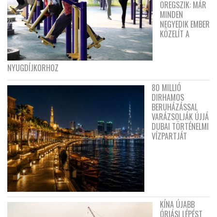
ÖREGSZIK: MÁR
MINDEN
NEGYEDIK EMBER
KÖZELÍT A
NYUGDÍJKORHOZ
80 MILLIÓ
DIRHAMOS
BERUHÁZÁSSAL
VARÁZSOLJÁK ÚJJÁ
DUBAI TÖRTÉNELMI
VÍZPARTJÁT
KÍNA ÚJABB
ÓRIÁSI LÉPÉST