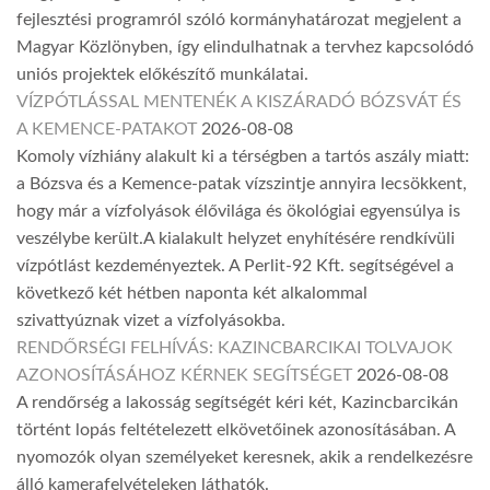
fejlesztési programról szóló kormányhatározat megjelent a
Magyar Közlönyben, így elindulhatnak a tervhez kapcsolódó
uniós projektek előkészítő munkálatai.
VÍZPÓTLÁSSAL MENTENÉK A KISZÁRADÓ BÓZSVÁT ÉS
A KEMENCE-PATAKOT
2026-08-08
Komoly vízhiány alakult ki a térségben a tartós aszály miatt:
a Bózsva és a Kemence-patak vízszintje annyira lecsökkent,
hogy már a vízfolyások élővilága és ökológiai egyensúlya is
veszélybe került.A kialakult helyzet enyhítésére rendkívüli
vízpótlást kezdeményeztek. A Perlit-92 Kft. segítségével a
következő két hétben naponta két alkalommal
szivattyúznak vizet a vízfolyásokba.
RENDŐRSÉGI FELHÍVÁS: KAZINCBARCIKAI TOLVAJOK
AZONOSÍTÁSÁHOZ KÉRNEK SEGÍTSÉGET
2026-08-08
A rendőrség a lakosság segítségét kéri két, Kazincbarcikán
történt lopás feltételezett elkövetőinek azonosításában. A
nyomozók olyan személyeket keresnek, akik a rendelkezésre
álló kamerafelvételeken láthatók.