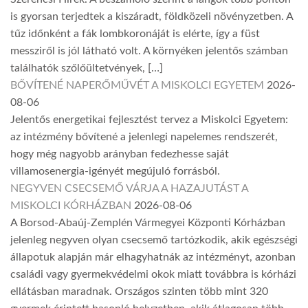
is gyorsan terjedtek a kiszáradt, földközeli növényzetben. A
tűz időnként a fák lombkoronáját is elérte, így a füst
messziről is jól látható volt. A környéken jelentős számban
találhatók szőlőültetvények, […]
BŐVÍTENÉ NAPERŐMŰVÉT A MISKOLCI EGYETEM
2026-
08-06
Jelentős energetikai fejlesztést tervez a Miskolci Egyetem:
az intézmény bővítené a jelenlegi napelemes rendszerét,
hogy még nagyobb arányban fedezhesse saját
villamosenergia-igényét megújuló forrásból.
NEGYVEN CSECSEMŐ VÁRJA A HAZAJUTÁST A
MISKOLCI KÓRHÁZBAN
2026-08-06
A Borsod-Abaúj-Zemplén Vármegyei Központi Kórházban
jelenleg negyven olyan csecsemő tartózkodik, akik egészségi
állapotuk alapján már elhagyhatnák az intézményt, azonban
családi vagy gyermekvédelmi okok miatt továbbra is kórházi
ellátásban maradnak. Országos szinten több mint 320