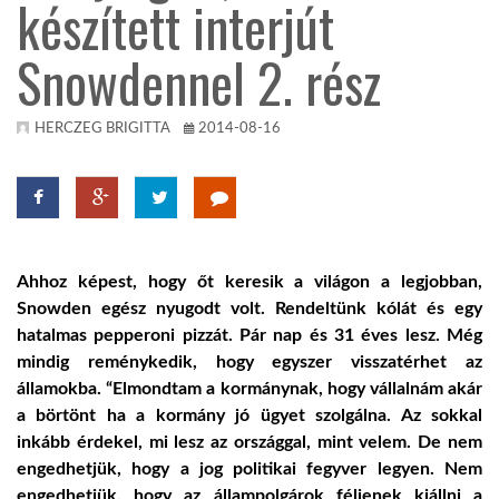
készített interjút
TROPICALMAGAZIN
Snowdennel 2. rész
GLOBOTV
HERCZEG BRIGITTA
2014-08-16
AFRIKA TUDÁSTÁR
A NAP SZÉPE
Ahhoz képest, hogy őt keresik a világon a legjobban,
Snowden egész nyugodt volt. Rendeltünk kólát és egy
LINKTR.EE
hatalmas pepperoni pizzát. Pár nap és 31 éves lesz. Még
mindig reménykedik, hogy egyszer visszatérhet az
államokba. “Elmondtam a kormánynak, hogy vállalnám akár
GLOBOZSARU
a börtönt ha a kormány jó ügyet szolgálna. Az sokkal
inkább érdekel, mi lesz az országgal, mint velem. De nem
engedhetjük, hogy a jog politikai fegyver legyen. Nem
DOBRAVERO.HU
engedhetjük, hogy az állampolgárok féljenek kiállni a