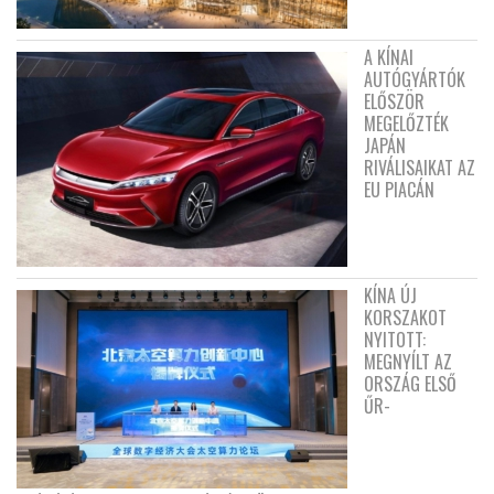
A KÍNAI
AUTÓGYÁRTÓK
ELŐSZÖR
MEGELŐZTÉK
JAPÁN
RIVÁLISAIKAT AZ
EU PIACÁN
KÍNA ÚJ
KORSZAKOT
NYITOTT:
MEGNYÍLT AZ
ORSZÁG ELSŐ
ŰR-