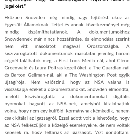
jogaikért.”
LATIMO.HU
Eközben Snowden még mindig nagy fejtörést okoz az
Egyesült Államoknak. Tettei és annak következményei még
GLOBOBOOK
mindig kiszámíthatatlanok. A dokumentumokhoz
Snowdennek már nincs hozzáférése, és elmondása szerint
nem vitt másolatot magával Oroszországba. A
kiszivárogtatott dokumentumok másolatai jelenleg három
cégnél találhatók meg: a First Look Media-nál, ahol Glenn
Greenwald és Laura Poitras kezeli őket, a The Guardian-nál
és Barton Gellman-nál, aki a The Washington Post egyik
újságírója. Nem valószínű, hogy az NSA valaha is
visszakapja ezeket a dokumentumokat. Snowden elmondta,
mielőtt kiszivárogtatta a dokumentumokat digitális
nyomokat hagyott az NSA-nek, amelyből kitalálhatták
volna, hogy nem egy külföldi kormánynak kémkedik, hanem
csak kitálal az igazságról. Ezzel adott volt a lehetőség, hogy
az NSA felkészüljön a közelgő eseményekre, de nem voltak
képesek rá, hogy feltárják az igazságot. “Azt gondoltam,