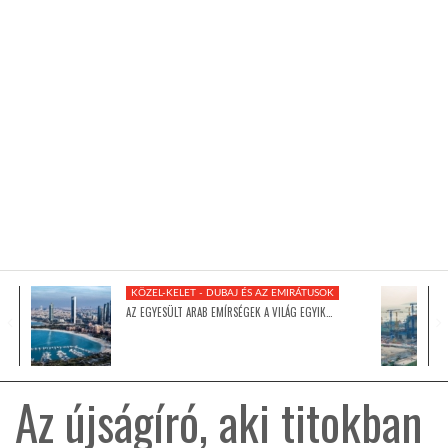
KÖZEL-KELET
AUSZTRÁLIA
A VILÁG ITTHON
MÉDIA
KÖZEL-KELET - DUBAJ ÉS AZ EMIRÁTUSOK
AZ EGYESÜLT ARAB EMÍRSÉGEK A VILÁG EGYIK…
GLOBOTV BP
Az újságíró, aki titokban
HÍR3D