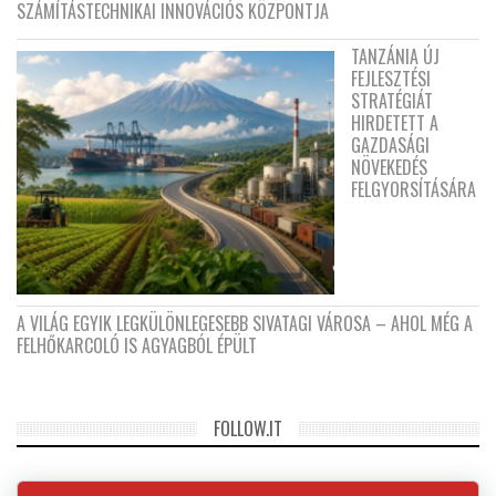
SZÁMÍTÁSTECHNIKAI INNOVÁCIÓS KÖZPONTJA
TANZÁNIA ÚJ
FEJLESZTÉSI
STRATÉGIÁT
HIRDETETT A
GAZDASÁGI
NÖVEKEDÉS
FELGYORSÍTÁSÁRA
A VILÁG EGYIK LEGKÜLÖNLEGESEBB SIVATAGI VÁROSA – AHOL MÉG A
FELHŐKARCOLÓ IS AGYAGBÓL ÉPÜLT
FOLLOW.IT