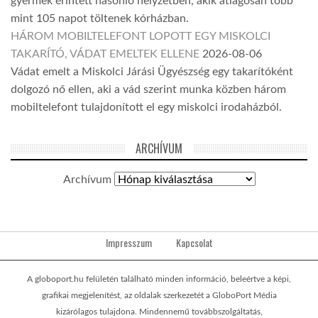
gyermek érintett hasonló helyzetben, akik átlagosan több
mint 105 napot töltenek kórházban.
HÁROM MOBILTELEFONT LOPOTT EGY MISKOLCI
TAKARÍTÓ, VÁDAT EMELTEK ELLENE
2026-08-06
Vádat emelt a Miskolci Járási Ügyészség egy takarítóként
dolgozó nő ellen, aki a vád szerint munka közben három
mobiltelefont tulajdonított el egy miskolci irodaházból.
ARCHÍVUM
Archívum
Impresszum
Kapcsolat
A globoport.hu felületén található minden információ, beleértve a képi,
grafikai megjelenítést, az oldalak szerkezetét a GloboPort Média
kizárólagos tulajdona. Mindennemű továbbszolgáltatás,