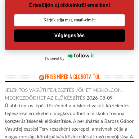
Értesüljön új cikkeinkről emailben!
Véglegesítés
Powered by
FRISS HÍREK A GLOBOTV-TŐL
JELENTŐS VASÚTI FEJLESZTÉS JÖHET MISKOLCON,
MEGKEZDŐDHET AZ ELŐKÉSZÍTÉS
2026-08-09
Újabb fontos lépés történhet a miskolci vasúti közlekedés
fejlesztése érdekében: megkezdődhet a miskolci fővonal
korszerűsítésének előkészítése. A beruházás a Baross Gábor
Vasútfejlesztési Terv részeként szerepel, amelynek célja a
magyarországi kötöttpályás közlekedés átfogó megújítása.A