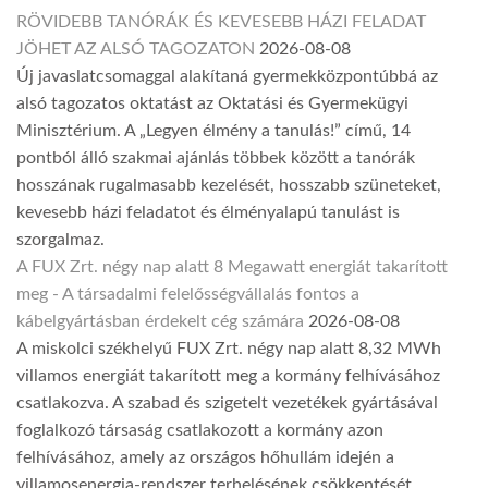
RÖVIDEBB TANÓRÁK ÉS KEVESEBB HÁZI FELADAT
JÖHET AZ ALSÓ TAGOZATON
2026-08-08
Új javaslatcsomaggal alakítaná gyermekközpontúbbá az
alsó tagozatos oktatást az Oktatási és Gyermekügyi
Minisztérium. A „Legyen élmény a tanulás!” című, 14
pontból álló szakmai ajánlás többek között a tanórák
hosszának rugalmasabb kezelését, hosszabb szüneteket,
kevesebb házi feladatot és élményalapú tanulást is
szorgalmaz.
A FUX Zrt. négy nap alatt 8 Megawatt energiát takarított
meg - A társadalmi felelősségvállalás fontos a
kábelgyártásban érdekelt cég számára
2026-08-08
A miskolci székhelyű FUX Zrt. négy nap alatt 8,32 MWh
villamos energiát takarított meg a kormány felhívásához
csatlakozva. A szabad és szigetelt vezetékek gyártásával
foglalkozó társaság csatlakozott a kormány azon
felhívásához, amely az országos hőhullám idején a
villamosenergia-rendszer terhelésének csökkentését