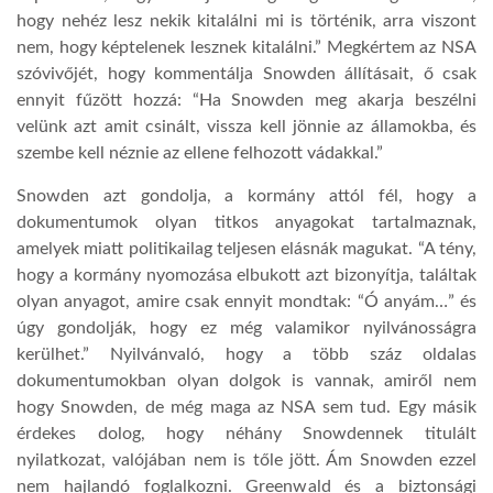
hogy nehéz lesz nekik kitalálni mi is történik, arra viszont
nem, hogy képtelenek lesznek kitalálni.” Megkértem az NSA
szóvivőjét, hogy kommentálja Snowden állításait, ő csak
ennyit fűzött hozzá: “Ha Snowden meg akarja beszélni
velünk azt amit csinált, vissza kell jönnie az államokba, és
szembe kell néznie az ellene felhozott vádakkal.”
Snowden azt gondolja, a kormány attól fél, hogy a
dokumentumok olyan titkos anyagokat tartalmaznak,
amelyek miatt politikailag teljesen elásnák magukat. “A tény,
hogy a kormány nyomozása elbukott azt bizonyítja, találtak
olyan anyagot, amire csak ennyit mondtak: “Ó anyám…” és
úgy gondolják, hogy ez még valamikor nyilvánosságra
kerülhet.” Nyilvánvaló, hogy a több száz oldalas
dokumentumokban olyan dolgok is vannak, amiről nem
hogy Snowden, de még maga az NSA sem tud. Egy másik
érdekes dolog, hogy néhány Snowdennek titulált
nyilatkozat, valójában nem is tőle jött. Ám Snowden ezzel
nem hajlandó foglalkozni. Greenwald és a biztonsági