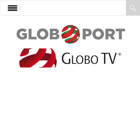
FŐOLDAL
AFRIKA
EURÓPA
ÁZSIA
ÉSZAK-AMERIKA
LATIN-AMERIKA