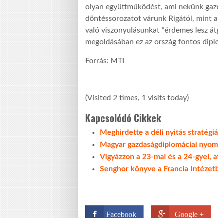
olyan együttműködést, ami nekünk gazd
döntéssorozatot várunk Rigától, mint a
való viszonyulásunkat “érdemes lesz átg
megoldásában ez az ország fontos diplo
Forrás: MTI
(Visited 2 times, 1 visits today)
Kapcsolódó Cikkek
Meghirdette a déli nyitás stratégiá
Magyar gazdaságdiplomáciai nyom
Vigyázzon a 23-mal és a 24-gyel, af
Senghor könyve a Francia Intézet
Facebook
Google +