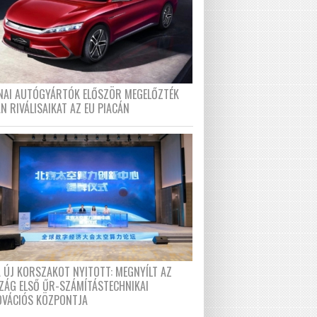
ÍNAI AUTÓGYÁRTÓK ELŐSZÖR MEGELŐZTÉK
N RIVÁLISAIKAT AZ EU PIACÁN
A ÚJ KORSZAKOT NYITOTT: MEGNYÍLT AZ
ZÁG ELSŐ ŰR-SZÁMÍTÁSTECHNIKAI
OVÁCIÓS KÖZPONTJA