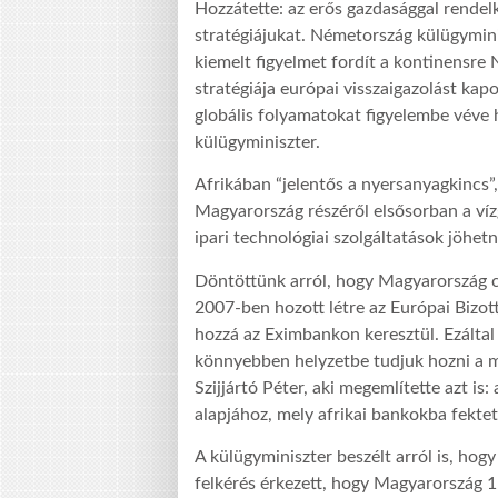
Hozzátette: az erős gazdasággal rendel
stratégiájukat. Németország külügymini
kiemelt figyelmet fordít a kontinensre 
stratégiája európai visszaigazolást ka
globális folyamatokat figyelembe véve 
külügyminiszter.
Afrikában “jelentős a nyersanyagkincs”, 
Magyarország részéről elsősorban a vízg
ipari technológiai szolgáltatások jöhet
Döntöttünk arról, hogy Magyarország c
2007-ben hozott létre az Európai Bizott
hozzá az Eximbankon keresztül. Ezáltal 
könnyebben helyzetbe tudjuk hozni a m
Szijjártó Péter, aki megemlítette azt i
alapjához, mely afrikai bankokba fektet
A külügyminiszter beszélt arról is, ho
felkérés érkezett, hogy Magyarország 15