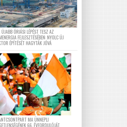
 ÚJABB ÓRIÁSI LÉPÉST TESZ AZ
MENERGIA FEJLESZTÉSÉBEN: NYOLC ÚJ
KTOR ÉPÍTÉSÉT HAGYTÁK JÓVÁ
FÁNTCSONTPART MA ÜNNEPLI
GETLENSÉGÉNEK 66. ÉVFORDULÓJÁT