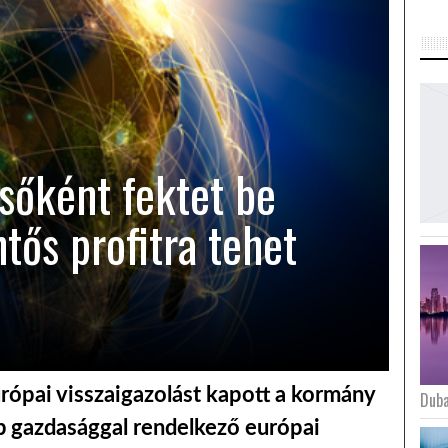
elsőként fektet be
ntős profitra tehet
urópai visszaigazolást kapott a kormány
Duba
bb gazdasággal rendelkező európai