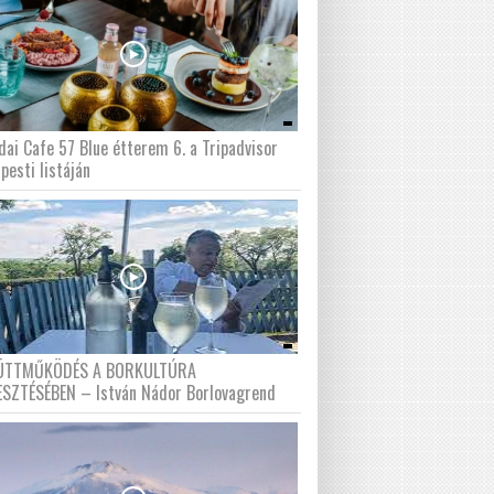
dai Cafe 57 Blue étterem 6. a Tripadvisor
pesti listáján
ÜTTMŰKÖDÉS A BORKULTÚRA
ESZTÉSÉBEN – István Nádor Borlovagrend