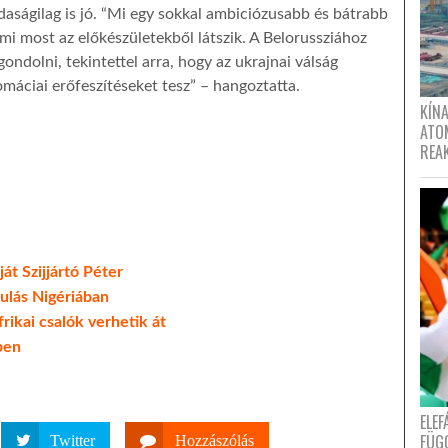
aságilag is jó. “Mi egy sokkal ambiciózusabb és bátrabb
mi most az előkészületekből látszik. A Belorussziához
ondolni, tekintettel arra, hogy az ukrajnai válság
máciai erőfeszítéseket tesz” – hangoztatta.
KÍNA
ATO
REA
ját Szijjártó Péter
ulás Nigériában
rikai csalók verhetik át
ben
ELE
FÜG
Twitter
Hozzászólás