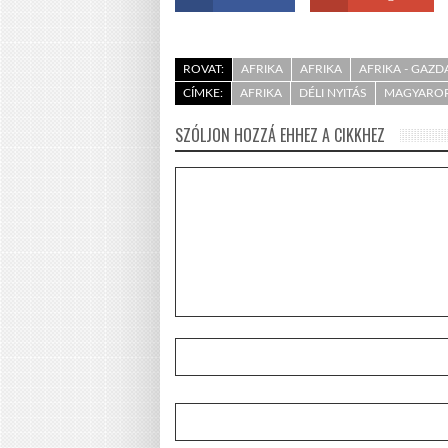
ROVAT:
AFRIKA
AFRIKA
AFRIKA - GAZ
CÍMKE:
AFRIKA
DÉLI NYITÁS
MAGYARO
SZÓLJON HOZZÁ EHHEZ A CIKKHEZ