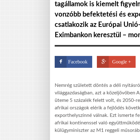
tagállamok is kiemelt figyel
vonzóbb befektetési és exp
csatlakozik az Európai Unió-
Eximbankon keresztül – mond
Facebook
Google +
Nemrég született döntés a déli nyitásról
világgazdaságban, azt a közeljövőben Af
üteme 5 százalék felett volt, és 2050-
afrikai országok elérik a fejlődés köve
exporthelyszínné válnak. Ezt ismerte fe
afrikai kontinenssel való együttműködés
külügyminiszter az M1 reggeli műsoráb