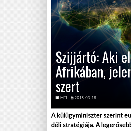
Szijjártó: Aki 
Afrikában, jele
szert
MTI
2015-03-18
A külügyminiszter szerint e
déli stratégiája. A legerőse