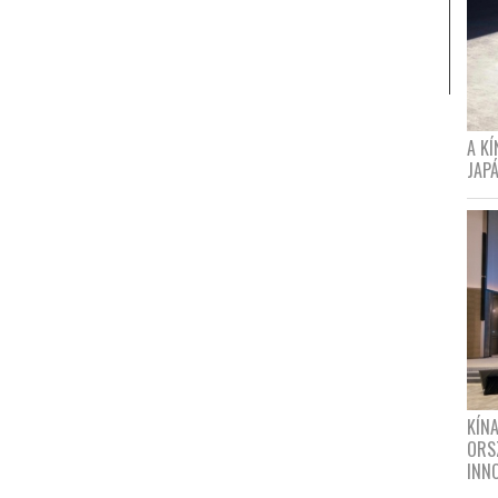
A K
JAPÁ
KÍN
ORS
INN