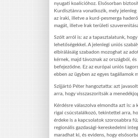
nyugati koalícióhoz. Elsősorban biztosít
Kurdisztánra vonatkozik, mely jelenleg 
az iraki, illetve a kurd-pesmerga hader
magát, illetve Irak területi szuverenitás
Szólt arról is: az a tapasztalatunk, ho
lehetőségekkel. A jelenlegi uniós szabá
elbírálásáig szabadon mozoghat az ado
kérnek, majd távoznak az országból, és i
befejeződne. Ez az európai uniós tagor
ebben az ügyben az egyes tagállamok 
Szijjártó Péter hangoztatta: azt javaso
arra, hogy visszaszorítsák a menedékjo
Kérdésre válaszolva elmondta azt is: a 
rigai csúcstalálkozó, tekintettel arra,
érdeke is a kapcsolatok szorosabbra fűz
regionális gazdasági-kereskedelmi inte
maradhat ki, és evidens, hogy elsősorba