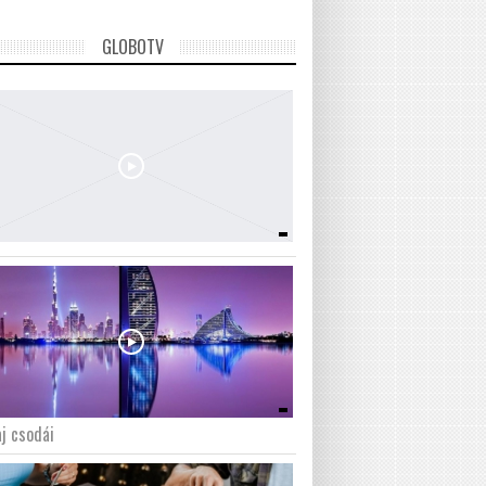
GLOBOTV
j csodái