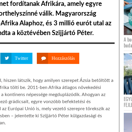
met fordítanak Afrikára, amely egyre
orthelyszínné válik. Magyarország
Afrika Alaphoz, és 3 millió eurót utal az
ta a köztévében Szijjártó Péter.
A bu
buda
Twitter
Hozzászólás
, hiszen látszik, hogy amilyen szerepet Ázsia betöltött a
rika tölti be. 2011-ben Afrika átlagos növekedési
re a kontinens népessége megduplázódik. Ahogyan az
EGY
tkező grádicsait, egyre vonzóbb befektetési és
FEJL
l az Európai Unió is, mely vezető szerepre törekszik az
ben – jelentette ki Szijjártó Péter külgazdasági és
an.