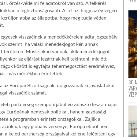
ási, őrzés-védelmi feladatokról van szó. A felkérés
Irakban a legbiztonságosabb. A cél az, hogy az év végére
ő kerüljön abba az állapotba, hogy meg tudja védeni
át.
gy egyesek visszaélnek a menedékkérelem adta jogszabályi
lyok szerint, ha valaki menedékjogot kér, annak
tt területen. Most sokan vannak, akik menedékjogot
lyenkor az eljárást lezártnak kell tekinteni, mielőtt
szágok között is egyfajta tehermegosztást eredményez,
más-más mértékben érintettek.
80 
lta az Európai Bizottságnak, dolgozzanak ki javaslatokat
VAR
ggal visszaélők számát.
VÍZ
keleti partnerség szempontjából vízválasztó lesz a májusi
 hogy Európának nemcsak politikai, hanem gazdasági
ése a programban érintett országokkal. Zajlik a
grációknak egy globális versenye, Európa ebből nem
n a keleti partnerség országaival kellene felépíteni egy