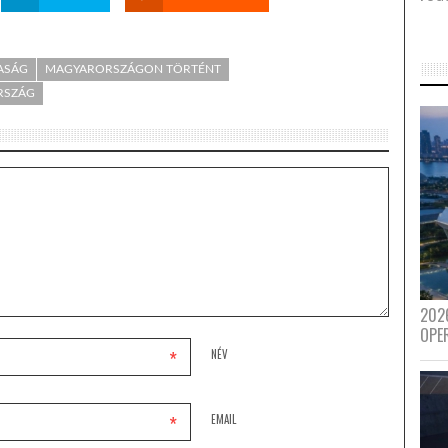
DASÁG
MAGYARORSZÁGON TÖRTÉNT
RSZÁG
202
OPE
*
NÉV
*
EMAIL