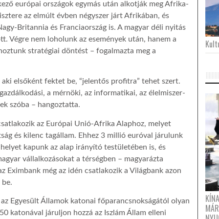
kező európai országok egymás után alkotják meg Afrika-
sztere az elmúlt évben négyszer járt Afrikában, és
Nagy-Britannia és Franciaország is. A magyar déli nyitás
pott. Végre nem loholunk az események után, hanem a
Kultu
hoztunk stratégiai döntést – fogalmazta meg a
aki elsőként fektet be, “jelentős profitra” tehet szert.
azdálkodási, a mérnöki, az informatikai, az élelmiszer-
nek szóba – hangoztatta.
satlakozik az Európai Unió-Afrika Alaphoz, melyet
ság és kilenc tagállam. Ehhez 3 millió euróval járulunk
helyet kapunk az alap irányító testületében is, és
agyar vállalkozásokat a térségben – magyarázta
s: az Eximbank még az idén csatlakozik a Világbank azon
 be.
KÍN
gy az Egyesült Államok katonai főparancsnokságától olyan
MÁR
0 katonával járuljon hozzá az Iszlám Állam elleni
NYU