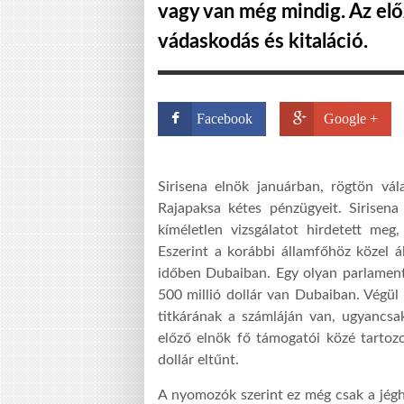
vagy van még mindig. Az elő
vádaskodás és kitaláció.
Facebook
Google +
Sirisena elnök januárban, rögtön vála
Rajapaksa kétes pénzügyeit. Sirisena
kíméletlen vizsgálatot hirdetett meg
Eszerint a korábbi államfőhöz közel á
időben Dubaiban. Egy olyan parlamenti
500 millió dollár van Dubaiban. Végül
titkárának a számláján van, ugyancs
előző elnök fő támogatói közé tartozo
dollár eltűnt.
A nyomozók szerint ez még csak a jégh