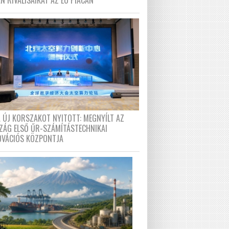
N RIVÁLISAIKAT AZ EU PIACÁN
A ÚJ KORSZAKOT NYITOTT: MEGNYÍLT AZ
ZÁG ELSŐ ŰR-SZÁMÍTÁSTECHNIKAI
OVÁCIÓS KÖZPONTJA