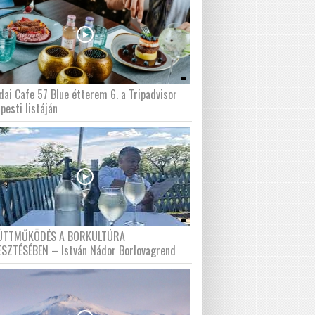
dai Cafe 57 Blue étterem 6. a Tripadvisor
pesti listáján
ÜTTMŰKÖDÉS A BORKULTÚRA
ESZTÉSÉBEN – István Nádor Borlovagrend