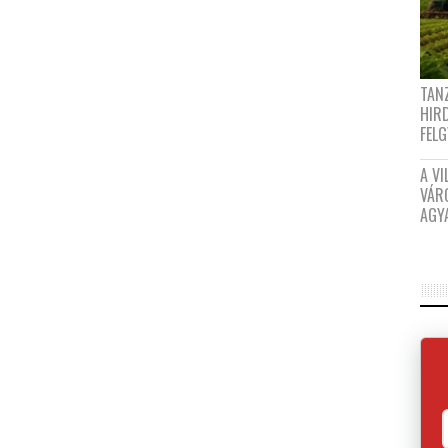
TANZ
HIR
FEL
A VI
VÁR
AGY