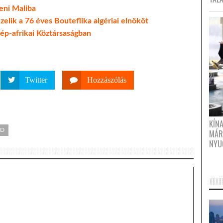
eni Maliba
elik a 76 éves Bouteflika algériai elnököt
zép-afrikai Köztársaságban
Twitter
Hozzászólás
KÍN
ÁD
MÁR
NYU