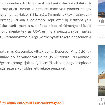
öldi számláin. Ez több mint Srí Lanka devizatartaléka. A
l folytatják tovább, a nemzeti bank volt elnökét és egy
 hogy ne hagyják el Srí Lankát. Semmisnek tekintenek egy
ormány írt alá a colomboi repülőtér új kifutópályája
Kultu
 kútba esett, mert a szerződés kétes körülmények között
, hogy megkérték az USA és India pénzügyekben jártas
 új kormányzatát a régi kormányzat fekete pénzeinek a
 hatalmas összegeket vittek volna Dubaiba. Kitalációnak
liárd dollár vándorolt volna így külföldre Srí Lankáról.
égesen támogatják az új államfőt abban, hogy leleplezze
szerezze a külföldre vitt fekete pénzeket.
HAG
i” 21 millió eurójával Franciaországban ?
TAL