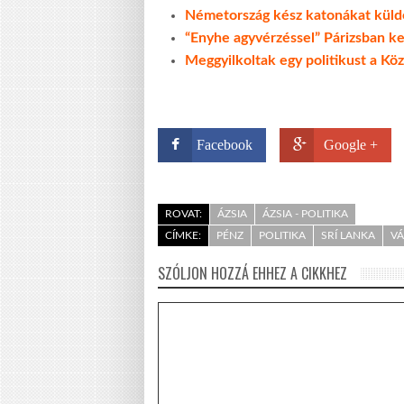
Németország kész katonákat küld
“Enyhe agyvérzéssel” Párizsban kez
Meggyilkoltak egy politikust a Kö
Facebook
Google +
ROVAT:
ÁZSIA
ÁZSIA - POLITIKA
CÍMKE:
PÉNZ
POLITIKA
SRÍ LANKA
V
SZÓLJON HOZZÁ EHHEZ A CIKKHEZ