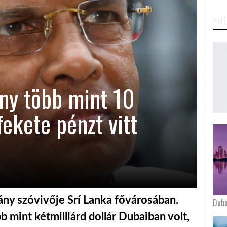
ny több mint 10
fekete pénzt vitt
rmány szóvivője Srí Lanka fővárosában.
Duba
b mint kétmilliárd dollár Dubaiban volt,