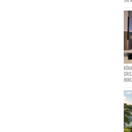
JAPÁ
KÍN
ORS
INN