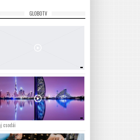
GLOBOTV
j csodái