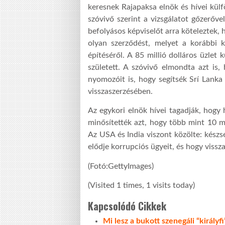
keresnek Rajapaksa elnök és hívei külf
szóvivő szerint a vizsgálatot gőzerőve
befolyásos képviselőt arra köteleztek,
olyan szerződést, melyet a korábbi k
építéséről. A 85 millió dolláros üzlet
született. A szóvivő elmondta azt is
nyomozóit is, hogy segítsék Srí Lanka
visszaszerzésében.
Az egykori elnök hívei tagadják, hogy
minősítették azt, hogy több mint 10 mil
Az USA és India viszont közölte: készs
elődje korrupciós ügyeit, és hogy vissza
(Fotó:GettyImages)
(Visited 1 times, 1 visits today)
Kapcsolódó Cikkek
Mi lesz a bukott szenegáli “királyf