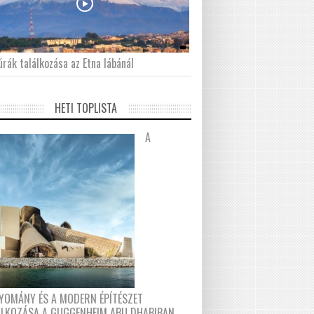
́rák találkozása az Etna lábánál
HETI TOPLISTA
A
YOMÁNY ÉS A MODERN ÉPÍTÉSZET
ÁLKOZÁSA A GUGGENHEIM ABU DHABIBAN