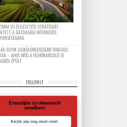
ÁNIA ÚJ FEJLESZTÉSI STRATÉGIÁT
DETETT A GAZDASÁGI NÖVEKEDÉS
GYORSÍTÁSÁRA
LÁG EGYIK LEGKÜLÖNLEGESEBB SIVATAGI
OSA – AHOL MÉG A FELHŐKARCOLÓ IS
AGBÓL ÉPÜLT
FOLLOW.IT
Értesüljön új cikkeinkről
emailben!