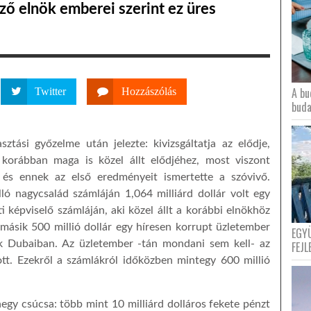
ző elnök emberei szerint ez üres
A bu
Twitter
Hozzászólás
buda
sztási győzelme után jelezte: kivizsgáltatja az elődje,
 korábban maga is közel állt elődjéhez, most viszont
, és ennek az első eredményeit ismertette a szóvivő.
lló nagycsalád számláján 1,064 milliárd dollár volt egy
 képviselő számláján, aki közel állt a korábbi elnökhöz
 másik 500 millió dollár egy híresen korrupt üzletember
EGY
ak Dubaiban. Az üzletember -tán mondani sem kell- az
FEJL
tt. Ezekről a számlákról időközben mintegy 600 millió
egy csúcsa: több mint 10 milliárd dolláros fekete pénzt