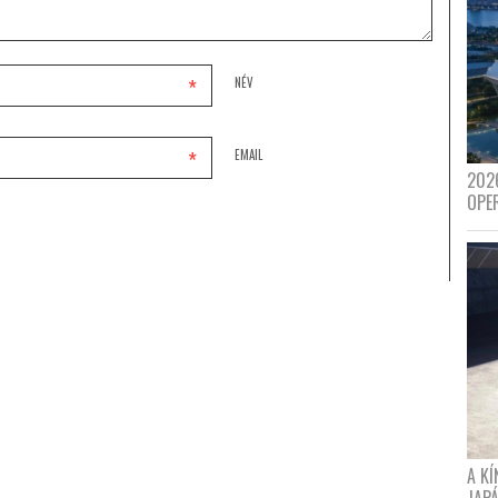
*
NÉV
*
EMAIL
202
OPE
A K