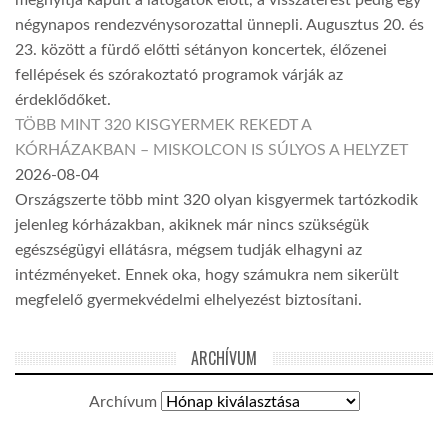
megnyitja kapuit a látogatók előtt, a visszatérést pedig egy
négynapos rendezvénysorozattal ünnepli. Augusztus 20. és
23. között a fürdő előtti sétányon koncertek, élőzenei
fellépések és szórakoztató programok várják az
érdeklődőket.
TÖBB MINT 320 KISGYERMEK REKEDT A
KÓRHÁZAKBAN – MISKOLCON IS SÚLYOS A HELYZET
2026-08-04
Országszerte több mint 320 olyan kisgyermek tartózkodik
jelenleg kórházakban, akiknek már nincs szükségük
egészségügyi ellátásra, mégsem tudják elhagyni az
intézményeket. Ennek oka, hogy számukra nem sikerült
megfelelő gyermekvédelmi elhelyezést biztosítani.
ARCHÍVUM
Archívum