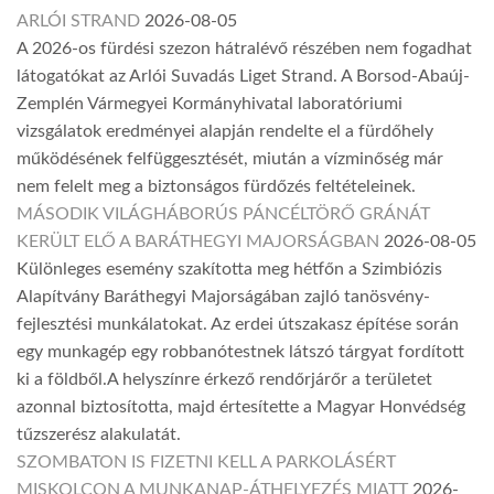
ARLÓI STRAND
2026-08-05
A 2026-os fürdési szezon hátralévő részében nem fogadhat
látogatókat az Arlói Suvadás Liget Strand. A Borsod-Abaúj-
Zemplén Vármegyei Kormányhivatal laboratóriumi
vizsgálatok eredményei alapján rendelte el a fürdőhely
működésének felfüggesztését, miután a vízminőség már
nem felelt meg a biztonságos fürdőzés feltételeinek.
MÁSODIK VILÁGHÁBORÚS PÁNCÉLTÖRŐ GRÁNÁT
KERÜLT ELŐ A BARÁTHEGYI MAJORSÁGBAN
2026-08-05
Különleges esemény szakította meg hétfőn a Szimbiózis
Alapítvány Baráthegyi Majorságában zajló tanösvény-
fejlesztési munkálatokat. Az erdei útszakasz építése során
egy munkagép egy robbanótestnek látszó tárgyat fordított
ki a földből.A helyszínre érkező rendőrjárőr a területet
azonnal biztosította, majd értesítette a Magyar Honvédség
tűzszerész alakulatát.
SZOMBATON IS FIZETNI KELL A PARKOLÁSÉRT
MISKOLCON A MUNKANAP-ÁTHELYEZÉS MIATT
2026-