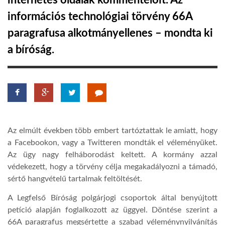
internetes oldalak kommentelőit. Az
információs technológiai törvény 66A
TROPICALMAGAZIN
paragrafusa alkotmányellenes – mondta ki
a bíróság.
GLOBOTV
AFRIKA TUDÁSTÁR
A NAP SZÉPE
Az elmúlt években több embert tartóztattak le amiatt, hogy
a Facebookon, vagy a Twitteren mondták el véleményüket.
LINKTR.EE
Az ügy nagy felháborodást keltett. A kormány azzal
védekezett, hogy a törvény célja megakadályozni a támadó,
sértő hangvételű tartalmak feltöltését.
GLOBOZSARU
A Legfelső Bíróság polgárjogi csoportok által benyújtott
petíció alapján foglalkozott az üggyel. Döntése szerint a
DOBRAVERO.HU
66A paragrafus megsértette a szabad véleménynyilvánítás