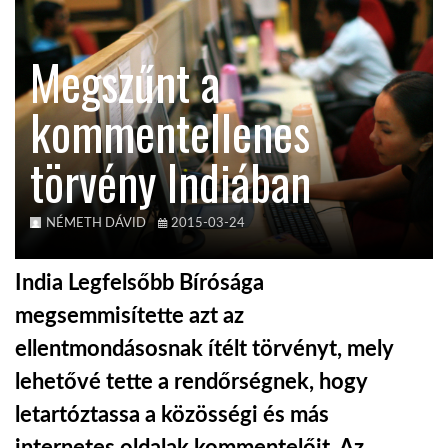
KÖZEL-KELET
Megszűnt a
kommentellenes
AUSZTRÁLIA
törvény Indiában
A VILÁG ITTHON
NÉMETH DÁVID
2015-03-24
MÉDIA
India Legfelsőbb Bírósága
megsemmisítette azt az
ellentmondásosnak ítélt törvényt, mely
GLOBOTV BP
lehetővé tette a rendőrségnek, hogy
letartóztassa a közösségi és más
HÍR3D