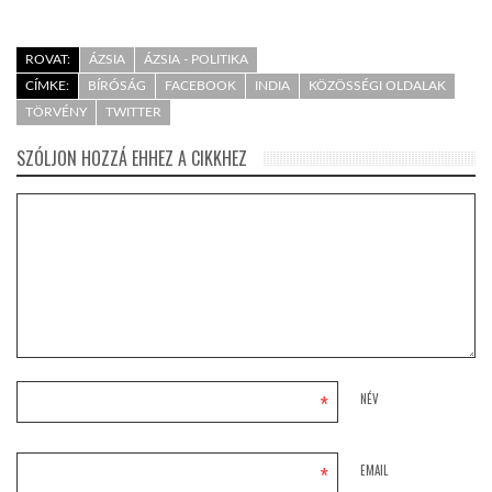
ROVAT:
ÁZSIA
ÁZSIA - POLITIKA
CÍMKE:
BÍRÓSÁG
FACEBOOK
INDIA
KÖZÖSSÉGI OLDALAK
TÖRVÉNY
TWITTER
SZÓLJON HOZZÁ EHHEZ A CIKKHEZ
*
NÉV
*
EMAIL