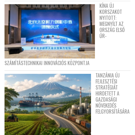
KÍNA ÚJ
KORSZAKOT
NYITOTT:
MEGNYÍLT AZ
ORSZÁG ELSŐ
ŰR-
SZÁMÍTÁSTECHNIKAI INNOVÁCIÓS KÖZPONTJA
TANZÁNIA ÚJ
FEJLESZTÉSI
STRATÉGIÁT
HIRDETETT A
GAZDASÁGI
NÖVEKEDÉS
FELGYORSÍTÁSÁRA