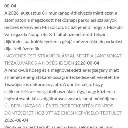
08-04
A 2026. augusztus 8-i munkanap-áthelyezés miatt ezen a
szombaton a megszokott hétköznapi parkolási szabályok
lesznek érvényben Miskolcon. Ez azt jelenti, hogy a Miskolci
Városgazda Nonprofit Kft. által üzemeltetett felszíni
díjköteles parkolóhelyeken a gépjárművezetőknek parkolási
díjat kell fizetniük.
INGYENES ESTI STRANDOLÁSSAL SEGÍTI A LAKOSOKAT
TISZAÚJVÁROS A HŐSÉG IDEJÉN
2026-08-04
A rendkívüli hőség és a megnövekedett energiaigény miatt
átmeneti energiatakarékossági intézkedéseket vezetett be
Tiszaújváros önkormányzata. A döntés célja, hogy
csökkentsék az energiafelhasználást úgy, hogy közben a
legfontosabb közszolgáltatások zavartalanul működjenek.
ÚJ BERUHÁZÁSOK ÉS TELEKÉRTÉKESÍTÉS: FONTOS
DÖNTÉSEKET HOZOTT AZ ENCSI KÉPVISELŐ-TESTÜLET
2026-08-04
Rendkívüli ülést tartott az encsi képviselő-testület, ahol