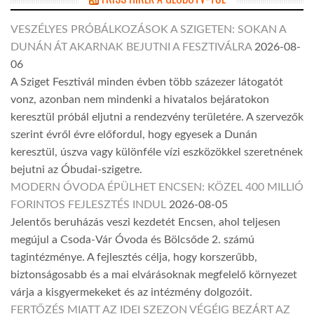
VESZÉLYES PRÓBÁLKOZÁSOK A SZIGETEN: SOKAN A
DUNÁN ÁT AKARNAK BEJUTNI A FESZTIVÁLRA
2026-08-
06
A Sziget Fesztivál minden évben több százezer látogatót
vonz, azonban nem mindenki a hivatalos bejáratokon
keresztül próbál eljutni a rendezvény területére. A szervezők
szerint évről évre előfordul, hogy egyesek a Dunán
keresztül, úszva vagy különféle vízi eszközökkel szeretnének
bejutni az Óbudai-szigetre.
MODERN ÓVODA ÉPÜLHET ENCSEN: KÖZEL 400 MILLIÓ
FORINTOS FEJLESZTÉS INDUL
2026-08-05
Jelentős beruházás veszi kezdetét Encsen, ahol teljesen
megújul a Csoda-Vár Óvoda és Bölcsőde 2. számú
tagintézménye. A fejlesztés célja, hogy korszerűbb,
biztonságosabb és a mai elvárásoknak megfelelő környezet
várja a kisgyermekeket és az intézmény dolgozóit.
FERTŐZÉS MIATT AZ IDEI SZEZON VÉGÉIG BEZÁRT AZ