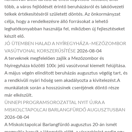
több, a város fejlődését érintő beruházásról és lakóövezeti
telkek értékesítéséről született döntés. Az önkormányzat
célja, hogy a rendelkezésre álló forrásokat a lehető
leghatékonyabban használja fel, miközben új fejlesztéseket
készít elő.
JÓ ÜTEMBEN HALAD A NYÍREGYHÁZA–MEZŐZOMBOR
VASÚTVONAL KORSZERŰSÍTÉSE
2026-08-04
A terveknek megfelelően zajlik a Mezőzombor és
Nyíregyháza közötti 100c jelű vasútvonal kiemelt felújítása.
A május végén elindított beruházás augusztus végéig tart, és
a rendkívüli nyári hőség sem akadályozta a kivitelezést.A
munkálatok során a hosszúsínek cseréjének döntő része
már elkészült.
ÜNNEPI PROGRAMSOROZATTAL NYIT ÚJRA A
MISKOLCTAPOLCAI BARLANGFÜRDŐ AUGUSZTUSBAN
2026-08-04
A Miskolctapolcai Barlangfürdő augusztus 20-án ismét