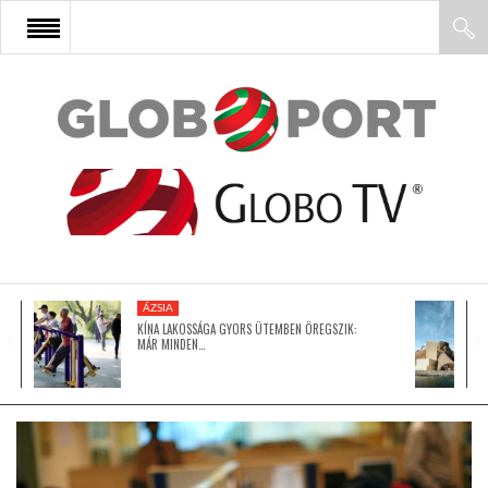
FŐOLDAL
AFRIKA
EURÓPA
ÁZSIA
ÁZSIA
KÍNA LAKOSSÁGA GYORS ÜTEMBEN ÖREGSZIK:
MÁR MINDEN…
ÉSZAK-AMERIKA
LATIN-AMERIKA