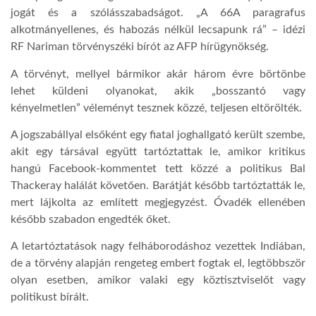
jogát és a szólásszabadságot. „A 66A paragrafus
alkotmányellenes, és habozás nélkül lecsapunk rá” – idézi
LATIMO.HU
RF Nariman törvényszéki bírót az AFP hírügynökség.
A törvényt, mellyel bármikor akár három évre börtönbe
GLOBOBOOK
lehet küldeni olyanokat, akik „bosszantó vagy
kényelmetlen” véleményt tesznek közzé, teljesen eltörölték.
A jogszabállyal elsőként egy fiatal joghallgató került szembe,
akit egy társával együtt tartóztattak le, amikor kritikus
hangú Facebook-kommentet tett közzé a politikus Bal
Thackeray halálát követően. Barátját később tartóztatták le,
mert lájkolta az említett megjegyzést. Óvadék ellenében
később szabadon engedték őket.
A letartóztatások nagy felháborodáshoz vezettek Indiában,
de a törvény alapján rengeteg embert fogtak el, legtöbbször
olyan esetben, amikor valaki egy köztisztviselőt vagy
politikust bírált.