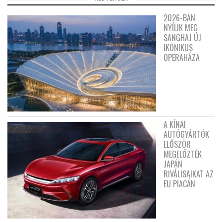
2026-BAN
NYÍLIK MEG
SANGHAJ ÚJ
IKONIKUS
OPERAHÁZA
A KÍNAI
AUTÓGYÁRTÓK
ELŐSZÖR
MEGELŐZTÉK
JAPÁN
RIVÁLISAIKAT AZ
EU PIACÁN