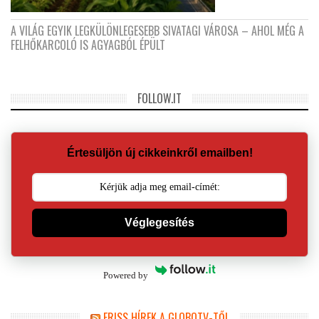
A VILÁG EGYIK LEGKÜLÖNLEGESEBB SIVATAGI VÁROSA – AHOL MÉG A
FELHŐKARCOLÓ IS AGYAGBÓL ÉPÜLT
FOLLOW.IT
Értesüljön új cikkeinkről emailben!
Véglegesítés
Powered by
FRISS HÍREK A GLOBOTV-TŐL