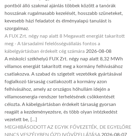
pontból álló szakmai ajánlás többek között a tanórák
hosszának rugalmasabb kezelését, hosszabb szüneteket,
kevesebb házi feladatot és élményalapú tanulást is
szorgalmaz.
A FUX Zrt. négy nap alatt 8 Megawatt energiát takarított
meg - A társadalmi felelősségvállalás fontos a
kábelgyártásban érdekelt cég számára
2026-08-08
A miskolci székhelyű FUX Zrt. négy nap alatt 8,32 MWh
villamos energiát takarított meg a kormány felhívásához
csatlakozva. A szabad és szigetelt vezetékek gyártásával
foglalkozó társaság csatlakozott a kormány azon
felhívásához, amely az országos hőhullám idején a
villamosenergia-rendszer terhelésének csökkentését
célozta. A kábelgyártásban érdekelt társaság gyorsan
reagált a kezdeményezésre, és több olyan intézkedést
vezetett be, […]
MEGHIBÁSODOTT AZ EGYIK FŐVEZETÉK, DE EGYELŐRE
NINCS VESZÉLYBEN ÓZD IVÓVÍZELLÁTÁSA
2026-08-07