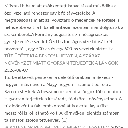
Műszaki hiba miatt csökkentett kapacitással működik az
ózdi vízellátó rendszer egyik fő távvezetéke. A
meghibásodás miatt az ivóvíztároló medencék feltöltése is
nehezebbé vált, a hiba elhárításán azonban már dolgoznak a
szakemberek.A kormány augusztus 7-i hőségriasztási
gyorsjelentése szerint Ózd biztonságos vízellátását két
távvezeték, egy 500-as és egy 600-as vezeték biztosítja.
TŰZ ÜTÖTT KI A BEKECSI-HEGYEN, A SZÁRAZ
NÖVÉNYZET MIATT GYORSAN TERJEDTEK A LÁNGOK
2026-08-07
Tűz keletkezett pénteken a délelőtti órákban a Bekecsi-
hegyen, más néven a Nagy-hegyen – számolt be róla a
Szerencsi Hírek. A beszámoló szerint a lángok több ponton
is gyorsan terjedtek a kiszáradt, földközeli növényzetben. A
tűz időnként a fák lombkoronáját is elérte, így a füst
messziről is jól látható volt. A környéken jelentős számban
találhatók szőlőültetvények, […]
BŐVÍTENÉ NAPERŐMŰVÉT A MISKOLCI EGYETEM
2026-