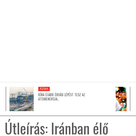
KÖZEL-KELET
AUSZTRÁLIA
A VILÁG ITTHON
MÉDIA
ÁZSIA
KÍNA ÚJABB ÓRIÁSI LÉPÉST TESZ AZ
ATOMENERGIA…
GLOBOTV BP
Útleírás: Iránban élő
HÍR3D