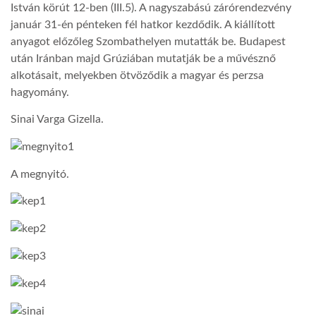
István körút 12-ben (III.5). A nagyszabású zárórendezvény
január 31-én pénteken fél hatkor kezdődik. A kiállított
LATIMO.HU
anyagot előzőleg Szombathelyen mutatták be. Budapest
után Iránban majd Grúziában mutatják be a művésznő
alkotásait, melyekben ötvöződik a magyar és perzsa
GLOBOBOOK
hagyomány.
Sinai Varga Gizella.
A megnyitó.