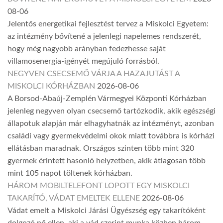
08-06
Jelentős energetikai fejlesztést tervez a Miskolci Egyetem:
az intézmény bővítené a jelenlegi napelemes rendszerét,
hogy még nagyobb arányban fedezhesse saját
villamosenergia-igényét megújuló forrásból.
NEGYVEN CSECSEMŐ VÁRJA A HAZAJUTÁST A
MISKOLCI KÓRHÁZBAN
2026-08-06
A Borsod-Abaúj-Zemplén Vármegyei Központi Kórházban
jelenleg negyven olyan csecsemő tartózkodik, akik egészségi
állapotuk alapján már elhagyhatnák az intézményt, azonban
családi vagy gyermekvédelmi okok miatt továbbra is kórházi
ellátásban maradnak. Országos szinten több mint 320
gyermek érintett hasonló helyzetben, akik átlagosan több
mint 105 napot töltenek kórházban.
HÁROM MOBILTELEFONT LOPOTT EGY MISKOLCI
TAKARÍTÓ, VÁDAT EMELTEK ELLENE
2026-08-06
Vádat emelt a Miskolci Járási Ügyészség egy takarítóként
dolgozó nő ellen, aki a vád szerint munka közben három