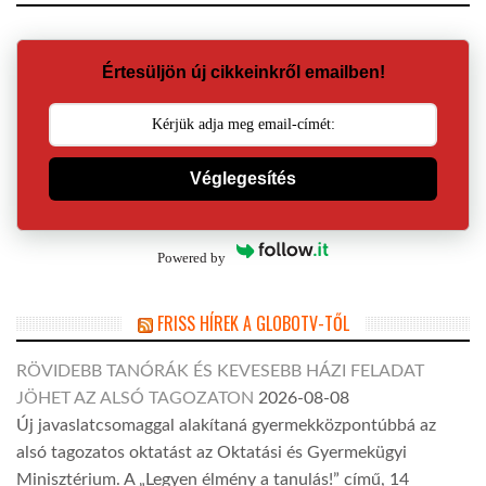
Értesüljön új cikkeinkről emailben!
Véglegesítés
Powered by
FRISS HÍREK A GLOBOTV-TŐL
RÖVIDEBB TANÓRÁK ÉS KEVESEBB HÁZI FELADAT
JÖHET AZ ALSÓ TAGOZATON
2026-08-08
Új javaslatcsomaggal alakítaná gyermekközpontúbbá az
alsó tagozatos oktatást az Oktatási és Gyermekügyi
Minisztérium. A „Legyen élmény a tanulás!” című, 14