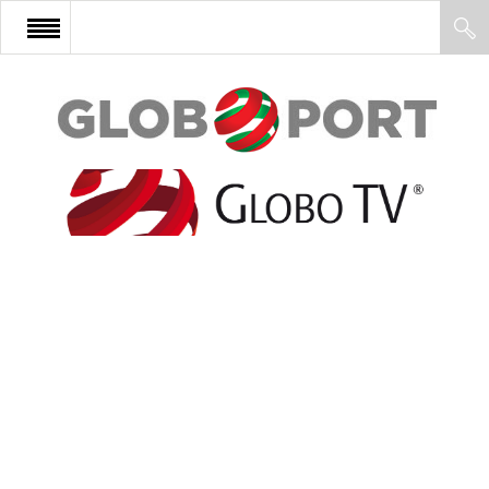
FŐOLDAL
AFRIKA
EURÓPA
ÁZSIA
ÉSZAK-AMERIKA
LATIN-AMERIKA