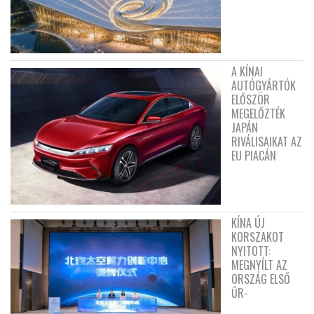
A KÍNAI
AUTÓGYÁRTÓK
ELŐSZÖR
MEGELŐZTÉK
JAPÁN
RIVÁLISAIKAT AZ
EU PIACÁN
KÍNA ÚJ
KORSZAKOT
NYITOTT:
MEGNYÍLT AZ
ORSZÁG ELSŐ
ŰR-