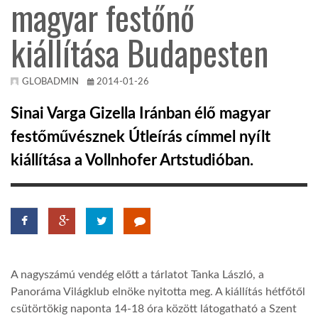
magyar festőnő
TROPICALMAGAZIN
kiállítása Budapesten
GLOBOTV
GLOBADMIN
2014-01-26
Sinai Varga Gizella Iránban élő magyar
AFRIKA TUDÁSTÁR
festőművésznek Útleírás címmel nyílt
kiállítása a Vollnhofer Artstudióban.
A NAP SZÉPE
LINKTR.EE
GLOBOZSARU
A nagyszámú vendég előtt a tárlatot Tanka László, a
Panoráma Világklub elnöke nyitotta meg. A kiállítás hétfőtől
DOBRAVERO.HU
csütörtökig naponta 14-18 óra között látogatható a Szent