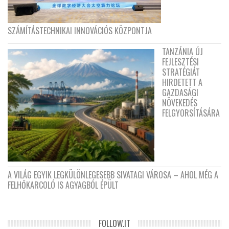
SZÁMÍTÁSTECHNIKAI INNOVÁCIÓS KÖZPONTJA
TANZÁNIA ÚJ
FEJLESZTÉSI
STRATÉGIÁT
HIRDETETT A
GAZDASÁGI
NÖVEKEDÉS
FELGYORSÍTÁSÁRA
A VILÁG EGYIK LEGKÜLÖNLEGESEBB SIVATAGI VÁROSA – AHOL MÉG A
FELHŐKARCOLÓ IS AGYAGBÓL ÉPÜLT
FOLLOW.IT