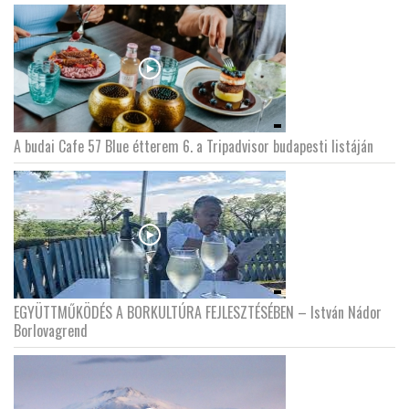
A budai Cafe 57 Blue étterem 6. a Tripadvisor budapesti listáján
EGYÜTTMŰKÖDÉS A BORKULTÚRA FEJLESZTÉSÉBEN – István Nádor
Borlovagrend