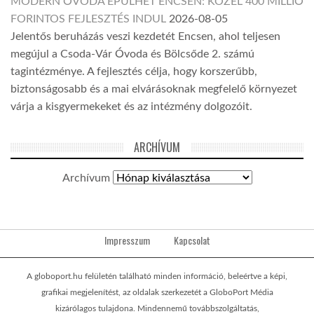
MODERN ÓVODA ÉPÜLHET ENCSEN: KÖZEL 400 MILLIÓ
FORINTOS FEJLESZTÉS INDUL
2026-08-05
Jelentős beruházás veszi kezdetét Encsen, ahol teljesen
megújul a Csoda-Vár Óvoda és Bölcsőde 2. számú
tagintézménye. A fejlesztés célja, hogy korszerűbb,
biztonságosabb és a mai elvárásoknak megfelelő környezet
várja a kisgyermekeket és az intézmény dolgozóit.
ARCHÍVUM
Archívum
Impresszum
Kapcsolat
A globoport.hu felületén található minden információ, beleértve a képi,
grafikai megjelenítést, az oldalak szerkezetét a GloboPort Média
kizárólagos tulajdona. Mindennemű továbbszolgáltatás,