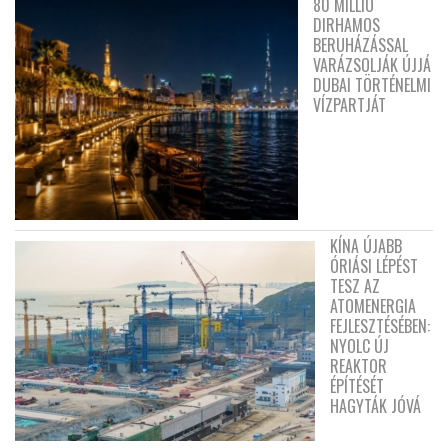
80 MILLIÓ
DIRHAMOS
BERUHÁZÁSSAL
VARÁZSOLJÁK ÚJJÁ
DUBAI TÖRTÉNELMI
VÍZPARTJÁT
KÍNA ÚJABB
ÓRIÁSI LÉPÉST
TESZ AZ
ATOMENERGIA
FEJLESZTÉSÉBEN:
NYOLC ÚJ
REAKTOR
ÉPÍTÉSÉT
HAGYTÁK JÓVÁ