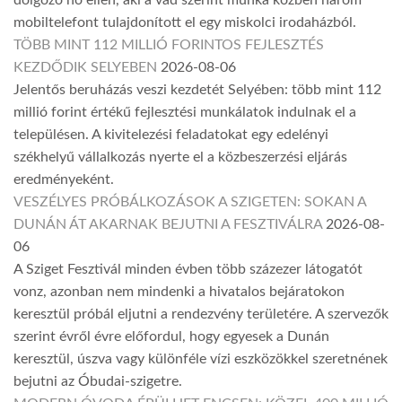
mobiltelefont tulajdonított el egy miskolci irodaházból.
TÖBB MINT 112 MILLIÓ FORINTOS FEJLESZTÉS
KEZDŐDIK SELYEBEN
2026-08-06
Jelentős beruházás veszi kezdetét Selyében: több mint 112
millió forint értékű fejlesztési munkálatok indulnak el a
településen. A kivitelezési feladatokat egy edelényi
székhelyű vállalkozás nyerte el a közbeszerzési eljárás
eredményeként.
VESZÉLYES PRÓBÁLKOZÁSOK A SZIGETEN: SOKAN A
DUNÁN ÁT AKARNAK BEJUTNI A FESZTIVÁLRA
2026-08-
06
A Sziget Fesztivál minden évben több százezer látogatót
vonz, azonban nem mindenki a hivatalos bejáratokon
keresztül próbál eljutni a rendezvény területére. A szervezők
szerint évről évre előfordul, hogy egyesek a Dunán
keresztül, úszva vagy különféle vízi eszközökkel szeretnének
bejutni az Óbudai-szigetre.