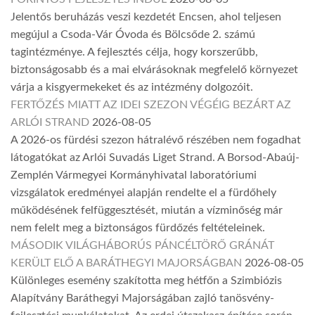
Jelentős beruházás veszi kezdetét Encsen, ahol teljesen
megújul a Csoda-Vár Óvoda és Bölcsőde 2. számú
tagintézménye. A fejlesztés célja, hogy korszerűbb,
biztonságosabb és a mai elvárásoknak megfelelő környezet
várja a kisgyermekeket és az intézmény dolgozóit.
FERTŐZÉS MIATT AZ IDEI SZEZON VÉGÉIG BEZÁRT AZ
ARLÓI STRAND
2026-08-05
A 2026-os fürdési szezon hátralévő részében nem fogadhat
látogatókat az Arlói Suvadás Liget Strand. A Borsod-Abaúj-
Zemplén Vármegyei Kormányhivatal laboratóriumi
vizsgálatok eredményei alapján rendelte el a fürdőhely
működésének felfüggesztését, miután a vízminőség már
nem felelt meg a biztonságos fürdőzés feltételeinek.
MÁSODIK VILÁGHÁBORÚS PÁNCÉLTÖRŐ GRÁNÁT
KERÜLT ELŐ A BARÁTHEGYI MAJORSÁGBAN
2026-08-05
Különleges esemény szakította meg hétfőn a Szimbiózis
Alapítvány Baráthegyi Majorságában zajló tanösvény-