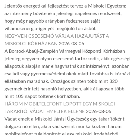
Jelentős energetikai fejlesztést tervez a Miskolci Egyetem:
az intézmény bővítené a jelenlegi napelemes rendszerét,
hogy még nagyobb arányban fedezhesse saját
villamosenergia-igényét megújuló forrásból.
NEGYVEN CSECSEMŐ VÁRJA A HAZAJUTÁST A
MISKOLCI KÓRHÁZBAN
2026-08-06
A Borsod-Abaúj-Zemplén Vármegyei Központi Kórházban
jelenleg negyven olyan csecsemő tartózkodik, akik egészségi
állapotuk alapján már elhagyhatnák az intézményt, azonban
családi vagy gyermekvédelmi okok miatt továbbra is kórházi
ellátásban maradnak. Országos szinten több mint 320
gyermek érintett hasonló helyzetben, akik átlagosan több
mint 105 napot töltenek kórházban.
HÁROM MOBILTELEFONT LOPOTT EGY MISKOLCI
TAKARÍTÓ, VÁDAT EMELTEK ELLENE
2026-08-06
Vádat emelt a Miskolci Járási Ügyészség egy takarítóként
dolgozó nő ellen, aki a vád szerint munka közben három
mobiltelefont tulajdonított el egy miskolci irodaházból.