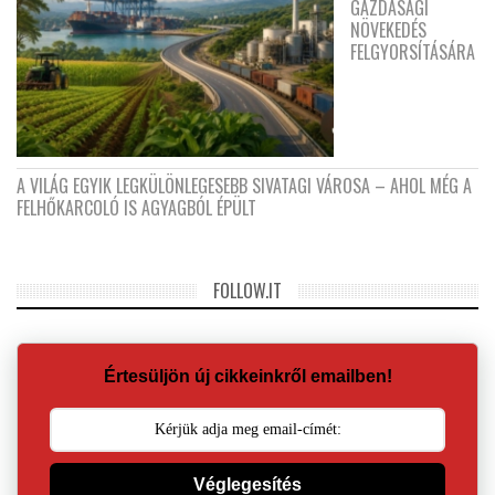
GAZDASÁGI
NÖVEKEDÉS
FELGYORSÍTÁSÁRA
A VILÁG EGYIK LEGKÜLÖNLEGESEBB SIVATAGI VÁROSA – AHOL MÉG A
FELHŐKARCOLÓ IS AGYAGBÓL ÉPÜLT
FOLLOW.IT
Értesüljön új cikkeinkről emailben!
Véglegesítés