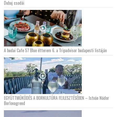
Dubaj csodái
A budai Cafe 57 Blue étterem 6. a Tripadvisor budapesti listáján
EGYÜTTMŰKÖDÉS A BORKULTÚRA FEJLESZTÉSÉBEN – István Nádor
Borlovagrend