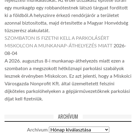
fejlesztési munkálatokat. Az erdei útszakasz építése során
egy munkagép egy robbanótestnek látszó tárgyat fordított
ki a földből.A helyszínre érkező rendőrjárőr a területet
azonnal biztosította, majd értesítette a Magyar Honvédség
tűzszerész alakulatát.
SZOMBATON IS FIZETNI KELL A PARKOLÁSÉRT
MISKOLCON A MUNKANAP-ÁTHELYEZÉS MIATT
2026-
08-04
A 2026. augusztus 8-i munkanap-áthelyezés miatt ezen a
szombaton a megszokott hétköznapi parkolási szabályok
lesznek érvényben Miskolcon. Ez azt jelenti, hogy a Miskolci
Városgazda Nonprofit Kft. által üzemeltetett felszíni
díjköteles parkolóhelyeken a gépjárművezetőknek parkolási
díjat kell fizetniük.
ARCHÍVUM
Archívum