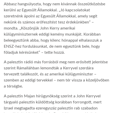
Abbasz hangsúlyozta, hogy nem kívánnak összeütközésbe
kerülni az Egyesült Államokkal. „Jó kapcsolatokat
LATIMO.HU
szeretnénk ápolni az Egyesült Államokkal, amely segít
nekünk és számos erőfeszítést tesz érdekünkben” –
GLOBOBOOK
mondta. „Köszönjük John Kerry amerikai
külügyminiszternek eddigi kemény munkáját. Korábban
beleegyeztünk abba, hogy kilenc hónappal elhalasszuk a
ENSZ-hez fordulásunkat, de nem egyeztünk bele, hogy
föladjuk kérésünket” – tette hozzá.
A palesztin rádió más forrásból meg nem erősített jelentése
szerint Rámalláhban lemondták a Kerryvel szerdára
tervezett találkozót, és az amerikai külügyminiszter –
szemben az eddigi tervekkel – nem tér vissza a közeljövőben
a térségbe.
A palesztin Majan hírügynökség szerint a John Kerryvel
tárgyaló palesztin küldöttség korábban forrongott, mert
Izrael megtagadta ezeregyszáz palesztin rab szabadon