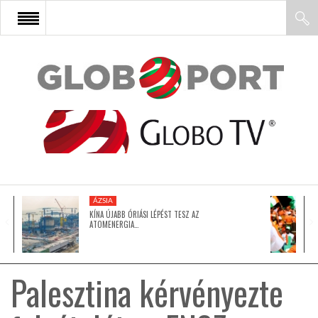
FŐOLDAL
AFRIKA
EURÓPA
ÁZSIA
ÁZSIA
KÍNA ÚJABB ÓRIÁSI LÉPÉST TESZ AZ
ATOMENERGIA…
ÉSZAK-AMERIKA
Palesztina kérvényezte
LATIN-AMERIKA