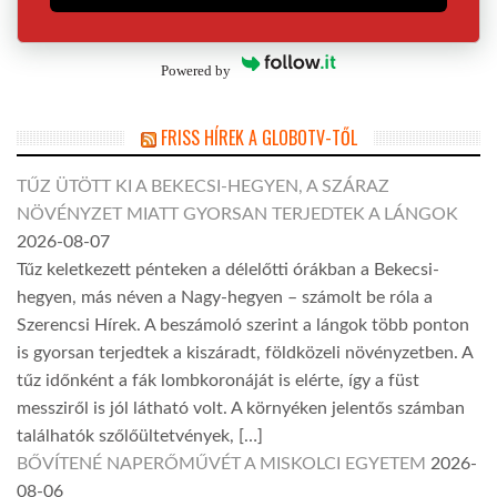
Powered by
FRISS HÍREK A GLOBOTV-TŐL
TŰZ ÜTÖTT KI A BEKECSI-HEGYEN, A SZÁRAZ
NÖVÉNYZET MIATT GYORSAN TERJEDTEK A LÁNGOK
2026-08-07
Tűz keletkezett pénteken a délelőtti órákban a Bekecsi-
hegyen, más néven a Nagy-hegyen – számolt be róla a
Szerencsi Hírek. A beszámoló szerint a lángok több ponton
is gyorsan terjedtek a kiszáradt, földközeli növényzetben. A
tűz időnként a fák lombkoronáját is elérte, így a füst
messziről is jól látható volt. A környéken jelentős számban
találhatók szőlőültetvények, […]
BŐVÍTENÉ NAPERŐMŰVÉT A MISKOLCI EGYETEM
2026-
08-06