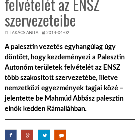
felvételét az ENSZ
szervezeteibe
KÖZEL-KELET
AUSZTRÁLIA
TAKÁCS ANITA
2014-04-02
A palesztin vezetés egyhangúlag úgy
A VILÁG ITTHON
döntött, hogy kezdeményezi a Palesztin
Autonóm területek felvételét az ENSZ
MÉDIA
több szakosított szervezetébe, illetve
nemzetközi egyezmények tagjai közé –
jelentette be Mahmúd Abbász palesztin
elnök kedden Rámalláhban.
GLOBOTV BP
HÍR3D