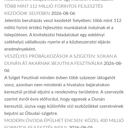
TÖBB MINT 112 MILLIÓ FORINTOS FEJLESZTÉS
KEZDŐDIK SELYEBEN
2026-08-06
Jelentős beruházás veszi kezdetét Selyében: több mint 112
millió forint értékű fejlesztési munkálatok indulnak el a
településen. A kivitelezési feladatokat egy edelényi
székhelyű vállalkozás nyerte el a közbeszerzési eljárás
eredményeként.
VESZÉLYES PRÓBÁLKOZÁSOK A SZIGETEN: SOKAN A
DUNÁN ÁT AKARNAK BEJUTNI A FESZTIVÁLRA
2026-08-
06
A Sziget Fesztivál minden évben több százezer látogatót
vonz, azonban nem mindenki a hivatalos bejáratokon
keresztül próbál eljutni a rendezvény területére. A szervezők
szerint évről évre előfordul, hogy egyesek a Dunán
keresztül, úszva vagy különféle vízi eszközökkel szeretnének
bejutni az Óbudai-szigetre.
MODERN ÓVODA ÉPÜLHET ENCSEN: KÖZEL 400 MILLIÓ
FORINTOS FEJLESZTÉS INDUL
2026-08-05