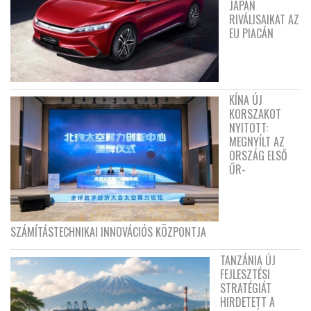
JAPÁN
RIVÁLISAIKAT AZ
EU PIACÁN
KÍNA ÚJ
KORSZAKOT
NYITOTT:
MEGNYÍLT AZ
ORSZÁG ELSŐ
ŰR-
SZÁMÍTÁSTECHNIKAI INNOVÁCIÓS KÖZPONTJA
TANZÁNIA ÚJ
FEJLESZTÉSI
STRATÉGIÁT
HIRDETETT A