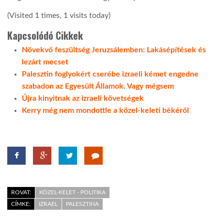
(Visited 1 times, 1 visits today)
Kapcsolódó Cikkek
Növekvő feszültség Jeruzsálemben: Lakásépítések és
lezárt mecset
Palesztin foglyokért cserébe izraeli kémet engedne
szabadon az Egyesült Államok. Vagy mégsem
Újra kinyitnak az izraeli követségek
Kerry még nem mondottle a közel-keleti békéről
ROVAT:
KÖZEL-KELET - POLITIKA
CÍMKE:
IZRAEL
PALESZTINA