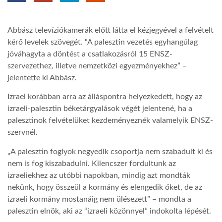
TROPICALMAGAZIN
Abbász televíziókamerák előtt látta el kézjegyével a felvételt
kérő levelek szövegét. “A palesztin vezetés egyhangúlag
GLOBOTV
jóváhagyta a döntést a csatlakozásról 15 ENSZ-
szervezethez, illetve nemzetközi egyezményekhez” –
jelentette ki Abbász.
AFRIKA TUDÁSTÁR
Izrael korábban arra az álláspontra helyezkedett, hogy az
izraeli-palesztin béketárgyalások végét jelentené, ha a
A NAP SZÉPE
palesztinok felvételüket kezdeményeznék valamelyik ENSZ-
szervnél.
LINKTR.EE
„A palesztin foglyok negyedik csoportja nem szabadult ki és
nem is fog kiszabadulni. Kilencszer fordultunk az
izraeliekhez az utóbbi napokban, mindig azt mondták
GLOBOZSARU
nekünk, hogy összeül a kormány és elengedik őket, de az
izraeli kormány mostanáig nem ülésezett” – mondta a
palesztin elnök, aki az “izraeli közönnyel” indokolta lépését.
DOBRAVERO.HU