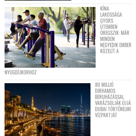
KÍNA
LAKOSSÁGA
GYORS
ÜTEMBEN
ÖREGSZIK: MÁR
MINDEN
NEGYEDIK EMBER
KÖZELÍT A
NYUGDÍJKORHOZ
80 MILLIÓ
DIRHAMOS
BERUHÁZÁSSAL
VARÁZSOLJÁK ÚJJÁ
DUBAI TÖRTÉNELMI
VÍZPARTJÁT