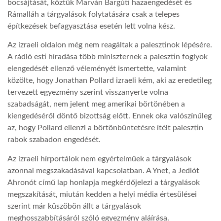
bocsájtását, köztük Marván Bargúti hazaengedését és
Rámalláh a tárgyalások folytatására csak a telepes
építkezések befagyasztása esetén lett volna kész.
Az izraeli oldalon még nem reagáltak a palesztinok lépésére.
A rádió esti híradása több miniszternek a palesztin foglyok
elengedését ellenző véleményét ismertette, valamint
közölte, hogy Jonathan Pollard izraeli kém, aki az eredetileg
tervezett egyezmény szerint visszanyerte volna
szabadságát, nem jelent meg amerikai börtönében a
kiengedéséről döntő bizottság előtt. Ennek oka valószínűleg
az, hogy Pollard ellenzi a börtönbüntetésre ítélt palesztin
rabok szabadon engedését.
Az izraeli hírportálok nem egyértelműek a tárgyalások
azonnal megszakadásával kapcsolatban. A Ynet, a Jediót
Ahronót című lap honlapja megkérdőjelezi a tárgyalások
megszakítását, miután kedden a helyi média értesülései
szerint már küszöbön állt a tárgyalások
meghosszabbításáról szóló egyezmény aláírása.