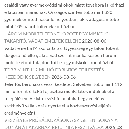
családi vagy gyermekvédelmi okok miatt továbbra is kórházi
ellátásban maradnak. Országos szinten több mint 320
gyermek érintett hasonló helyzetben, akik átlagosan több
mint 105 napot töltenek kórházban.
HÁROM MOBILTELEFONT LOPOTT EGY MISKOLCI
TAKARÍTÓ, VÁDAT EMELTEK ELLENE
2026-08-06
Vádat emelt a Miskolci Járási Ügyészség egy takarítóként
dolgozó nő ellen, aki a vád szerint munka közben három
mobiltelefont tulajdonított el egy miskolci irodaházból.
TÖBB MINT 112 MILLIÓ FORINTOS FEJLESZTÉS
KEZDŐDIK SELYEBEN
2026-08-06
Jelentős beruházás veszi kezdetét Selyében: több mint 112
millió forint értékű fejlesztési munkálatok indulnak el a
településen. A kivitelezési feladatokat egy edelényi
székhelyű vállalkozás nyerte el a közbeszerzési eljárás
eredményeként.
VESZÉLYES PRÓBÁLKOZÁSOK A SZIGETEN: SOKAN A
DUNÁN ÁT AKARNAK BEJUTNI A FESZTIVÁLRA
2026-08-