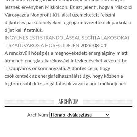
lesznek érvényben Miskolcon. Ez azt jelenti, hogy a Miskolci
Városgazda Nonprofit Kft. által üzemeltetett felszíni
díjköteles parkolóhelyeken a gépjárművezetőknek parkolási
díjat kell fizetniük.
INGYENES ESTI STRANDOLÁSSAL SEGÍTI A LAKOSOKAT
TISZAÚJVÁROS A HŐSÉG IDEJÉN
2026-08-04
A rendkívüli hőség és a megnövekedett energiaigény miatt
átmeneti energiatakarékossági intézkedéseket vezetett be
Tiszaújváros önkormányzata. A döntés célja, hogy
csökkentsék az energiafelhasználást úgy, hogy közben a
legfontosabb közszolgáltatások zavartalanul működjenek.
ARCHÍVUM
Archívum