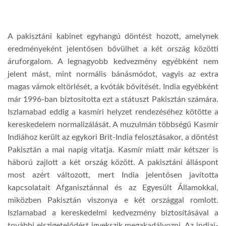
TROPICALMAGAZIN
A pakisztáni kabinet egyhangú döntést hozott, amelynek
eredményeként jelentősen bővülhet a két ország közötti
GLOBOTV
áruforgalom. A legnagyobb kedvezmény egyébként nem
jelent mást, mint normális bánásmódot, vagyis az extra
AFRIKA TUDÁSTÁR
magas vámok eltörlését, a kvóták bővítését. India egyébként
már 1996-ban biztosította ezt a státuszt Pakisztán számára.
Iszlamabad eddig a kasmíri helyzet rendezéséhez kötötte a
A NAP SZÉPE
kereskedelem normalizálását. A muzulmán többségű Kasmír
Indiához került az egykori Brit-India felosztásakor, a döntést
Pakisztán a mai napig vitatja. Kasmír miatt már kétszer is
LINKTR.EE
háború zajlott a két ország között. A pakisztáni álláspont
most azért változott, mert India jelentősen javította
GLOBOZSARU
kapcsolatait Afganisztánnal és az Egyesült Államokkal,
miközben Pakisztán viszonya e két országgal romlott.
Iszlamabad a kereskedelmi kedvezmény biztosításával a
DOBRAVERO.HU
további elszigetelődést igyekszik megakadályozni. Az indiai-