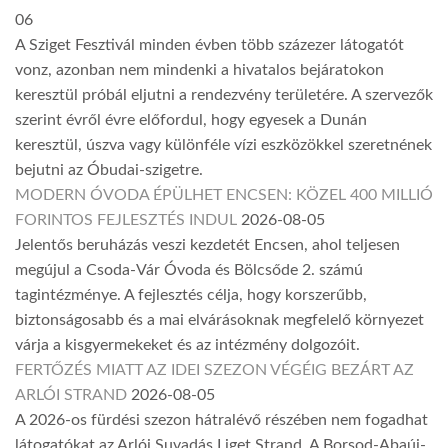
06
A Sziget Fesztivál minden évben több százezer látogatót
vonz, azonban nem mindenki a hivatalos bejáratokon
keresztül próbál eljutni a rendezvény területére. A szervezők
szerint évről évre előfordul, hogy egyesek a Dunán
keresztül, úszva vagy különféle vízi eszközökkel szeretnének
bejutni az Óbudai-szigetre.
MODERN ÓVODA ÉPÜLHET ENCSEN: KÖZEL 400 MILLIÓ
FORINTOS FEJLESZTÉS INDUL
2026-08-05
Jelentős beruházás veszi kezdetét Encsen, ahol teljesen
megújul a Csoda-Vár Óvoda és Bölcsőde 2. számú
tagintézménye. A fejlesztés célja, hogy korszerűbb,
biztonságosabb és a mai elvárásoknak megfelelő környezet
várja a kisgyermekeket és az intézmény dolgozóit.
FERTŐZÉS MIATT AZ IDEI SZEZON VÉGÉIG BEZÁRT AZ
ARLÓI STRAND
2026-08-05
A 2026-os fürdési szezon hátralévő részében nem fogadhat
látogatókat az Arlói Suvadás Liget Strand. A Borsod-Abaúj-