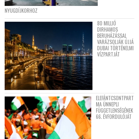
NYUGDÍJKORHOZ
80 MILLIÓ
DIRHAMOS
BERUHÁZÁSSAL
VARÁZSOLJÁK ÚJJÁ
DUBAI TÖRTÉNELMI
VÍZPARTJÁT
ELEFÁNTCSONTPART
MA ÜNNEPLI
FÜGGETLENSÉGÉNEK
66. ÉVFORDULÓJÁT