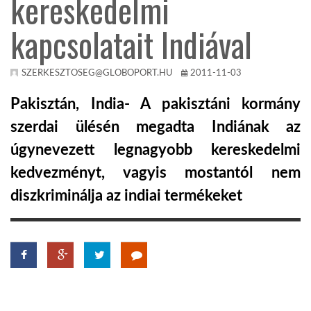
kereskedelmi
kapcsolatait Indiával
KÖZEL-KELET
AUSZTRÁLIA
SZERKESZTOSEG@GLOBOPORT.HU
2011-11-03
Pakisztán, India- A pakisztáni kormány
A VILÁG ITTHON
szerdai ülésén megadta Indiának az
úgynevezett legnagyobb kereskedelmi
MÉDIA
kedvezményt, vagyis mostantól nem
diszkriminálja az indiai termékeket
GLOBOTV BP
HÍR3D