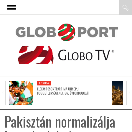
FŐOLDAL
AFRIKA
EURÓPA
AFRIKA
ÁZSIA
ELEFÁNTCSONTPART MA ÜNNEPLI
FÜGGETLENSÉGÉNEK 66. ÉVFORDULÓJÁT
ÉSZAK-AMERIKA
Pakisztán normalizálja
LATIN-AMERIKA