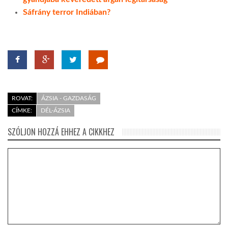
Sáfrány terror Indiában?
ROVAT:
ÁZSIA - GAZDASÁG
CÍMKE:
DÉL-ÁZSIA
SZÓLJON HOZZÁ EHHEZ A CIKKHEZ