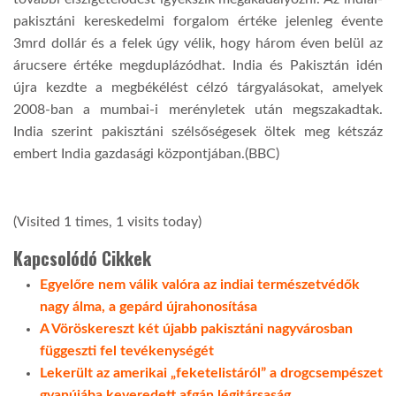
pakisztáni kereskedelmi forgalom értéke jelenleg évente
LATIMO.HU
3mrd dollár és a felek úgy vélik, hogy három éven belül az
árucsere értéke megduplázódhat. India és Pakisztán idén
újra kezdte a megbékélést célzó tárgyalásokat, amelyek
GLOBOBOOK
2008-ban a mumbai-i merényletek után megszakadtak.
India szerint pakisztáni szélsőségesek öltek meg kétszáz
embert India gazdasági központjában.(BBC)
(Visited 1 times, 1 visits today)
Kapcsolódó Cikkek
Egyelőre nem válik valóra az indiai természetvédők
nagy álma, a gepárd újrahonosítása
A Vöröskereszt két újabb pakisztáni nagyvárosban
függeszti fel tevékenységét
Lekerült az amerikai „feketelistáról” a drogcsempészet
gyanújába keveredett afgán légitársaság