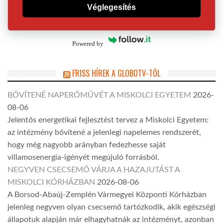
Véglegesítés
Powered by
FRISS HÍREK A GLOBOTV-TŐL
BŐVÍTENÉ NAPERŐMŰVÉT A MISKOLCI EGYETEM
2026-
08-06
Jelentős energetikai fejlesztést tervez a Miskolci Egyetem:
az intézmény bővítené a jelenlegi napelemes rendszerét,
hogy még nagyobb arányban fedezhesse saját
villamosenergia-igényét megújuló forrásból.
NEGYVEN CSECSEMŐ VÁRJA A HAZAJUTÁST A
MISKOLCI KÓRHÁZBAN
2026-08-06
A Borsod-Abaúj-Zemplén Vármegyei Központi Kórházban
jelenleg negyven olyan csecsemő tartózkodik, akik egészségi
állapotuk alapján már elhagyhatnák az intézményt, azonban