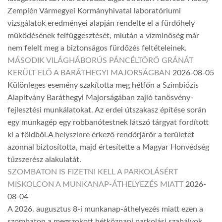
Zemplén Vármegyei Kormányhivatal laboratóriumi
vizsgálatok eredményei alapján rendelte el a fürdőhely
működésének felfüggesztését, miután a vízminőség már
nem felelt meg a biztonságos fürdőzés feltételeinek.
MÁSODIK VILÁGHÁBORÚS PÁNCÉLTÖRŐ GRÁNÁT
KERÜLT ELŐ A BARÁTHEGYI MAJORSÁGBAN
2026-08-05
Különleges esemény szakította meg hétfőn a Szimbiózis
Alapítvány Baráthegyi Majorságában zajló tanösvény-
fejlesztési munkálatokat. Az erdei útszakasz építése során
egy munkagép egy robbanótestnek látszó tárgyat fordított
ki a földből.A helyszínre érkező rendőrjárőr a területet
azonnal biztosította, majd értesítette a Magyar Honvédség
tűzszerész alakulatát.
SZOMBATON IS FIZETNI KELL A PARKOLÁSÉRT
MISKOLCON A MUNKANAP-ÁTHELYEZÉS MIATT
2026-
08-04
A 2026. augusztus 8-i munkanap-áthelyezés miatt ezen a
szombaton a megszokott hétköznapi parkolási szabályok