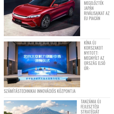
MEGELŐZTÉK
JAPÁN
RIVÁLISAIKAT AZ
EU PIACÁN
KÍNA ÚJ
KORSZAKOT
NYITOTT:
MEGNYÍLT AZ
ORSZÁG ELSŐ
ŰR-
SZÁMÍTÁSTECHNIKAI INNOVÁCIÓS KÖZPONTJA
TANZÁNIA ÚJ
FEJLESZTÉSI
STRATÉGIÁT